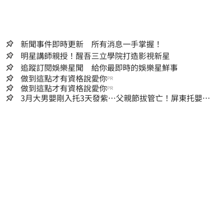
新聞事件即時更新 所有消息一手掌握！
明星講師親授！醒吾三立學院打造影視新星
追蹤訂閱娛樂星聞 給你最即時的娛樂星鮮事
做到這點才有資格說愛你
PR
做到這點才有資格說愛你
PR
3月大男嬰剛入托3天發紫…父親節拔管亡！屏東托嬰中
心回9字