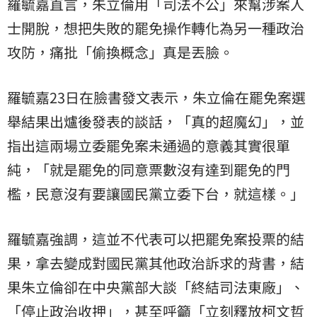
羅毓嘉直言，朱立倫用「司法不公」來幫涉案人
士開脫，想把失敗的罷免操作轉化為另一種政治
攻防，痛批「偷換概念」真是丟臉。
羅毓嘉23日在臉書發文表示，朱立倫在罷免案選
舉結果出爐後發表的談話，「真的超魔幻」，並
指出這兩場立委罷免案未通過的意義其實很單
純，「就是罷免的同意票數沒有達到罷免的門
檻，民意沒有要讓國民黨立委下台，就這樣。」
羅毓嘉強調，這並不代表可以把罷免案投票的結
果，拿去變成對國民黨其他政治訴求的背書，結
果朱立倫卻在中央黨部大談「終結司法東廠」、
「停止政治收押」，甚至呼籲「立刻釋放柯文哲