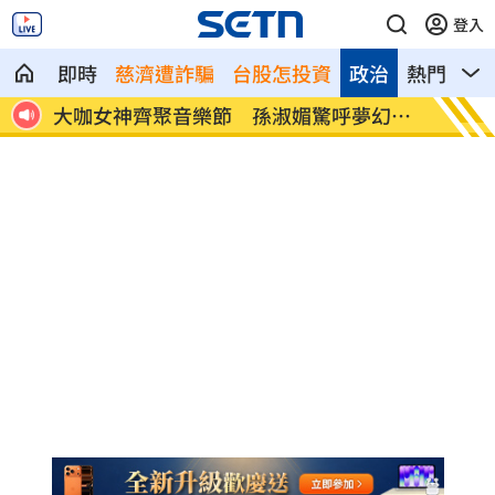
登入
即時
慈濟遭詐騙
台股怎投資
政治
熱門
影
光
大咖女神齊聚音樂節 孫淑媚驚呼夢幻組
鬼月將
合