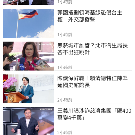
1小時前
菲國擅劃領海基線恐侵台主
權　外交部發聲
1小時前
無菸城市誰管？北市衛生局長
答不出狂跳針
1小時前
陳儀深辭職！賴清德特任陳翠
蓮國史館館長
2小時前
王義川曝涉詐慈濟集團「匯400
萬變4千萬」
2小時前