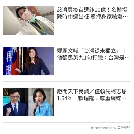
慈濟買疫苗遭詐10億！名醫挺
陳時中遭出征 怒押身家嗆爆藍
白粉
鄭麗文喊「台灣從未獨立」！
他翻馬英九1句打臉：台灣是我
們的國家
鉅聞天下民調／僅領先柯志恩
1.64％ 賴瑞隆：尊重網媒特
殊調查方式
Recommended by