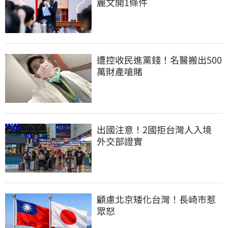
麗文開1條件
遭控收民進黨錢！名醫搬出500
萬財產嗆賭
出國注意！2國拒台灣人入境　
外交部證實
顧慮北京矮化台灣！長崎市惹
眾怒