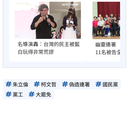
名導演轟：台灣的民主被藍
幽靈連署　國
白玩得非常荒謬
11名被告全緩
朱立倫
柯文哲
偽造連署
國民黨
黨工
大罷免