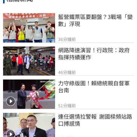
藍營鐵票區要翻盤？3戰場「變
數」浮現
36分鐘前
網路降速演習！行政院：政府
指揮持續運作
46分鐘前
力守綠版圖！賴總統親自督軍
台南
51分鐘前
連任選情拉警報  謝國樑頻站路
口搏感情