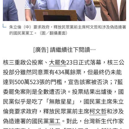
朱立倫（中）要求政府，釋放民眾黨前主席柯文哲和涉及偽造連署
的國民黨黨工。（圖／翻攝畫面）
[廣告] 請繼續往下閱讀…
核三重啟公投案、
大罷免
23日正式落幕，核三公
投部分雖然同意票有434萬餘票，但最終仍未能
達到500萬523張的門檻，宣告該案被否決；7藍
委罷免案則是全數遭否決。投票結果出爐後，
國
民黨
似乎是吃了「無敵星星」，國民黨主席
朱立
倫
竟要求政府，釋放民眾黨前主席
柯文哲
和涉及
偽造連署
的國民黨
黨工
。對此，台灣新生代作家