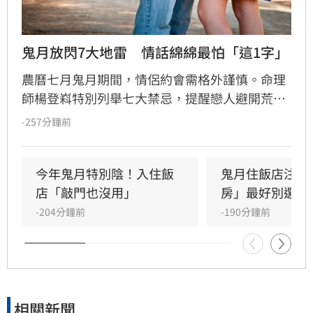
鬼月放閃7大地雷　情話綿綿最怕「這1字」
農曆七月鬼月期間，情侶約會需格外謹慎。命理
師楊登嵙特別列舉七大禁忌，提醒戀人避開荒郊
野外、老舊影院等陰氣重場所，以免過度放閃引
-257分鐘前
起好兄弟嫉妒。此外，情侶應避免在空曠處大喊
姓名，並切勿對另一半說出與「死」字相關的情
話，以免招來不祥。特別注意的是，七夕當天應
今年鬼月特別陰！入住飯
鬼月住飯店注意
避免食用牛肉，以免衝撞牛郎織女傳說引發感情
店「敲門也沒用」
房」最好別選
爭執。楊登嵙建議，只要心存敬意並注意言行，
-204分鐘前
-190分鐘前
若不慎誤觸禁忌，透過行善積德即可化解，不必
過度擔憂，依然能維持甜蜜穩定關係。
相關新聞