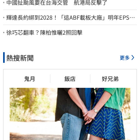
中國扯颱風要在台海交管 航港局反擊了
輝達長約綁到2028！「這ABF載板大廠」明年EPS上
看22元 目標價至1000元
徐巧芯翻車？陳柏惟曬2照回擊
熱搜新聞
更多
鬼月
飯店
好兄弟