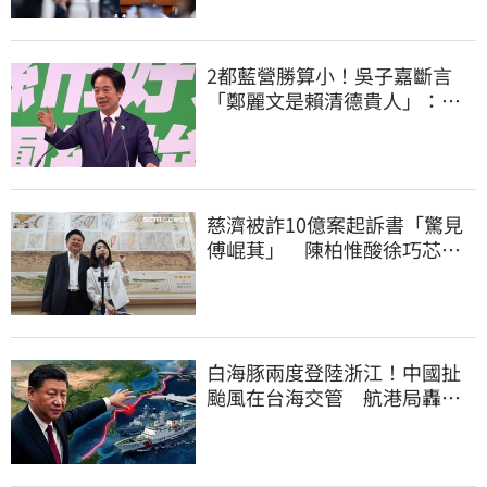
2都藍營勝算小！吳子嘉斷言
「鄭麗文是賴清德貴人」：保
送2028連任總統
慈濟被詐10億案起訴書「驚見
傅崐萁」 陳柏惟酸徐巧芯：
你還和他合照
白海豚兩度登陸浙江！中國扯
颱風在台海交管 航港局轟：
假執法、真擴權