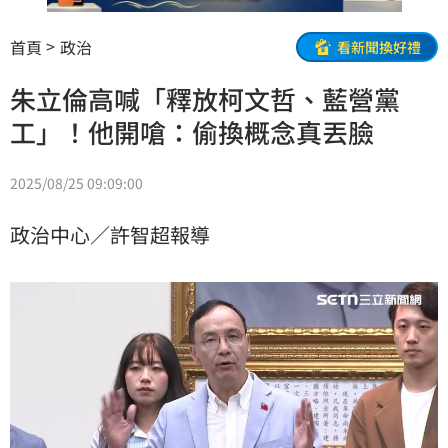
首頁
政治
看新聞換好禮
朱立倫高喊「釋放柯文哲、藍營黨
工」！他開嗆：偷換概念真丟臉
2025/08/25 09:09:00
政治中心／許智超報導