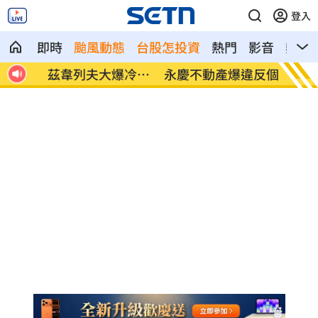
登入
即時
颱風動態
台股怎投資
熱門
影音
熱搜
冷出
永慶不動產爆違反個資法！士院裁定交保
嗆妻：
線