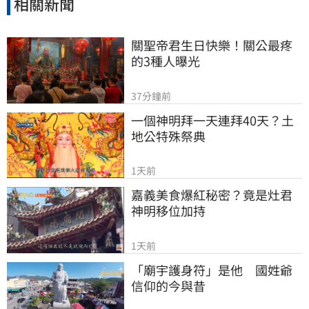
相關新聞
關聖帝君生日快樂！關公最疼
的3種人曝光
37分鐘前
一個神明拜一天連拜40天？土
地公特殊祭典
1天前
嘉義美食爆紅秘密？竟是灶君
神明移位加持
1天前
「廟宇護身符」是他　國姓爺
信仰的今與昔