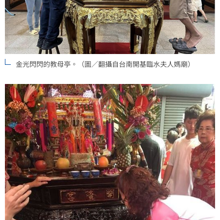
金光閃閃的教母亭。（圖／翻攝自台南開基臨水夫人媽廟）