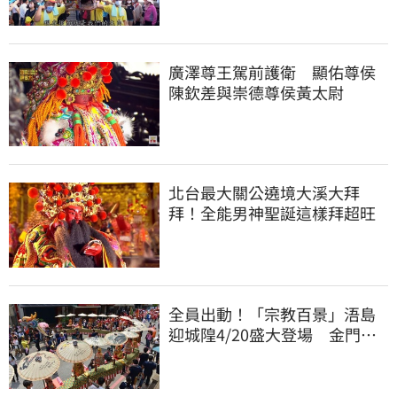
廣澤尊王駕前護衛 顯佑尊侯
陳欽差與崇德尊侯黃太尉
北台最大關公遶境大溪大拜
拜！全能男神聖誕這樣拜超旺
全員出動！「宗教百景」浯島
迎城隍4/20盛大登場 金門年
度盛宴