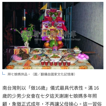
拜七娘媽供品。（圖／翻攝自國家文化記憶庫）
南台灣則以「做16歲」儀式最具代表性。滿 16
歲的少男少女會在七夕這天謝謝七娘媽多年照
顧，象徵正式成年，不再讓父母操心。這一習俗