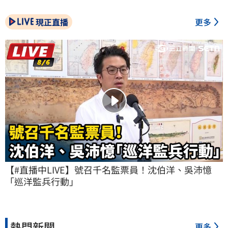
現正直播
更多
【#直播中LIVE】號召千名監票員！沈伯洋、吳沛憶
「巡洋監兵行動」
熱門新聞
更多