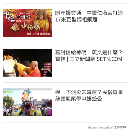
盼守護交通 中壢仁海宮打造
17米巨型媽祖銅雕
寫封信給神明 疏文是什麼？ |
寶神 | 三立新聞網 SETN.COM
摸一下消災去霉運？民俗奇景
龍頭鳳尾學甲蜈蚣公
Recommended by