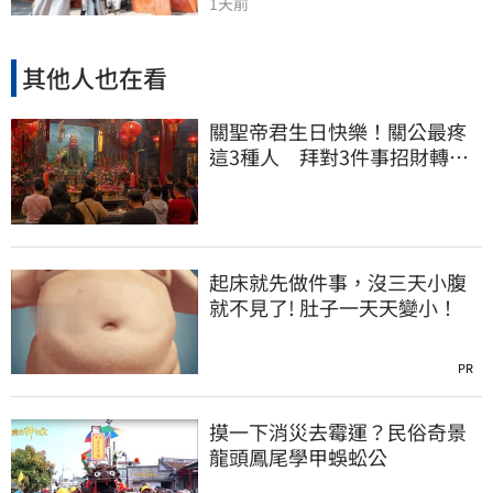
1天前
其他人也在看
關聖帝君生日快樂！關公最疼
這3種人 拜對3件事招財轉運
大賺金山
起床就先做件事，沒三天小腹
就不見了! 肚子一天天變小！
PR
摸一下消災去霉運？民俗奇景
龍頭鳳尾學甲蜈蚣公