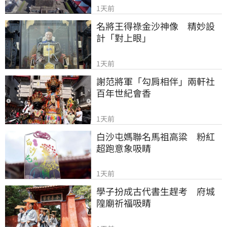
1天前
名將王得祿金沙神像　精妙設
計「對上眼」
1天前
謝范將軍「勾肩相伴」兩軒社
百年世紀會香
1天前
白沙屯媽聯名馬祖高粱　粉紅
超跑意象吸睛
1天前
學子扮成古代書生趕考　府城
隍廟祈福吸睛