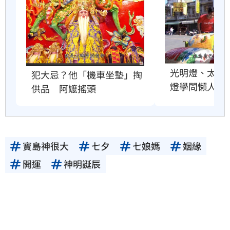
光明燈、太歲
犯大忌？他「機車坐墊」掏
燈學問懶人包
供品　阿嬤搖頭
寶島神很大
七夕
七娘媽
姻緣
開運
神明誕辰