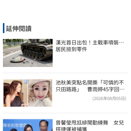
延伸閱讀
漢光首日出包！主戰車噴裝…
居民撿到零件
池秋美突點名開撕「可憐的不
只田路路」 曹雨婷45字回應
了
(2026年08月05日)
曾馨瑩甩尪緋聞勤練舞　女兒
搭捷運被捕獲