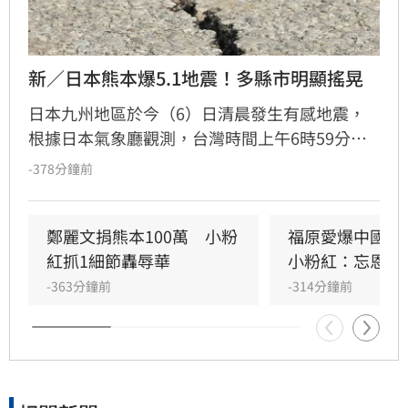
新／日本熊本爆5.1地震！多縣市明顯搖晃
日本九州地區於今（6）日清晨發生有感地震，
根據日本氣象廳觀測，台灣時間上午6時59分，
熊本縣天草與蘆北地區發生芮氏規模5.1地震。由
-378分鐘前
於震源深度僅約10公里，屬於極淺層地震，九州
多個縣市皆感受到明顯搖晃。其中，長崎縣雲仙
市、熊本縣八代市、上天草市、宇城市、蘆北町
鄭麗文捐熊本100萬　小粉
福原愛爆中國錄
及鹿兒島縣長島町觀測到最大震度4級。此外，
紅抓1細節轟辱華
小粉紅：忘恩負
長崎、熊本、鹿兒島、福岡及宮崎等縣市亦測得
-363分鐘前
-314分鐘前
震度3級。目前官方尚未發布海嘯警報，當地民
眾需持續留意可能發生的餘震，並務必加強防範
相關災情。