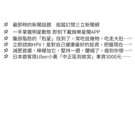
最即時的新聞話題 追蹤訂閱三立新聞網
一手掌握明星動態 即刻下載娛樂星聞APP
腹部脂肪的「剋星」找到了，常吃這幾物，吃走大肚
PR
囊，瘦出小蠻腰
立即諮詢HPV！是對自己健康最好的投資，把握現在不
PR
嫌晚！
減肥首選，檸檬加它，堅持一週，腰細了，瘦到你懷疑
PR
人生
日本遊客搭Uber小黃「中正區到故宮」車資3000元…嚇
傻：都沒心情逛了