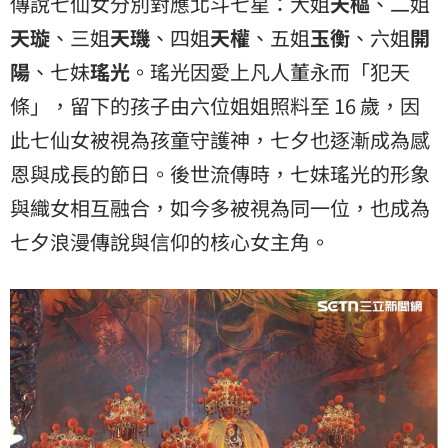
傳說七仙女分別對應北斗七星：大姐
天樞
、二姐
天璇
、三姐
天璣
、四姐
天權
、五姐
玉衡
、六姐
開
陽
、七妹
瑤光
。瑤光因愛上凡人董永而「犯天
條」，留下的孩子由六位姐姐照料至 16 歲，因
此七仙女被視為孩童守護神，七夕也逐漸成為感
恩與成長的節日。後世流傳時，七妹瑤光的形象
與織女相互融合，如今多被視為同一位，也成為
七夕浪漫傳說與信仰的核心女主角。