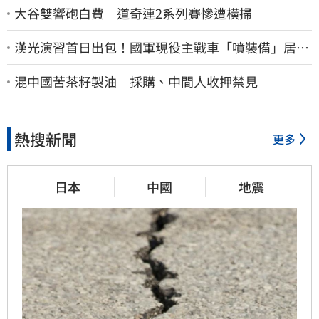
大谷雙響砲白費 道奇連2系列賽慘遭橫掃
漢光演習首日出包！國軍現役主戰車「噴裝備」居民
撿到零件…軍方說話了
混中國苦茶籽製油 採購、中間人收押禁見
熱搜新聞
更多
日本
中國
地震