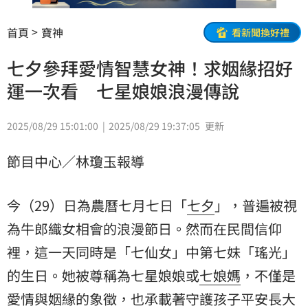
首頁
寶神
看新聞換好禮
七夕參拜愛情智慧女神！求姻緣招好
運一次看 七星娘娘浪漫傳說
2025/08/29 15:01:00
2025/08/29 19:37:05
更新
節目中心／林瓊玉報導
今（29）日為農曆七月七日「
七夕
」，普遍被視
為牛郎織女相會的浪漫節日。然而在民間信仰
裡，這一天同時是「七仙女」中第七妹「瑤光」
的生日。她被尊稱為七星娘娘或
七娘媽
，不僅是
愛情與
姻緣
的象徵，也承載著守護孩子平安長大