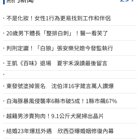
不是化妝！女性1行為更易找到工作和伴侶
20歲男下體長「整排白刺」！醫一看笑了
判刑定讞！「白狼」張安樂兒媳今發監執行
王凱《百味》退場 夏宇禾淚讀最後留言
東發號塗掉簽名 沈伯洋16字箴言萬人讚爆
白海豚暴風侵襲率6縣市破5成！1縣市飆67%
越籍男涉賣狗肉！9.1公斤犬屍掃出晶片
結婚23年爆尪外遇 欣西亞曝婚姻修復內幕