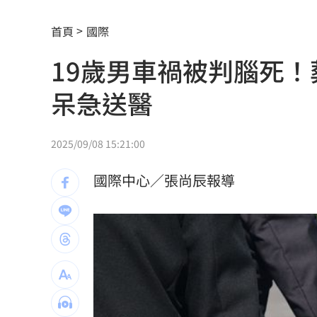
Q2獲利年增221% 愛普*EPS衝4.18元
首頁
國際
宏福苑大火調查出爐！菸頭引燃施工雜
19歲男車禍被判腦死
定投10年翻逾5倍 這檔吸引存股族卡位
呆急送醫
新／四指齊揚！台指期飆破500點
00:48
慈濟遭詐10.6億元！全款拿回解方曝
00:
2025/09/08 15:21:00
稱龍蝦咬完就吐 爆李世宗要信徒喝精
國際中心／張尚辰報導
樂天女孩淚揭往事 愛意表達障礙遭重
一張百萬太貴！他公開高價股買法：賺3
獨／海外遊學增強外語 台人夯英、美
長尾獼猴失控狂襲居民！官方追查異常