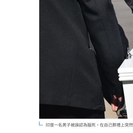
伊波拉失控！專家憂病毒恐已突變
00:23
飲料空盒找嘸地方丟 騎車咬著遭攔查
63歲章小蕙吐露心聲：後悔當年嫁給鍾
白海豚颱風擺盪逼近！雨到「這時」才
台灣彩券開獎直播中
20:31
LIVE三立+24小時直播
15:27
三立iNEWS新聞台線上直播
18:00
商場戰國來臨 台中「頂奢大道」逐漸
台彩父親節推新刮刮樂千萬頭獎超「爸
印度一名男子被誤認為腦死，在自己葬禮上突然「
「拍片人的多重宇宙」職涯論壇9/12登