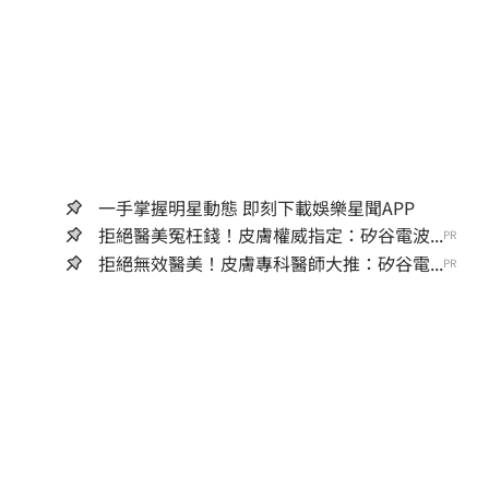
一手掌握明星動態 即刻下載娛樂星聞APP
拒絕醫美冤枉錢！皮膚權威指定：矽谷電波...
PR
拒絕無效醫美！皮膚專科醫師大推：矽谷電...
PR