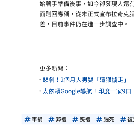
始著手準備後事，如今卻發現人還
面則回應稱，從未正式宣布拉奇克
差，目前事件仍在進一步調查中。
更多新聞：
悲劇！2個月大男嬰「遭猴擄走」
太依賴Google導航！印度一家9
車禍
葬禮
喪禮
腦死
復