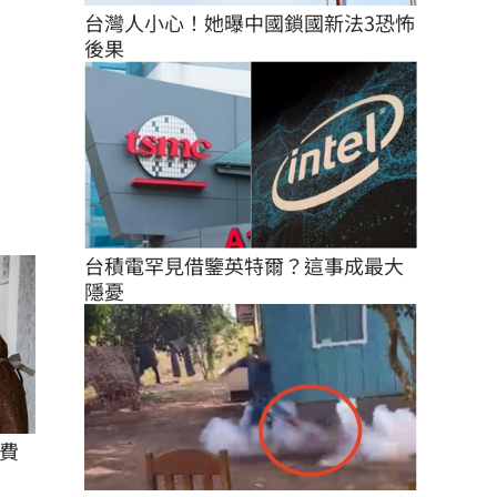
台灣人小心！她曝中國鎖國新法3恐怖
後果
台積電罕見借鑒英特爾？這事成最大
隱憂
費