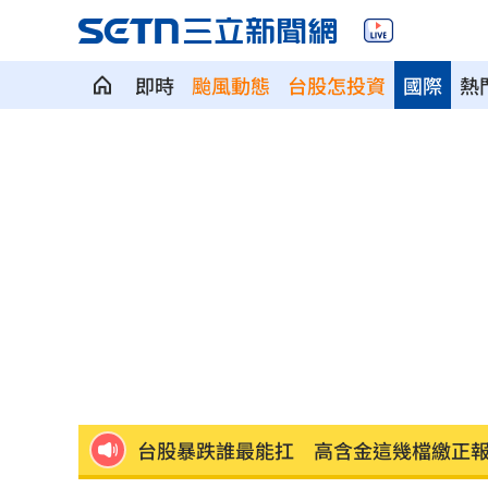
即時
颱風動態
台股怎投資
國際
熱
半導體與綠能雙箭頭！ 「它」霸氣狂賺
華許9月升息？ING：匯市在他與戰爭間
老後離婚財產怎麼分？ 丈夫退休金拒
「這餐飲集團」擺脫陰霾！上半年營收
賓士S500擋浩劫！車主這話暖哭全網
01
台股暴跌誰最能扛 高含金這幾檔繳正