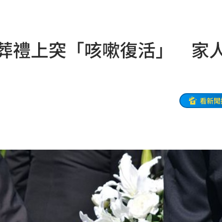
！
01:20
物
01:17
！葬禮上突「咳嗽復活」 家
！
01:03
47
看新聞
油
00:43
擊
00:41
0萬
00:36
、加
00:31
原因
00:26