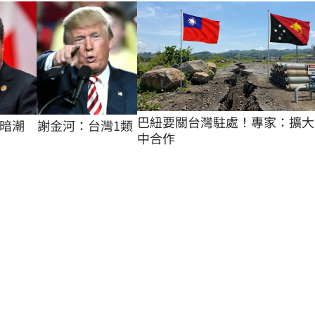
巴紐要關台灣駐處！專家：擴大
暗潮　謝金河：台灣1類
中合作