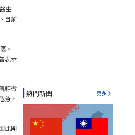
醫生
。目前
地區。
曾表示
現輕微
熱門新聞
更多
危急，
因此開