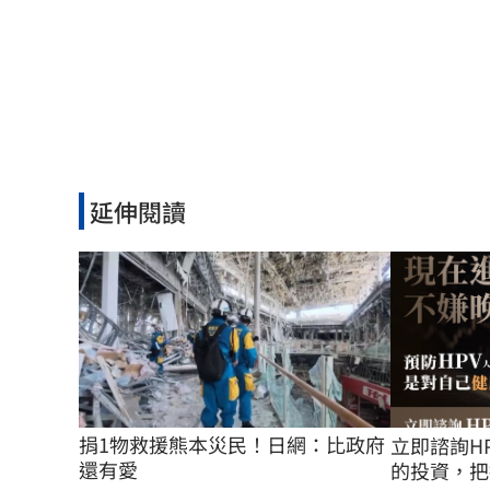
延伸閱讀
捐1物救援熊本災民！日網：比政府
立即諮詢H
還有愛
的投資，把