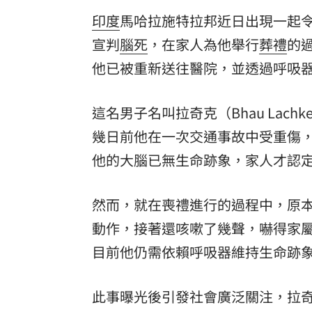
印度
馬哈拉施特拉邦近日出現一起令
8國球員齊聚高雄 Formosa 7s掀足球
宣判
腦死
，在家人為他舉行
葬禮
的
理想混蛋號召粉絲跨海追星吃美食！
18:
他已被重新送往醫院，並透過呼吸
這名男子名叫拉奇克（Bhau Lachke
幾日前他在一次交通事故中受重傷
他的大腦已無生命跡象，家人才認
然而，就在喪禮進行的過程中，原
動作，接著還咳嗽了幾聲，嚇得家
目前他仍需依賴呼吸器維持生命跡
此事曝光後引發社會廣泛關注，拉