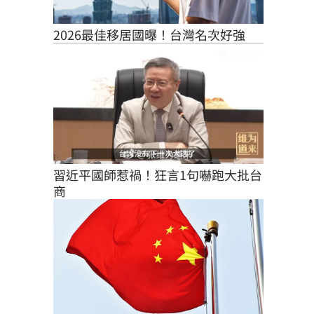
2026最佳移居國曝！台灣名次好強
習近平國師惹禍！狂言1句嚇跑大批台
商