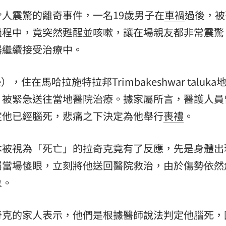
人震驚的離奇事件，一名19歲男子在
車禍
過後，被
熱潮
10:00
過程中，竟突然甦醒並咳嗽，讓在場親友都非常震驚
15
器繼續接受治療中。
），住在馬哈拉施特拉邦Trimbakeshwar taluka
，被緊急送往當地醫院治療。據家屬所言，醫護人員
定他已經腦死，悲痛之下決定為他舉行
喪禮
。
本被視為「死亡」的拉奇克竟有了反應，先是身體出
屬當場傻眼，立刻將他送回醫院救治，由於傷勢依然
象。
奇克的家人表示，他們是根據醫師說法判定他腦死，