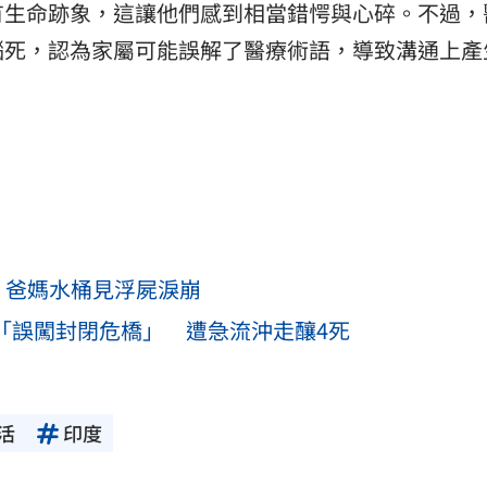
有生命跡象，這讓他們感到相當錯愕與心碎。不過，
腦死，認為家屬可能誤解了醫療術語，導致溝通上產
 爸媽水桶見浮屍淚崩
口「誤闖封閉危橋」 遭急流沖走釀4死
活
印度