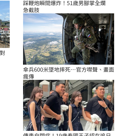
踩鞭炮瞬間爆炸！51歲男腳掌全爛　
急截肢
對
傘兵600米墜地摔死…官方噤聲、畫面
瘋傳
傳患自閉症！19歲泰國王子認在追日