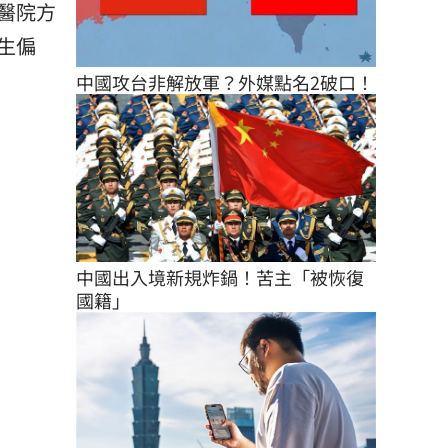
醫院方
生偏
中國攻台非解放軍？外媒點名2破口！
中國出入境新規炸鍋！苦主「被恢復
國籍」