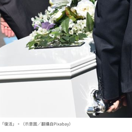
槓警
00:23
鎮濤
00:22
趨緩
00:19
成形
12:00
」氣
12:00
復活」。（示意圖／翻攝自Pixabay）
場！
10:30