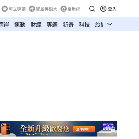
阿立導讀
寶島神很大
富房網
登入
兩岸
運動
財經
專題
新奇
科技
旅遊
汽車
寵物