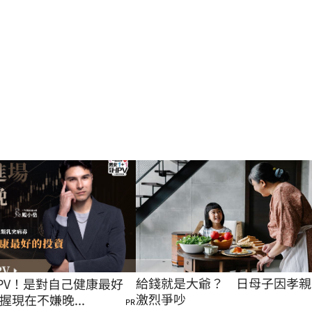
給錢就是大爺？　日母子因孝親
PV！是對自己健康最好
激烈爭吵
握現在不嫌晚...
PR