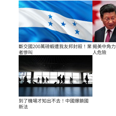
斷交國200萬磅蝦遭我友邦封殺！業
揭美中角力
者慘叫
人危險
到了機場才知出不去！中國爆鎖國
新法