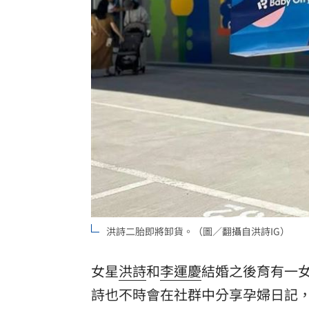
專家曝下週「這兩天」短線反彈要來了
台新新光金控淨零論壇 專家分享永續治
「料理網紅」肥大叔暴瘦猝逝 住院照
不副署藍白未來帳戶條例？行政院回應
台灣彩券開獎直播中
20:31
LIVE三立+24小時直播
15:27
三立iNEWS新聞台線上直播
18:00
洪詩二胎即將卸貨。（圖／翻攝自洪詩IG）
台彩父親節推新刮刮樂千萬頭獎超「爸
商場戰國來臨 台中「頂奢大道」逐漸
女星
洪詩
和
李運慶
結婚之後育有一
詩也不時會在社群中分享孕婦日記
「拍片人的多重宇宙」職涯論壇9/12登