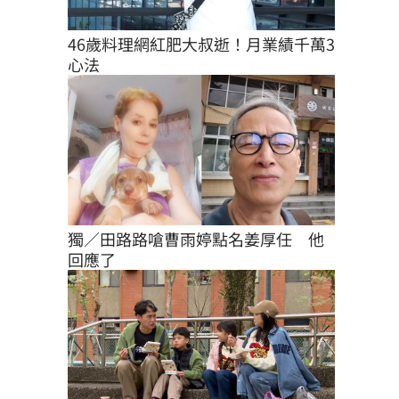
46歲料理網紅肥大叔逝！月業績千萬3
心法
獨／田路路嗆曹雨婷點名姜厚任　他
回應了