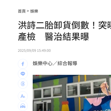
百億千金爆婚變 富少尪遭目擊當街吻
首頁
娛樂
幫忙照顧好銀髮族錢包！台新「3大」防
洪詩二胎卸貨倒數！突
獨／訂日本餐廳爽約 他遭簡訊討一萬
產檢 醫治結果曝
陳鏞基退休誰接班？餅總早替獅隊規劃
外資大賣407億！「這2檔」成提款機
20
2025/09/09 15:49:00
別想躲在受害者3字後面！她要慈濟給交
娛樂中心／綜合報導
股災進場「買台積電沒賺」這檔1張賺30
方恩格拿國軍小泡芙作文章 遭1事實打
陳韻文復原卡關？餅總：二軍何時投都
美國撐不住？川普認彈藥吃緊：戰爭快