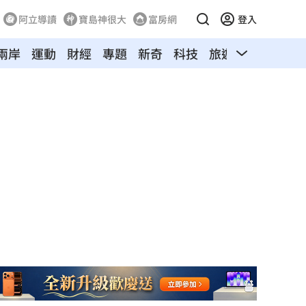
阿立導讀
寶島神很大
富房網
登入
兩岸
運動
財經
專題
新奇
科技
旅遊
汽車
寵物