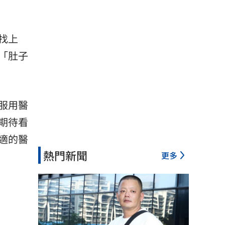
找上
「肚子
服用
醫
期待看
適的醫
熱門新聞
更多