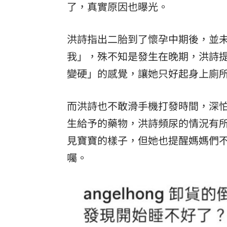
了，真實原因也曝光。
8國球員齊聚高雄 Formosa 7s掀足球
洪詩指出二胎到了懷孕中期後，並
理想混蛋號召粉絲跨海追星吃美食！
18:
我」，殊不知是發生在晚期，洪詩
變硬」的感覺，讓她只好起身上廁
而洪詩也不敢滑手機打發時間，深
生
給予的藥物，洪詩頻尿的情況有
見寶寶的樣子，但她也提醒媽媽們
囑。