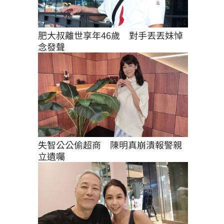
肥大叔離世享年46歲　對手丟丟妹悼
念發聲
失智公公偷超商　陳明真崩潰報警親
立遺囑