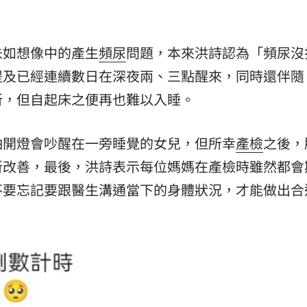
熱潮
10:00
未如想像中的產生
頻尿
問題，本來洪詩認為「頻尿沒
15
提及已經連續數日在深夜兩、三點醒來，同時還伴隨
所，但自起床之便再也難以入睡。
怕開燈會吵醒在一旁睡覺的女兒，但所幸
產檢
之後，
所改善，最後，洪詩表示每位媽媽在產檢時雖然都會
不要忘記要跟醫生溝通當下的身體狀況，才能做出合