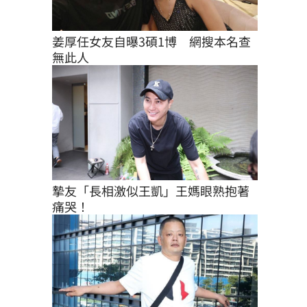
姜厚任女友自曝3碩1博　網搜本名查
無此人
摯友「長相激似王凱」王媽眼熟抱著
痛哭！