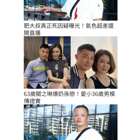
肥大叔真正死因疑曝光！氣色超差還
開直播
63歲關之琳爆奶孫戀！愛小36歲男模
傳證實