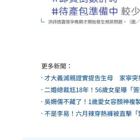
洪詩透露懷孕晚期才開始發生頻尿問題。（圖／
更多新聞：
才大義滅親證實提告生母 家寧突
二婚總裁尪18年！56歲女星曝「
吳姍儒不藏了！1歲愛女容顏神複
不是李易！六月辣穿熱褲被直擊「緊