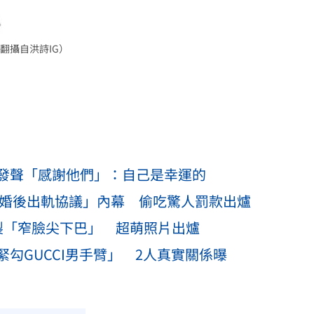
翻攝自洪詩IG）
發聲「感謝他們」：自己是幸運的
簽婚後出軌協議」內幕 偷吃驚人罰款出爐
製「窄臉尖下巴」 超萌照片出爐
勾GUCCI男手臂」 2人真實關係曝