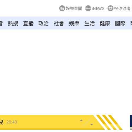
娛樂星聞
iNEWS
祝你健康
音
熱搜
直播
政治
社會
娛樂
生活
健康
國際
火
20:50
鼻酸
20:45
20:41
設施
20:40
兒
20:40