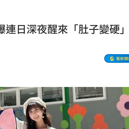
小三
20:37
線
20:35
曝連日深夜醒來「肚子變硬
日幣
20:33
藍圖
20:32
:27
看新聞
代
20:27
0萬
20:25
臉
20:14
不知
20:08
結束
20:07