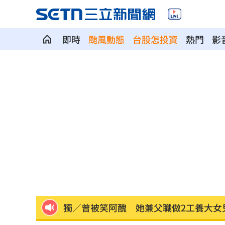
即時
颱風動態
台股怎投資
熱門
影
獨／文博會爆爭議 假買家真代購引怒
快訊／大樂透8/7中獎號碼出爐！
20:48
老翁「拐杖」殘殺85歲妻 行兇原因惹
街頭制敵到公部門！陳勇正推防身教育
富邦人壽攜悍將 升級新莊球場無障礙
獨／曾被笑阿醜 她兼父職做2工養大女