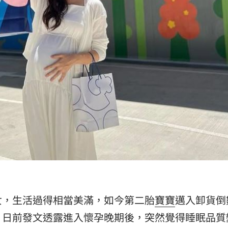
20:07
理
20:00
片曝
20:00
了
19:54
」氣
12:00
成形
女，生活過得相當美滿，如今第二胎
寶寶
邁入卸貨倒
12:00
，日前發文透露進入懷孕晚期後，突然覺得睡眠品質
場！
10:30