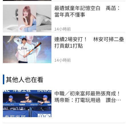
最遺憾童年記憶空白　禹菡：
當年真不懂事
14小時前
連續2場安打！　林安可掃二壘
打貢獻1打點
14小時前
其他人也在看
中職／初來富邦最熟張育成！
瑪帝斯：打電玩用過 讚台灣
麥當勞大勝美國