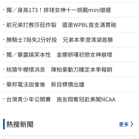
獨／身高173！排球女神十一挑戰mini徵選
前兄弟打教莎菈炸裂 還是WPBL首支滿貫砲
勝騎士7局失2分好投 兄弟本季澄清湖首勝
獨／暴露搞笑本性 金娜妍嘆初戀女神崩壞
桃猿牛棚壞消息 陳柏豪動刀確定本季報銷
華邦電法說會後 新目標價出爐
台灣青少年公開賽 施友翔奪冠赴美闖NCAA
熱搜新聞
更多