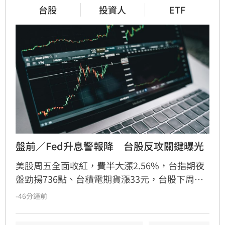
台股
投資人
ETF
盤前／Fed升息警報降　台股反攻關鍵曝光
美股周五全面收紅，費半大漲2.56%，台指期夜
盤勁揚736點、台積電期貨漲33元，台股下周一
（10日）反攻氣勢升溫。美股4大指數全面收
-46分鐘前
紅，道瓊工業指數上漲151.83點、漲幅0.28%，
收54,036.93點；標普500指數上漲47.68點、漲