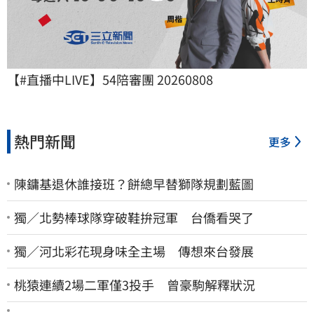
【#直播中LIVE】54陪審團 20260808
熱門新聞
更多
陳鏞基退休誰接班？餅總早替獅隊規劃藍圖
獨／北勢棒球隊穿破鞋拚冠軍 台僑看哭了
獨／河北彩花現身味全主場 傳想來台發展
桃猿連續2場二軍僅3投手 曾豪駒解釋狀況