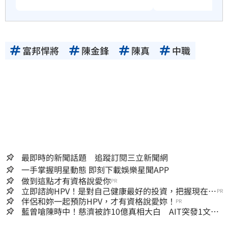
富邦悍將
陳金鋒
陳真
中職
最即時的新聞話題 追蹤訂閱三立新聞網
一手掌握明星動態 即刻下載娛樂星聞APP
做到這點才有資格說愛你
PR
立即諮詢HPV！是對自己健康最好的投資，把握現在不
PR
嫌晚！
伴侶和妳一起預防HPV，才有資格說愛妳！
PR
藍曾嗆陳時中！慈濟被詐10億真相大白 AIT突發1文酸
爆…他笑：真的很會