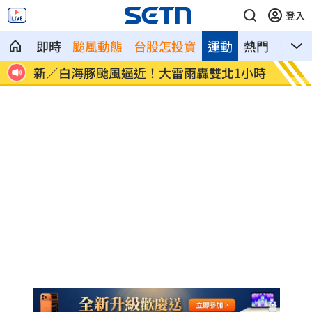
登入
即時
颱風動態
台股怎投資
運動
熱門
影音
養大
新／白海豚颱風逼近！大雷雨轟雙北1小時
李棟旭
看