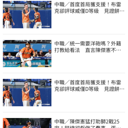
中職／首度首局獲支援！布雷
克卻評球威僅D等級 見證餅總
400勝有感而發
中職／統一需要洋砲嗎？外籍
打教給看法 直言陳傑憲不能
天天4安扛全隊
中職／首度首局獲支援！布雷
克卻評球威僅D等級 見證餅總
400勝有感而發
中職／陳傑憲猛打助獅2戰25
安！餅總卻虧做了蠢事 張翔