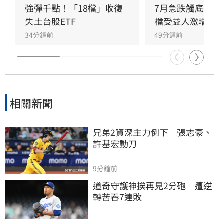
幅0.62%，收7,757.64點，再創歷史新高；那斯
強彈千點！「18檔」收復
7月急跌觸底　
達克指數勁揚351.21點、漲幅1.33%，收
失土台股ETF
檔受益人激增！
26,690.62點；費城半導體指數表現最強，大漲
34分鐘前
49分鐘前
308.1點、漲幅2.56%，收12,356.79點，科技及
半導體股重新成為多頭主力。
相關新聞
兄弟2資深主力倒下　張志豪、
許基宏動刀
9分鐘前
道奇守護神挨再見2分砲　遭逆
轉苦吞7連敗