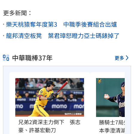
更多新聞：
樂天桃猿奪年度第3 中職季後賽組合出爐
龍邦清空板凳 葉君璋怒瞪力亞士碼錶掉了
中華職棒37年
更多
兄弟2資深主力倒下　張志
勝騎士7局失
豪、許基宏動刀
本季澄清湖首