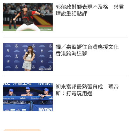
郭郁政對獅表現不及格　葉君
璋說重話點評
獨／嘉盈嚮往台灣應援文化　
香港跨海追夢
初來富邦最熟張育成　瑪帝
斯：打電玩用過