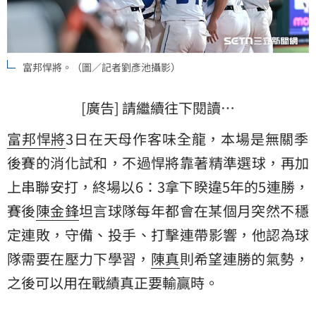
富邦悍將。（圖／記者劉彥池攝影）
[廣告] 請繼續往下閱讀…
富邦悍將
3日在天母作客味全龍，本場是無關季
後賽的消化試和，不過悍將靠著精準選球，再加
上串聯安打，終場以6：3拿下睽違5年的5連勝，
賽後
陳金鋒
坦言球隊每年都會在某個月突然不穩
定連敗，守備、投手、打擊連帶影響，他認為球
隊需要在壓力下學習，
陳真
則希望連勝的氣勢，
之後可以用在戰績真正要輸贏時。