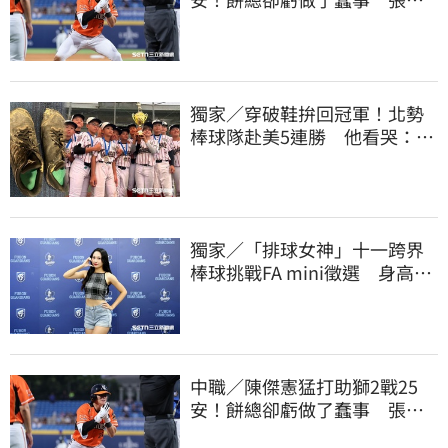
短打傷退不樂觀
獨家／穿破鞋拚回冠軍！北勢
棒球隊赴美5連勝 他看哭：台
灣囡仔的韌性
獨家／「排球女神」十一跨界
棒球挑戰FA mini徵選 身高
173竟成應援劣勢
中職／陳傑憲猛打助獅2戰25
安！餅總卻虧做了蠢事 張翔
短打傷退不樂觀