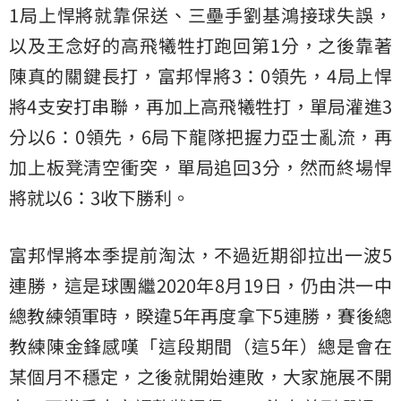
1局上悍將就靠保送、三壘手劉基鴻接球失誤，
以及王念好的高飛犧牲打跑回第1分，之後靠著
陳真的關鍵長打，富邦悍將3：0領先，4局上悍
將4支安打串聯，再加上高飛犧牲打，單局灌進3
分以6：0領先，6局下龍隊把握力亞士亂流，再
加上板凳清空衝突，單局追回3分，然而終場悍
將就以6：3收下勝利。
富邦悍將本季提前淘汰，不過近期卻拉出一波5
連勝，這是球團繼2020年8月19日，仍由洪一中
總教練領軍時，睽違5年再度拿下5連勝，賽後總
教練陳金鋒感嘆「這段期間（這5年）總是會在
某個月不穩定，之後就開始連敗，大家施展不開