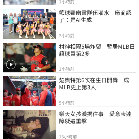
1小時前
籃球賽幽靈隊伍灌水　廠商認
了：是AI生成
2小時前
村神相隔5場炸裂　暫居MLB日
籍球員第2多
3小時前
楚奧特第6次在生日開轟　成
MLB史上第3人
5小時前
樂天女孩淚揭往事　愛意表達
障礙遭重擊
13小時前