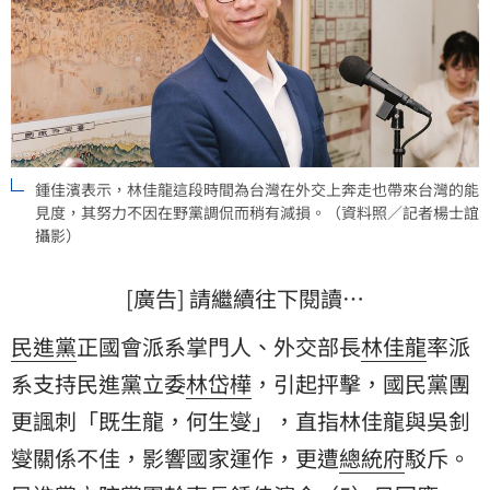
鍾佳濱表示，林佳龍這段時間為台灣在外交上奔走也帶來台灣的能
見度，其努力不因在野黨調侃而稍有減損。（資料照／記者楊士誼
攝影）
[廣告] 請繼續往下閱讀…
民進黨
正國會派系掌門人、外交部長
林佳龍
率派
系支持民進黨立委
林岱樺
，引起抨擊，國民黨團
更諷刺「既生龍，何生燮」，直指林佳龍與
吳釗
燮
關係不佳，影響國家運作，更遭
總統府
駁斥。