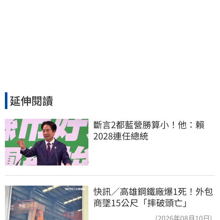
延伸閱讀
斷言2都藍營勝算小！他：賴
2028連任總統
快訊／高雄鋼鐵廠爆1死！外包
商墜15公尺「摔破頭亡」
(2026年08月10日)