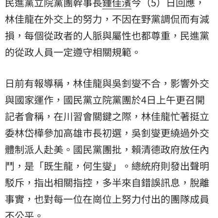
民進黨立院黨團幹事長
鍾佳濱
今（5）日回應，
林佳龍在外交上的努力，不因在野黨調侃而有減
損，每個從政者的人脈與屬性也都尊重，民進黨
的從政人員一定遵守相關規範。
日前有報導稱，林佳龍與吳釗燮不合，影響外交
與國家運作，國民黨立院黨團於4日上午更召開
記者會稱，在川習會關鍵之際，林佳龍忙著挺立
委林岱樺參加高雄市長初選，吳釗燮更繞過外交
體制派人赴美。國民黨團批，賴清德政府放任內
鬥，是「既生龍，何生燮」。總統府則發出聲明
駁斥，指出相關指控，多半來自錯誤訊息，脫離
事實，也對每一位在崗位上努力付出的團隊成員
不公平。