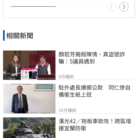
阿美」（Saudi Aramc
相關新聞
顏若芳揭假陳情、真盜號詐
騙：5議員遇到
9分鐘前
駐外處長爆挪公款　同仁慘自
備衛生紙上班
16分鐘前
漢光42／拖板車助攻！跨區增
援宜蘭防衛