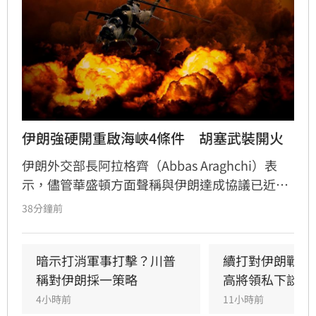
伊朗強硬開重啟海峽4條件　胡塞武裝開火
伊朗外交部長阿拉格齊（Abbas Araghchi）表
示，儘管華盛頓方面聲稱與伊朗達成協議已近在
眼前，但德黑蘭目前並未與美國直接談判，僅透
38分鐘前
過中間人交換訊息，並提出解除制裁、撤軍、賠
償及解凍資產等美國難以接受的條件，荷姆茲海
峽（Strait of Hormuz）能否重啟仍存在極大變
暗示打消軍事打擊？川普
續打對伊朗戰爭
數。與此同時，伊朗支持的葉門準政府及軍事組
稱對伊朗採一策略
高將領私下談退
織「胡塞武裝」（Houthis）再度攻擊「沙烏地
4小時前
11小時前