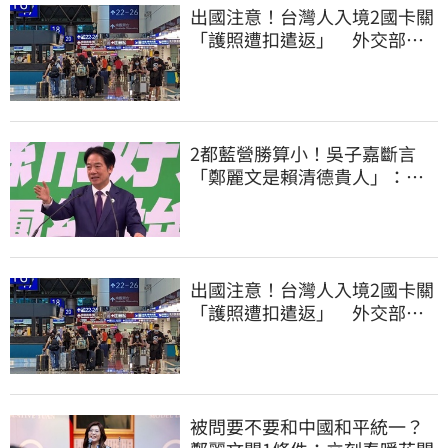
出國注意！台灣人入境2國卡關
「護照遭扣遣返」 外交部證
實了
2都藍營勝算小！吳子嘉斷言
「鄭麗文是賴清德貴人」：保
送2028連任總統
出國注意！台灣人入境2國卡關
「護照遭扣遣返」 外交部證
實了
被問要不要和中國和平統一？