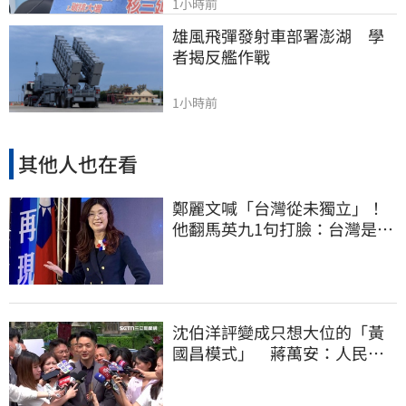
1小時前
雄風飛彈發射車部署澎湖　學
者揭反艦作戰
1小時前
其他人也在看
鄭麗文喊「台灣從未獨立」！
他翻馬英九1句打臉：台灣是我
們的國家
沈伯洋評變成只想大位的「黃
國昌模式」 蔣萬安：人民受
不了民進黨