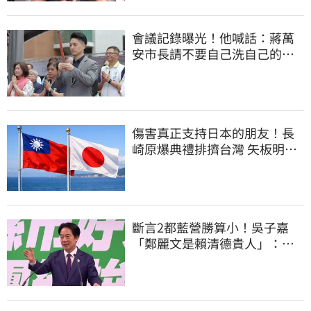
會議記錄曝光！他喊話：蔣萬
安市長請不要自己洗自己的記
憶好嗎？
傷害真正支持日本的朋友！長
崎原爆典禮排擠台灣 矢板明夫
怒了
斷言2都藍營勝算小！吳子嘉
「鄭麗文是賴清德貴人」：保
送2028連任總統