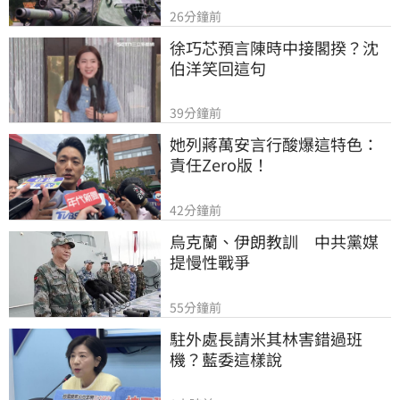
26分鐘前
徐巧芯預言陳時中接閣揆？沈
伯洋笑回這句
39分鐘前
她列蔣萬安言行酸爆這特色：
責任Zero版！
42分鐘前
烏克蘭、伊朗教訓　中共黨媒
提慢性戰爭
55分鐘前
駐外處長請米其林害錯過班
機？藍委這樣說