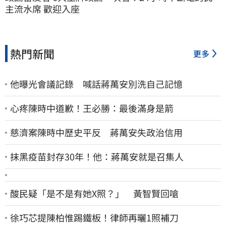
主流水席 歡迎入座
熱門新聞
更多
他曝光會議記錄 喊話蔣萬安別洗自己記憶
心疼陳時中道歉！王必勝：最後滿身是箭
慈濟案陳時中歷史平反 蔣萬安失政治信用
抹黑疫苗封存30年！他：蔣萬安就是召集人
酸民疑「是不是有她X照？」 黃智賢回嗆
徐巧芯提陳柏惟踢鐵板！律師再曬1照補刀