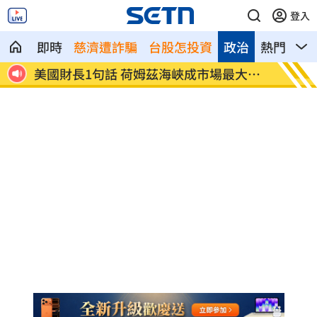
登入
即時
慈濟遭詐騙
台股怎投資
政治
熱門
影
府無
美國財長1句話 荷姆茲海峽成市場最大變
駐外處
數
班