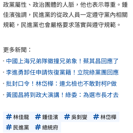
政黨屬性、政治團體的人脈，他也表示尊重。鍾
佳濱強調，民進黨的從政人員一定遵守黨內相關
規範，民進黨也會嚴格要求落實與遵守規範。
更多新聞：
中國上海兄弟隊徽撞兄弟象！蔡其昌回應了
李進勇卸任申請恢復黨籍！立院綠黨團回應
批封口令！林岱樺：連北檢也不敢對柯P做
黃國昌將到政大演講！綠委：為選市長才去
林佳龍
鍾佳濱
吳釗燮
林岱樺
民進黨
總統府