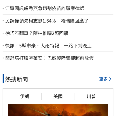
江肇國諷盧秀燕急切割疫苗詐騙案律師
民調僅領先柯志恩1.64% 賴瑞隆回應了
徐巧芯翻車？陳柏惟曬2照回擊
快訊／5縣市豪、大雨特報 一路下到晚上
簡舒培打臉蔣萬安：巴威沒陸警卻超前放假
熱搜新聞
更多
伊朗
美國
川普