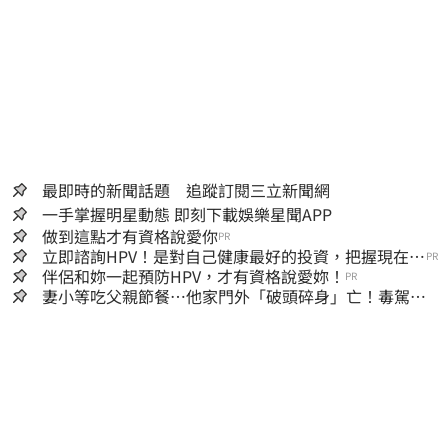
最即時的新聞話題 追蹤訂閱三立新聞網
一手掌握明星動態 即刻下載娛樂星聞APP
做到這點才有資格說愛你
PR
立即諮詢HPV！是對自己健康最好的投資，把握現在不
PR
嫌晚！
伴侶和妳一起預防HPV，才有資格說愛妳！
PR
妻小等吃父親節餐⋯他家門外「破頭碎身」亡！毒駕男
一路向南撞死人收押