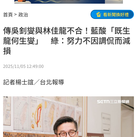
首頁
政治
看新聞換好禮
傳吳釗燮與林佳龍不合！藍酸「既生
龍何生燮」 綠：努力不因調侃而減
損
2025/11/05 12:49:00
記者楊士誼／台北報導