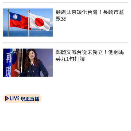
顧慮北京矮化台灣！長崎市惹
眾怒
鄭麗文喊台從未獨立！他翻馬
英九1句打臉
現正直播