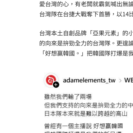
愛台灣的心，有老闆就霸氣喊出無論
理想混蛋號召粉絲跨海追星吃美食！
台灣隊在台捷大戰奪下首勝，以14
18:
台灣本土自創品牌「亞果元素」的小編
的向來是拚勁全力的台灣隊。更遑
「好想贏韓國。」把韓國隊打爆是