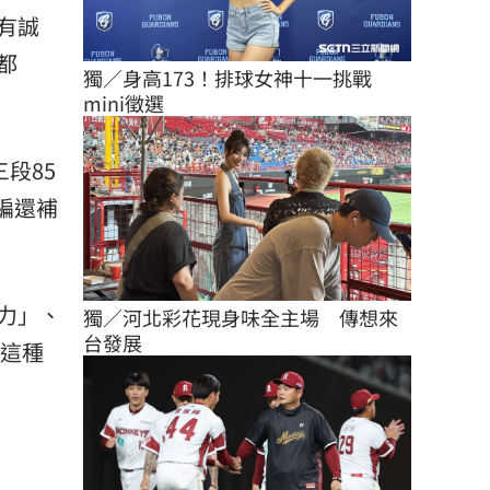
有誠
都
獨／身高173！排球女神十一挑戰
mini徵選
段85
編還補
力」、
獨／河北彩花現身味全主場　傳想來
台發展
，這種