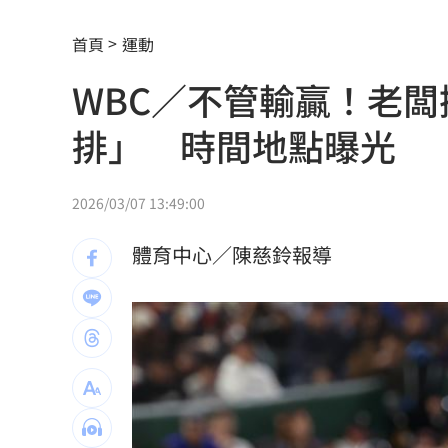
崔立于高雄開唱 台下讓他氣噗噗：隨
首頁
運動
兄弟打線突破後勁 黃韋盛3打點率隊2
WBC／不管輸贏！老闆
龍藏經7折仍要131.6萬 他原價現金秒
排」 時間地點曝光
99歲婆婆「月花35萬」！66歲媳無法退
外野僅是短暫快樂 餅總曝張皓崴終極
2026/03/07 13:49:00
想靠正二翻本？ 達人教戰槓反ETF心法
體育中心／陳慈鈴報導
男同事追求不成跟騷偷拍 女師控校方
演習硬上路還無照！鳳山女慘收10萬單
一軍不是來跑龍套 餅總對新人不手下
靠2根鐵軌橫掃AI鏈 川湖財報衝上萬金