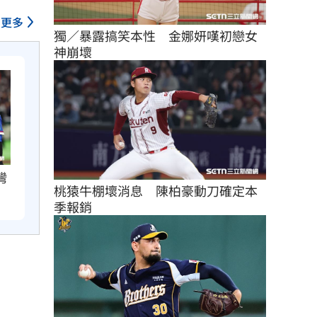
更多
獨／暴露搞笑本性　金娜妍嘆初戀女
神崩壞
灣
桃猿牛棚壞消息　陳柏豪動刀確定本
季報銷