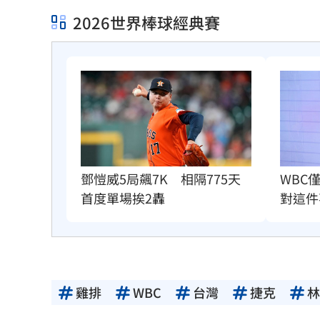
2026世界棒球經典賽
WBC
鄧愷威5局飆7K　相隔775天
對這件
首度單場挨2轟
雞排
WBC
台灣
捷克
林