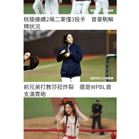
桃猿連續2場二軍僅3投手　曾豪駒解
釋狀況
前兄弟打教莎菈炸裂　還是WPBL首
支滿貫砲