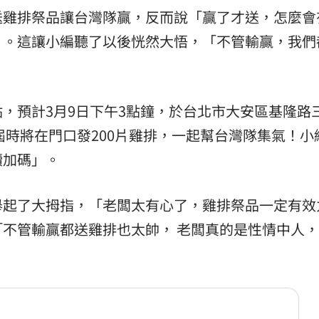
送雞排祭品讓台灣隊贏，反而說「贏了才送，怎麼會
」。這讓小編聽了以後恍然大悟，「不管輸贏，我們
，預計3月9日下午3點鐘，於台北市大安區基隆路三
屆時將在門口發200片雞排，一起幫台灣隊集氣！小
續加碼」。
舉起了大拇指，「老闆太有心了，雞排祭品一定有效
不管輸贏都送雞排也太帥， 老闆真的是性情中人