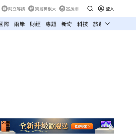
阿立導讀
寶島神很大
富房網
登入
國際
兩岸
財經
專題
新奇
科技
旅遊
汽車
寵物