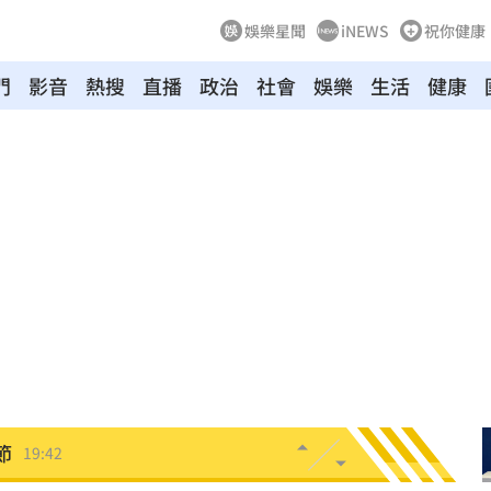
娛樂星聞
iNEWS
祝你健康
門
影音
熱搜
直播
政治
社會
娛樂
生活
健康
困境
20:20
療
20:11
聲」
20:06
誰？
20:05
贖金
20:02
節
19:42
19:38