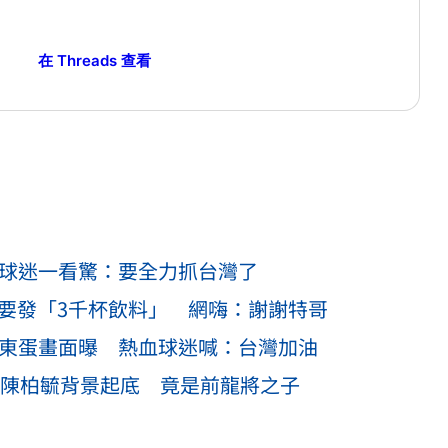
在 Threads 查看
棒球迷一看驚：要全力抓台灣了
丁特要發「3千杯飲料」 網嗨：謝謝特哥
爆東蛋畫面曝 熱血球迷喊：台灣加油
追！陳柏毓背景起底 竟是前龍將之子