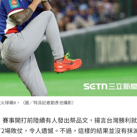
火球
18:57
嗨翻
18:53
海警
18:52
」氣
12:00
珉火球飆K。（圖／特派記者劉彥池攝影）
成形
12:00
！賽事開打前陸續有人發出祭品文，揚言台灣勝利就
場！
10:30
了2場敗仗，令人遺憾。不過，這樣的結果並沒有抹
熱潮
10:00