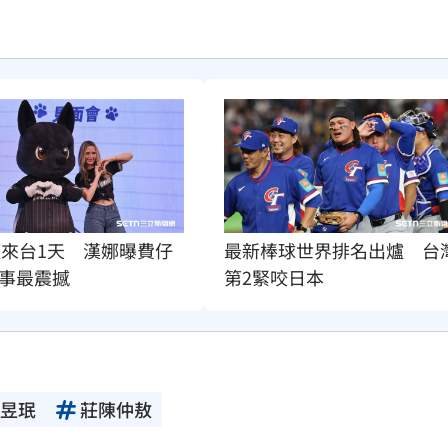
僅來台1天　漢娜曝費仔
最新棒球世界排名出爐　台
事最震撼
第2緊咬日本
昱珉
莊陳仲敖