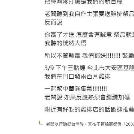
老闆以行動挺台灣隊，宣布不管輸贏都發「200片雞排」