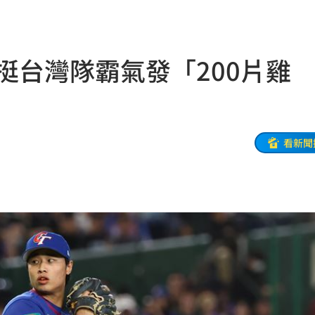
便啦
19:32
連勝
19:32
挺台灣隊霸氣發「200片雞
結帳
19:29
休
19:20
目標
看新聞
19:18
19:12
霸凌
19:08
19:03
留情
19:03
股
19:03