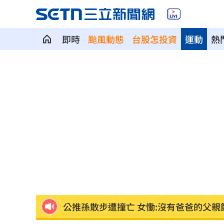
即時
颱風動態
台股怎投資
運動
熱
泰國少年槍案 揭家庭、校園槍枝管理
獨／早療課彈7歲童額頭 家長控不當治
AKIRA開唱藏彩蛋！兒子首度驚喜獻「
台灣囡仔來了 馬蒔權開唱嗨喊：我是
驚傳駭客猛攻華爾街 多家受害者已吐
公推孫散步遭撞亡 女慟:沒有爸爸的父親
台南大貨車、自小客事故 1名駕駛死亡