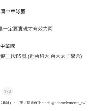
。（圖／翻攝自Threads @adamelements_tw）