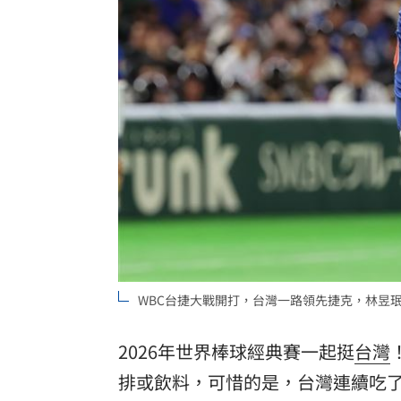
孫易磊登板2局2K無失分！ 飆156公里
直擊／NEWBEAT高雄首秀 震胸舞全場
颱風紫暴雨今晚開炸 估「這時」解除
台灣彩券開獎直播中
20:31
LIVE三立+24小時直播
15:27
三立iNEWS新聞台線上直播
18:00
台彩父親節推新刮刮樂千萬頭獎超「爸
WBC台捷大戰開打，台灣一路領先捷克，林昱
商場戰國來臨 台中「頂奢大道」逐漸
2026年世界棒球經典賽一起挺
台灣
「拍片人的多重宇宙」職涯論壇9/12登
排
或飲料，可惜的是，台灣連續吃
8國球員齊聚高雄 Formosa 7s掀足球