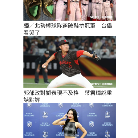
獨／北勢棒球隊穿破鞋拚冠軍　台僑
看哭了
郭郁政對獅表現不及格　葉君璋說重
話點評