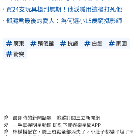
買24支玩具槍判無期！他淚喊用這槍打死他
鄧麗君最後的愛人：為何選小15歲窮攝影師
廣東
殯儀館
抗議
白髮
家園
衝突
最即時的新聞話題 追蹤訂閱三立新聞網
一手掌握明星動態 即刻下載娛樂星聞APP
檸檬搭配它，臉上斑點全部消失了，小肚子都變平坦了
PR