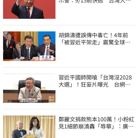
被規範恐出不來
胡錦濤遭誤傳中毒亡！4年前
「被習近平架走」震驚全球
李克強猝逝被挖
習近平國師開嗆「台灣沒2028
大選」！狂妄片曝光 台網
憂：內應配合亂台
鄭麗文捐款熊本100萬！小粉紅
見1細節崩潰轟「辱華」：廣西
水災怎不捐