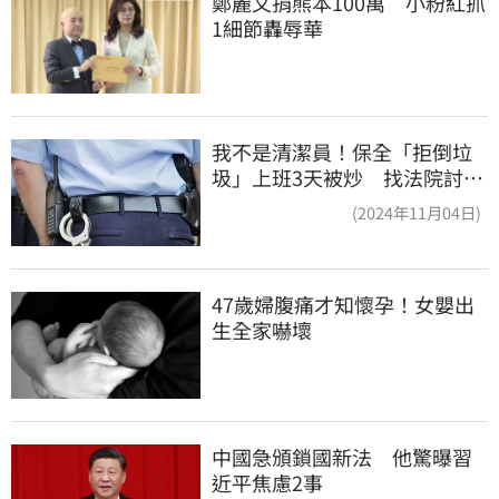
鄭麗文捐熊本100萬　小粉紅抓
1細節轟辱華
我不是清潔員！保全「拒倒垃
圾」上班3天被炒 找法院討公
道結果出爐
(2024年11月04日)
47歲婦腹痛才知懷孕！女嬰出
生全家嚇壞
中國急頒鎖國新法　他驚曝習
近平焦慮2事