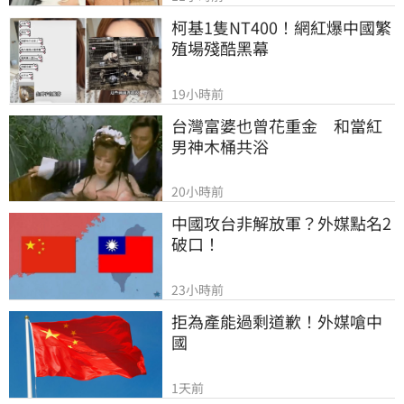
柯基1隻NT400！網紅爆中國繁
殖場殘酷黑幕
19小時前
台灣富婆也曾花重金　和當紅
男神木桶共浴
20小時前
中國攻台非解放軍？外媒點名2
破口！
23小時前
拒為產能過剩道歉！外媒嗆中
國
1天前