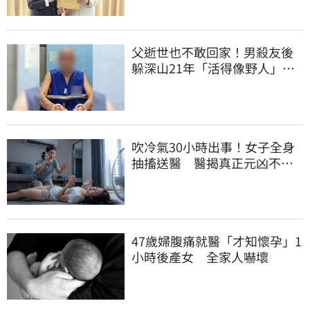
父逝世也不敢回家！男殺友後
躲深山21年「活得像野人」 1
關鍵出面自首
吹冷氣30小時出事！女子全身
抽搐送醫 醫揭真正元凶不是
冷氣
47歲婦腹痛就醫「才知懷孕」1
小時後產女 全家人嚇壞