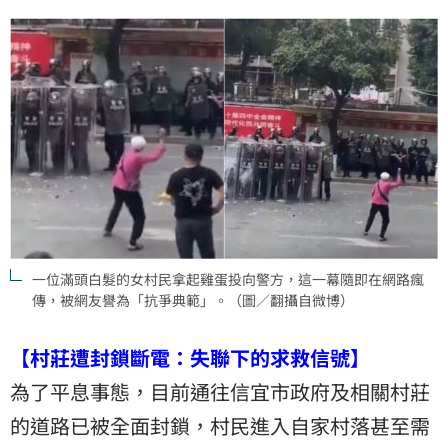
一位滿頭白髮的女村民拿起雞蛋投向警方，這一幕隨即在網路瘋
傳，被網友譽為「抗爭典範」。（圖／翻攝自微博）
【村莊遭封鎖斷電：失聯下的求救信號】
為了平息事態，目前通往信宜市政府及相關村莊
的道路已被全面封鎖，村民進入自家村落甚至需