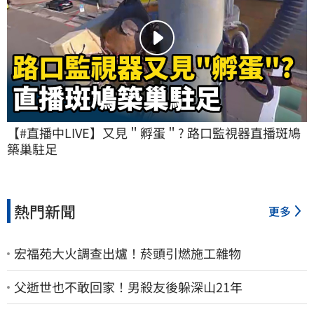
【#直播中LIVE】又見＂孵蛋＂? 路口監視器直播斑鳩
築巢駐足
熱門新聞
更多
宏福苑大火調查出爐！菸頭引燃施工雜物
父逝世也不敢回家！男殺友後躲深山21年