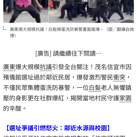
廣東爆大規模抗議！白髮婦蛋洗防暴警畫面瘋傳。（圖／翻攝自微
博）
[廣告] 請繼續往下閱讀…
廣東
爆大規模
抗議
引發全台關注！茂名信宜市因
殯儀館
選址過於鄰近民居，爆發激烈警民
衝突
，
不僅民眾集體蛋洗防暴警，一位
白髮
老人無懼鎮
壓的身影更在社群爆紅，揭開當地村民守護
家園
的辛酸。
【選址爭議引燃怒火：鄰近水源與校園】