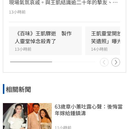
現場氣氛哀戚。與王凱結識逾二十年的摯友、邱
瓈寬特助Jeff現身協助打點後事。由於兩人外貌
13小時前
神似，王凱母親見到Jeff時悲從中來並相擁落
淚，場面令人鼻酸。得知王凱在台北缺乏親友協
助，演藝圈大姐大邱瓈寬展現義氣，主動承擔治
《百味》王凱驟逝　製作
王凱靈堂開放　
喪事宜並指派Jeff全程留守，陪伴王凱走完人生
人靈堂悼念殺青了
笑遺照」曝光
最後一程。這場深厚的兄弟情誼與邱瓈寬的溫暖
13小時前
14小時前
義舉，成為家屬在面臨驟變時最堅強的後盾，各
界也紛紛對這
相關新聞
63歲章小蕙吐露心聲：後悔當
年嫁給鍾鎮濤
11小時前