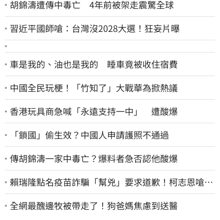
胡錦濤遭傳中毒亡 4年前被架走震驚全球
習近平國師嗆：台灣沒2028大選！狂妄片曝
車是我的、油也是我的 睡車竟被收住宿費
中國全民玩梗！「竹知了」大戰華為掀熱議
香港玩具商急喊「永遠支持一中」 遭酸爆
「鎖國」偷生效？中國人申請護照不通過
傳胡錦濤一家中毒亡？爆料者急否認他酸爆
賴瑞隆點名疫苗詐騙「幫兇」要求道歉！柯志恩嗆1
句被網罵爆
全網最醜邊牧被帶走了！狗爸媽焦慮到送醫