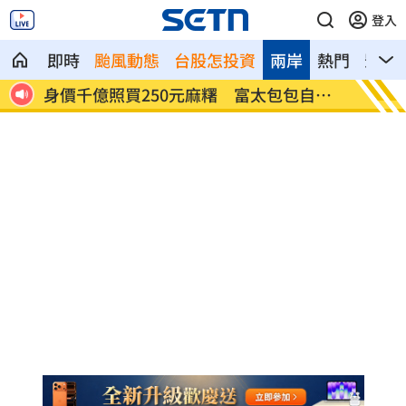
登入
即時
颱風動態
台股怎投資
兩岸
熱門
影音
國
身價千億照買250元麻糬 富太包包自己
獨／河
做
喜