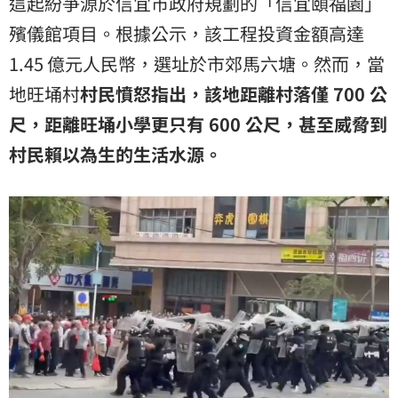
這起紛爭源於信宜市政府規劃的「信宜頤福園」
殯儀館項目。根據公示，該工程投資金額高達
1.45 億元人民幣，選址於市郊馬六塘。然而，當
地旺埇村
村民憤怒指出，該地距離村落僅 700 公
尺，距離旺埇小學更只有 600 公尺，甚至威脅到
村民賴以為生的生活水源。