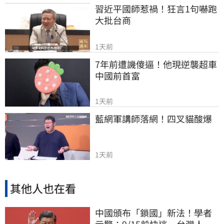
習近平國師惹禍！狂言1句嚇跑
大批台商
1天前
7年前遭譏傻逼！他現逆襲超車
中國前首富
1天前
藍網軍講師落網！四叉貓酸爆
1天前
其他人也在看
中國頒布「鎖國」新法！學者
示警：9/15前快逃 台灣人也