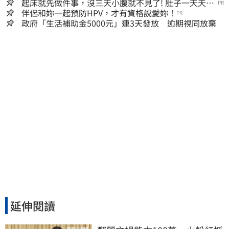
起床就先做件事，沒三天小腹就不見了! 肚子一天天變
PR
小！
伴侶和妳一起預防HPV，才有資格說愛妳！
PR
政府「生活補助金5000元」連3天發放 逾期視同放棄
延伸閱讀