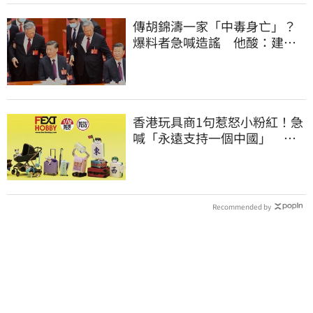
傳胡錦濤一家「中毒身亡」？
爆料者急喊造謠 他酸：建議
也不要游泳
香港玩具商1句惹怒小粉紅！急
喊「永遠支持一個中國」 慘
被酸爆
Recommended by