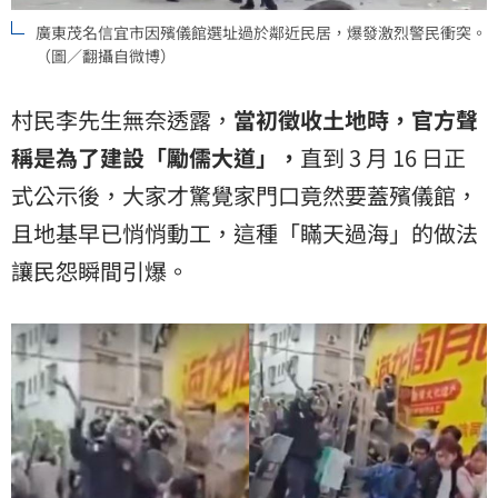
廣東茂名信宜市因殯儀館選址過於鄰近民居，爆發激烈警民衝突。
（圖／翻攝自微博）
村民李先生無奈透露，
當初徵收土地時，官方聲
稱是為了建設「勵儒大道」，
直到 3 月 16 日正
式公示後，大家才驚覺家門口竟然要蓋殯儀館，
且地基早已悄悄動工，這種「瞞天過海」的做法
讓民怨瞬間引爆。