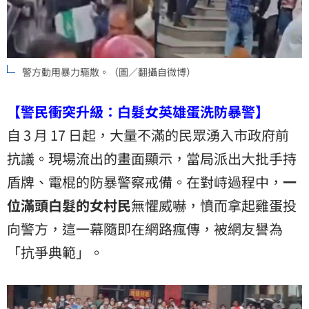
警方動用暴力驅散。（圖／翻攝自微博）
【警民衝突升級：白髮女英雄蛋洗防暴警】
自 3 月 17 日起，大量不滿的民眾湧入市政府前
抗議。現場流出的畫面顯示，當局派出大批手持
盾牌、電棍的防暴警察戒備。在對峙過程中，
一
位滿頭白髮的女村民
無懼威嚇，憤而拿起雞蛋投
向警方，這一幕隨即在網路瘋傳，被網友譽為
「抗爭典範」。