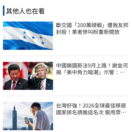
其他人也在看
斷交國「200萬磅蝦」遭我友邦
封殺！業者慘叫盼重新開放
中國鎖國新法9月上路！謝金河
揭「美中角力暗潮」示警：台
灣1類人危險了
台灣好強！2026全球最佳移居
國家排名擠進這名次 狠甩眾多
歐美熱門國家