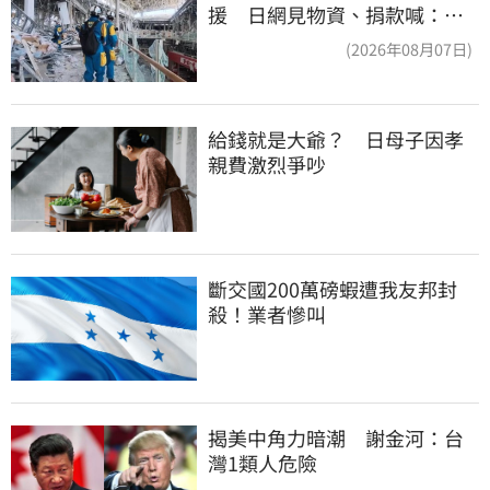
援 日網見物資、捐款喊：給
台灣統治算了
(2026年08月07日)
給錢就是大爺？　日母子因孝
親費激烈爭吵
斷交國200萬磅蝦遭我友邦封
殺！業者慘叫
揭美中角力暗潮　謝金河：台
灣1類人危險