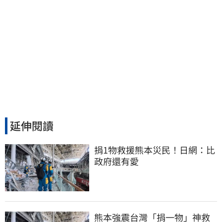
延伸閱讀
捐1物救援熊本災民！日網：比
政府還有愛
熊本強震台灣「捐一物」神救