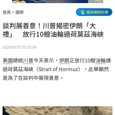
首頁
國際
看新聞換好禮
談判展善意！川普揭密伊朗「大
禮」 放行10艘油輪過荷莫茲海峽
2026/03/27 05:32:00
美國
總統
川普
今天表示，
伊朗
正放行10艘
油輪
通
過荷莫茲海峽（Strait of Hormuz），此舉顯然
是為了在談判中展現善意。