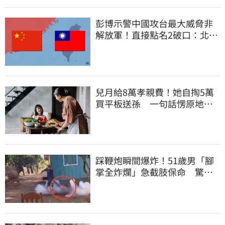
彭博示警中國攻台最大威脅非
解放軍！直接點名2破口：北京
正悄悄洗腦
兒月給8萬孝親費！她自掏5萬
買平板送孫 一句話愣原地
「傷心不已」
踩鞭炮瞬間爆炸！51歲男「腳
掌全炸爛」急截肢保命 驚悚
畫面曝光