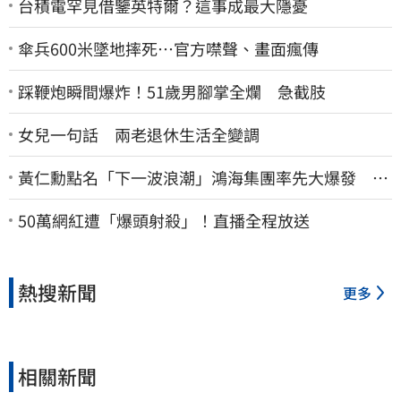
台積電罕見借鑒英特爾？這事成最大隱憂
傘兵600米墜地摔死…官方噤聲、畫面瘋傳
踩鞭炮瞬間爆炸！51歲男腳掌全爛 急截肢
女兒一句話 兩老退休生活全變調
黃仁勳點名「下一波浪潮」鴻海集團率先大爆發 台
股這族群全面噴出
50萬網紅遭「爆頭射殺」！直播全程放送
熱搜新聞
更多
相關新聞