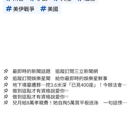
美伊戰爭
美國
最即時的新聞話題 追蹤訂閱三立新聞網
追蹤訂閱娛樂星聞 給你最即時的娛樂星鮮事
地下墳墓遷葬…挖3.6米深「已見400座」！今辦法會安
撫祖先
做到這點才有資格說愛你
PR
做到這點才有資格說愛你
PR
兒月給8萬孝親費！她自掏5萬買平板送孫 一句話愣原
地「傷心不已」