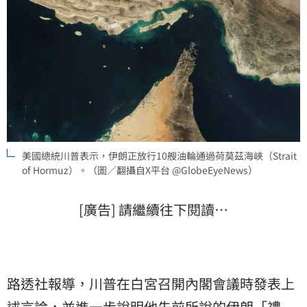
美國總統川普表示，伊朗正放行10艘油輪通過荷莫茲海峽（Strait
of Hormuz）。（圖／翻攝自X平台 @GlobeEyeNews）
[廣告] 請繼續往下閱讀…
路透社報導，川普在白宮召開內閣會議時發表上
述言論，並進一步說明他先前所說的伊朗「禮