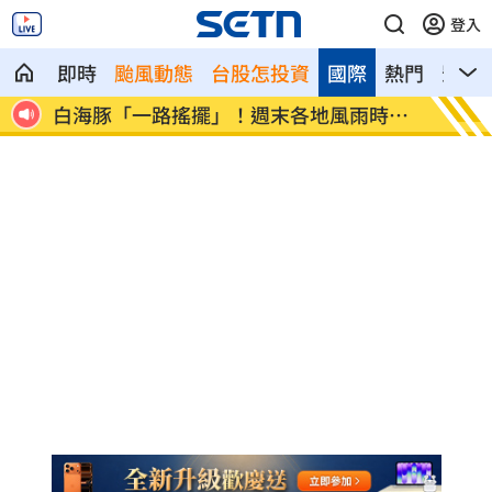
登入
即時
颱風動態
台股怎投資
國際
熱門
影音
交保
白海豚「一路搖擺」！週末各地風雨時程
跨縣市
曝
煞