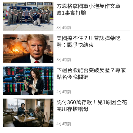
方恩格拿國軍小泡芙作文章　
遭1事實打臉
3小時前
美國撐不住？川普認彈藥吃
緊：戰爭快結束
3小時前
下週台股能否突破反壓？專家
點名今晚關鍵
4小時前
託付360萬存款！兒1原因全花
完甩存摺嗆母
4小時前