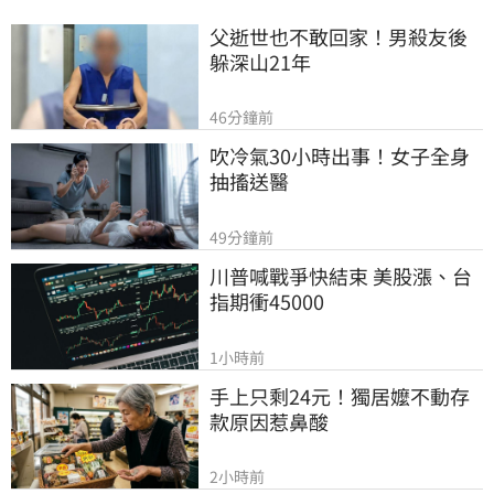
父逝世也不敢回家！男殺友後
躲深山21年
46分鐘前
吹冷氣30小時出事！女子全身
抽搐送醫
49分鐘前
川普喊戰爭快結束 美股漲、台
指期衝45000
1小時前
手上只剩24元！獨居嬤不動存
款原因惹鼻酸
2小時前