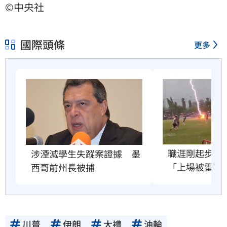
©中央社
國際頭條
更多
職涯剛起步　2
涉湮滅學生失蹤案證據　墨
「上場被雷劈
西哥前州長被捕
川普
伊朗
大禮
油輪