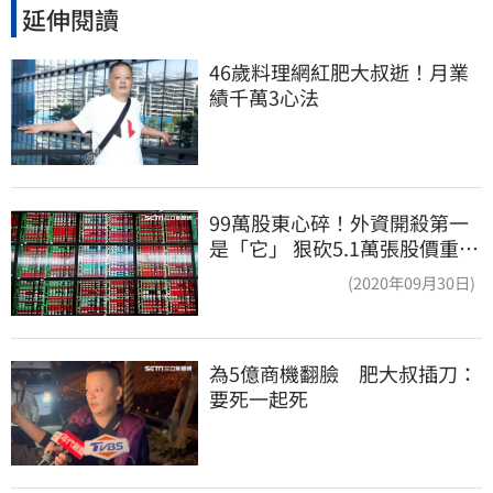
延伸閱讀
46歲料理網紅肥大叔逝！月業
績千萬3心法
99萬股東心碎！外資開殺第一
是「它」 狠砍5.1萬張股價重挫
近5%
(2020年09月30日)
為5億商機翻臉　肥大叔插刀：
要死一起死