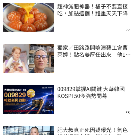
超神減肥神器！橘子不要直接
吃，加點這個！體重天天下降
PR
獨家／田路路開嗆演藝工會曹
雨婷！點名姜厚任出來 他16
字回應了
009829掌握AI關鍵 大華韓國
KOSPI 50今強勢開募
PR
肥大叔真正死因疑曝光！氣色