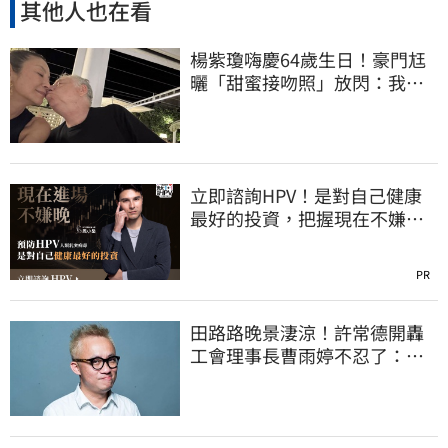
其他人也在看
楊紫瓊嗨慶64歲生日！豪門尪
曬「甜蜜接吻照」放閃：我親
愛的老婆
立即諮詢HPV！是對自己健康
最好的投資，把握現在不嫌
晚！
PR
田路路晚景淒涼！許常德開轟
工會理事長曹雨婷不忍了：別
只包紅包慰問