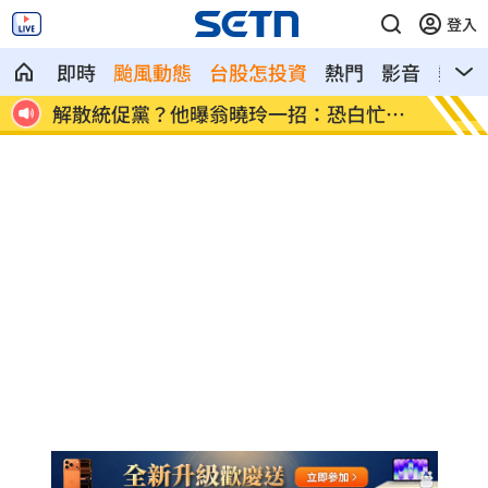
登入
即時
颱風動態
台股怎投資
熱門
影音
熱搜
歲
解散統促黨？他曝翁曉玲一招：恐白忙一
疫苗真
場
聲