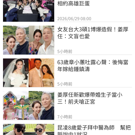
相約高雄巨蛋
2026/06/29 08:00
女友台大3碩1博爆造假！姜厚
任：文盲也愛
5小時前
63歲章小蕙吐露心聲：後悔當
年嫁給鍾鎮濤
5小時前
姜厚任新歡爆帶婚生子當小
三！前夫嗆正宮
7小時前
昆凌8歲愛子拜中醫為師　幫把
脈說中1狀況