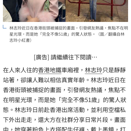
林志玲近日在香港街頭被捕捉的畫面，引發網友熱議，焦點不在明
星光環，而是她「完全不像51歲」的驚人狀態。（圖／翻攝自林
志玲小紅書）
[廣告] 請繼續往下閱讀…
在人來人往的
香港
地鐵
車廂裡，
林志玲
只是靜靜
站著，卻讓人難以相信真實年齡。林志玲近日在
香港街頭被捕捉的畫面，引發網友熱議，焦點不
在明星光環，而是她「完全不像51歲」的驚人狀
態。林志玲日前赴香港出席活動，並利用空檔私
下外出走走，還大方在社群分享日常片段。畫面
中，她穿著粉色上衣搭配牛仔褲、戴上墨鏡，打