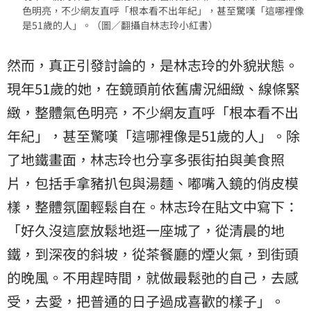
色明亮，不少網友直呼「根本看不出年紀」，甚至驚嘆「這哪裡像
是51歲的人」。（圖／翻攝自林志玲小紅書）
然而，真正引發討論的，是林志玲的外貌狀態。
現年51歲的她，在鏡頭前依舊膚況細緻、線條緊
緻，整體氣色明亮，不少網友直呼「根本看不出
年紀」，甚至驚嘆「這哪裡像是51歲的人」。除
了地鐵畫面，林志玲也分享多張街拍與美食照
片，包括手拿豬扒包與湯麵、嘟嘴入鏡的俏皮模
樣，整體氛圍輕鬆自在。林志玲在貼文中寫下：
「好久沒這麼放鬆地逛一座城了，從清晨的地
鐵，到深夜的斜坡，從茶餐廳的煙火氣，到街頭
的晚風。不用趕時間，就做最鬆弛的自己，去感
受，去愛，把普通的日子過成喜歡的樣子」。