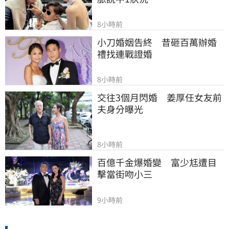
8小時前
小刀婚姻告終　昔砸百萬辦婚
禮找連戰證婚
8小時前
交往3個月閃婚　姜厚任女友前
夫身分曝光
8小時前
百億千金爆婚變　富少尪遭目
擊當街吻小三
9小時前