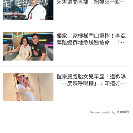
超差還開直播 網抓這一點超
不合理
獨家／家樓梯門口重摔！李亞
萍路邊倒地急送醫搶命 「最
新傷況」曝
愷樂雙胞胎女兒早產！道歉曝
「一度裝呼吸機」：知道妳們
很努力
Recommended by