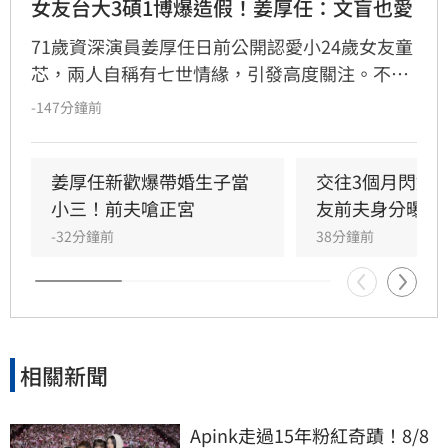
女友台大3碩1博爆造假！姜厚任：文盲也愛
71歲資深演員姜厚任日前公開認愛小24歲女友童
芯，兩人自稱有七世情緣，引發高度關注。不料
童芯隨即遭網友起底，不僅宣稱的台大「3碩1
-147分鐘前
博」高學歷在論文系統查無資料，連過往的舊明
信片也被質疑造假，其複雜的四度改名與過往婚
姻史也遭挖出。面對外界排山倒海的質疑聲浪，
姜厚任新歡爆帶婚生子當
交往3個月閃婚
姜厚任展現霸氣護愛態度，強調感情不受學歷與
小三！前夫嗆正宮
友前夫身分曝光
背景影響，更笑稱即便女友是文盲也照樣喜歡，
-32分鐘前
38分鐘前
不受外界負面傳聞干擾，堅定捍衛這段相差39歲
的戀情。
相關新聞
Apink走過15年粉紅奇蹟！8/8