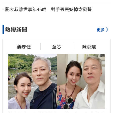
會揭可能原因
肥大叔離世享年46歲 對手丟丟妹悼念發聲
熱搜新聞
更多
姜厚任
童芯
陳苡孋