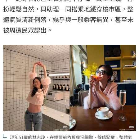
扮輕鬆自然，與助理一同搭乘地鐵穿梭市區，整
體氣質清新俐落，幾乎與一般乘客無異，甚至未
被周遭民眾認出。
現年51歲的林志玲，在鏡頭前依舊膚況細緻、線條緊緻，整體氣