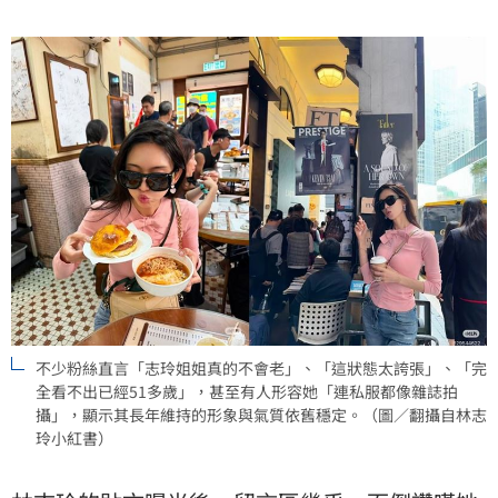
不少粉絲直言「志玲姐姐真的不會老」、「這狀態太誇張」、「完
全看不出已經51多歲」，甚至有人形容她「連私服都像雜誌拍
攝」，顯示其長年維持的形象與氣質依舊穩定。（圖／翻攝自林志
玲小紅書）