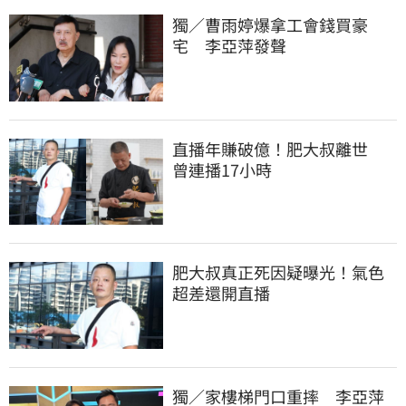
獨／曹雨婷爆拿工會錢買豪
宅　李亞萍發聲
直播年賺破億！肥大叔離世　
曾連播17小時
肥大叔真正死因疑曝光！氣色
超差還開直播
獨／家樓梯門口重摔　李亞萍