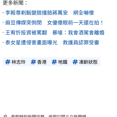
更多新聞：
李殿尊剃鬍變臉撞臉蔣萬安 網全嚇傻
麻豆傳媒突倒閉 女優傻眼前一天還在拍！
王宥忻投資被罵翻 暴嗆：我會酒駕會離婚
泰女星遭侵害畫面曝光 救護員認罪受審
林志玲
香港
地鐵
凍齡狀態
最即時的新聞話題 追蹤訂閱三立新聞網