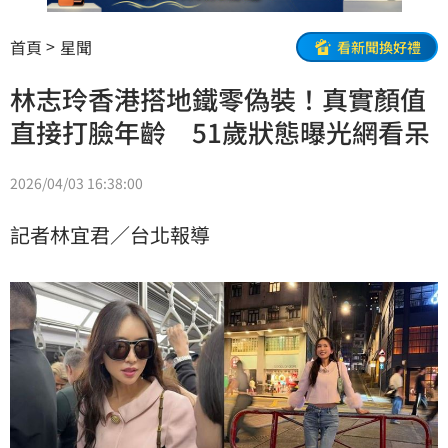
首頁
星聞
看新聞換好禮
林志玲香港搭地鐵零偽裝！真實顏值
直接打臉年齡 51歲狀態曝光網看呆
2026/04/03 16:38:00
記者林宜君／台北報導