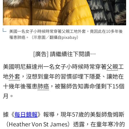
美國一名女子小時候時常穿著父親工地外套，竟因此在10多年後
罹患肺癌。（示意圖／翻攝自pixabay）
[廣告] 請繼續往下閱讀…
美國明尼蘇達州一名女子小時候時常穿著
父親
工
地
外套
，沒想到童年的習慣卻埋下隱憂、讓她在
十幾年後罹患
肺癌
，被醫師告知壽命僅剩下15個
月。
據《
每日鏡報
》報導，現年57歲的美髮師詹姆斯
（Heather Von St James）透露，在童年寒冷的