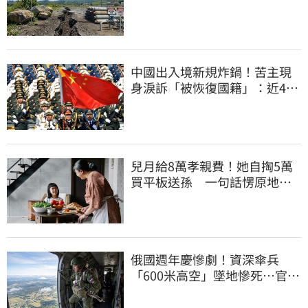
中國出入境新規炸鍋！苦主現
身淚訴「被恢復國籍」：近4億
資產權停擺
兒月給8萬孝親費！她自掏5萬
買平板送孫 一句話愣原地
「傷心不已」
俄國週年慶慘劇！資深傘兵
「600米高空」墜地慘死…官方
噤聲、畫面瘋傳