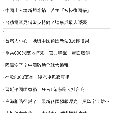
中國出入境新規炸鍋！苦主「被恢復國籍」
台積電罕見借鑒英特爾？這事成最大隱憂
台灣人小心！她曝中國鎖國新法3恐怖後果
傘兵600米墜地摔死…官方噤聲、畫面瘋傳
國庫空了？中國啟動全球大追稅
存款8000萬翁 曝老後孤寂真相
習近平國師惹禍！狂言1句嚇跑大批台商
白海豚路徑變了！最新各國預報曝光 吳聖宇：離台
灣又更近一點