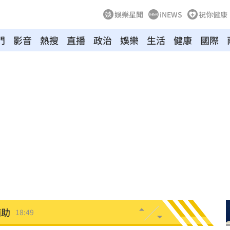
娛樂星聞
iNEWS
祝你健康
門
影音
熱搜
直播
政治
娛樂
生活
健康
國際
挨轟
19:00
病人
18:57
」
18:56
了
18:51
焦點
18:49
補助
18:49