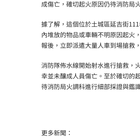
成傷亡，確切起火原因仍待消防局
8國球員齊聚高雄 Formosa 7s掀足球
據了解，這個位於土城區延吉街11
理想混蛋號召粉絲跨海追星吃美食！
18:
內堆放的物品或車輛不明原因起火
報後，立即派遣大量人車到場搶救
消防隊佈水線開始射水進行搶救，火
幸並未釀成人員傷亡。至於確切的
待消防局火調科進行細部採證與鑑
更多新聞：