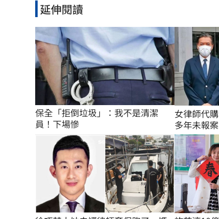
延伸閱讀
保全「拒倒垃圾」：我不是清潔
女律師代購
員！下場慘
多年未報案原