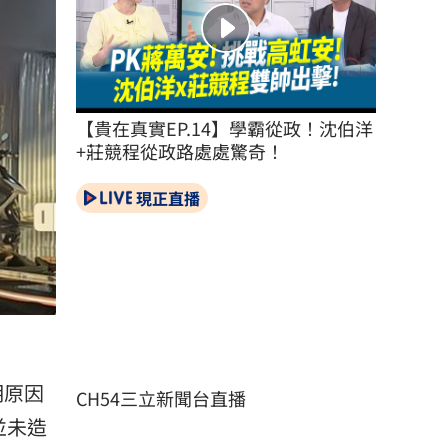
【貴在真實EP.14】學霸從政！沈伯洋
+莊競程從政路處處驚奇！
現正直播
明原因
CH54三立新聞台直播
並未造