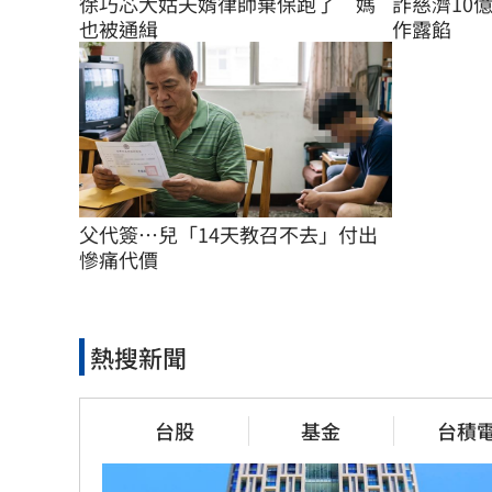
徐巧芯大姑夫婿律師棄保跑了　媽
詐慈濟10
也被通緝
作露餡
父代簽…兒「14天教召不去」付出
慘痛代價
熱搜新聞
台股
基金
台積