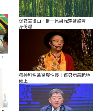
保安宮後山…掛一具男屍穿著整齊！
身份曝
座！
精神科名醫驚爆性侵！逼男病患跪地
硬上