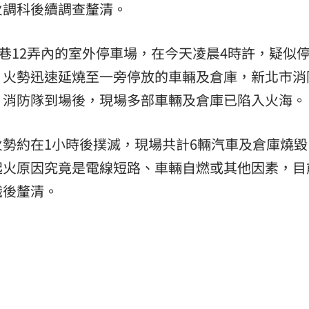
火調科後續調查釐清。
熱潮
10:00
1巷12弄內的室外停車場，在今天凌晨4時許，疑似
15
，火勢迅速延燒至一旁停放的車輛及倉庫，新北市消
，消防隊到場後，現場多部車輛及倉庫已陷入火海。
勢約在1小時後撲滅，現場共計6輛汽車及倉庫燒毀
起火原因究竟是電線短路、車輛自燃或其他因素，目
識後釐清。