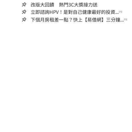
改版大回饋 熱門3C大獎接力送
立即諮詢HPV！是對自己健康最好的投資...
PR
下個月房租差一點？快上【易借網】三分鐘...
PR