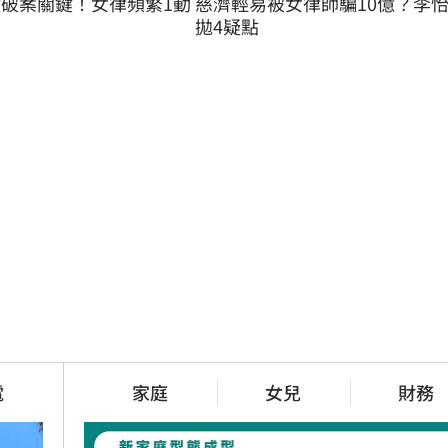
慈濟輕易被女律師騙10億？李
億破案關鍵！女律頻繁1動
拋4疑點
電
家庭
女兒
財務