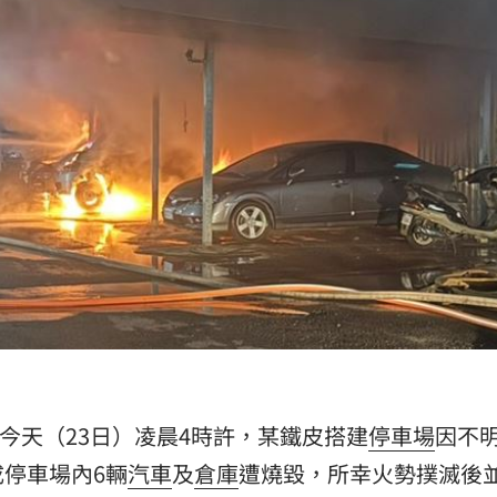
交保
18:24
寫碼
18:19
合
18:17
宣導
18:15
」氣
12:00
成形
內，今天（23日）凌晨4時許，某鐵皮搭建
停車場
因不
12:00
停車場內6輛
汽車
及
倉庫
遭燒毀，所幸火勢撲滅後
場！
10:30