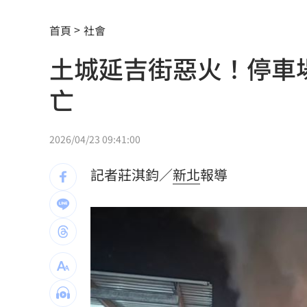
川普未明確指定接班人 傳力挺范斯拚20
首頁
社會
美情報：普丁恐在今秋有限度攻擊北約
土城延吉街惡火！停車
阿部雄大合約到831 林威助曝有續留機
亡
楊紫瓊嗨慶64歲生日 豪門尪曬接吻照
郭郁政對獅表現不及格 葉君璋說重話
2026/04/23 09:41:00
棄高薪顧自閉雙胞兒 單親父仍遭嗆教
記者莊淇鈞／
新北
報導
專家斷言國巨「只跌一半」500元非底
1
兆基債務風暴！李建成移送北檢複訊
18:
騎車半路沒油 連晨翔寶特瓶買汽油花1
日本長壽秘密找到了！1食物穩血糖又通