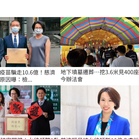
地下墳墓遷葬…挖3.6米見400
疫苗騙走10.6億！慈濟
今辦法會
因曝：檢...