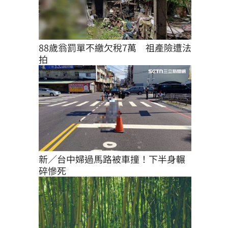
88歲翁罰單不繳欠稅7萬　祖產險遭法
拍
新／台中婦過馬路被車撞！下半身輾
碎慘死