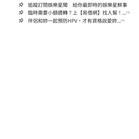
追蹤訂閱娛樂星聞 給你最即時的娛樂星鮮事
臨時需要小額週轉？上【易借網】找人幫！...
PR
伴侶和妳一起預防HPV，才有資格說愛妳...
PR