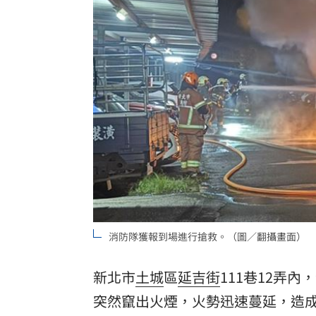
新/涉收原鄉工程回扣 高市議員120萬
引退女優轉行程式設計師 網：無碼變
新制上路！增6檔關禁閉 關5天、2分撮
關注城鎮韌性演習 10駐台單位齊發文
台灣彩券開獎直播中
20:31
LIVE三立+24小時直播
15:27
三立iNEWS新聞台線上直播
18:00
消防隊獲報到場進行搶救。（圖／翻攝畫面）
台彩父親節推新刮刮樂千萬頭獎超「爸
商場戰國來臨 台中「頂奢大道」逐漸
新北市
土城
區
延吉街
111巷12弄
突然竄出火煙，火勢迅速蔓延，造成
「拍片人的多重宇宙」職涯論壇9/12登