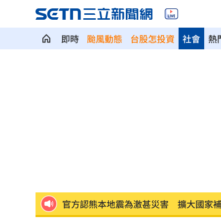
即時
颱風動態
台股怎投資
社會
熱
女星授權AI短劇 「裙下仰拍視角」片
防代刀！衛福部祭新規：醫材商嚴禁碰
外資狂提款！國家隊3億護「這檔金融股 
姜厚任女友稱學歷「3碩1博」 台大發聲
工會風波擴大 許常德再嗆曹雨婷轉移
官方認熊本地震為激甚災害 擴大國家