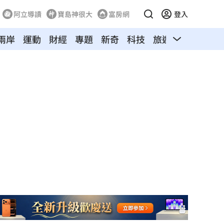
阿立導讀
寶島神很大
富房網
登入
兩岸
運動
財經
專題
新奇
科技
旅遊
汽車
寵物