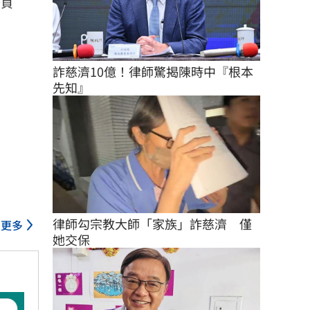
怡貞
詐慈濟10億！律師驚揭陳時中『根本
先知』
律師勾宗教大師「家族」詐慈濟　僅
更多
她交保