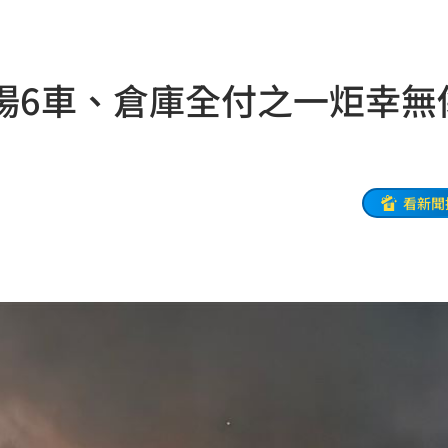
28
18:48
盟國
18:48
場6車、倉庫全付之一炬幸無
會
18:45
放閃
18:38
點評
18:36
看新聞
不好
18:30
8:28
28
8元
18:26
腸
18:25