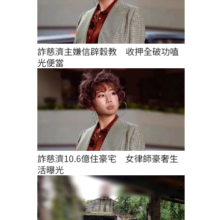
詐慈濟主嫌信辟穀教　收押全破功嗑
光便當
詐慈濟10.6億住豪宅　女律師豪奢生
活曝光