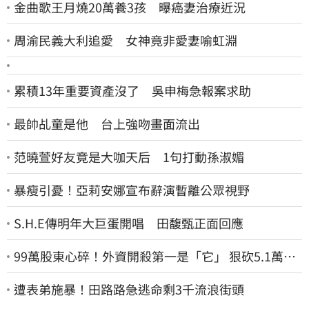
金曲歌王月燒20萬養3孩 曝癌妻治療近況
周渝民義大利追愛 女神竟非愛妻喻虹淵
累積13年重要資產沒了 吳申梅急報案求助
最帥乩童是他 台上強吻畫面流出
范曉萱好友竟是大咖天后 1句打動孫淑媚
暴瘦引憂！亞莉安娜宣布辭演暫離公眾視野
S.H.E傳明年大巨蛋開唱 田馥甄正面回應
99萬股東心碎！外資開殺第一是「它」 狠砍5.1萬張
股價重挫近5%
遭表弟施暴！田路路急逃命剩3千流浪街頭