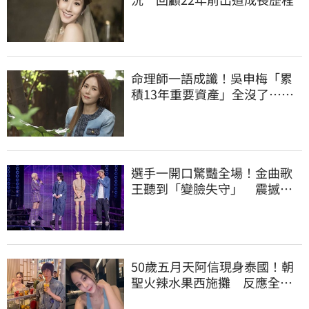
命理師一語成讖！吳申梅「累
積13年重要資產」全沒了…急
報案求助
選手一開口驚豔全場！金曲歌
王聽到「變臉失守」 震撼畫
面全被拍
50歲五月天阿信現身泰國！朝
聖火辣水果西施攤 反應全曝
光