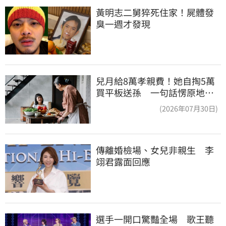
黃明志二舅猝死住家！屍體發
臭一週才發現
兒月給8萬孝親費！她自掏5萬
買平板送孫 一句話愣原地
「傷心不已」
(2026年07月30日)
傳離婚檢場、女兒非親生　李
翊君露面回應
選手一開口驚豔全場　歌王聽