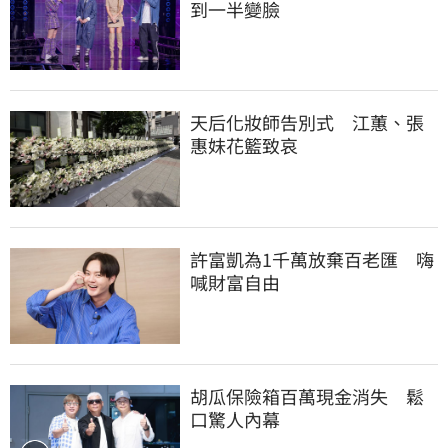
到一半變臉
天后化妝師告別式　江蕙、張
惠妹花籃致哀
許富凱為1千萬放棄百老匯　嗨
喊財富自由
胡瓜保險箱百萬現金消失　鬆
口驚人內幕