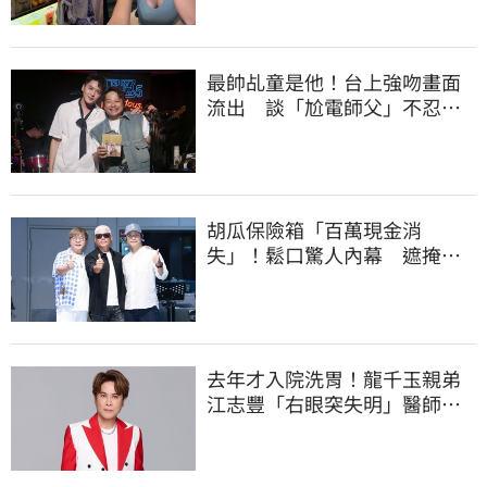
最帥乩童是他！台上強吻畫面
流出 談「尬電師父」不忍發
聲了
胡瓜保險箱「百萬現金消
失」！鬆口驚人內幕 遮掩滅
證遭丁柔安抓包
去年才入院洗胃！龍千玉親弟
江志豐「右眼突失明」醫師驚
吐：很嚴重