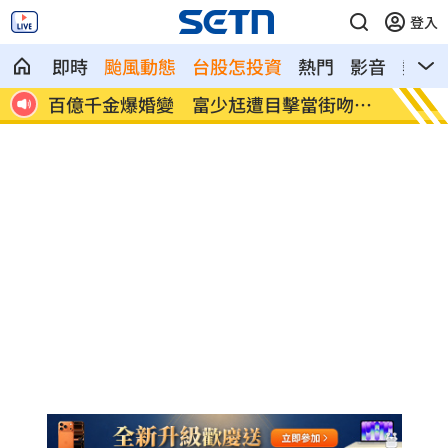
登入
即時
颱風動態
台股怎投資
熱門
影音
熱搜
大女兒
百億千金爆婚變 富少尪遭目擊當街吻小
幫忙照
三