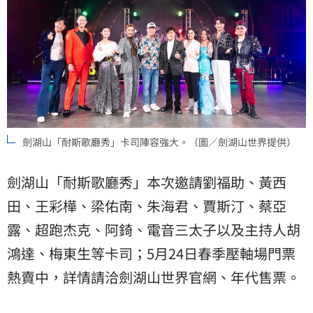
劍湖山「耐斯歌廳秀」卡司陣容強大。（圖／劍湖山世界提供）
劍湖山「耐斯歌廳秀」本次邀請劉福助、黃西
田、王彩樺、梁佑南、朱海君、賈斯汀、蔡亞
露、超跑杰克、阿錡、電音三太子以及主持人胡
鴻達、梅東生等卡司；5月24日春季壓軸場門票
熱賣中，詳情請洽劍湖山世界官網、年代售票。