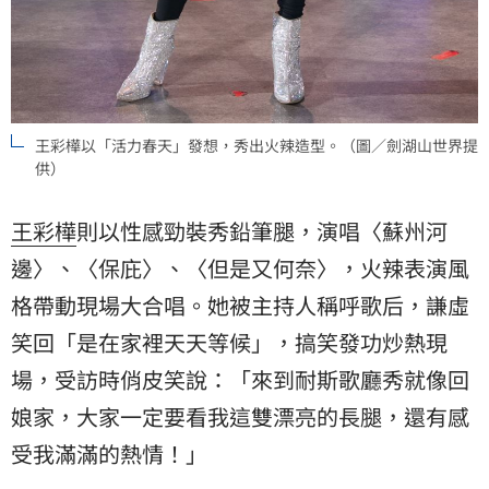
王彩樺以「活力春天」發想，秀出火辣造型。（圖／劍湖山世界提
供）
王彩樺
則以性感勁裝秀鉛筆腿，演唱〈蘇州河
邊〉、〈保庇〉、〈但是又何奈〉，火辣表演風
格帶動現場大合唱。她被主持人稱呼歌后，謙虛
笑回「是在家裡天天等候」，搞笑發功炒熱現
場，受訪時俏皮笑說：「來到耐斯歌廳秀就像回
娘家，大家一定要看我這雙漂亮的長腿，還有感
受我滿滿的熱情！」