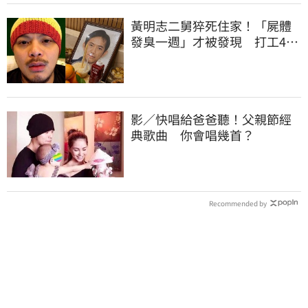
黃明志二舅猝死住家！「屍體
發臭一週」才被發現 打工40
年悲慘餘生曝
影／快唱給爸爸聽！父親節經
典歌曲 你會唱幾首？
Recommended by