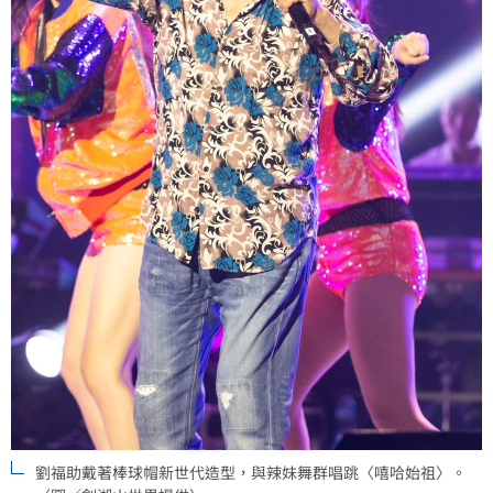
劉福助戴著棒球帽新世代造型，與辣妹舞群唱跳〈嘻哈始祖〉。