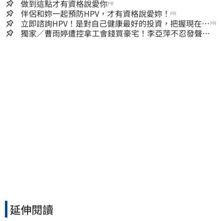
做到這點才有資格說愛你
PR
伴侶和妳一起預防HPV，才有資格說愛妳！
PR
立即諮詢HPV！是對自己健康最好的投資，把握現在不
PR
嫌晚！
獨家／曹雨婷遭控拿工會錢買豪宅！李亞萍不忍發聲：
余天管工會都貼錢
延伸閱讀