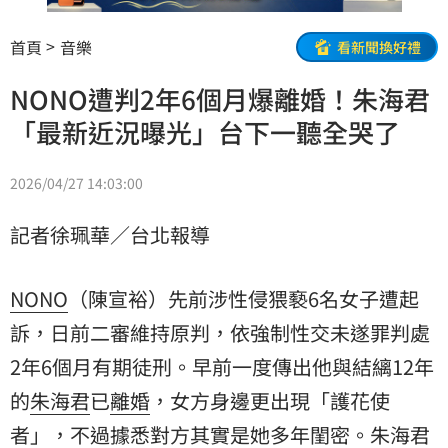
首頁
音樂
看新聞換好禮
NONO遭判2年6個月爆離婚！朱海君
「最新近況曝光」台下一聽全哭了
2026/04/27 14:03:00
記者徐珮華／台北報導
NONO
（陳宣裕）先前涉性侵猥褻6名女子遭起
訴，日前二審維持原判，依強制性交未遂罪判處
2年6個月有期徒刑。早前一度傳出他與結縭12年
的
朱海君
已
離婚
，女方身邊更出現「護花使
者」，不過據悉對方其實是她多年閨密。朱海君