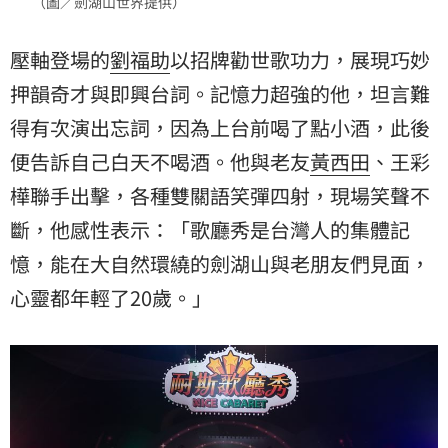
（圖／劍湖山世界提供）
壓軸登場的
劉福助
以招牌勸世歌功力，展現巧妙
押韻奇才與即興台詞。記憶力超強的他，坦言難
得有次演出忘詞，因為上台前喝了點小酒，此後
便告訴自己白天不喝酒。他與老友
黃西田
、王彩
樺聯手出擊，各種雙關語笑彈四射，現場笑聲不
斷，他感性表示：「歌廳秀是台灣人的集體記
憶，能在大自然環繞的劍湖山與老朋友們見面，
心靈都年輕了20歲。」