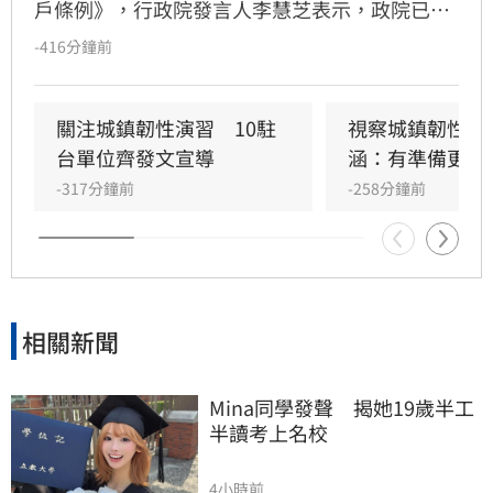
戶條例》，行政院發言人李慧芝表示，政院已收
到三讀函文，強調編列預算為行政院憲政職權，
-416分鐘前
將採取必要作為維護憲政秩序。政府推動「台灣
人口對策新戰略」，包含每月五千元成長津貼，
並強調行政院版透過弱勢對存能落實公平正義，
關注城鎮韌性演習　10駐
視察城鎮韌性演
避免在野黨版本加劇貧富差距。此外，政府同步
台單位齊發文宣導
涵：有準備更安
推動育兒留停六加三、延長婚產假等多項配套措
-317分鐘前
-258分鐘前
施，建構完善支持體系。政院重申，國家政策規
劃需具備整體性，針對立法院侵害預算編製權的
作為，將持續捍衛憲法賦予的權限，確保政策有
效執行以回應少子女化挑戰。
相關新聞
Mina同學發聲　揭她19歲半工
半讀考上名校
4小時前