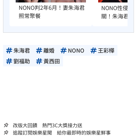
NONO判2年6月！妻朱海君
NONO性侵判
照常聚餐
關！朱海君這
朱海君
離婚
NONO
王彩樺
劉福助
黃西田
改版大回饋 熱門3C大獎接力送
追蹤訂閱娛樂星聞 給你最即時的娛樂星鮮事