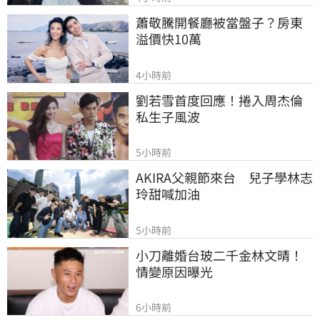
蕭敬騰開餐廳被當盤子？房東
溢價快10萬
4小時前
劉若雪首度回應！捲入周杰倫
私生子風波
5小時前
AKIRA父親節來台　兒子學林志
玲甜喊加油
5小時前
小刀離婚台玻二千金林文晴！
情變原因曝光
6小時前