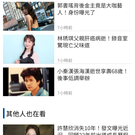
郭書瑤背後金主竟是大咖藝
人！身份曝光了
7小時前
林琇琪父親肝癌病逝！錄音室
驚現亡父味道
7小時前
小秦漢張海漢逝世享壽68歲！
後事低調舉辦
7小時前
其他人也在看
許慧欣消失10年！發文曝光近
況 回顧22年前出道成長歷程