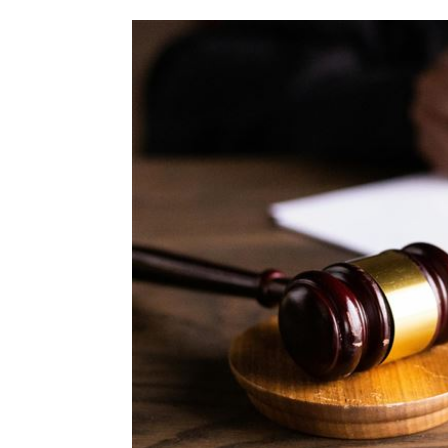
孫易磊登板2局2K無失分！ 飆156公里
直擊／NEWBEAT高雄首秀 震胸舞全場
傅家接班人幕僚酒駕遭移送！公所火速
台灣彩券開獎直播中
20:31
LIVE三立+24小時直播
15:27
三立iNEWS新聞台線上直播
18:00
商場戰國來臨 台中「頂奢大道」逐漸
台彩父親節推新刮刮樂千萬頭獎超「爸
「拍片人的多重宇宙」職涯論壇9/12登
8國球員齊聚高雄 Formosa 7s掀足球