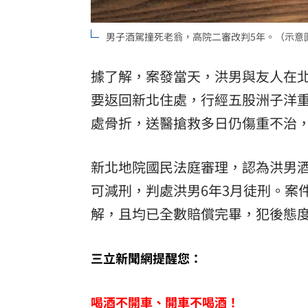
理想混蛋號召粉絲跨海追星吃美食！
18:
男子酒駕撞死老翁，高院二審改判5年。（示意圖／
據了解，案發當天，洪男與友人在北
要返回新北住處，行經五股洲子洋
處骨折，送醫搶救多日仍傷重不治
新北地院國民法庭審理，認為洪男
可減刑，判處洪男6年3月徒刑。案
解，且均已全數賠償完畢，犯後態度
三立新聞網提醒您：
喝酒不開車、開車不喝酒！