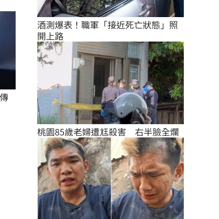
酒測爆表！職軍「接近死亡狀態」照
開上路
傳
桃園85歲老婦遭尪殺害　右半臉全爛