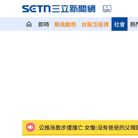
即時
颱風動態
台股怎投資
社會
熱
泰國少年槍案 揭家庭、校園槍枝管理
獨／早療課彈7歲童額頭 家長控不當治
AKIRA開唱藏彩蛋！兒子首度驚喜獻「
台灣囡仔來了 馬蒔權開唱嗨喊：我是
驚傳駭客猛攻華爾街 多家受害者已吐
公推孫散步遭撞亡 女慟:沒有爸爸的父親
台南大貨車、自小客事故 1名駕駛死亡