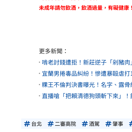
未成年請勿飲酒，飲酒過量，有礙健康
更多新聞：
啃老討錢遭拒！新莊逆子「剁豬肉
宜蘭男捲毒品糾紛！慘遭暴毆虐打
粿王不倫判決書曝光！名字、露骨
直播嗆「把賴清德狗頭斬下來」！
台北
二審高院
酒駕
肇事