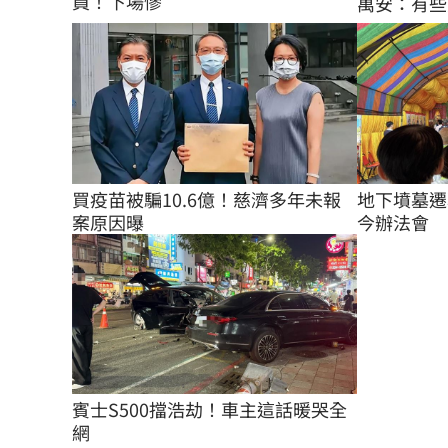
員！下場慘
萬安：有些
買疫苗被騙10.6億！慈濟多年未報
地下墳墓遷葬
案原因曝
今辦法會
賓士S500擋浩劫！車主這話暖哭全
網