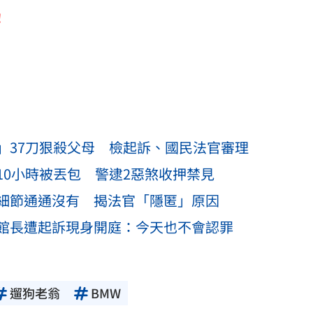
！
」37刀狠殺父母 檢起訴、國民法官審理
10小時被丟包 警逮2惡煞收押禁見
細節通通沒有 揭法官「隱匿」原因
館長遭起訴現身開庭：今天也不會認罪
遛狗老翁
BMW