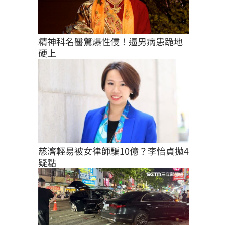
精神科名醫驚爆性侵！逼男病患跪地
硬上
慈濟輕易被女律師騙10億？李怡貞拋4
疑點