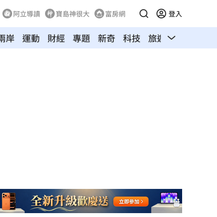
阿立導讀
寶島神很大
富房網
登入
兩岸
運動
財經
專題
新奇
科技
旅遊
汽車
寵物