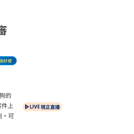
審
換好禮
狗的
案件上
現正直播
刑。可