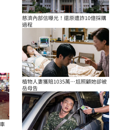
慈濟內部信曝光！還原遭詐10億採購
過程
植物人妻獲賠1035萬…尪照顧她卻被
岳母告
車