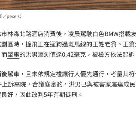
15
pexels）
市林森北路酒店消費後，凌晨駕駛白色BMW搭載
重劃區時，撞飛正在遛狗過斑馬線的王姓老翁。王翁
，而
肇事
的洪男酒測值達0.42毫克，被檢方依法起訴
酒後駕車，且未依規定禮讓行人優先通行，考量其符
件上訴高院，合議庭審酌，洪男已與被害家屬達成民
良好，因此改判5年有期徒刑。