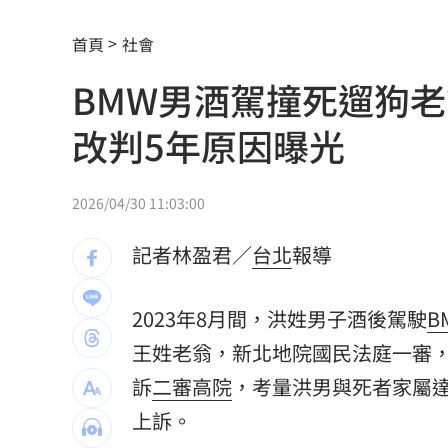
兄弟打線突破後勁 黃韋盛3打點率隊2
首頁
社會
崔立于高雄開唱 台下讓他氣噗噗：隨
BMW男酒駕撞死遛狗老
龍藏經7折仍要131.6萬 他原價現金秒
改判5年原因曝光
99歲婆婆「月花35萬」！66歲媳無法退
外野僅是短暫快樂 餅總曝張皓崴終極
2026/04/30 11:03:00
想靠正二翻本？ 達人教戰槓反ETF心法
記者林盈君／
台北
報導
男同事追求不成跟騷偷拍 女師控校方
2023年8月間，洪姓男子酒後駕駛
B
一軍不是來跑龍套 餅總對新人不手下
王姓老翁，新北地院國民法庭一審，
訴
二審高院
，考量洪男與死者家屬
靠2根鐵軌橫掃AI鏈 川湖財報衝上萬金
上訴。
演習硬上路還無照！鳳山女慘收10萬單