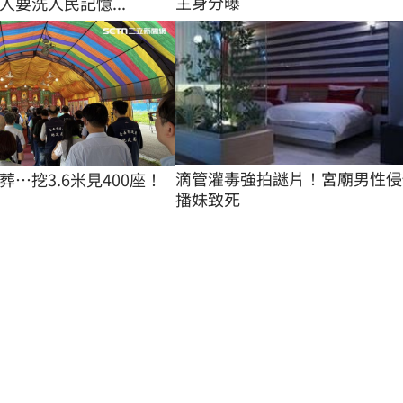
主身分曝
人要洗人民記憶...
滴管灌毒強拍謎片！宮廟男性侵
…挖3.6米見400座！
播妹致死