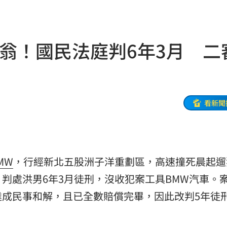
連勝
19:32
便啦
19:32
翁！國民法庭判6年3月 二
結帳
19:29
休
19:20
目標
看新聞
19:18
19:12
霸凌
19:08
MW
，行經新北五股洲子洋重劃區，高速撞死晨起遛
留情
19:03
判處洪男6年3月徒刑，沒收犯案工具BMW汽車。
達成民事和解，且已全數賠償完畢，因此改判5年徒
股
19:03
19:03