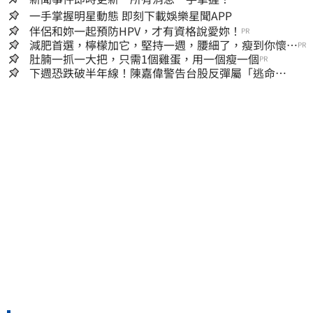
一手掌握明星動態 即刻下載娛樂星聞APP
伴侶和妳一起預防HPV，才有資格說愛妳！
PR
減肥首選，檸檬加它，堅持一週，腰細了，瘦到你懷疑
PR
人生
肚腩一抓一大把，只需1個雞蛋，用一個瘦一個
PR
下週恐跌破半年線！陳嘉偉警告台股反彈屬「逃命
波」：空頭大屠殺剛開始