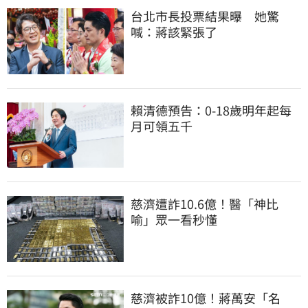
台北市長投票結果曝　她驚
喊：蔣該緊張了
賴清德預告：0-18歲明年起每
月可領五千
慈濟遭詐10.6億！醫「神比
喻」眾一看秒懂
慈濟被詐10億！蔣萬安「名