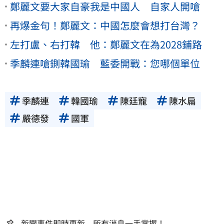
鄭麗文要大家自豪我是中國人 自家人開嗆
再爆金句！鄭麗文：中國怎麼會想打台灣？
左打盧、右打韓 他：鄭麗文在為2028鋪路
季麟連嗆鍘韓國瑜 藍委開戰：您哪個單位
季麟連
韓國瑜
陳廷寵
陳水扁
嚴德發
國軍
新聞事件即時更新 所有消息一手掌握！