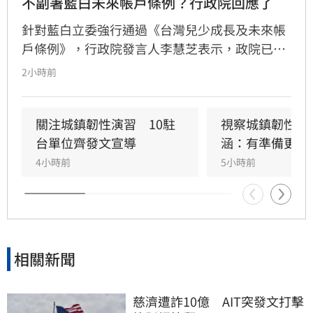
不副署藍白未來帳戶條例？行政院回應了
針對藍白立委強行通過《台灣兒少成長及未來帳
戶條例》，行政院發言人李慧芝表示，政院已收
到三讀函文，強調編列預算為行政院憲政職權，
2小時前
將採取必要作為維護憲政秩序。政府推動「台灣
人口對策新戰略」，包含每月五千元成長津貼，
並強調行政院版透過弱勢對存能落實公平正義，
關注城鎮韌性演習　10駐
視察城鎮韌性演
避免在野黨版本加劇貧富差距。此外，政府同步
台單位齊發文宣導
涵：有準備更安
推動育兒留停六加三、延長婚產假等多項配套措
4小時前
5小時前
施，建構完善支持體系。政院重申，國家政策規
劃需具備整體性，針對立法院侵害預算編製權的
作為，將持續捍衛憲法賦予的權限，確保政策有
效執行以回應少子女化挑戰。
相關新聞
慈濟遭詐10億　AIT突發文打擊