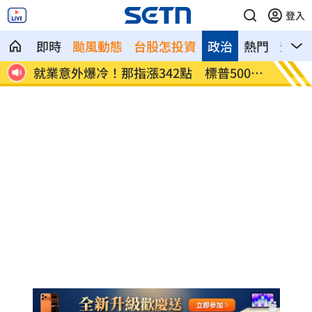
登入
即時
颱風動態
台股怎投資
政治
熱門
影音
網炸
就業意外爆冷！那指漲342點 標普500新
美通過
高
關稅