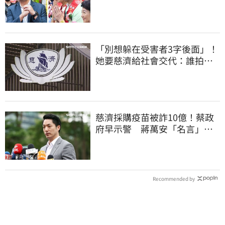
真該緊張了
「別想躲在受害者3字後面」！
她要慈濟給社會交代：誰拍板
付10.6億
慈濟採購疫苗被詐10億！蔡政
府早示警 蔣萬安「名言」翻
車被酸爆
Recommended by