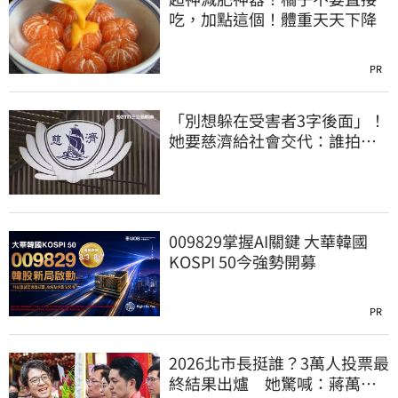
吃，加點這個！體重天天下降
PR
「別想躲在受害者3字後面」！
她要慈濟給社會交代：誰拍板
付10.6億
009829掌握AI關鍵 大華韓國
KOSPI 50今強勢開募
PR
2026北市長挺誰？3萬人投票最
終結果出爐 她驚喊：蔣萬安