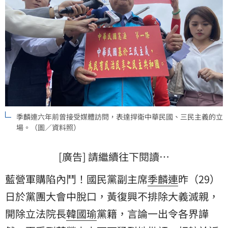
季麟連六年前曾接受媒體訪問，表達捍衛中華民國、三民主義的立
場。（圖／資料照）
[廣告] 請繼續往下閱讀…
藍營軍購陷內鬥！國民黨副主席
季麟連
昨（29）
日於黨團大會中脫口，黃復興不排除大義滅親，
開除立法院長
韓國瑜
黨籍，言論一出令各界譁