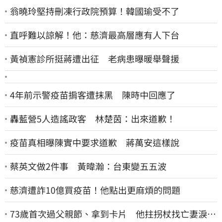
翁曉玲堅持刪凍行政院預算！韓國瑜受不了
直呼難以諒解！他：慈濟最高層應有人下台
黃禎憲診所挺蔣遭出征 老病患曝暖舉聲援
4年前示警疫苗掮客遭抹黑 陳時中回應了
轟藍營5人造謠政客 林楚茵：出來道歉！
疫苗真相曝陳實中要求道歉 蔣萬安這樣說
蔡英文做2件事 黃暐瀚：台東變五五波
慈濟遭詐10億買疫苗！他點出更麻煩的問題
73歲首次過父親節、拿到卡片 他拄拐杖找亡妻淚：