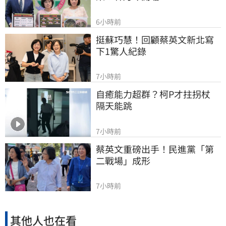
6小時前
挺蘇巧慧！回顧蔡英文新北寫
下1驚人紀錄
7小時前
自癒能力超群？柯P才拄拐杖　
隔天能跳
7小時前
蔡英文重磅出手！民進黨「第
二戰場」成形
7小時前
其他人也在看