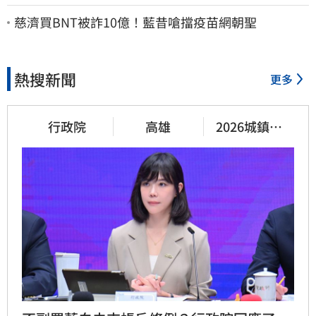
今天好多人來幫我慶祝
慈濟買BNT被詐10億！藍昔嗆擋疫苗網朝聖
熱搜新聞
更多
行政院
高雄
2026城鎮韌
性演習