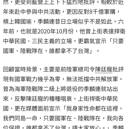
然，更受到藍營上上下下猛烈地批評。相較於近
年來赴中參與中共活動，更因反對8千億軍購，
槓上韓國瑜，季麟連昔日立場似乎不是如此。六
年前，也就是2020年10月份，他曾上街表達捍衛
中華民國、三民主義的立場，更霸氣宣示「只要
國軍
、陸戰隊在，誰都拿不了台灣」。
回顧當時背景，主要是前陸軍總司令
陳廷寵
批評
現有國軍戰力幾乎為零，無法抵擋中共解放軍。
曾為海軍陸戰隊二級上將退役的季麟連就站出
來，反擊陳廷寵的種種唱衰，上街捍衛中華民
國，更在媒體面前宣示「我身家性命都在這裡，
我們同島一命，只要國軍在、陸戰隊在，我向各
位保證，誰都拿不了台灣，請大家放心。」季麟