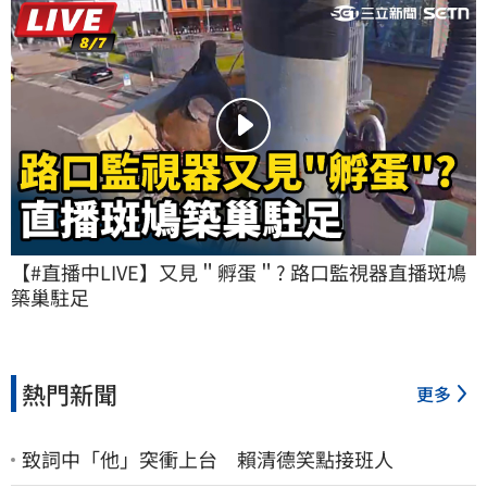
【#直播中LIVE】又見＂孵蛋＂? 路口監視器直播斑鳩
築巢駐足
熱門新聞
更多
致詞中「他」突衝上台 賴清德笑點接班人