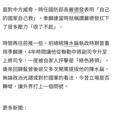
面對中方威脅，時任國防部長
嚴德發
表明「自己
的國家自己救」，季麟連當時就稱讚嚴德發扛下
了很多壓力「很了不起」。
時間再往前推一些，前總統
陳水扁
執政時期曾重
用季麟連，4年時間讓他從聯勤中將副司令升至
上將司令，一度被自家人抨擊是「綠色將領」，
後來回歸藍營後卻又多次開罵提拔他的陳水扁。
無論政治光譜或對於國軍的看法，今昔立場是否
轉彎，讓外界打上一個問號。
更多新聞：