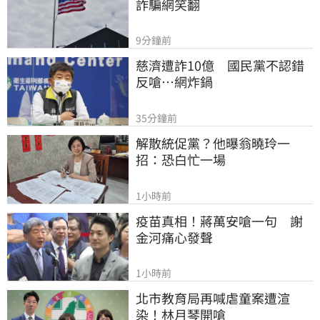
詐騙網笑翻
9分鐘前
慈濟遭詐10億　國民黨不認錯
反嗆⋯網炸鍋
35分鐘前
解散統促黨？他曝翁曉玲一
招：恐白忙一場
1小時前
疫苗真相！蔣萬安嗆一句　謝
金河痛心發聲
1小時前
北市教育局再喊虐童案遭渲
染！林月琴開嗆