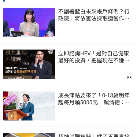
不副署藍白未來帳戶條例？行
政院：將依憲法採取適當作
為 恪守憲政責任
立即諮詢HPV！是對自己健康
最好的投資，把握現在不嫌
晚！
PR
成長津貼要來了！0-18歲明年
起每月領5000元 賴清德：此
時不生更待何時
超神減肥神器！橘子不要直接