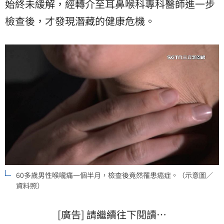
始終未緩解，經轉介至耳鼻喉科專科醫師進一步
檢查後，才發現潛藏的健康危機。
60多歲男性喉嚨痛一個半月，檢查後竟然罹患癌症。（示意圖／
資料照）
[廣告] 請繼續往下閱讀…