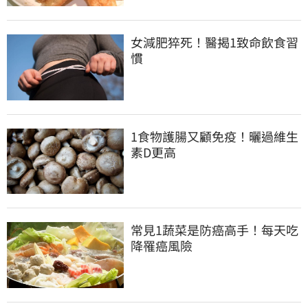
女減肥猝死！醫揭1致命飲食習
慣
1食物護腸又顧免疫！曬過維生
素D更高
常見1蔬菜是防癌高手！每天吃
降罹癌風險