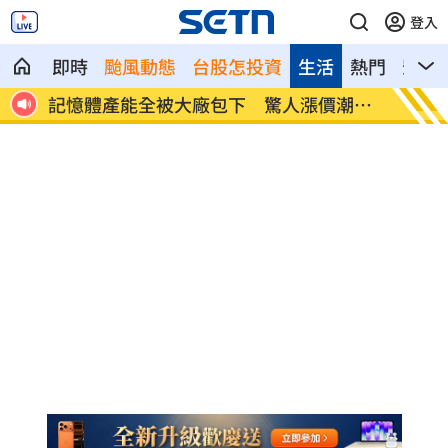
登入
即時
颱風動態
台股怎投資
生活
熱門
影音
記憶體產能全被大廠包下 驚人漲價潮來
北美訂
襲
元