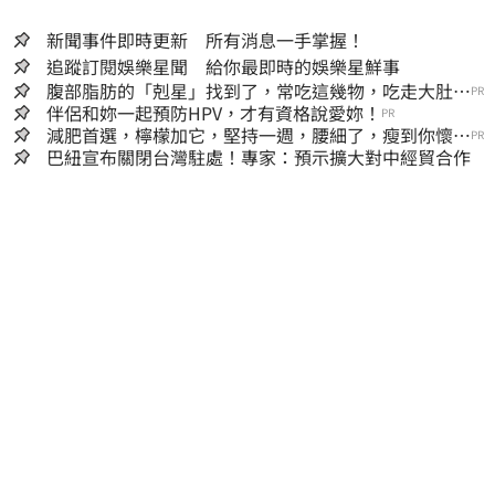
新聞事件即時更新 所有消息一手掌握！
追蹤訂閱娛樂星聞 給你最即時的娛樂星鮮事
腹部脂肪的「剋星」找到了，常吃這幾物，吃走大肚
PR
囊，瘦出小蠻腰
伴侶和妳一起預防HPV，才有資格說愛妳！
PR
減肥首選，檸檬加它，堅持一週，腰細了，瘦到你懷疑
PR
人生
巴紐宣布關閉台灣駐處！專家：預示擴大對中經貿合作