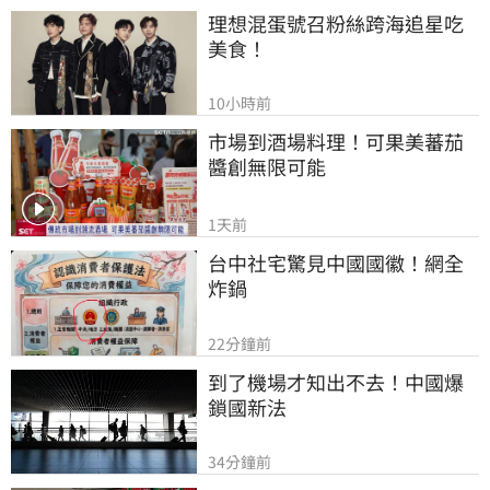
理想混蛋號召粉絲跨海追星吃
美食！
10小時前
市場到酒場料理！可果美蕃茄
醬創無限可能
1天前
台中社宅驚見中國國徽！網全
炸鍋
22分鐘前
到了機場才知出不去！中國爆
鎖國新法
34分鐘前