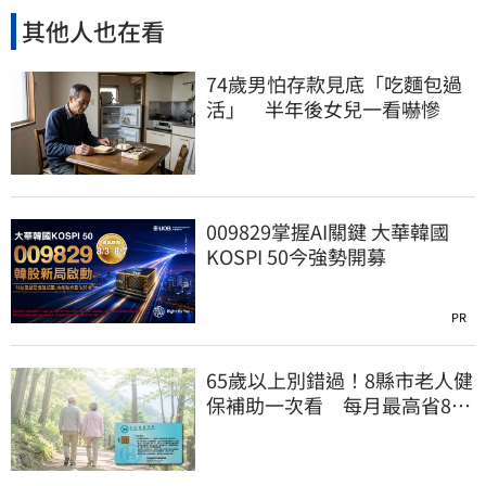
其他人也在看
74歲男怕存款見底「吃麵包過
活」 半年後女兒一看嚇慘
009829掌握AI關鍵 大華韓國
KOSPI 50今強勢開募
PR
65歲以上別錯過！8縣市老人健
保補助一次看 每月最高省826
元