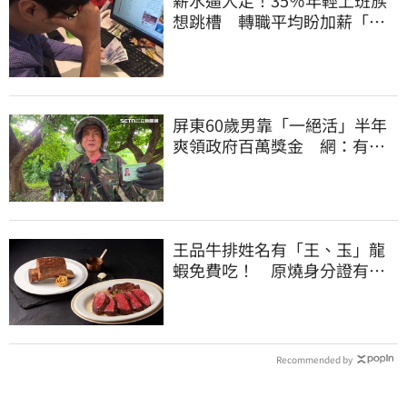
薪水逼人走！35％年輕上班族
想跳槽 轉職平均盼加薪「破
萬元」
屏東60歲男靠「一絕活」半年
爽領政府百萬獎金 網：有人
要組隊賺錢嗎？
王品牛排姓名有「王、玉」龍
蝦免費吃！ 原燒身分證有
「8」招待海鮮
Recommended by