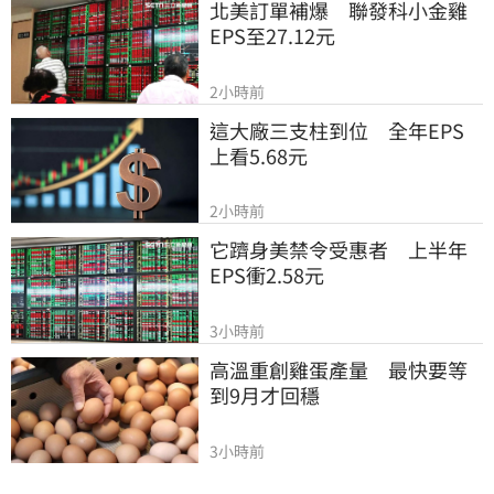
北美訂單補爆　聯發科小金雞
EPS至27.12元
2小時前
這大廠三支柱到位　全年EPS
上看5.68元
2小時前
它躋身美禁令受惠者　上半年
EPS衝2.58元
3小時前
高溫重創雞蛋產量　最快要等
到9月才回穩
3小時前