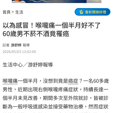
首頁
生活
看新聞換好禮
以為感冒！喉嚨痛一個半月好不了
60歲男不菸不酒竟罹癌
記者
游舒婷
報導
2026/05/03 13:02:00
生活中心／游舒婷報導
喉嚨痛
一個半月，沒想到竟是
癌症
？一名60多歲
男性，近期出現右側喉嚨疼痛症狀，持續長達一
個半月未見改善，期間多次至外院就診，皆被診
斷為一般呼吸道感染並接受藥物治療，然而症狀