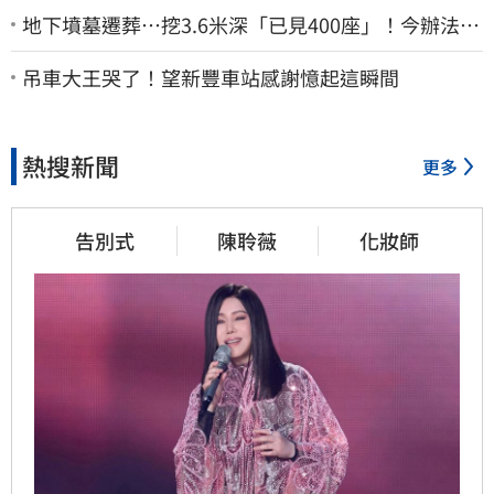
地下墳墓遷葬…挖3.6米深「已見400座」！今辦法會
安撫祖先
吊車大王哭了！望新豐車站感謝憶起這瞬間
熱搜新聞
更多
告別式
陳聆薇
化妝師