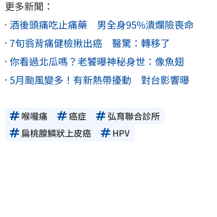
更多新聞：
酒後頭痛吃止痛藥 男全身95%潰爛險喪命
7旬翁背痛健檢揪出癌 醫驚：轉移了
你看過北瓜嗎？老饕曝神秘身世：像魚翅
5月颱風變多！有新熱帶擾動 對台影響曝
喉嚨痛
癌症
弘育聯合診所
扁桃腺鱗狀上皮癌
HPV