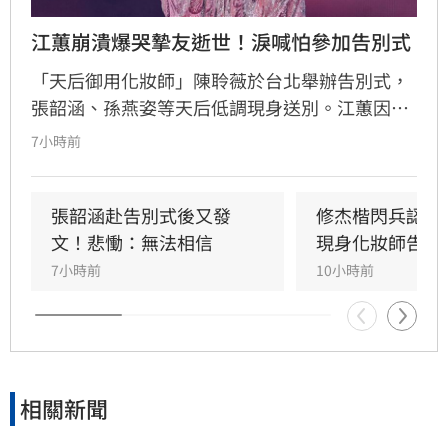
江蕙崩潰爆哭摯友逝世！淚喊怕參加告別式
「天后御用化妝師」陳聆薇於台北舉辦告別式，
張韶涵、孫燕姿等天后低調現身送別。江蕙因人
在國外無法出席，委託經紀人代為致意。江蕙經
7小時前
紀人透露，江蕙得知噩耗後悲痛不已，因無法面
對好友離世而不願到場。回憶過往，陳聆薇生前
抗癌仍敬業工作，令曾有抗癌經驗的江蕙十分心
張韶涵赴告別式後又發
修杰楷閃兵認罪
疼，如今遺憾好友離世。陳聆薇曾與眾多華語樂
文！悲慟：無法相信
現身化妝師告別
壇巨星合作，打造無數經典造型，在演藝圈地位
7小時前
10小時前
崇高且人緣極佳，此次告別式眾星雲集，展現其
在幕後無可取代的重要性，演藝圈好友皆對這位
專業且溫暖的幕後推手表達最深切的懷念與不
捨。
相關新聞