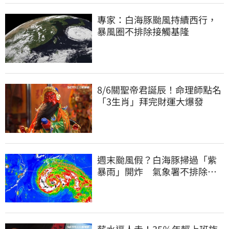
專家：白海豚颱風持續西行，
暴風圈不排除接觸基隆
8/6關聖帝君誕辰！命理師點名
「3生肖」拜完財運大爆發
週末颱風假？白海豚掃過「紫
暴雨」開炸 氣象署不排除發
陸警