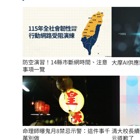
防空演習！14縣市斷網時間、注意
大摩AI供
事項一覽
命理師曝鬼月8禁忌示警：這件事千
清大校長續
萬別做
元道歉了