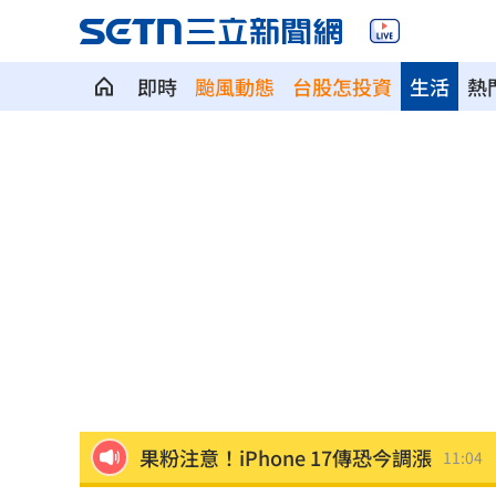
即時
颱風動態
台股怎投資
生活
熱
不二坊蛋黃酥開放預購 她用1招搶1500
習近平極限施壓！國民黨面臨一舉亡黨
26歲女優遭變態偷拍！粉絲攜多台鏡頭
萬元人形機器人來了！神祕大廠今開放
參加疫苗秘密會議還控黑箱？蔣：洗記
果粉注意！iPhone 17傳恐今調漲
11:04