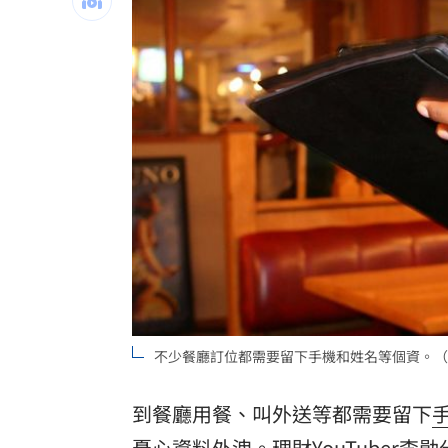
華德動能創新板上市 搶攻海外市場
10:
開第一槍撕曹雨婷！田路路突喊當時太
蔣萬安同意疫苗資料塗黑卻喊黑箱？醫
放手泰山拚再起／分手泰山 王子斷念
台灣彩券開獎直播中
20:31
LIVE三立+24小時直播
15:27
三立iNEWS新聞台線上直播
18:00
AI時代！威力馬導入智慧營運系統提升
不少餐廳訂位都需要留下手機和姓名等個資。（示意
台彩父親節推新刮刮樂千萬頭獎超「爸
到餐廳用餐、叫外送等都需要留下
商場戰國來臨 台中「頂奢大道」逐漸
憂心資料外洩。理財YouTuber
李勛