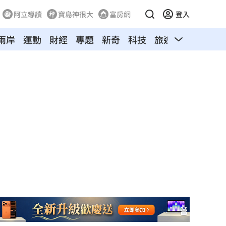
阿立導讀
寶島神很大
富房網
登入
兩岸
運動
財經
專題
新奇
科技
旅遊
汽車
寵物