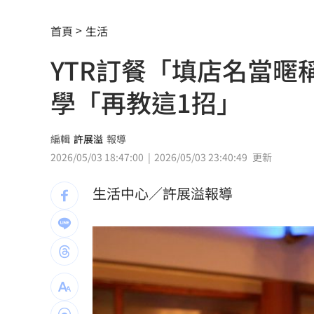
火化、穿刺死40隻倉鼠！高材生爆錄取
首頁
生活
北戴河密令／官員示警中共「四層面」
YTR訂餐「填店名當
桃園冷飲節8/21登場 機捷A1快閃店暖身
學「再教這1招」
北戴河密令／習近平除兩毒瘤條件曝光
網路降速竟喊「斷網」 綠委狠嗆翁曉
編輯
許展溢
報導
2026/05/03 18:47:00
2026/05/03 23:40:49
更新
北市抽驗涼麵！超商1款檢出沙門氏桿菌
生活中心／許展溢報導
農曆7月外宿必知！命理師揭住飯店10禁
母妻賣肉粽變開工程行 公務員貪汙被
俄烏夜間互襲釀7死！俄軍：已攻佔2村
李建成羈押 宏碁入主閃退「不接盤」