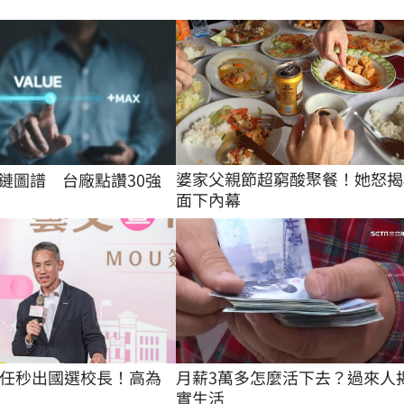
婆家父親節超窮酸聚餐！她怒揭
應鏈圖譜 台廠點讚30強
面下內幕
任秒出國選校長！高為
月薪3萬多怎麼活下去？過來人
實生活