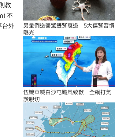
則教
) 不
男暈倒送醫驚雙腎衰退　5大傷腎習慣
平台外
曝光
伍婉華喊白沙屯颱風致歉　全網打氣
讚親切