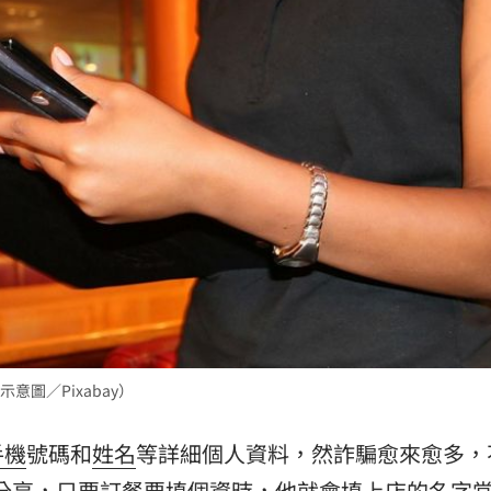
51
衝動
10:49
怒轟
10:49
復仇
10:49
效率
12:00
圖／Pixabay）
」氣
12:00
手機
號碼和
姓名
等詳細個人資料，然詐騙愈來愈多，
成形
12:00
分享，只要
訂餐
要填
個資
時，他就會填上店的名字