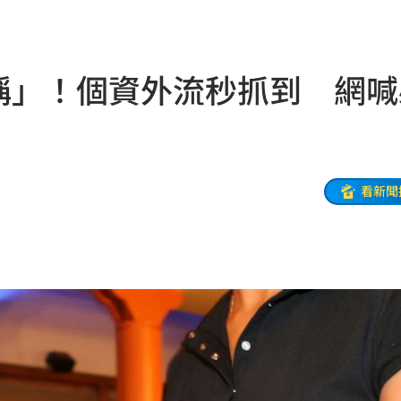
名校
11:01
亂台
11:00
暱稱」！個資外流秒抓到 網喊
11:00
11:00
玲
10:59
看新聞
10:59
忌
10:58
抓包
10:53
莊
10:52
風暴
10:51