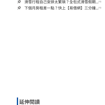
滑雪行程自己安排太繁瑣？全包式滑雪假期...
PR
下個月房租差一點？快上【易借網】三分鐘...
PR
延伸閱讀