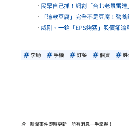
民眾自己抓！網創「台北老鼠雷達
「這款豆腐」完全不是豆腐！營養
威剛、十銓「EPS夠猛」股價卻
李勛
手機
訂餐
個資
姓
新聞事件即時更新 所有消息一手掌握！