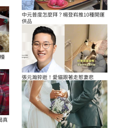
中元普度怎麼拜？楊登嵙推10種開運
供品
檯
張元瀚猝逝！愛貓跟著走惹妻悲
揭真