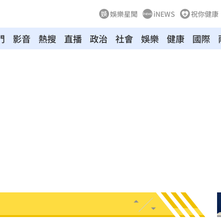
娛樂星聞
iNEWS
祝你健康
門
影音
熱搜
直播
政治
社會
娛樂
健康
國際
顆
11:11
困境
11:08
闖入
11:06
申購
11:05
憶
11:05