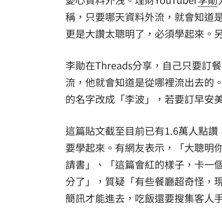
稱，只要哪天資料外流，就會知道
「拍片人的多重宇宙」職涯論壇9/12登
更是大讚太聰明了，必須學起來。另
8國球員齊聚高雄 Formosa 7s掀足球
理想混蛋號召粉絲跨海追星吃美食！
18:
李勛在Threads分享，自己只要
流，他就會知道是從哪裡流出去的。
的名字改成「李波」，若要訂早安
這篇貼文截至目前已有1.6萬人點
要學起來。有網友表示，「大聰明
請書」、「這篇會紅的樣子，卡一
分了」，質疑「有些餐廳超奇怪，
簡訊才能進去，吃飯還要搜集客人