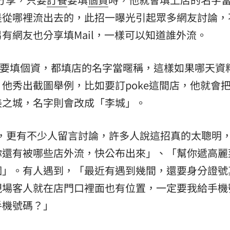
是從哪裡流出去的，此招一曝光引起眾多網友討論，
場！
10:30
有網友也分享填Mail，一樣可以知道誰外流。
熱潮
10:00
15
訂餐要填個資，都填店的名字當暱稱，這樣如果哪天資
他秀出截圖舉例，比如要訂poke這間店，他就會
美之城，名字則會改成「李城」。
讚，更有不少人留言討論，許多人說這招真的太聰明
你還有被哪些店外流，快公布出來」、「幫你遞高麗
個」。有人遇到，「最近有遇到幾間，還要身分證號
現場客人就在店門口裡面也有位置，一定要我給手機
手機號碼？」