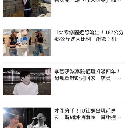
廳打工近況曝
Lisa零修圖近照流出！167公分
45公斤逆天比例 網驚：根本
薄到快消失
李智漢梨泰院罹難將滿四年！
母親買鞋盼兒回家 店員一句
話讓她當場崩潰
才剛分手！IU社群出現前男
友 韓網評價兩極「替她抱不
平」：該避嫌才對