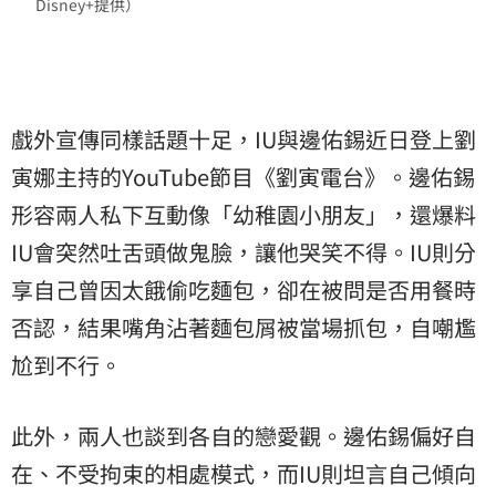
Disney+提供）
戲外宣傳同樣話題十足，IU與邊佑錫近日登上
劉
寅娜
主持的YouTube節目《劉寅電台》。邊佑錫
形容兩人私下互動像「幼稚園小朋友」，還爆料
IU會突然吐舌頭做鬼臉，讓他哭笑不得。IU則分
享自己曾因太餓偷吃麵包，卻在被問是否用餐時
否認，結果嘴角沾著麵包屑被當場抓包，自嘲尷
尬到不行。
此外，兩人也談到各自的戀愛觀。邊佑錫偏好自
在、不受拘束的相處模式，而IU則坦言自己傾向