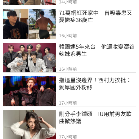
14小時前
71萬網紅死家中　曾吸毒患又
憂鬱症36歲亡
16小時前
韓團連5年來台　他濃妝變澀谷
辣妹系男生
16小時前
指追星沒邊界！西村力挨批：
獨厚國外粉絲
17小時前
剛分手李鍾碩　IU用前男友歌
曲掀熱議
17小時前