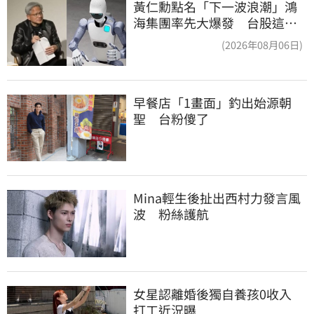
黃仁勳點名「下一波浪潮」鴻
海集團率先大爆發 台股這族
群全面噴出
(2026年08月06日)
早餐店「1畫面」釣出始源朝
聖　台粉傻了
Mina輕生後扯出西村力發言風
波　粉絲護航
女星認離婚後獨自養孩0收入　
打工近況曝