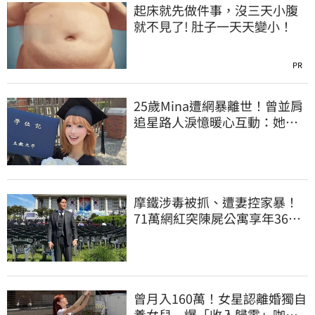
起床就先做件事，沒三天小腹
就不見了! 肚子一天天變小！
PR
25歲Mina遭網暴離世！曾並肩
追星路人淚憶暖心互動：她真
的很善良
摩鐵涉毒被抓、遭妻控家暴！
71萬網紅突陳屍公寓享年36
歲 警方證實了
曾月入160萬！女星認離婚獨自
養女兒 爆「收入歸零」咖啡