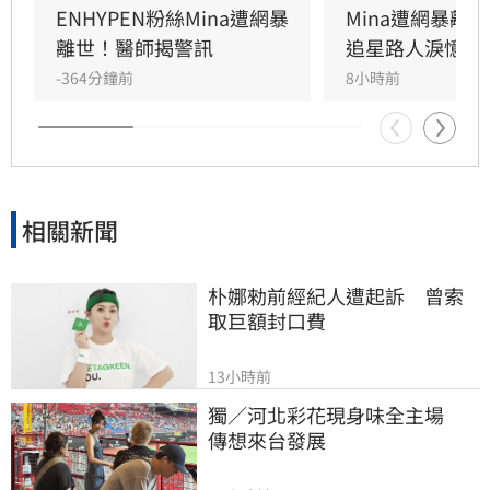
霸凌的可怕在於積少成多的壓力，每個人應守住
ENHYPEN粉絲Mina遭網暴
Mina遭網暴離
不隨意點名、不人格羞辱及多關心他人狀態的三
離世！醫師揭警訊
追星路人淚憶暖
條界線。她提醒網友，批評與霸凌本質不同，切
-364分鐘前
8小時前
勿將群體羞辱包裝為正義，應正視每個人皆有基
本尊嚴。此番言論引起廣大共鳴，呼籲大眾正視
網路言論責任，避免網路自由成為無限傷害他人
的工具，共同營造更友善的網路環境。
相關新聞
朴娜勑前經紀人遭起訴　曾索
取巨額封口費
13小時前
獨／河北彩花現身味全主場　
傳想來台發展