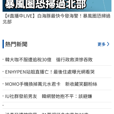
【#直播中LIVE】白海豚最快今發海警！暴風圈恐掃過
北部
熱門新聞
更多
韓大咖不服遭追稅30億 循行政救濟慘吞敗
ENHYPEN站姐直播亡！最後住處曝光網看哭
MOMO手機換掉萬元水君卡 新收藏笑翻粉絲
IU社群發前男友 韓網替她抱不平：該避嫌