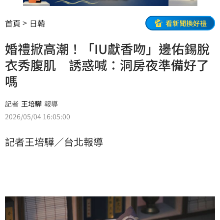
首頁
日韓
看新聞換好禮
婚禮掀高潮！「IU獻香吻」邊佑錫脫
衣秀腹肌 誘惑喊：洞房夜準備好了
嗎
記者
王培驊
報導
2026/05/04 16:05:00
記者王培驊／台北報導