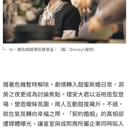
IU、邊佑錫感情迅速增溫。（圖／Disney+提供）
隨著危機暫時解除，劇情轉入甜蜜新婚日常，洞
房之夜更成為討論焦點。理安大君以浴袍造型登
場，營造曖昧氛圍，兩人互動甜度飆升。不過，
就在氣氛轉向幸福之際，「契約婚姻」的真相卻
遭媒體曝光，讓皇室與成熙周所屬企業同時陷入