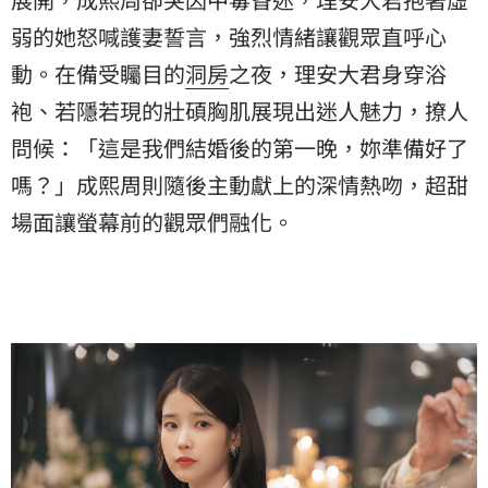
弱的她怒喊護妻誓言，強烈情緒讓觀眾直呼心
動。在備受矚目的
洞房
之夜，理安大君身穿浴
袍、
若隱若現的壯碩胸肌展現出迷人魅力，撩人
問候：「
這是我們結婚後的第一晚，妳準備好了
嗎？」
成熙周則隨後主動獻上的深情熱吻，
超甜
場面讓螢幕前的觀眾們融化。