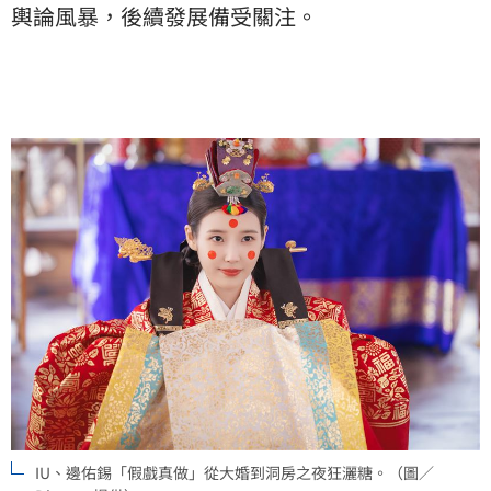
輿論風暴，後續發展備受關注。
IU、邊佑錫「假戲真做」從大婚到洞房之夜狂灑糖。（圖／