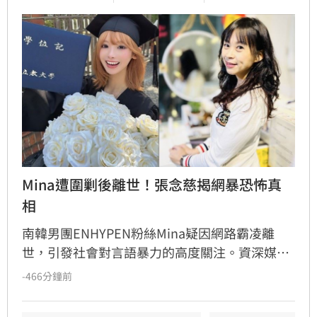
Mina遭圍剿後離世！張念慈揭網暴恐怖真
相
南韓男團ENHYPEN粉絲Mina疑因網路霸凌離
世，引發社會對言語暴力的高度關注。資深媒體
人張念慈發文痛心呼籲「網路上請保持善良」，
-466分鐘前
她強調，無論當事人行為是否有爭議，皆不代表
大眾擁有羞辱或霸凌的權利。張念慈指出，網路