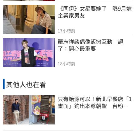
《同伊》女星要嫁了　曝9月嫁
企業家男友
17小時前
羅志祥談偶像飯撒互動　認
了：開心最重要
18小時前
其他人也在看
只有始源可以！新北早餐店「1
畫面」釣出本尊朝聖 台粉嚇
傻了