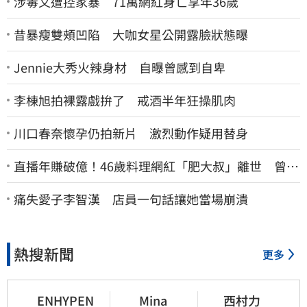
涉毒又遭控家暴 71萬網紅身亡享年36歲
昔暴瘦雙頰凹陷 大咖女星公開露臉狀態曝
Jennie大秀火辣身材 自曝曾感到自卑
李棟旭拍裸露戲拚了 戒酒半年狂操肌肉
川口春奈懷孕仍拍新片 激烈動作疑用替身
直播年賺破億！46歲料理網紅「肥大叔」離世 曾連
播17小時辛酸面曝
痛失愛子李智漢 店員一句話讓她當場崩潰
熱搜新聞
更多
ENHYPEN
Mina
西村力