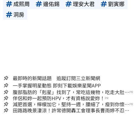
成熙周
邊佑錫
理安大君
劉寅娜
洞房
最即時的新聞話題 追蹤訂閱三立新聞網
一手掌握明星動態 即刻下載娛樂星聞APP
腹部脂肪的「剋星」找到了，常吃這幾物，吃走大肚
PR
囊，瘦出小蠻腰
伴侶和妳一起預防HPV，才有資格說愛妳！
PR
減肥首選，檸檬加它，堅持一週，腰細了，瘦到你懷疑
PR
人生
田路路晚景淒涼！許常德開轟工會理事長曹雨婷不忍
了：別只包紅包慰問