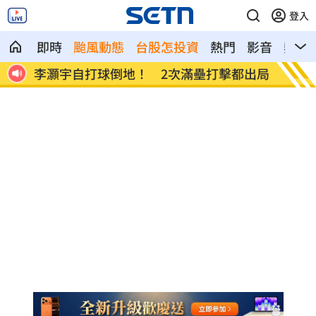
登入
即時
颱風動態
台股怎投資
熱門
影音
熱搜
燈漲
李灝宇自打球倒地！ 2次滿壘打擊都出局
慈濟被
歉