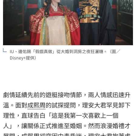
IU、邊佑錫「假戲真做」從大婚到洞房之夜狂灑糖。（圖／
Disney+提供）
劇情延續先前的遊艇接吻情節，兩人情感迅速升
溫。面對
成熙周
的試探提問，理安大君罕見卸下
理性，直球告白「這是我第一次喜歡上一個
人」，讓關係正式推進至婚姻。然而浪漫婚禮才
展開，成熙周卻突因中毒昏迷，理安大君抱著虛