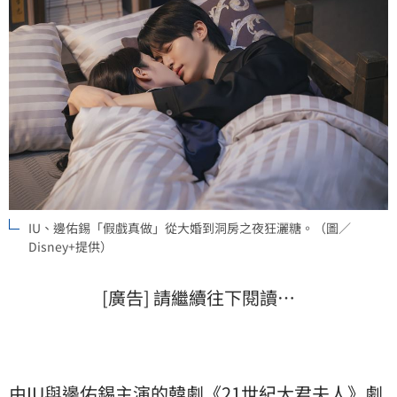
IU、邊佑錫「假戲真做」從大婚到洞房之夜狂灑糖。（圖／
Disney+提供）
[廣告] 請繼續往下閱讀…
由IU與
邊佑錫
主演的韓劇《21世紀大君夫人》劇