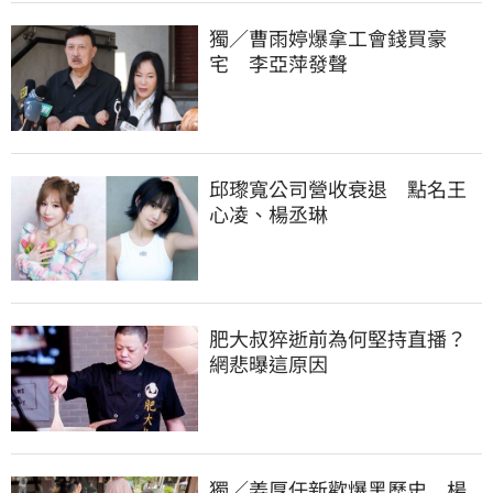
獨／曹雨婷爆拿工會錢買豪
宅　李亞萍發聲
邱瓈寬公司營收衰退　點名王
心凌、楊丞琳
肥大叔猝逝前為何堅持直播？
網悲曝這原因
獨／姜厚任新歡爆黑歷史　楊