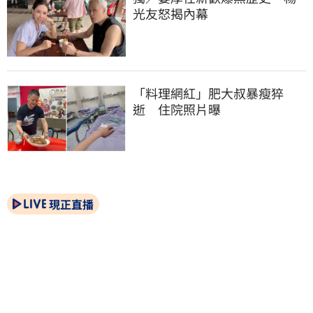
光友怒揭內幕
「料理網紅」肥大叔暴瘦猝
逝　住院照片曝
現正直播