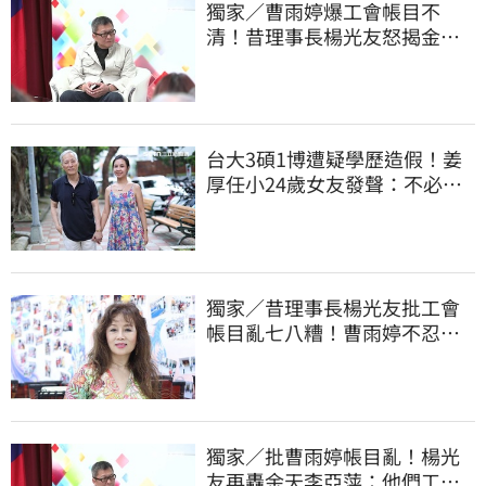
獨家／曹雨婷爆工會帳目不
清！昔理事長楊光友怒揭金流
內幕：亂七八糟
台大3碩1博遭疑學歷造假！姜
厚任小24歲女友發聲：不必證
明自己是對的
獨家／昔理事長楊光友批工會
帳目亂七八糟！曹雨婷不忍
了 9字洩心聲
獨家／批曹雨婷帳目亂！楊光
友再轟余天李亞萍：他們工會