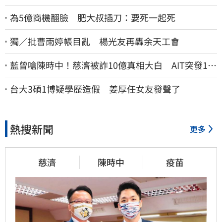
為5億商機翻臉 肥大叔插刀：要死一起死
獨／批曹雨婷帳目亂 楊光友再轟余天工會
藍曾嗆陳時中！慈濟被詐10億真相大白 AIT突發1文
酸爆…他笑：真的很會
台大3碩1博疑學歷造假 姜厚任女友發聲了
熱搜新聞
更多
慈濟
陳時中
疫苗