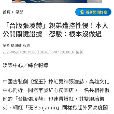
首頁
星聞
看新聞換好禮
「台版張凌赫」親弟遭控性侵！本人
公開關鍵證據 怒駁：根本沒做過
記者
徐珮華
報導
2026/05/07 20:39:00
2026/05/07 20:39:16
更新
娛樂中心／綜合報導
中國
古裝劇《逐玉》捧紅
男神
張凌赫
，
高雄
文化
中心附近一間老字號紅心粉圓店，一名長相神似
他的「台版張凌赫」也連帶爆紅，其
雙胞胎
弟
弟、網紅「班 Benjamin」同樣掀起外界高度關