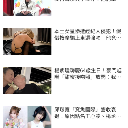
跟演藝圈沒關
本土女星慘遭經紀人侵犯！假
借按摩騙上車還強吻 他竟反
嗆：又沒伸舌頭
楊紫瓊嗨慶64歲生日！豪門尪
曬「甜蜜接吻照」放閃：我親
愛的老婆
邱瓈寬「寬魚國際」營收衰
退！原因點名王心凌、楊丞琳
網笑翻：太誠實