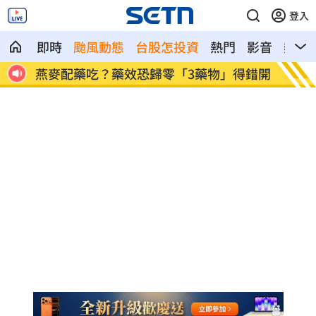
登入
即時
颱風動態
台股怎投資
熱門
影音
熱搜
電力設
燕麥配藥吃？藥效恐歸零「3藥物」得錯開
許富凱