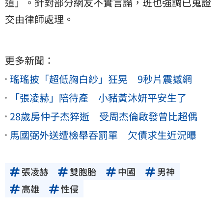
道」。針對部分網友不實言論，班也強調已蒐證
交由律師處理。
更多新聞：
瑤瑤披「超低胸白紗」狂晃 9秒片震撼網
「張凌赫」陪待產 小豬黃沐妍平安生了
28歲房仲子杰猝逝 受周杰倫啟發曾比超偶
馬國弼外送遭檢舉吞罰單 欠債求生近況曝
張凌赫
雙胞胎
中國
男神
高雄
性侵