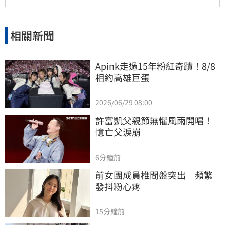
相關新聞
Apink走過15年粉紅奇蹟！8/8
相約高雄巨蛋
2026/06/29 08:00
許富凱父親節無懼風雨開唱！
憶亡父淚崩
6分鐘前
前女團成員椎間盤突出　頻繁
發抖粉心疼
15分鐘前