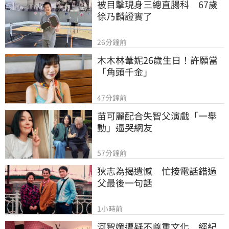
被目擊現身三總直腸科　67歲
徐乃麟證實了
26分鐘前
木木林葦妮26歲生日！許願當
「角頭千金」
47分鐘前
苗可麗配合失智父演戲「一舉
動」逼哭網友
57分鐘前
狄志為揭遺憾　忙接電話錯過
父最後一句話
1小時前
河智媛遭疑不尊重文化　經紀