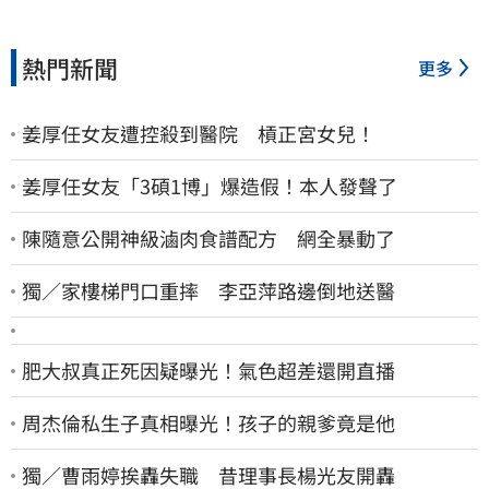
熱門新聞
更多
姜厚任女友遭控殺到醫院 槓正宮女兒！
姜厚任女友「3碩1博」爆造假！本人發聲了
陳隨意公開神級滷肉食譜配方 網全暴動了
獨／家樓梯門口重摔 李亞萍路邊倒地送醫
肥大叔真正死因疑曝光！氣色超差還開直播
周杰倫私生子真相曝光！孩子的親爹竟是他
獨／曹雨婷挨轟失職 昔理事長楊光友開轟