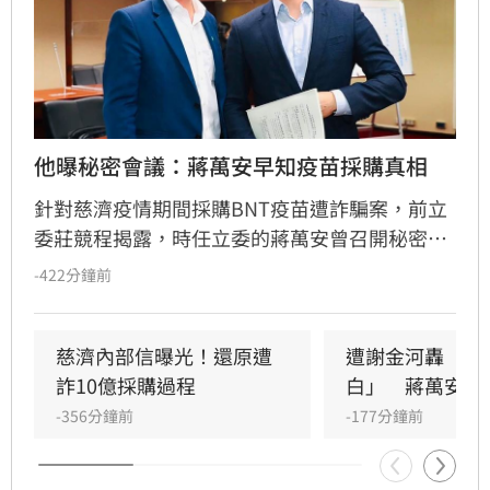
他曝秘密會議：蔣萬安早知疫苗採購真相
針對慈濟疫情期間採購BNT疫苗遭詐騙案，前立
委莊競程揭露，時任立委的蔣萬安曾召開秘密會
議，陳時中於會中詳述疫苗採購困境與國際壓
-422分鐘前
力，「在會議中，他們提不出任何足以推翻事實
的質疑」，卻在走出會議室後，刻意忽略在秘密
會議中早已知道的真相，散播政府擋疫苗的謠
慈濟內部信曝光！還原遭
遭謝金河轟「顛
言，把全民防疫變成政治攻防的工具。
詐10億採購過程
白」　蔣萬安回
-356分鐘前
-177分鐘前