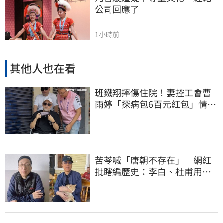
公司回應了
1小時前
其他人也在看
班鐵翔摔傷住院！妻控工會曹
雨婷「探病包6百元紅包」情
勒：忍無可忍
苦苓喊「唐朝不存在」 網紅
批瞎編歷史：李白、杜甫用鮮
卑文寫詩？