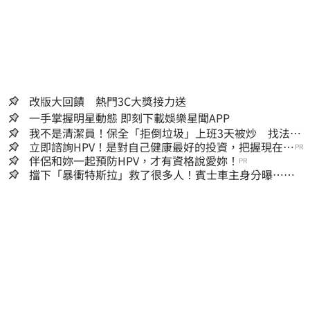
改版大回饋 熱門3C大獎接力送
一手掌握明星動態 即刻下載娛樂星聞APP
我不是清潔員！保全「拒倒垃圾」上班3天被炒 找法院
討公道結果出爐
立即諮詢HPV！是對自己健康最好的投資，把握現在不
PR
嫌晚！
伴侶和妳一起預防HPV，才有資格說愛妳！
PR
擋下「暴衝特斯拉」救了很多人！賓士車主身分曝…他
社群擁1.4萬追蹤