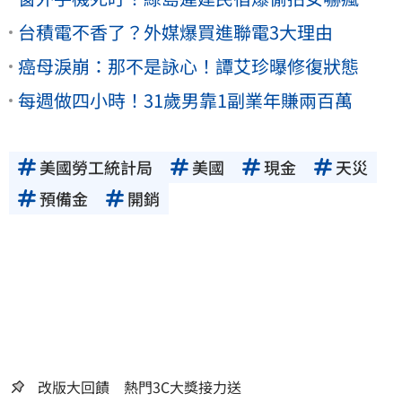
台積電不香了？外媒爆買進聯電3大理由
癌母淚崩：那不是詠心！譚艾珍曝修復狀態
每週做四小時！31歲男靠1副業年賺兩百萬
美國勞工統計局
美國
現金
天災
預備金
開銷
改版大回饋 熱門3C大獎接力送