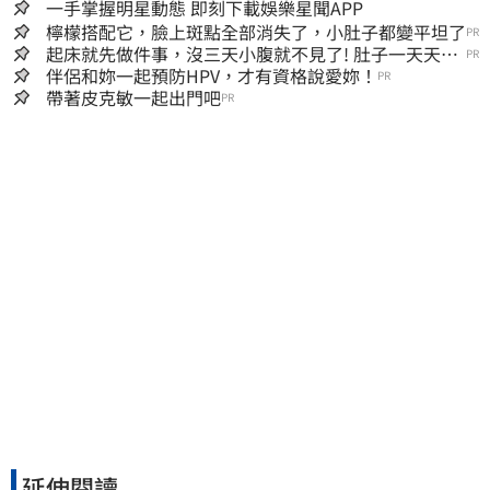
一手掌握明星動態 即刻下載娛樂星聞APP
檸檬搭配它，臉上斑點全部消失了，小肚子都變平坦了
PR
起床就先做件事，沒三天小腹就不見了! 肚子一天天變
PR
小！
伴侶和妳一起預防HPV，才有資格說愛妳！
PR
帶著皮克敏一起出門吧
PR
延伸閱讀