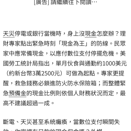
[廣告] 請繼續往下閱讀…
天災
停電或銀行當機時，身上沒
現金
怎麼辦？理
財專家點出緊急時刻「現金為王」的防線。民眾
家中應常備現金，以應付數位支付停擺危機。
美
國
勞工統計局指出，單月伙食與通勤約1000美元
（約新台幣3萬2500元）可做為起點。專家更提
醒，救急錢務必鎖進防火防水保險箱；而整體緊
急
預備金
的現金比例則依個人財務狀況而定，最
高不建議超過一成。
斷電、天災甚至系統癱瘓，當數位支付瞬間失