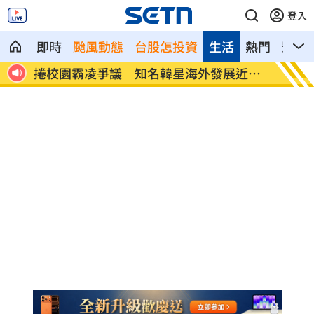
登入
即時
颱風動態
台股怎投資
生活
熱門
影音
幸離
捲校園霸凌爭議 知名韓星海外發展近況
鄭麗文
曝
家」