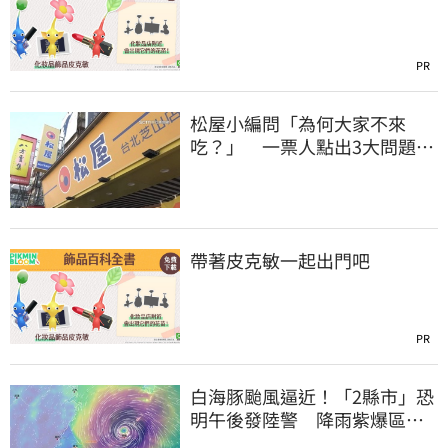
PR
松屋小編問「為何大家不來
吃？」 一票人點出3大問題：
滿手好牌打到爛
帶著皮克敏一起出門吧
PR
白海豚颱風逼近！「2縣市」恐
明午後發陸警 降雨紫爆區域
曝光