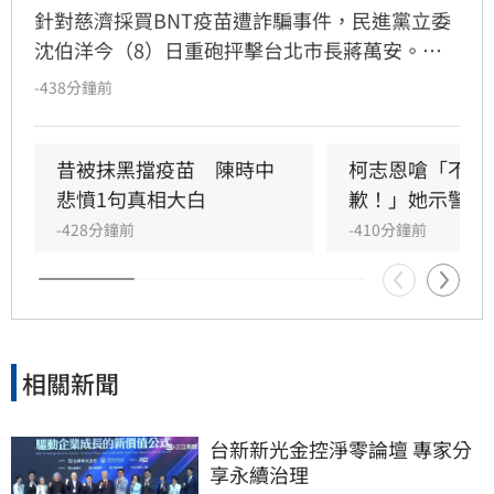
針對慈濟採買BNT疫苗遭詐騙事件，民進黨立委
沈伯洋今（8）日重砲抨擊台北市長蔣萬安。沈
伯洋指出，蔣萬安過去曾任衛環委員會召委並召
-438分鐘前
開疫苗秘密會議，明知當時全球疫苗採購困難卻
選擇將致力保護慈濟與民眾的陳時中抹黑為「擋
疫苗」。沈伯洋直言，蔣萬安身為當時的召委，
昔被抹黑擋疫苗　陳時中
柯志恩嗆「不跟
應針對刻意扭曲事實並抹黑防疫團隊的行為出面
悲憤1句真相大白
歉！」她示警1
說明，而非以各種藉口閃避。
-428分鐘前
-410分鐘前
相關新聞
台新新光金控淨零論壇 專家分
享永續治理