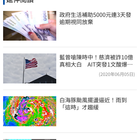
政府生活補助5000元連3天發 
逾期視同放棄
藍曾嗆陳時中！慈濟被詐10億
真相大白 AIT突發1文酸爆…
他笑：真的很會
(2020年06月05日)
白海豚颱風擺盪逼近！雨到
「這時」才趨緩