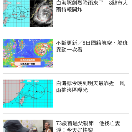
白海豚劇烈降雨來了　8縣市大
雨特報開炸
不斷更新／8日國籍航空、船班
異動一次看
白海豚今晚到明天最靠近　風
雨搖滾區曝光
73歲首過父親節　他找亡妻
淚：今天好快樂