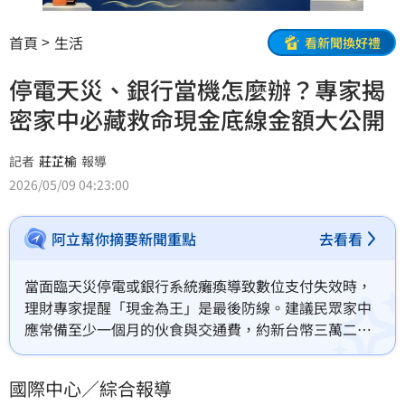
首頁
生活
看新聞換好禮
停電天災、銀行當機怎麼辦？專家揭
密家中必藏救命現金底線金額大公開
記者
莊芷榆
報導
2026/05/09 04:23:00
阿立幫你摘要新聞重點
去看看
當面臨天災停電或銀行系統癱瘓導致數位支付失效時，
理財專家提醒「現金為王」是最後防線。建議民眾家中
應常備至少一個月的伙食與交通費，約新台幣三萬二千
元。專家指出，整體緊急預備金應維持三至六個月開
銷，但家中實體現金比例建議低於一成，並鎖在防火防
國際中心／綜合報導
水保險箱內以防萬一。其餘大筆資金仍應存入受保障的