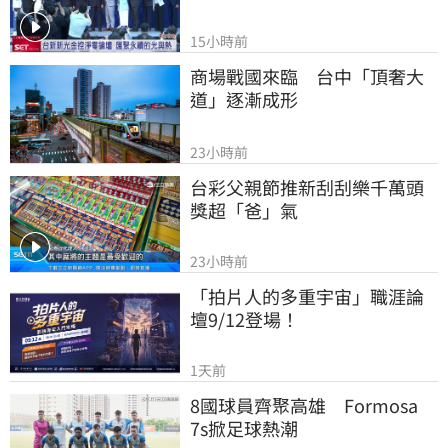
15小時前
商場戰國來臨　台中「頂奢大
道」逐漸成形
23小時前
台彩父親節推新刮刮樂千萬頭
獎超「爸」氣
23小時前
「拍片人的多重宇宙」職涯論
壇9/12登場！
1天前
8國球員齊聚高雄　Formosa 
7s掀足球熱潮