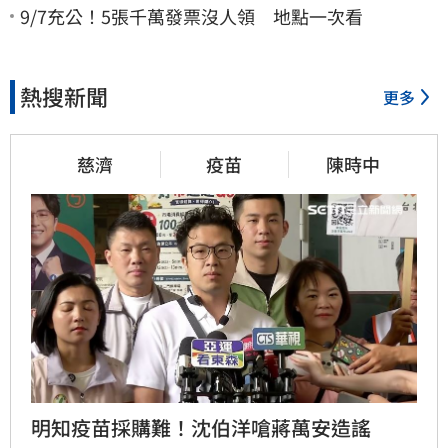
9/7充公！5張千萬發票沒人領 地點一次看
熱搜新聞
更多
慈濟
疫苗
陳時中
明知疫苗採購難！沈伯洋嗆蔣萬安造謠