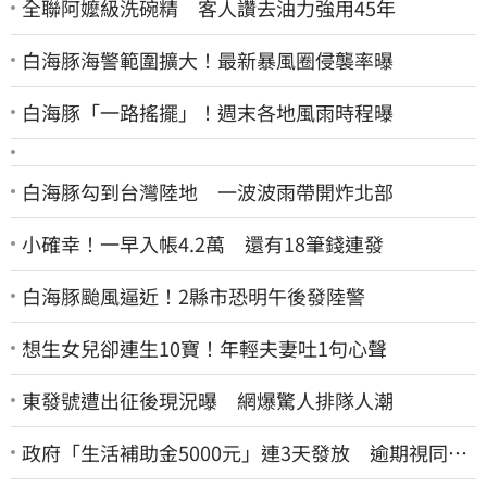
全聯阿嬤級洗碗精 客人讚去油力強用45年
白海豚海警範圍擴大！最新暴風圈侵襲率曝
白海豚「一路搖擺」！週末各地風雨時程曝
白海豚勾到台灣陸地 一波波雨帶開炸北部
小確幸！一早入帳4.2萬 還有18筆錢連發
白海豚颱風逼近！2縣市恐明午後發陸警
想生女兒卻連生10寶！年輕夫妻吐1句心聲
東發號遭出征後現況曝 網爆驚人排隊人潮
政府「生活補助金5000元」連3天發放 逾期視同放
棄