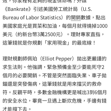
效，你家裡有足夠的現金保命嗎？外媒
《Bankrate》引述美國勞工統計局（U.S.
Bureau of Labor Statistics）的
開銷
數據，點出
美國家庭光是買菜和加油，每個月就得燒掉1000
美元（約新台幣3萬2500元）。理財專家直指，
這筆錢就是你規劃「家用現金」的最底線！
理財規劃師佩珀（Elliot Pepper）拋出更嚴謹的
求生法則。他強調，緊急預備金至少要能死守2
個月的必要開銷。不管是突然面臨失業、車子拋
錨還是突發傷病，這筆錢就是用來擋災的救命
符。反觀平時，多數金融機構更是喊出3到6個月
的安全水位，畢竟一旦遇上斷炊危機，手邊有錢
才能撐下去。