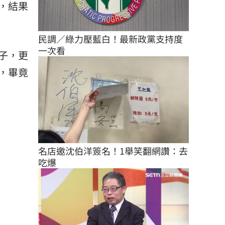
，結果
民調／綠力壓藍白！最新政黨支持度
一次看
子，更
，畢竟
名店邀沈伯洋簽名！1舉笑翻網讚：去
吃爆