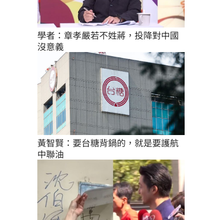
學者：章孝嚴若不姓蔣，投降對中國
沒意義
黃智賢：要台糖背鍋的，就是要護航
中聯油