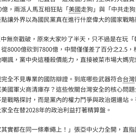
00億，兩派人馬互相狂貼「
美國
走狗」與「中共走狗
差點讓外界以為國民黨真在進行什麼偉大的國家戰略
張亞中無奈戳破，原來大家吵了半天，只不過是在玩「
8000億砍到7800億，中間僅僅差了百分之2.5，
他嘲諷，黨中央這種殺價能力，直接被菜市場大媽完
戰完全不見專業的國防辯證。到底哪些武器符合
台灣
幫美國軍火商清庫存？這些攸關台灣安全的核心問題
不是戰略探討，而是黨內的權力鬥爭與政治選邊站。
家全在替2028年的政治利益打著精算盤。
家其實都在同一條牽繩上！」張亞中火力全開，直指