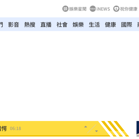
娛樂星聞
iNEWS
祝你健康
門
影音
熱搜
直播
社會
娛樂
生活
健康
國際
逾7兆
06:41
掀翻
06:35
掃
06:30
傳
06:30
航
06:19
錯愕
06:18