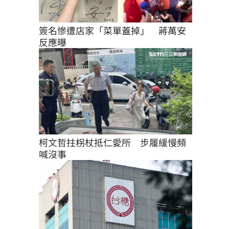
簽名慘遭店家「菜單蓋掉」　蔣萬安
反應曝
柯文哲拄柺杖抵仁愛所　步履緩慢頻
喊沒事