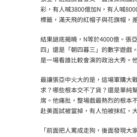
彩，有人喊3800億加N，有人喊80
標籤，滿天飛的紅帽子與花旗帽，
結果謎底揭曉，N等於4000億。
四」還是「朝四暮三」的數字遊戲。從
是一場看誰比較會演的政治大秀。
最讓張亞中火大的是，這場軍購大
求？哪些根本交不了貨？還是單純
席。他痛批，整場戲最熱烈的根本
赴美面試被當掉，有人怕被抹紅，大
「前面把人罵成走狗，後面發現大