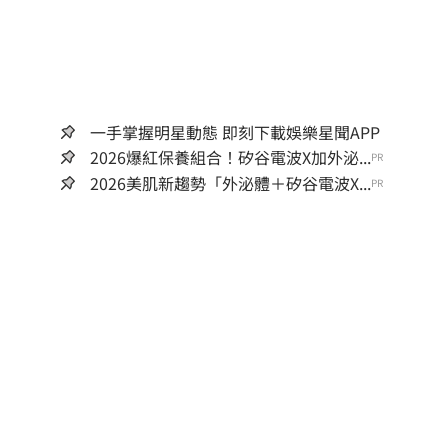
一手掌握明星動態 即刻下載娛樂星聞APP
2026爆紅保養組合！矽谷電波X加外泌...
PR
2026美肌新趨勢「外泌體＋矽谷電波X...
PR