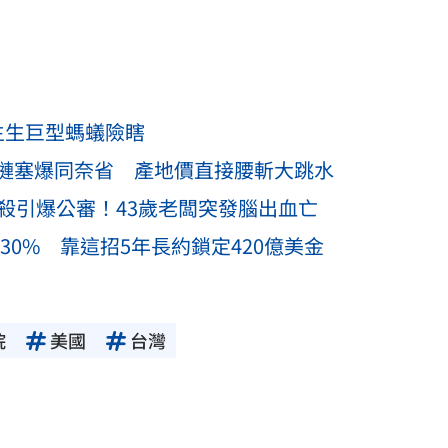
生生巨型螞蟻險瞎
槤塞爆同奈省 產地價直接腰斬大跳水
殺引爆公審！43歲老闆突發腦出血亡
430% 靠這招5年長約鎖定420億美金
院
美國
台灣