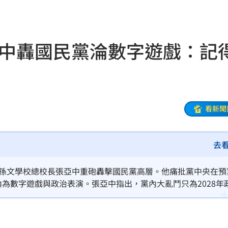
炸藥
06:12
讚爆
06:06
亞中轟國民黨淪數字遊戲：記
輸他
06:04
」
06:00
看新聞
光
05:57
去
67%
05:53
風港
05:45
發孫文學校總校長張亞中重砲轟擊國民黨高層。他痛批黨中央在預
淪為數字遊戲與政治表演。張亞中指出，黨內大亂鬥只為2028年
中國
05:44
鈣質，以免未來跪太久撐不住。此番言論揭露藍營內部路線之爭
壇關注焦點。
美國
05:40