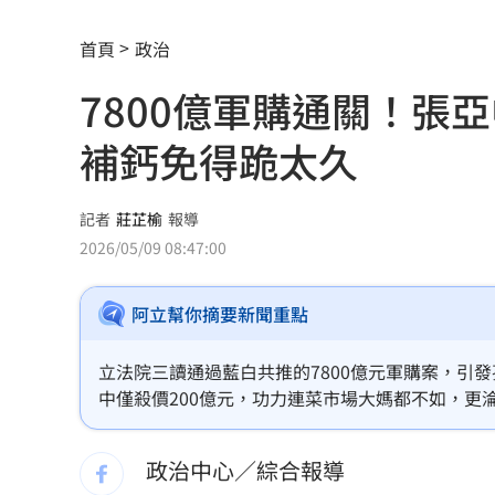
SpaceX火箭撞月球！7倍音速威力同3噸
首頁
政治
東發號塗掉簽名 沈伯洋16字箴言萬人
7800億軍購通關！張
大谷炸同鄉 道奇生涯29支首打席轟只
補鈣免得跪太久
台韓股市極端大PK！台股強原因「曝光
2026最佳移居國曝！台灣名次好強
05:58
記者
莊芷榆
報導
2026/05/09 08:47:00
4年前燒過！汽車材料廠又大火…千坪燒
阿立幫你摘要新聞重點
白海豚暴風侵襲率6縣市破5成！1縣市飆
7月績效出爐僅10檔賺錢 這幾檔成避
立法院三讀通過藍白共推的7800億元軍購案，引
中僅殺價200億元，功力連菜市場大媽都不如，更
白海豚最新各國路徑曝 從這登陸直衝
利益，完全缺乏專業國防辯論，更酸高層應多補充
發各界對國防預算與黨魂的熱烈討論，成為當前政
政治中心／綜合報導
伊朗稱同意荷莫茲通行 重開與否取決