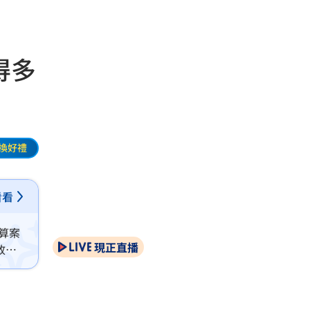
得多
換好禮
看看
算案
現正直播
政治
，引