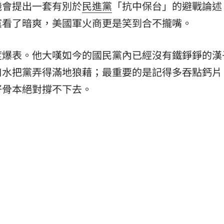
機會提出一套有別於
民進黨
「抗中保台」的避戰論述
黨看了暗爽，美國軍火商更是笑到合不攏嘴。
度爆表。他大嘆如今的國民黨內已經沒有鐵錚錚的漢
口水把黨弄得滿地狼藉；最重要的是記得多吞點鈣片
好骨本絕對撐不下去。