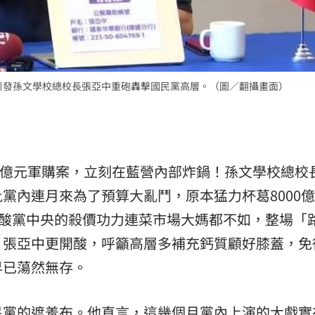
:00
11:00
，引發孫文學校總校長張亞中重砲轟擊國民黨高層。（圖／翻攝畫面）
00億元軍購案，立刻在藍營內部炸鍋！孫文學校總校
黨內連月來為了預算大亂鬥，原本猛力杯葛8000
狂酸黨中央的殺價功力連菜市場大媽都不如，整場「
。張亞中更開酸，呼籲高層多補充鈣質顧好膝蓋，免
早已蕩然無存。
民黨的遮羞布。他直言，這幾個月黨內上演的大戲實