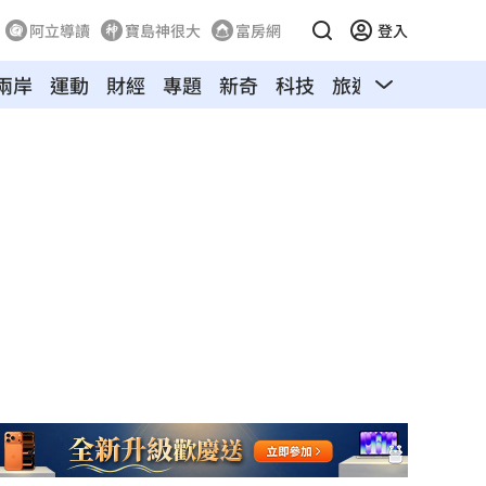
阿立導讀
寶島神很大
富房網
登入
兩岸
運動
財經
專題
新奇
科技
旅遊
汽車
寵物