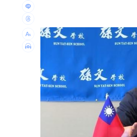
川普關稅已退還1000億美元 占已收稅6
美伊停火露曙光！道瓊漲263點收盤創新
外資砍這檔3.8萬張 它讓99萬人鬆一口
白海豚「如低配版巴威」：中部以北有
台灣彩券開獎直播中
20:31
LIVE三立+24小時直播
15:27
三立iNEWS新聞台線上直播
18:00
市場到酒場料理！可果美蕃茄醬創無限
父親節送會拉筋的按摩椅 爸爸「筋歡喜
油品食安事件引關注 挑選保健食品要注