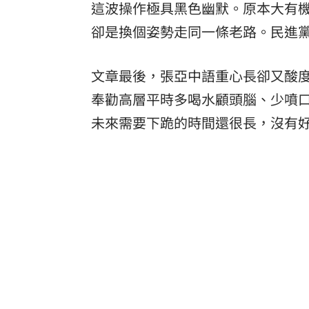
這波操作極具黑色幽默。原本大有
卻是換個姿勢走同一條老路。民進
文章最後，張亞中語重心長卻又酸
奉勸高層平時多喝水顧頭腦、少噴
未來需要下跪的時間還很長，沒有