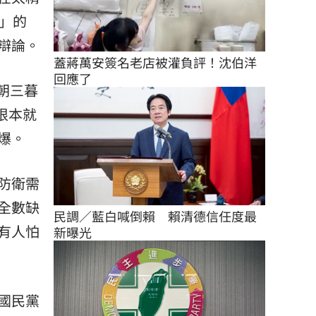
」的
辯論。
蓋蔣萬安簽名老店被灌負評！沈伯洋
回應了
朝三暮
根本就
爆。
防衛需
全數缺
民調／藍白喊倒賴　賴清德信任度最
有人怕
新曝光
國民黨