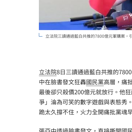
罕病博士彭士齊 輪椅上的生命覺醒！
11
酷澎「爸氣父親節」國際官方品牌齊聚
立法院三讀通過藍白共推的7800億元軍購案
立法院
8日三讀通過藍白共推的78
中
在臉書發文狂轟
國民黨
高層，痛批
最後卻只殺價200億元就放行。他
爭」淪為可笑的數字遊戲與表態秀
跪太久撐不住，火力全開痛批黨魂
張亞中透過臉書發文，直接撕開國