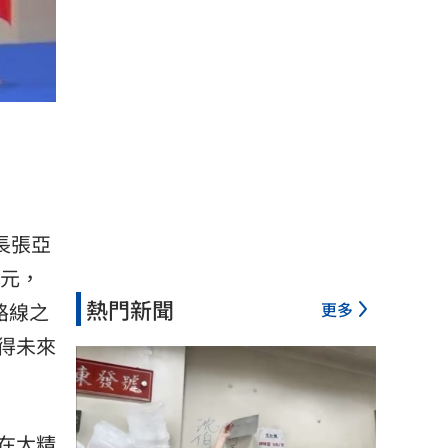
長
張亞
億元，
熱門新聞
更多
路線之
得未來
在太精