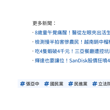
更多新聞：
8歲童午覺痛醒！醫從左眼夾出活
檢測慢半拍害慘農民！越南銷中榴
吃4隻蝦破4千元！三亞餐廳遭控坑
輝達也要讓位！SanDisk股價狂噴
張亞中
國民黨
民進黨
立法