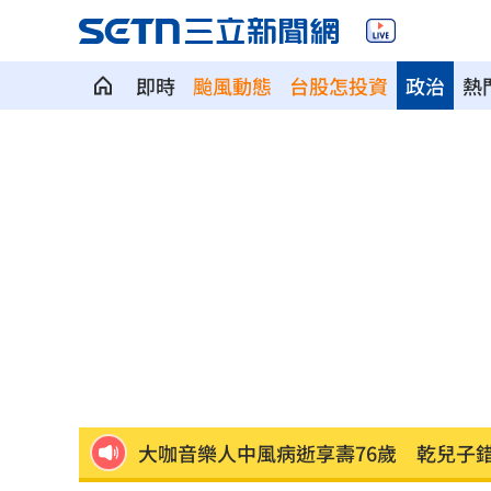
即時
颱風動態
台股怎投資
政治
熱
SpaceX財報發布 股價暴跌13.6%蒸發
賴清德0看稿嗆爆盧秀燕！他：8年總帳
大谷雙響砲白費 道奇連2系列賽慘遭橫
傘兵600米墜地摔死…官方噤聲、畫面瘋
盤前／台指夜盤跌259點 台股拚反彈續
大咖音樂人中風病逝享壽76歲 乾兒子