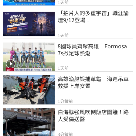
1天前
「拍片人的多重宇宙」職涯論
壇9/12登場！
1天前
8國球員齊聚高雄　Formosa 
7s掀足球熱潮
1天前
高雄漁船誤捕革龜　海巡吊車
救援上岸安置
1分鐘前
白海豚強風吹倒飯店圍籬！路
人受傷送醫
3分鐘前