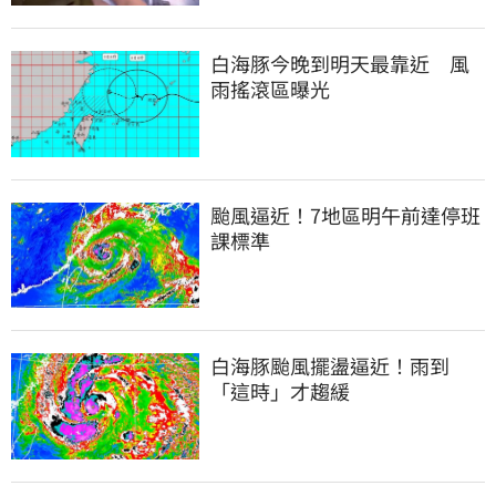
白海豚今晚到明天最靠近　風
雨搖滾區曝光
颱風逼近！7地區明午前達停班
課標準
白海豚颱風擺盪逼近！雨到
「這時」才趨緩