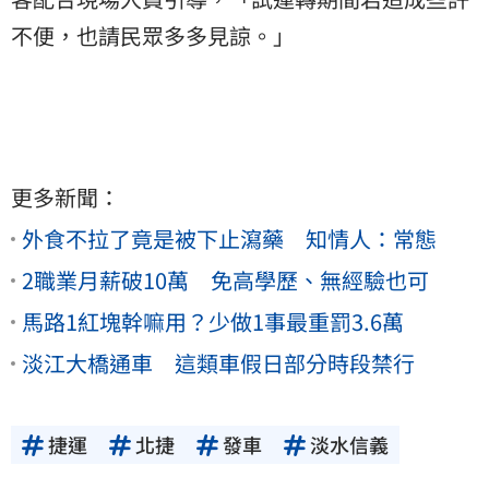
不便，也請民眾多多見諒。」
更多新聞：
外食不拉了竟是被下止瀉藥 知情人：常態
2職業月薪破10萬 免高學歷、無經驗也可
馬路1紅塊幹嘛用？少做1事最重罰3.6萬
淡江大橋通車 這類車假日部分時段禁行
捷運
北捷
發車
淡水信義