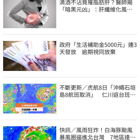
滴酒不沾竟罹脂肪肝？醫師揭
「暗黑元凶」：肝纖維化風險
暴增3.77倍！
政府「生活補助金5000元」連3
天發放 逾期視同放棄
不斷更新／虎航8日「沖繩石垣
島8航班取消」 仁川返台班機
提前1天起飛
快訊／風雨狂炸！白海豚颱風
暴風圈逼進北台灣 7地區達停