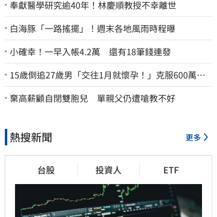
奉獻醫學研究逾40年！林慶順教授不幸離世
白海豚「一路搖擺」！週末各地風雨時程曝
小確幸！一早入帳4.2萬 還有18筆錢連發
15歲倒追27歲男「交往1月就懷孕！」克服600萬債
務 36歲美魔女當阿嬤了
棄高薪顧自閉雙胞兒 單親父仍遭嗆教不好
熱搜新聞
更多
台股
投資人
ETF