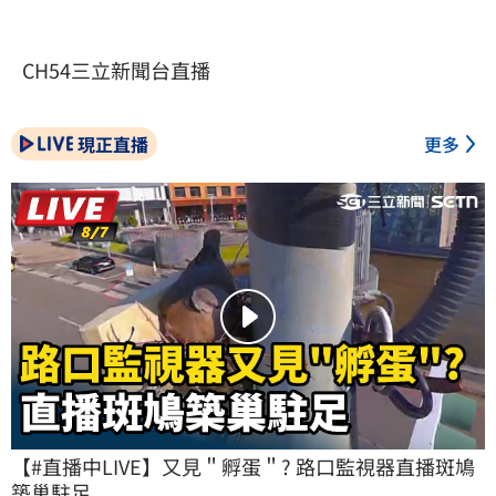
CH54三立新聞台直播
現正直播
更多
【#直播中LIVE】又見＂孵蛋＂? 路口監視器直播斑鳩
築巢駐足