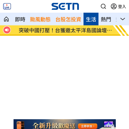
登入
即時
颱風動態
台股怎投資
生活
熱門
影音
批人
突破中國打壓！台獲邀太平洋島國論壇峰
地震衝
會
億