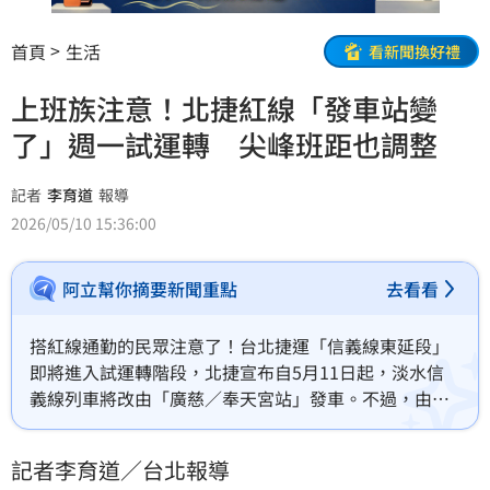
首頁
生活
看新聞換好禮
上班族注意！北捷紅線「發車站變
了」週一試運轉 尖峰班距也調整
記者
李育道
報導
2026/05/10 15:36:00
阿立幫你摘要新聞重點
去看看
搭紅線通勤的民眾注意了！台北捷運「信義線東延段」
即將進入試運轉階段，北捷宣布自5月11日起，淡水信
義線列車將改由「廣慈／奉天宮站」發車。不過，由於
新站目前尚未正式開放載客，旅客仍只能在象山站上下
車；另外，受到列車調度影響，平日尖峰時段部分班距
記者李育道／台北報導
也將微幅拉長1至2分鐘，通勤族恐怕得提早出門。