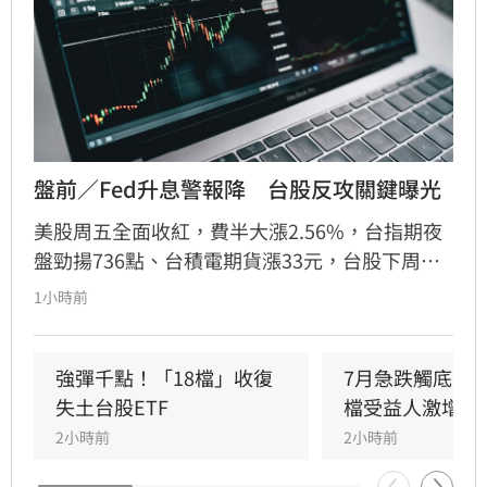
盤前／Fed升息警報降　台股反攻關鍵曝光
美股周五全面收紅，費半大漲2.56%，台指期夜
盤勁揚736點、台積電期貨漲33元，台股下周一
（10日）反攻氣勢升溫。美股4大指數全面收
1小時前
紅，道瓊工業指數上漲151.83點、漲幅0.28%，
收54,036.93點；標普500指數上漲47.68點、漲
幅0.62%，收7,757.64點，再創歷史新高；那斯
強彈千點！「18檔」收復
7月急跌觸底　
達克指數勁揚351.21點、漲幅1.33%，收
失土台股ETF
檔受益人激增！
26,690.62點；費城半導體指數表現最強，大漲
2小時前
2小時前
308.1點、漲幅2.56%，收12,356.79點，科技及