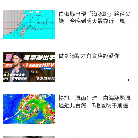
白海豚出現「海豚跳」路徑又
變！今晚到明天最靠近 風雨
搖滾區曝光
做到這點才有資格說愛你
PR
快訊／風雨狂炸！白海豚颱風
逼近北台灣 7地區明午前達停
班課標準