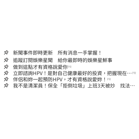
新聞事件即時更新 所有消息一手掌握！
追蹤訂閱娛樂星聞 給你最即時的娛樂星鮮事
做到這點才有資格說愛你
PR
立即諮詢HPV！是對自己健康最好的投資，把握現在不
PR
嫌晚！
伴侶和妳一起預防HPV，才有資格說愛妳！
PR
我不是清潔員！保全「拒倒垃圾」上班3天被炒 找法院
討公道結果出爐