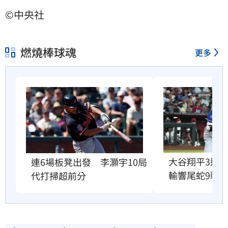
©中央社
燃燒棒球魂
更多
大谷翔平3連戰
連6場板凳出發　李灝宇10局
輸響尾蛇9戰8
代打掃超前分