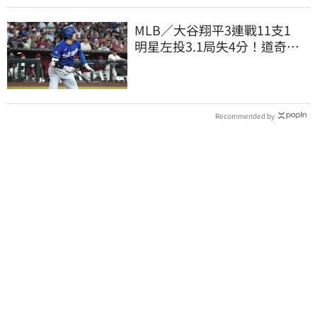
MLB／大谷翔平3連戰11支1
明星左投3.1局失4分！道奇輸
響尾蛇9戰吞8敗
Recommended by