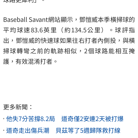
Baseball Savant網站顯示，鄧愷威本季橫掃球的
平均球速83.6英里（約134.5公里）。球評指
出，鄧愷威的快速球如果往右打者內側投，與橫
掃球轉彎之前的軌跡相似，2個球路能相互掩
護，有效混淆打者。
更多新聞：
他失7分苦撐8.2局 道奇僅2安連2天被打爆
道奇走出傷兵潮 貝茲等了5週歸隊救打線