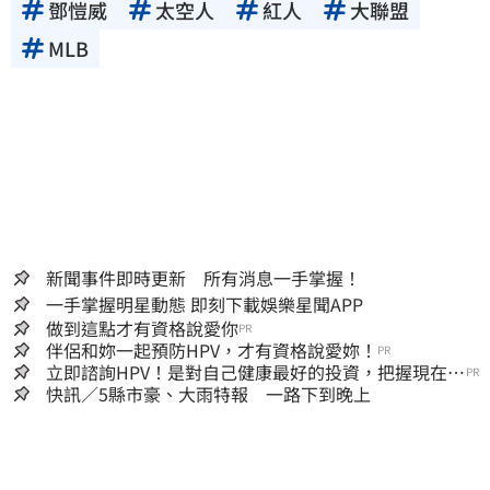
鄧愷威
太空人
紅人
大聯盟
MLB
新聞事件即時更新 所有消息一手掌握！
一手掌握明星動態 即刻下載娛樂星聞APP
做到這點才有資格說愛你
PR
伴侶和妳一起預防HPV，才有資格說愛妳！
PR
立即諮詢HPV！是對自己健康最好的投資，把握現在不
PR
嫌晚！
快訊／5縣市豪、大雨特報 一路下到晚上