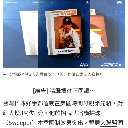
鄧愷威本季2次先發吞敗。（圖／翻攝自太空人推特）
[廣告] 請繼續往下閱讀…
台灣棒球好手
鄧愷威
在美國時間母親節先發，對
紅人
投3局失3分。他的招牌武器橫掃球
（Sweeper）本季壓制效果突出，暫居
大聯盟
同