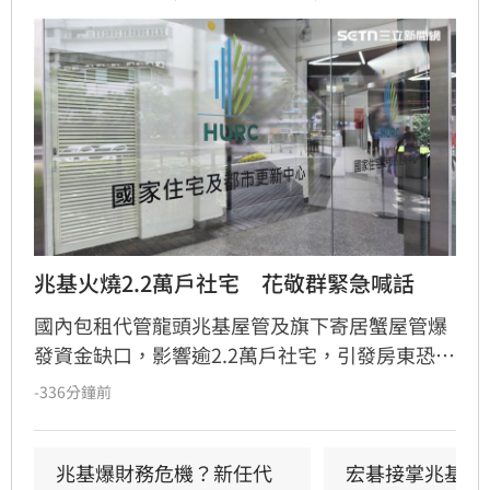
兆基火燒2.2萬戶社宅　花敬群緊急喊話
國內包租代管龍頭兆基屋管及旗下寄居蟹屋管爆
發資金缺口，影響逾2.2萬戶社宅，引發房東恐
慌。國家住都中心董事長花敬群今（10）日召開
-336分鐘前
緊急記者會強調，寄居蟹已啟動轉接機制，兆基
目前則正常履約。住都中心已於官網建立「專案
協助專區」，協調六都租賃公會協助受影響房東
兆基爆財務危機？新任代
宏碁接掌兆基2