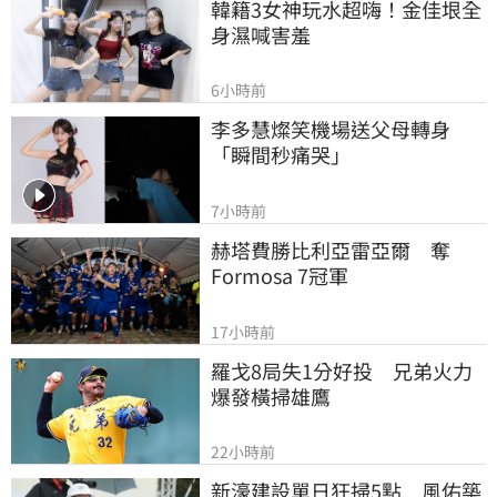
韓籍3女神玩水超嗨！金佳垠全
身濕喊害羞
6小時前
李多慧燦笑機場送父母轉身
「瞬間秒痛哭」
7小時前
赫塔費勝比利亞雷亞爾　奪
Formosa 7冠軍
17小時前
羅戈8局失1分好投　兄弟火力
爆發橫掃雄鷹
22小時前
新濠建設單日狂掃5點　風佑築