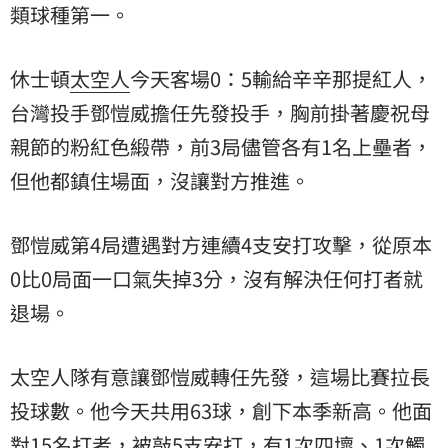
類球種第一。
休士頓
太空人
今天客場0：5輸給辛辛那提紅人，
台灣投手鄧愷威擔任先發投手，胸前掛著慶祝母
親節的粉紅色緞帶，前3局儘管各有1名上壘者，
但他都鎮住場面，沒讓對方推進。
鄧愷威第4局遭遇對方連續4支安打攻擊，從原本
0比0局面一口氣失掉3分，沒有解決任何打者就
退場。
太空人隊有意讓鄧愷威轉任先發，這場比賽拉長
投球數。他今天共用63球，創下本季新高。他面
對15名打者，被敲5支安打，有1次四壞、1次觸