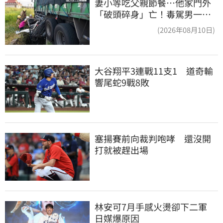
妻小等吃父親節餐⋯他家門外
「破頭碎身」亡！毒駕男一路
向南撞死人收押
(2026年08月10日)
大谷翔平3連戰11支1　道奇輸
響尾蛇9戰8敗
塞揚賽前向裁判咆哮　還沒開
打就被趕出場
林安可7月手感火燙卻下二軍　
日媒爆原因