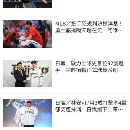
MLB／投手犯規判決輸洋基！
勇士塞揚隔天還在氣 咆哮裁
判1球未投遭驅逐
日職／歐力士隊史首位92號選
手 陳睦衡轉正式球員盼創造
歷史
日職／林安可7月3成打擊率4轟
卻突遭抹消 日媒爆下二軍背
後原因