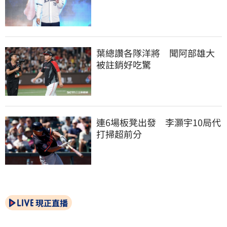
葉總讚各隊洋將　聞阿部雄大
被註銷好吃驚
連6場板凳出發　李灝宇10局代
打掃超前分
現正直播