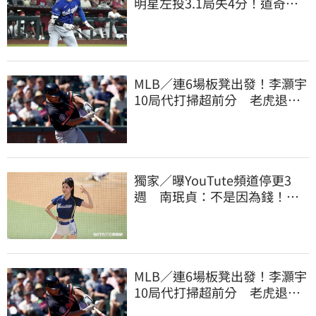
明星左投3.1局失4分！道奇輸
響尾蛇9戰吞8敗
MLB／連6場板凳出發！李灝宇
10局代打掃超前分 老虎退巨
人寫1隊史紀綠
獨家／曝YouTute頻道停更3
週 南珉貞：不是因為錢！粉
絲這句讓她不放棄
MLB／連6場板凳出發！李灝宇
10局代打掃超前分 老虎退巨
人寫1隊史紀綠