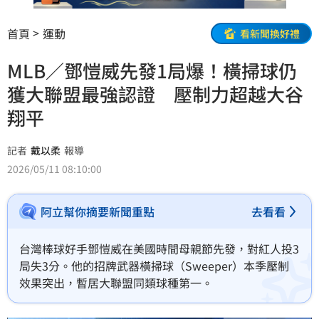
首頁
運動
看新聞換好禮
MLB／鄧愷威先發1局爆！橫掃球仍
獲大聯盟最強認證 壓制力超越大谷
翔平
記者
戴以柔
報導
2026/05/11 08:10:00
阿立幫你摘要新聞重點
去看看
台灣棒球好手鄧愷威在美國時間母親節先發，對紅人投3
局失3分。他的招牌武器橫掃球（Sweeper）本季壓制
效果突出，暫居大聯盟同類球種第一。