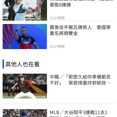
豪取8連勝
22小時前
震後徒手搬瓦礫救人　委國舉
重名將摘雙金
22小時前
其他人也在看
中職／「那麼久給你準備都丟
不好」 葉君璋重評郭郁政對
獅表現
MLB／大谷翔平3連戰11支1