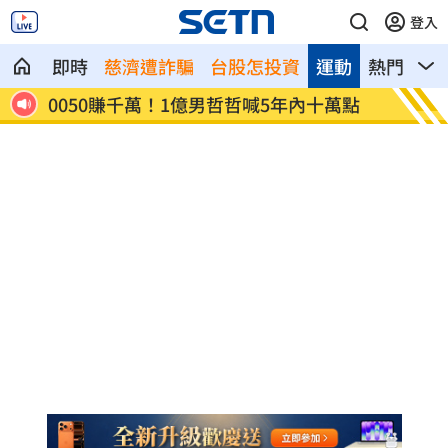
登入
即時
慈濟遭詐騙
台股怎投資
運動
熱門
影
年內十萬點
漢光42／拖板車助攻！跨區增援宜蘭防衛