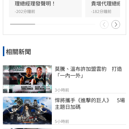
與房客轉換業者。花敬群呼籲兆基應配合想解約
理總經理發聲明！
貴增代理總經理
的屋主，首要目標是確保社宅包租代管業務穩
-202分鐘前
-182分鐘前
定，避免民眾權益受損並防範詐騙行為，請相關
當事人密切關注官方公告並填寫需求登記表。
相關新聞
莫騰、溫布許加盟雲豹　打造
「一內一外」
3小時前
悍將攜手《進擊的巨人》　5場
主題日加碼
5小時前