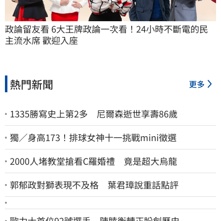
政論留友看 6大王牌政論一次看！24小時不斷電的民
主流水席 歡迎入座
熱門新聞
更多
1335勝寫史上第2多 尼爾森逝世享壽86歲
獨／身高173！排球女神十一挑戰mini徵選
2000人堵教堂搶看C羅婚禮 竟是超大烏龍
郭郁政對獅表現不及格 葉君璋說重話點評
歐力士首位92號選手 陳睦衡轉正盼創歷史