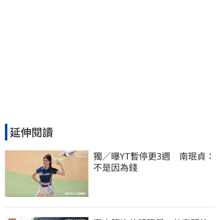
延伸閱讀
獨／曝YT暫停更3週　南珉貞：
不是因為錢