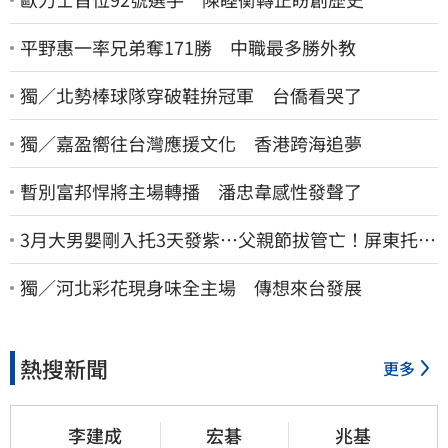
平野惠一率兄弟奪171勝 中職最多勝外教
獨／北勢棒球隊穿破鞋拚冠軍 台僑看哭了
獨／嘉盈嚮往台灣應援文化 香港跨海追夢
暫別富邦悍將主場轉播 潘忠韋感性發聲了
3月大男嬰剛入托3天發紫…父親節拔管亡！屏東托嬰
中心回9字
獨／河北彩花現身味全主場 傳想來台發展
熱搜新聞
更多
李建成
宏碁
兆基