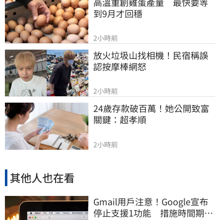
高溫重創雞蛋產量　最快要等
到9月才回穩
2小時前
放火垃圾山找相機！民宿稱誤
認按摩棒網怒
2小時前
24歲存款破百萬！她公開致富
關鍵：超孝順
2小時前
其他人也在看
Gmail用戶注意！Google宣布
停止支援1功能 措施時間期限