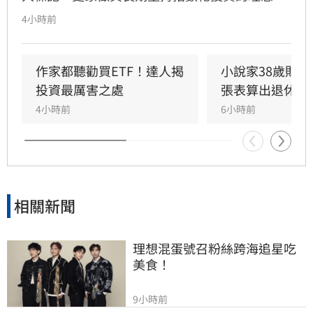
他透過學術研究與親身實踐發現，頻繁選股難以
4小時前
長期戰勝市場，唯有透過低成本、長時間持有大
盤，才能穩定累積財富。周冠男強調，投資的核
心不在於預測行情，而是相信市場並與之共同成
作家都聽勸買ETF！達人揭
小說家38歲財富
長。為推廣此理念，三立財經iNEWS將於8月15
投資最厲害之處
張表算出退休金
日舉辦「不再選股必勝術」投資論壇，邀請周冠
4小時前
6小時前
男解析行為財務學與資產配置策略，協助投資人
在市場震盪中穩健獲利。活動名額有限，歡迎投
資人報名參加，掌握長期致富心法。
相關新聞
理想混蛋號召粉絲跨海追星吃
美食！
9小時前