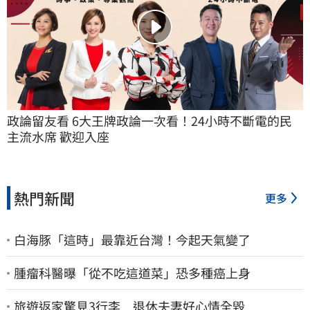
政論留友看 6大王牌政論一次看！24小時不斷電的民
主流水席 歡迎入座
熱門新聞
更多
白海豚「這時」最靠近台灣！今起天氣變了
腫瘤科醫曝「從不吃這道菜」恐多種癌上身
旅遊返家驚見3行李 退休夫妻好心情全毀