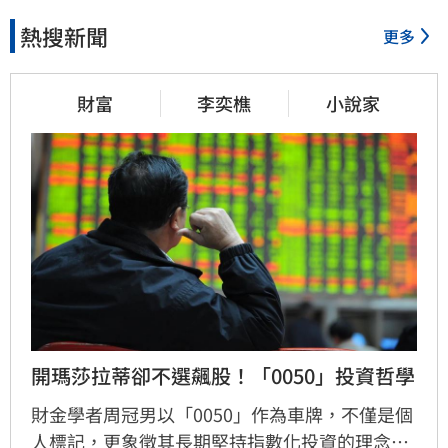
熱搜新聞
更多
財富
李奕樵
小說家
開瑪莎拉蒂卻不選飆股！「0050」投資哲學
財金學者周冠男以「0050」作為車牌，不僅是個
人標記，更象徵其長期堅持指數化投資的理念。