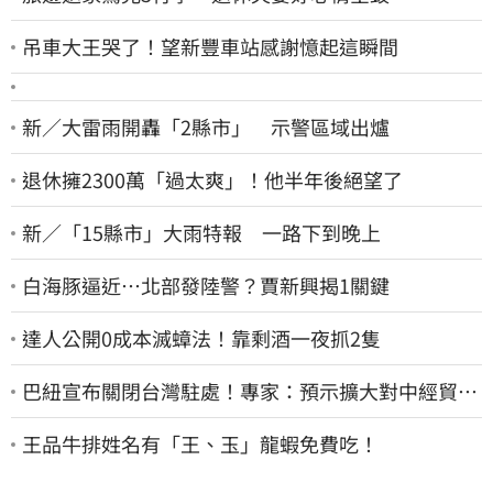
吊車大王哭了！望新豐車站感謝憶起這瞬間
新／大雷雨開轟「2縣市」 示警區域出爐
退休擁2300萬「過太爽」！他半年後絕望了
新／「15縣市」大雨特報 一路下到晚上
白海豚逼近…北部發陸警？賈新興揭1關鍵
達人公開0成本滅蟑法！靠剩酒一夜抓2隻
巴紐宣布關閉台灣駐處！專家：預示擴大對中經貿合
作
王品牛排姓名有「王、玉」龍蝦免費吃！