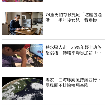
74歲男怕存款見底「吃麵包過
活」 半年後女兒一看嚇慘
薪水逼人走！35％年輕上班族
想跳槽 轉職平均盼加薪「破
萬元」
專家：白海豚颱風持續西行，
暴風圈不排除接觸基隆