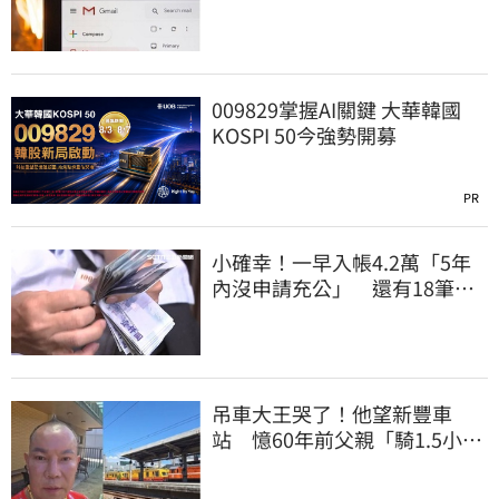
曝光
009829掌握AI關鍵 大華韓國
KOSPI 50今強勢開募
PR
小確幸！一早入帳4.2萬「5年
內沒申請充公」 還有18筆錢
連發到8月底
吊車大王哭了！他望新豐車
站 憶60年前父親「騎1.5小時
單車載他圓夢」