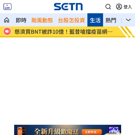
登入
即時
颱風動態
台股怎投資
生活
熱門
影音
8元
慈濟買BNT被詐10億！藍昔嗆擋疫苗網朝
它躋身
聖
元