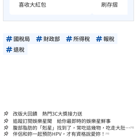
喜收大紅包
刷存摺
國稅局
財政部
所得稅
報稅
退稅
改版大回饋 熱門3C大獎接力送
追蹤訂閱娛樂星聞 給你最即時的娛樂星鮮事
腹部脂肪的「剋星」找到了，常吃這幾物，吃走大肚
PR
囊，瘦出小蠻腰
伴侶和妳一起預防HPV，才有資格說愛妳！
PR