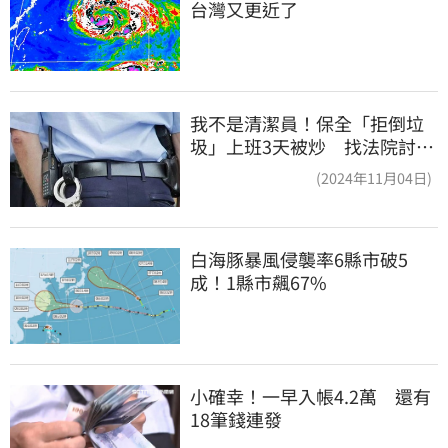
台灣又更近了
我不是清潔員！保全「拒倒垃
圾」上班3天被炒 找法院討公
道結果出爐
(2024年11月04日)
白海豚暴風侵襲率6縣市破5
成！1縣市飆67%
小確幸！一早入帳4.2萬　還有
18筆錢連發