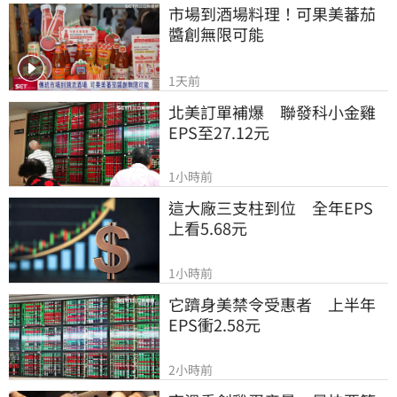
市場到酒場料理！可果美蕃茄
醬創無限可能
1天前
北美訂單補爆　聯發科小金雞
EPS至27.12元
1小時前
這大廠三支柱到位　全年EPS
上看5.68元
1小時前
它躋身美禁令受惠者　上半年
EPS衝2.58元
2小時前