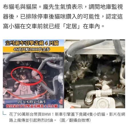
布貓毛與貓屎。龐先生氣憤表示，調閱地庫監視
器後，已排除停車後貓咪鑽入的可能性，認定這
窩小貓在交車前就已經「定居」在車內。
花了90萬新台幣買BMW！新車引擎蓋下竟藏4隻小奶貓，影片在網
路上瘋傳並引起熱烈討論。（圖／翻攝自微博）