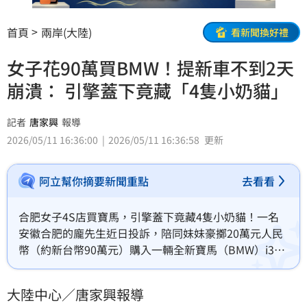
首頁
兩岸(大陸)
看新聞換好禮
女子花90萬買BMW！提新車不到2天
崩潰： 引擎蓋下竟藏「4隻小奶貓」
記者
唐家興
報導
2026/05/11 16:36:00
2026/05/11 16:36:58
更新
阿立幫你摘要新聞重點
去看看
合肥女子4S店買寶馬，引擎蓋下竟藏4隻小奶貓！一名
安徽合肥的龐先生近日投訴，陪同妹妹豪擲20萬元人民
幣（約新台幣90萬元）購入一輛全新寶馬（BMW）i3，
沒想到車子才開回家不到兩天，引擎蓋內竟傳出陣陣微
弱貓叫聲，拆開隔板一看，赫然發現一窩「不速之
大陸中心／唐家興報導
客」，讓原本提新車的喜悅瞬間變調。(記者唐家興)