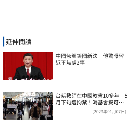
延伸閱讀
中國急頒鎖國新法　他驚曝習
近平焦慮2事
台籍教師在中國教書10多年 5
月下旬遭拘禁！海基會揭可能
原因
(2023年01月07日)