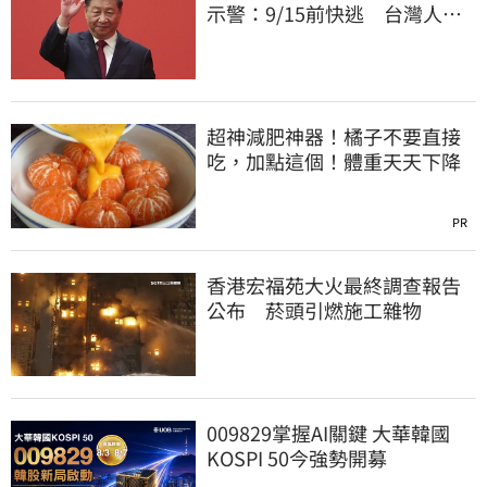
示警：9/15前快逃 台灣人也
被規範恐出不來
超神減肥神器！橘子不要直接
吃，加點這個！體重天天下降
PR
香港宏福苑大火最終調查報告
公布 菸頭引燃施工雜物
009829掌握AI關鍵 大華韓國
KOSPI 50今強勢開募