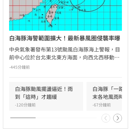
白海豚海警範圍擴大！最新暴風圈侵襲率曝
中央氣象署發布第13號颱風白海豚海上警報，目
前中心位於台北東北東方海面，向西北西移動，
暴風圈今明兩天將通過北部近海，對北部及東北
-445分鐘前
部海面構成威脅。受外圍環流影響，北部地區、
中部及宜蘭山區雨勢顯著，恐有局部豪雨甚至豪
雨以上等級降雨，非必要請勿前往山區。氣象署
白海豚颱風擺盪逼近！雨
白海豚「一路搖
指出，目前連江縣以46%暴風侵襲機率最高，其
到「這時」才趨緩
末各地風雨時程
次為基隆市及大台北地區。提醒航行船隻嚴加戒
-120分鐘前
-67分鐘前
備，後續路徑仍有變化，民眾應持續留意氣象署
最新預報資訊，並做好防颱準備以策安全。