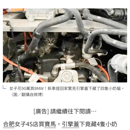
女子花90萬買BMW！新車提回家驚見引擎蓋下藏了四隻小奶貓。
（圖／翻攝自微博）
[廣告] 請繼續往下閱讀…
合肥
女子4S店買
寶馬
，
引擎蓋
下竟藏4隻小
奶