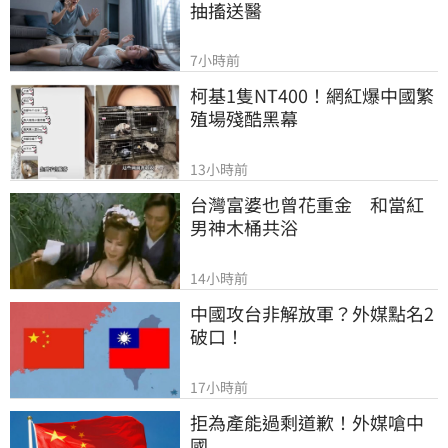
抽搐送醫
7小時前
柯基1隻NT400！網紅爆中國繁
殖場殘酷黑幕
13小時前
台灣富婆也曾花重金　和當紅
男神木桶共浴
14小時前
中國攻台非解放軍？外媒點名2
破口！
17小時前
拒為產能過剩道歉！外媒嗆中
國