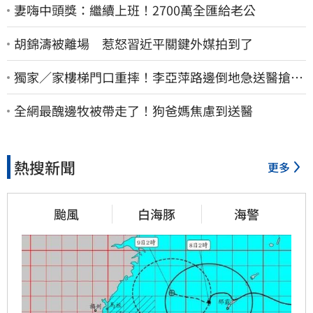
妻嗨中頭獎：繼續上班！2700萬全匯給老公
胡錦濤被離場 惹怒習近平關鍵外媒拍到了
獨家／家樓梯門口重摔！李亞萍路邊倒地急送醫搶
命 「最新傷況」曝
全網最醜邊牧被帶走了！狗爸媽焦慮到送醫
熱搜新聞
更多
颱風
白海豚
海警