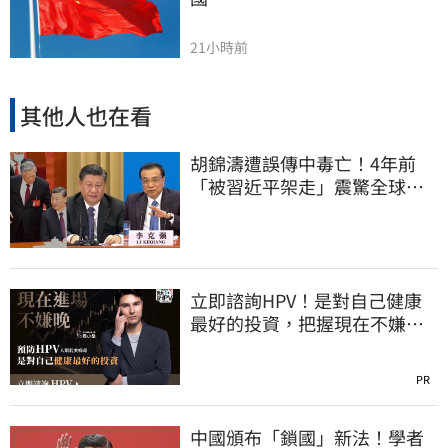
21小時前
其他人也在看
胡錦濤遭誤傳中毒亡！4年前
「被習近平架走」震驚全球
李克強猝逝被挖
立即諮詢HPV！是對自己健康
最好的投資，把握現在不嫌
晚！
PR
中國頒布「鎖國」新法！學者