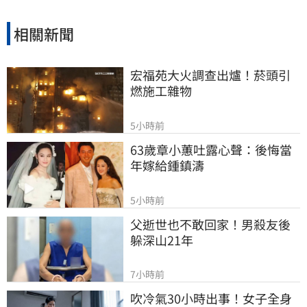
相關新聞
宏福苑大火調查出爐！菸頭引
燃施工雜物
5小時前
63歲章小蕙吐露心聲：後悔當
年嫁給鍾鎮濤
5小時前
父逝世也不敢回家！男殺友後
躲深山21年
7小時前
吹冷氣30小時出事！女子全身