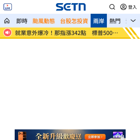
登入
即時
颱風動態
台股怎投資
兩岸
熱門
影音
網炸
就業意外爆冷！那指漲342點 標普500新
美通過
高
關稅