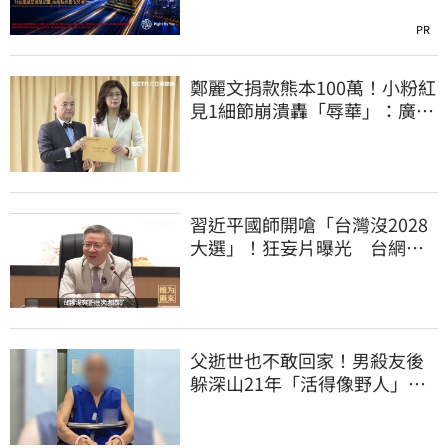
PR
鄭麗文捐款熊本100萬！小粉紅
見1細節崩潰轟「辱華」：廣西
水災怎不捐
習近平國師開嗆「台灣沒2028
大選」！狂妄片曝光 台網
憂：內應配合亂台
父逝世也不敢回家！男殺友後
躲深山21年「活得像野人」 1
關鍵出面自首