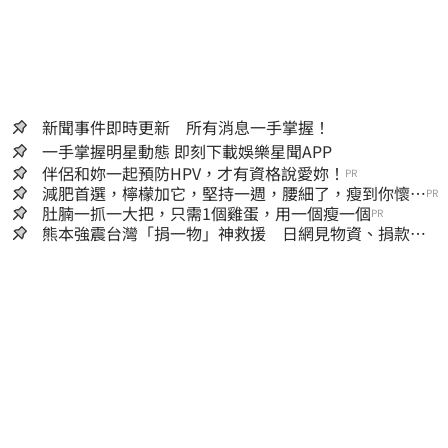
新聞事件即時更新 所有消息一手掌握！
一手掌握明星動態 即刻下載娛樂星聞APP
伴侶和妳一起預防HPV，才有資格說愛妳！
PR
減肥首選，檸檬加它，堅持一週，腰細了，瘦到你懷疑
PR
人生
肚腩一抓一大把，只需1個雞蛋，用一個瘦一個
PR
熊本強震台灣「捐一物」神救援 日網見物資、捐款
喊：給台灣統治算了