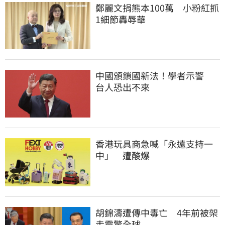
鄭麗文捐熊本100萬　小粉紅抓
1細節轟辱華
中國頒鎖國新法！學者示警　
台人恐出不來
香港玩具商急喊「永遠支持一
中」　遭酸爆
胡錦濤遭傳中毒亡　4年前被架
走震驚全球