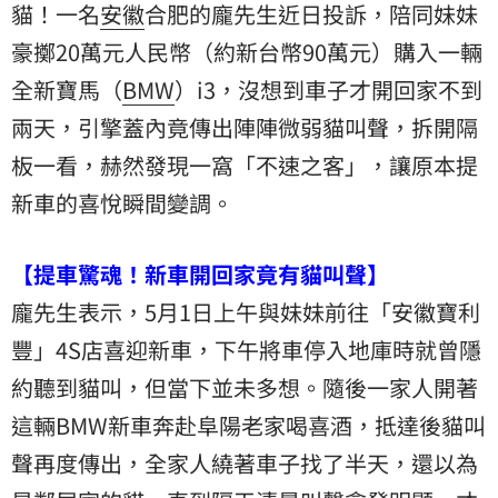
貓
！一名
安徽
合肥的龐先生近日投訴，陪同妹妹
豪擲20萬元人民幣（約新台幣90萬元）購入一輛
全新寶馬（
BMW
）i3，沒想到車子才開回家不到
兩天，引擎蓋內竟傳出陣陣微弱貓叫聲，拆開隔
板一看，赫然發現一窩「不速之客」，讓原本提
新車的喜悅瞬間變調。
【提車驚魂！新車開回家竟有貓叫聲】
龐先生表示，5月1日上午與妹妹前往「安徽寶利
豐」4S店喜迎新車，下午將車停入地庫時就曾隱
約聽到貓叫，但當下並未多想。隨後一家人開著
這輛BMW新車奔赴阜陽老家喝喜酒，抵達後貓叫
聲再度傳出，全家人繞著車子找了半天，還以為