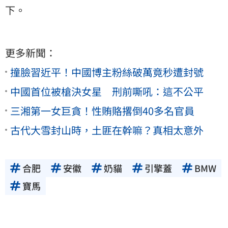
下。
更多新聞：
撞臉習近平！中國博主粉絲破萬竟秒遭封號
中國首位被槍決女星 刑前嘶吼：這不公平
三湘第一女巨貪！性賄賂撂倒40多名官員
古代大雪封山時，土匪在幹嘛？真相太意外
合肥
安徽
奶貓
引擎蓋
BMW
寶馬