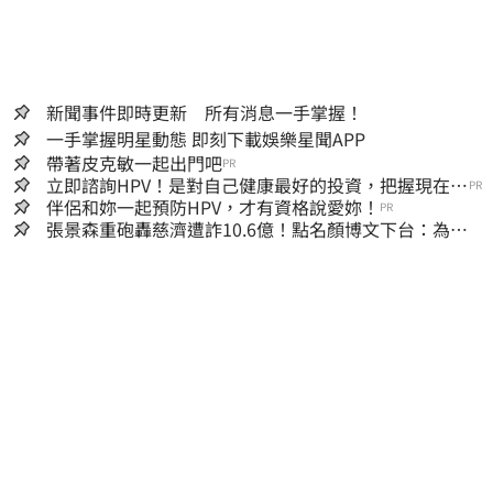
新聞事件即時更新 所有消息一手掌握！
一手掌握明星動態 即刻下載娛樂星聞APP
帶著皮克敏一起出門吧
PR
立即諮詢HPV！是對自己健康最好的投資，把握現在不
PR
嫌晚！
伴侶和妳一起預防HPV，才有資格說愛妳！
PR
張景森重砲轟慈濟遭詐10.6億！點名顏博文下台：為什
麼這麼好騙？