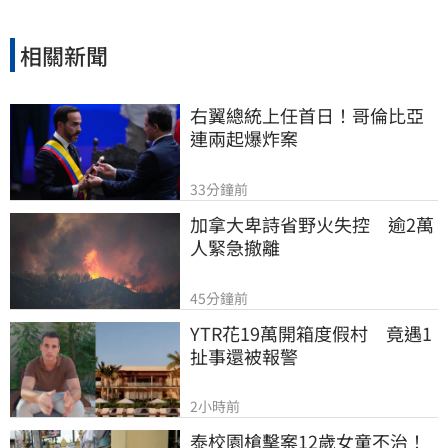
相關新聞
右翼總統上任首日！哥倫比亞
連兩起爆炸案
33分鐘前
加拿大卑詩省野火失控　逾2萬
人緊急撤離
45分鐘前
YTR花19萬開箱度假村　竟遇1
扯事還被報警
2小時前
泰校園槍擊案12歲女童不治！