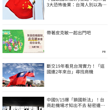
3大恐怖後果：台灣人別以為是
隔岸觀火
帶著皮克敏一起出門吧
PR
斷交19年看見台灣實力！「這
國連2年來台」尋找商機
中國9/15爆「鎖國新法」！台
商赴機場才知出不去 秘密邊控