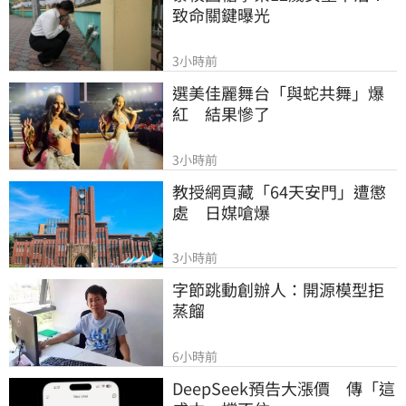
致命關鍵曝光
3小時前
選美佳麗舞台「與蛇共舞」爆
紅　結果慘了
3小時前
教授網頁藏「64天安門」遭懲
處　日媒嗆爆
3小時前
字節跳動創辦人：開源模型拒
蒸餾
6小時前
DeepSeek預告大漲價　傳「這