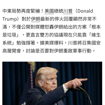
中東局勢再度緊繃！
美國
總統
川普
（Donald
Trump）對於
伊朗
最新的停火回覆顯然非常不
滿，不僅公開對媒體怒轟伊朗給出的方案「根本
是垃圾」，更直言雙方的協議現在只能靠「維生
系統」勉強撐著。據美媒爆料，川普將召集國安
高層開會，討論是否要對伊朗重啟軍事行動。