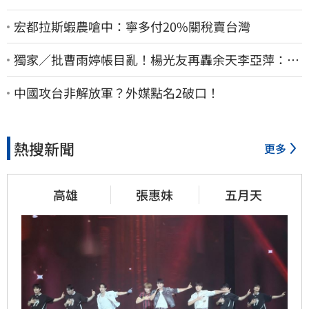
宏都拉斯蝦農嗆中：寧多付20%關稅賣台灣
獨家／批曹雨婷帳目亂！楊光友再轟余天李亞萍：他
們工會跟演藝圈沒關
中國攻台非解放軍？外媒點名2破口！
熱搜新聞
更多
高雄
張惠妹
五月天