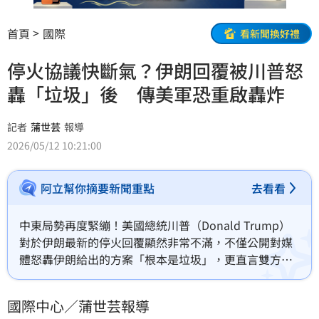
首頁
國際
看新聞換好禮
停火協議快斷氣？伊朗回覆被川普怒
轟「垃圾」後 傳美軍恐重啟轟炸
記者
蒲世芸
報導
2026/05/12 10:21:00
阿立幫你摘要新聞重點
去看看
中東局勢再度緊繃！美國總統川普（Donald Trump）
對於伊朗最新的停火回覆顯然非常不滿，不僅公開對媒
體怒轟伊朗給出的方案「根本是垃圾」，更直言雙方的
協議現在只能靠「維生系統」勉強撐著。據美媒爆料，
川普將召集國安高層開會，討論是否要對伊朗重啟軍事
國際中心／蒲世芸報導
行動。