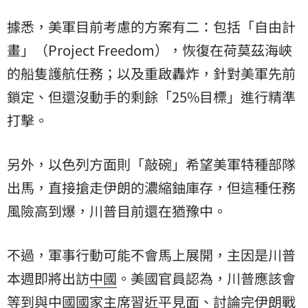
據悉，美軍目前考慮的方案有二：包括「自由計
畫」（Project Freedom），恢復在荷莫茲海峽
的船隻護航任務；以及重啟轟炸，針對美軍先前
鎖定、但還沒動手的剩餘「25%目標」進行精準
打擊。
另外，以色列方面則「敲碗」希望美軍特種部隊
出馬，直接搶走伊朗的濃縮鈾庫存，但這種任務
風險高到爆，川普目前還在猶豫中。
不過，軍事行動可能不會馬上展開，主因是川普
本週即將出訪
中國
。美國官員認為，川普應該會
等到與中國國家主席
習近平
見面、討論完伊朗戰