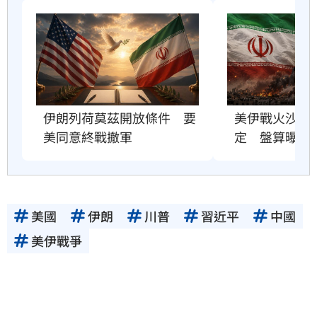
美伊戰火沙土
伊朗列荷莫茲開放條件　要
定　盤算曝
美同意終戰撤軍
美國
伊朗
川普
習近平
中國
美伊戰爭