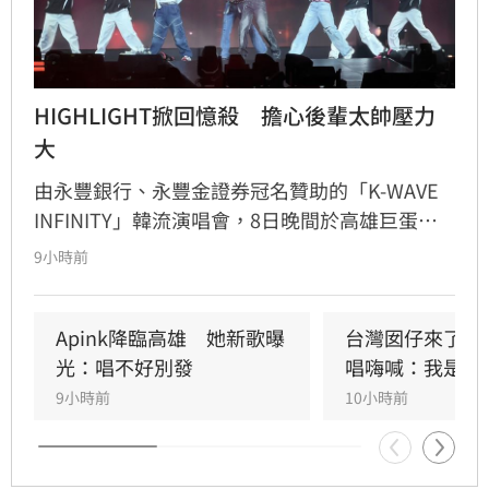
HIGHLIGHT掀回憶殺　擔心後輩太帥壓力
大
由永豐銀行、永豐金證券冠名贊助的「K-WAVE 
INFINITY」韓流演唱會，8日晚間於高雄巨蛋熱
力開唱，集結NEWBEAT、FLARE U、CRAVITY、
9小時前
Apink及HIGHLIGHT五組人氣韓星，從新生代團
體到韓流經典代表接力登台，滿場粉絲高舉手燈
熱情應援，尖叫與歡呼聲一路未停，最後由
Apink降臨高雄　她新歌曝
台灣囡仔來了　
HIGHLIGHT壓軸接管舞台，將現場氣氛推向最高
光：唱不好別發
唱嗨喊：我是誰
潮。
9小時前
10小時前