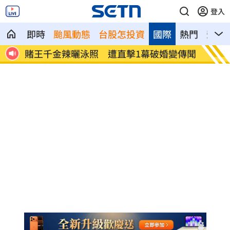
登入
即時
颱風動態
台股怎投資
國際
熱門
影音
變傳聞
女大生產子案暫冰存！將擇期解剖釐清死
姜厚任
因
業