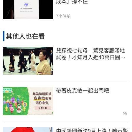
成本」撐不住
7小時前
其他人也在看
兒探視七旬母 驚見客廳滿地
試卷！才知月入近40萬日圓
真相竟如此感人
帶著皮克敏一起出門吧
PR
中國鎖國新法9月上路！她示警