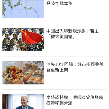
登陸穿越本州
中國出入境新規炸鍋！苦主
「被恢復國籍」
消失10年回歸！好市多經典美
食重新上架
亨特認特權　哽咽談父拜登癌
症轉移到骨頭