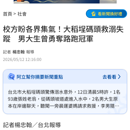
首頁
社會
看新聞換好禮
校方盼各界集氣！大稻埕碼頭救溺失
蹤 男大生曾勇奪路跑冠軍
記者
楊忠翰
報導
2026/05/12 12:16:00
阿立幫你摘要新聞重點
去看看
台北市大稻埕碼頭驚傳溺水意外，12日清晨5時許，1名
93歲張姓老翁，從碼頭坡道處進入水中，2名男大生原
本在岸邊聊天，聽聞一旁晨運婆媽請求救援，李男隨即
跳入水中救援，卻雙雙沉入水中，警消先救起張翁送
醫，目前正朝著上游搜索；據了解，李男是運動健將，
記者楊忠翰／台北報導
2022年曾參加文化大學創校60周年路跑，並以30分鐘完