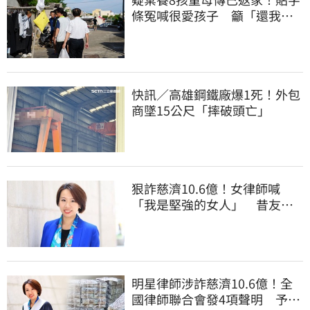
條冤喊很愛孩子 籲「還我們
平靜的生活」
快訊／高雄鋼鐵廠爆1死！外包
商墜15公尺「摔破頭亡」
狠詐慈濟10.6億！女律師喊
「我是堅強的女人」 昔友人
曝：她疫情突神隱
明星律師涉詐慈濟10.6億！全
國律師聯合會發4項聲明 予以