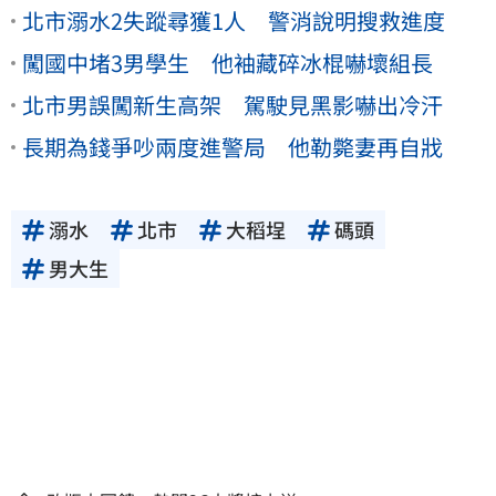
北市溺水2失蹤尋獲1人 警消說明搜救進度
闖國中堵3男學生 他袖藏碎冰棍嚇壞組長
北市男誤闖新生高架 駕駛見黑影嚇出冷汗
長期為錢爭吵兩度進警局 他勒斃妻再自戕
溺水
北市
大稻埕
碼頭
男大生