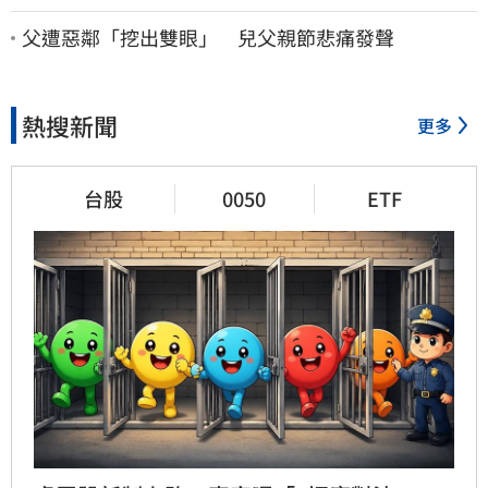
主讚：表現超越0050
父遭惡鄰「挖出雙眼」 兒父親節悲痛發聲
熱搜新聞
更多
台股
0050
ETF