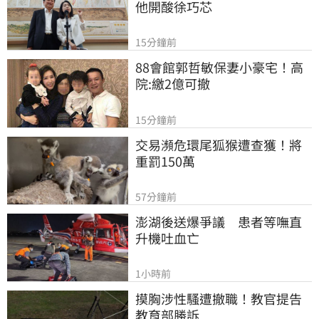
他開酸徐巧芯
15分鐘前
88會館郭哲敏保妻小豪宅！高
院:繳2億可撤
15分鐘前
交易瀕危環尾狐猴遭查獲！將
重罰150萬
57分鐘前
澎湖後送爆爭議　患者等嘸直
升機吐血亡
1小時前
摸胸涉性騷遭撤職！教官提告
教育部勝訴