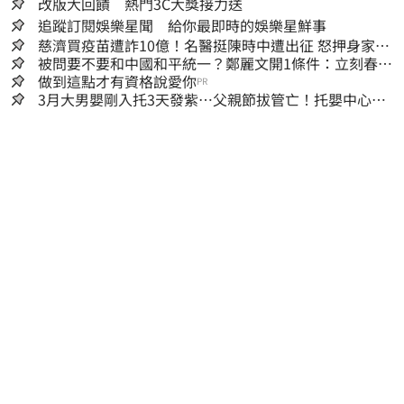
改版大回饋 熱門3C大獎接力送
追蹤訂閱娛樂星聞 給你最即時的娛樂星鮮事
慈濟買疫苗遭詐10億！名醫挺陳時中遭出征 怒押身家嗆
爆藍白粉
被問要不要和中國和平統一？鄭麗文開1條件：立刻春暖
花開
做到這點才有資格說愛你
PR
3月大男嬰剛入托3天發紫…父親節拔管亡！托嬰中心回9
字