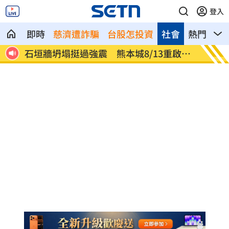
登入
即時
慈濟遭詐騙
台股怎投資
社會
熱門
影
億可
石垣牆坍塌挺過強震 熊本城8/13重啟開
又1熱
放