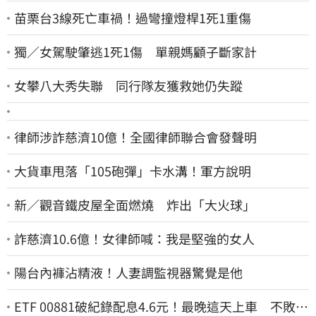
苗栗台3線死亡車禍！過彎撞燈桿1死1重傷
獨／女駕駛肇逃1死1傷 單親媽顧子斷家計
女攀八大秀失聯 同行隊友獲救她仍失蹤
律師涉詐慈濟10億！全國律師聯合會發聲明
大貨車甩落「105砲彈」卡水溝！軍方說明
新／觀音鐵皮屋全面燃燒 炸出「大火球」
詐慈濟10.6億！女律師喊：我是堅強的女人
陽台內褲沾精液！人妻調監視器驚覺是他
ETF 00881破紀錄配息4.6元！最晚這天上車 不敗教