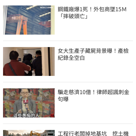
鋼鐵廠爆1死！外包商墜15Ｍ
「摔破頭亡」
女大生產子藏屍背景曝！產檢
紀錄全空白
騙走慈濟10億！律師超諷刺金
句曝
工程行老闆掉地基坑　挖土機