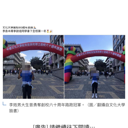
賽10公里，勇奪全校第一名。
李姓男大生曾勇奪創校六十周年路跑冠軍。（圖／翻攝自文化大學
臉書）
[廣告] 請繼續往下閱讀…