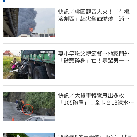
快訊／桃園觀音大火！「有機
溶劑區」起火全面燃燒 消
防：危險物質多
妻小等吃父親節餐⋯他家門外
「破頭碎身」亡！毒駕男一路
向南撞死人收押
快訊／大貨車轉彎甩出多枚
「105砲彈」！全卡台13線水
溝 軍方趕抵載離
疑棄養8孩童母傳已返家！貼字