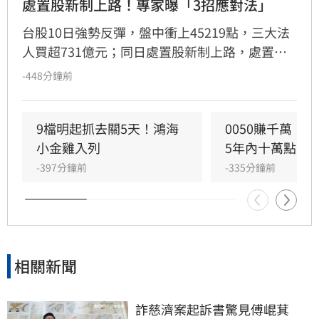
處置股新制上路！專家曝「3招應對法」
台股10日強勢反彈，盤中衝上45219點，三大法
人買超731億元；同日處置股新制上路，處置期
間原則縮至5天，多數個股約每2分鐘撮合一次，
-448分鐘前
專家提醒投資人掌握3大應對策略。（記者唐家
興）
9檔明起抓去關5天！鴻海
0050賺千萬！
小金雞入列
5年內十萬點
-397分鐘前
-335分鐘前
相關新聞
詐慈濟案起訴書驚見傅崐萁　