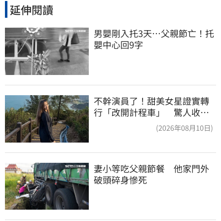
延伸閱讀
男嬰剛入托3天…父親節亡！托
嬰中心回9字
不幹演員了！甜美女星證實轉
行「改開計程車」 驚人收入
全說了
(2026年08月10日)
妻小等吃父親節餐　他家門外
破頭碎身慘死