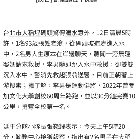
台
北市
大稻埕
碼頭
驚傳
溺水
意外，12日清晨5時
許，1名93歲張姓老翁，從碼頭坡道處進入水
中，2名
男大生
原本在岸邊聊天，聽聞一旁晨運
婆媽請求救援，李男隨即跳入水中救援，卻雙雙
沉入水中，警消先救起張翁送醫，目前正朝著上
游搜索；據了解，李男是運動健將，2022年曾參
加文化大學創校60周年路跑，並以30分鐘完賽10
公里，勇奪全校第一名。
延平分隊小隊長張巍耀表示，今天上午5時20
分，勤務中心接獲報案，指出有2名男子在大稻