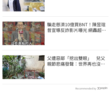
最嚴厲譴責
騙走慈濟10億買BNT！陳昱瑄
昔宣導反詐影片曝光 網轟超級
諷刺
父遭惡鄰「挖出雙眼」 兒父
親節悲痛發聲：世界再也沒有
顏色
Recommended by