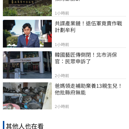
1小時前
共諜產業鏈！退伍軍竟賣作戰
計劃牟利
1小時前
韓國藝匠傳倒閉！北市消保
官：民眾申訴了
2小時前
爸媽領走補助棄養13親生兒！
他批縣府無能
2小時前
其他人也在看