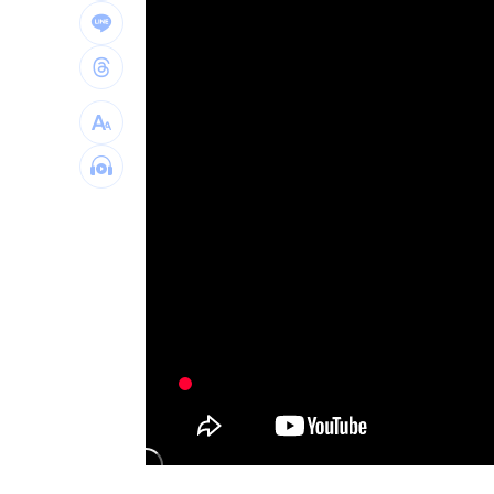
產蛋量下降 本週「蛋價漲3元」
20:08
KISS OF LIFE飆唱 秀經典擦汗全場瘋
台股7月大回檔！0050申購額再破紀錄
2
2000人堵教堂搶看C羅婚禮 竟是超大
台灣彩券開獎直播中
20:31
LIVE三立+24小時直播
15:27
三立iNEWS新聞台線上直播
18:00
台彩父親節推新刮刮樂千萬頭獎超「爸
商場戰國來臨 台中「頂奢大道」逐漸
「拍片人的多重宇宙」職涯論壇9/12登