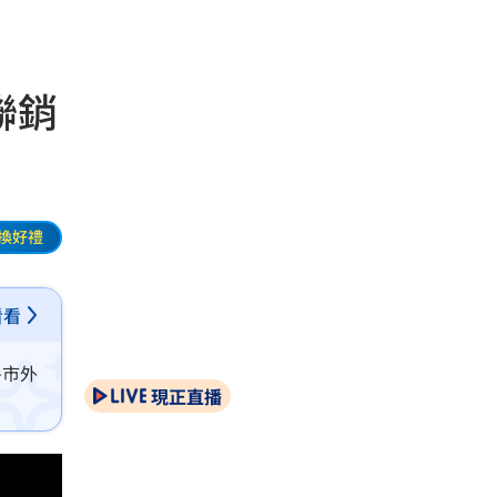
聯銷
換好禮
看看
房市外
現正直播