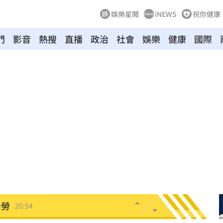
娛樂星聞
iNEWS
祝你健康
門
影音
熱搜
直播
政治
社會
娛樂
健康
國際
動
20:58
開酸
20:57
20:57
莫茲
20:56
撼全場
20:55
辛勞
20:54