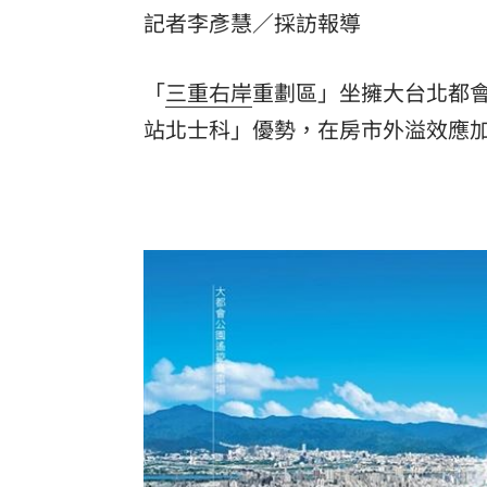
記者李彥慧／採訪報導
8國球員齊聚高雄 Formosa 7s掀足球
理想混蛋號召粉絲跨海追星吃美食！
「
三重
右岸
重劃區」坐擁大台北都
18:
站北士科」優勢，在房市外溢效應