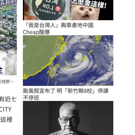
「我是台灣人」胸章產地中國　
Cheap酸爆
距視野。
颱風假宣布了 明「新竹縣8校」停課
不停班
有近七
TY
來這裡