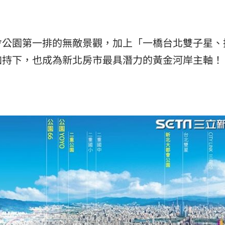
熱潮
10:00
會公園第一排的無敵景觀，加上「一橋台北雙子星、
15
加持下，也成為新北房市最具潛力的黃金河岸主軸！