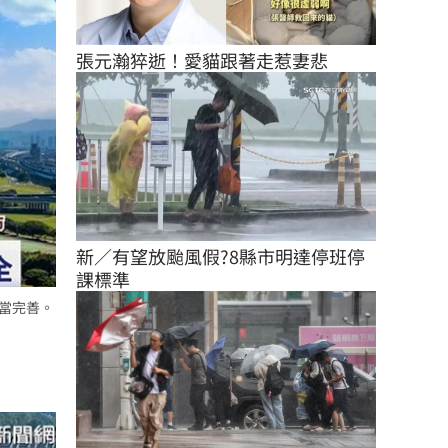
張元瀚猝逝！愛貓跟著走惹妻悲
新／有望放颱風假?8縣市明達停班停
課標準
相當完善。