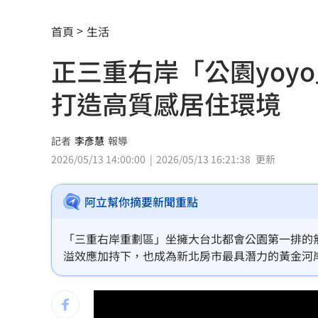
放雙手騎車喊手麻！騎士遭打臉仍判罰
首頁
生活
夢幻跨團合體！SUMMER ANJELS重現
正三重右岸「公園yoy
新／女大生伴兒屍6日聲押...法官裁定請
打造高質感居住環境
我駐日內瓦處長遭爆惡行 外交部啟動
首次影像被打臉 伊朗新最高領袖傳病
記者
李彥慧
報導
2026/05/13 14:00:00
2026/05/13 16:21:38
更新
SBS歌謠大戰驚見放送事故！3主持人齊
阿立幫你摘要新聞重點
清大校長續任秒出國選校長！高為元道
影片曝光！台中囂張男揮刀還尿在警身
「三重右岸重劃區」坐擁大台北都會公園第一排的
溢效應加持下，也成為新北房市最具潛力的黃金河
AND2BLE、ALD1黑白對決！神級舞台
獨／再爆隨機攻擊？婦控外送員無故賞