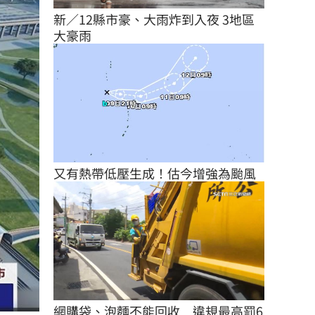
新／12縣市豪、大雨炸到入夜 3地區
大豪雨
又有熱帶低壓生成！估今增強為颱風
網購袋、泡麵不能回收　違規最高罰6