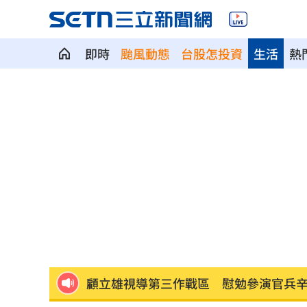
即時
颱風動態
台股怎投資
生活
熱
狂飆後考驗來了！下週1指標恐掀美股暴
蔣萬安再提疫苗封存30年！周軒引判決
2026全球移居排名 台灣「第5」贏日韓
革命衛隊要美滿足條件 否則不開放荷
ALLDAY PROJECT太狂！LIVE實力震
顧立雄視導第三作戰區 慰勉參演官兵