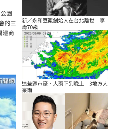
雙公園
新／永和豆漿創始人在台北離世　享
會的三
壽70歲
周邊商
這些縣市豪、大雨下到晚上　3地方大
豪雨