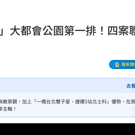
20:48
BP神曲
20:42
o」大都會公園第一排！四案
回
20:39
調查
20:35
危
20:30
看新聞
卡住
20:30
去
歉了
20:30
上
20:24
無敵景觀，加上「一橋台北雙子星、捷運5站北士科」優勢，在
岸主軸！
炸全場
20:19
巴掌
20:14