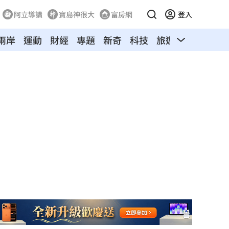
阿立導讀
寶島神很大
富房網
登入
兩岸
運動
財經
專題
新奇
科技
旅遊
汽車
寵物