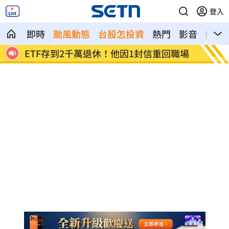
登入
即時
颱風動態
台股怎投資
熱門
影音
熱搜
封信重回職場
社宅包租爆糾紛 房客控業者硬闖屋內趕
人