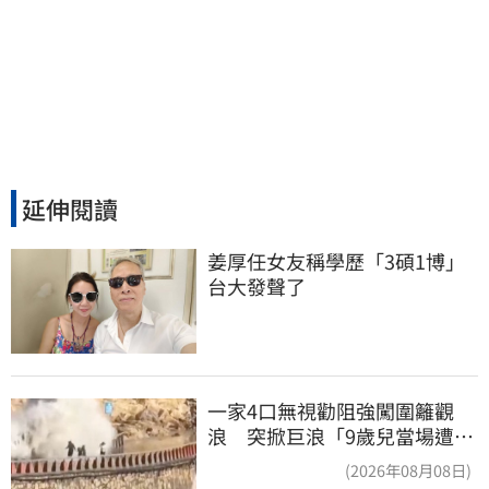
延伸閱讀
姜厚任女友稱學歷「3碩1博」 
台大發聲了
一家4口無視勸阻強闖圍籬觀
浪 突掀巨浪「9歲兒當場遭捲
入海」
(2026年08月08日)