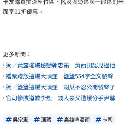
卡友購買搖滾座位區、搖滾漫遊區與一般區則全
面享92折優惠。
更多新聞：
獨／黃露瑤爆秘戀郭忠祐 黃西田認見過他
蹭票蹭飯遭爆大頭症 籃籃554字全文發聲
獨／籃籃遭爆大頭症 胡瓜不忍公開發聲了
官司慘敗道歉李烈 錢人豪又遭爆分手尹馨
吳宗憲
酒駕
高雄啤酒節
卡司