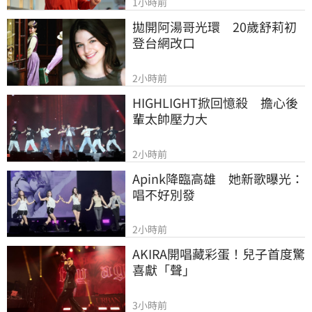
1小時前
拋開阿湯哥光環　20歲舒莉初
登台網改口
2小時前
HIGHLIGHT掀回憶殺　擔心後
輩太帥壓力大
2小時前
Apink降臨高雄　她新歌曝光：
唱不好別發
2小時前
AKIRA開唱藏彩蛋！兒子首度驚
喜獻「聲」
3小時前