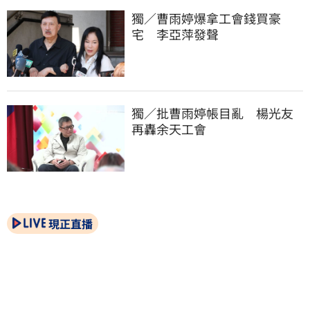
獨／曹雨婷爆拿工會錢買豪
宅　李亞萍發聲
獨／批曹雨婷帳目亂　楊光友
再轟余天工會
現正直播