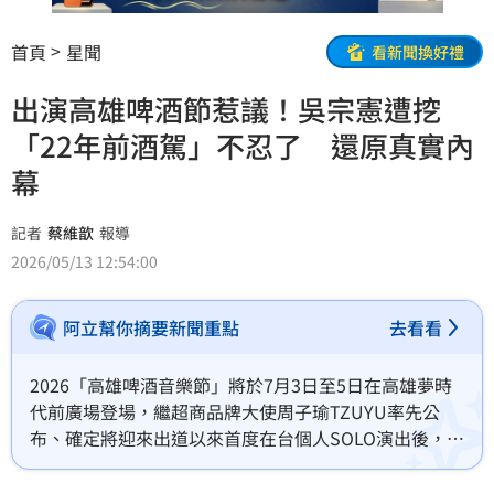
首頁
星聞
看新聞換好禮
出演高雄啤酒節惹議！吳宗憲遭挖
「22年前酒駕」不忍了 還原真實內
幕
記者
蔡維歆
報導
2026/05/13 12:54:00
阿立幫你摘要新聞重點
去看看
2026「高雄啤酒音樂節」將於7月3日至5日在高雄夢時
代前廣場登場，繼超商品牌大使周子瑜TZUYU率先公
布、確定將迎來出道以來首度在台個人SOLO演出後，其
他卡司包括綜藝天王吳宗憲、金曲歌手洪佩瑜、音樂頑
童馬念先等。如今卻有有網友挖出吳宗憲2004年無照酒