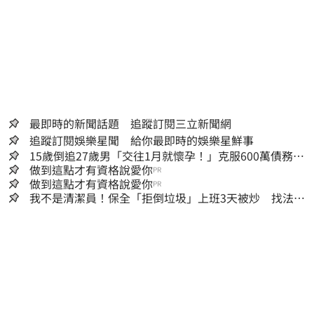
最即時的新聞話題 追蹤訂閱三立新聞網
追蹤訂閱娛樂星聞 給你最即時的娛樂星鮮事
15歲倒追27歲男「交往1月就懷孕！」克服600萬債務
36歲美魔女當阿嬤了
做到這點才有資格說愛你
PR
做到這點才有資格說愛你
PR
我不是清潔員！保全「拒倒垃圾」上班3天被炒 找法院
討公道結果出爐