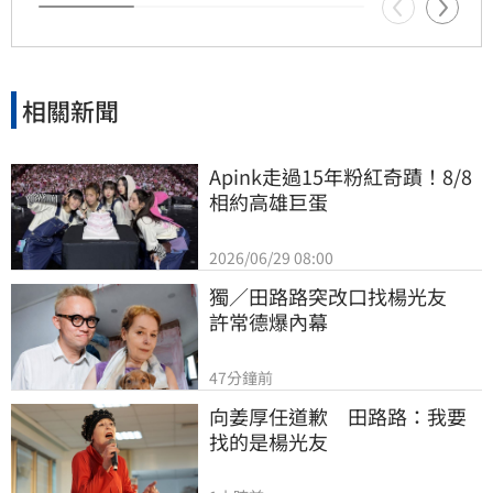
較符合當初疫苗採購受政治因素卡關或延遲的時
間線 。
相關新聞
Apink走過15年粉紅奇蹟！8/8
相約高雄巨蛋
2026/06/29 08:00
獨／田路路突改口找楊光友　
許常德爆內幕
47分鐘前
向姜厚任道歉　田路路：我要
找的是楊光友