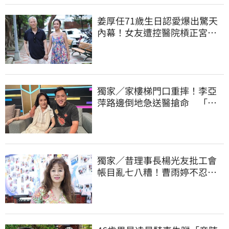
姜厚任71歲生日認愛爆出驚天
內幕！女友遭控醫院槓正宮女
兒 場面超火爆
獨家／家樓梯門口重摔！李亞
萍路邊倒地急送醫搶命 「最
新傷況」曝
獨家／昔理事長楊光友批工會
帳目亂七八糟！曹雨婷不忍
了 9字洩心聲