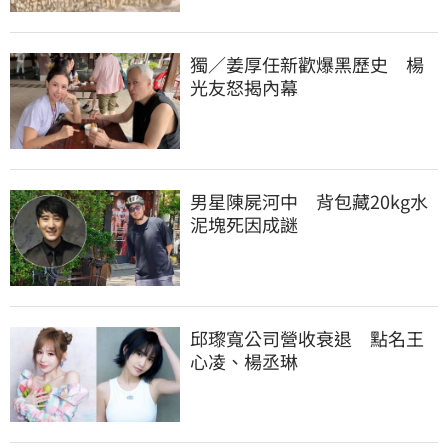
獨／姜厚任新歡爆黑歷史　楊
光友怒揭內幕
男星陳屍河中　背包藏20kg水
泥塊死因成謎
邱瓈寬公司營收衰退　點名王
心凌、楊丞琳