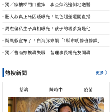
獨／家樓梯門口重摔 李亞萍路邊倒地送醫
肥大叔真正死因疑曝光！氣色超差還開直播
周杰倫私生子真相曝光！孩子的親爹竟是他
颱風假宣布了！白海豚來襲「1縣市明停班停課」
獨／曹雨婷挨轟失職 昔理事長楊光友開轟
熱搜新聞
更多
慈濟
陳時中
疫苗