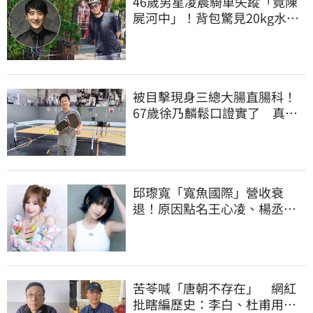
46歲男星凌晨騎車失蹤「竟陳
屍河中」！背包驚見20kg水泥
塊 死因成謎
被目擊現身三總大腸直腸科！
67歲徐乃麟鬆口證實了 真實
體況曝光
邱瓈寬「寬魚國際」營收衰
退！原因點名王心凌、楊丞琳
網笑翻：太誠實
苦苓喊「唐朝不存在」 網紅
批瞎編歷史：李白、杜甫用鮮