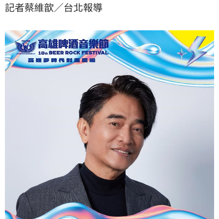
記者蔡維歆／台北報導
駕的事，質疑「有酒駕前科的人可以參加啤酒節活動
嗎？」對此，吳宗憲也回應了。蔡維歆