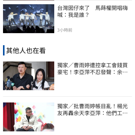
台灣囡仔來了　馬蒔權開唱嗨
喊：我是誰？
3小時前
其他人也在看
獨家／曹雨婷遭控拿工會錢買
豪宅！李亞萍不忍發聲：余天
管工會都貼錢
獨家／批曹雨婷帳目亂！楊光
友再轟余天李亞萍：他們工會
跟演藝圈沒關