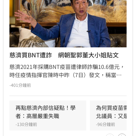
慈濟買BNT遭詐　網朝聖郭董大小姐貼文
慈濟2021年採購BNT疫苗遭律師詐騙10.6億元，
時任疫情指揮官陳時中昨（7日）發文，稱當年
早就苦口婆心要提防掮客，卻遭在野攻擊抹黑；
-401分鐘前
隨後綠營群起跟進，將慈濟受騙歸咎在野，強調
政府從未阻擋民間採購疫苗。然而另一派意見認
為，慈濟固然被當盤子詐騙，但和疫情爆發後疫
再點慈濟內部信疑點！學
為何買疫苗需要
苗確實不足，根本是兩碼事，批評綠營偷換概念
者：高層嚴重失職
北議員：又是中
洗記憶的手法太過粗糙。更有大批網友回顧郭台
-130分鐘前
-96分鐘前
銘2023年「大小姐說不要買」的貼文，認為內容