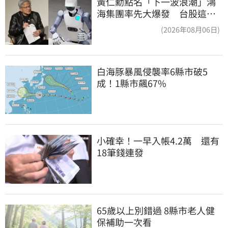
黃仁勳點名「下一波浪潮」鴻
海集團率先大爆發 台股這族
群全面噴出
(2026年08月06日)
白海豚暴風侵襲率6縣市破5
成！1縣市飆67%
小確幸！一早入帳4.2萬　還有
18筆錢連發
65歲以上別錯過 8縣市老人健
保補助一次看