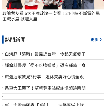
政論留友看 6大王牌政論一次看！24小時不斷電的民
主流水席 歡迎入座
熱門新聞
更多
白海豚「這時」最靠近台灣！今起天氣變了
腫瘤科醫曝「從不吃這道菜」恐多種癌上身
旅遊返家驚見3行李 退休夫妻好心情全毀
吊車大王哭了！望新豐車站感謝憶起這瞬間
新／大雷雨開轟「2縣市」 示警區域出爐