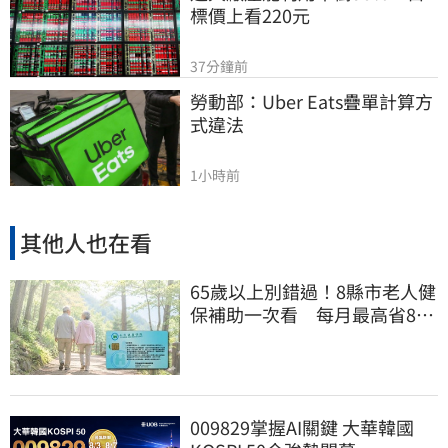
標價上看220元
37分鐘前
勞動部：Uber Eats疊單計算方
式違法
1小時前
其他人也在看
65歲以上別錯過！8縣市老人健
保補助一次看 每月最高省826
元
009829掌握AI關鍵 大華韓國