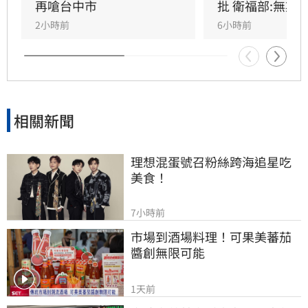
準」是基於營養標示的務實考量。（記者：簡浩
再嗆台中市
批 衛福部:無欺
正）
2小時前
6小時前
相關新聞
理想混蛋號召粉絲跨海追星吃
美食！
7小時前
市場到酒場料理！可果美蕃茄
醬創無限可能
1天前