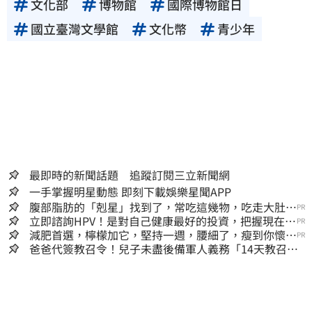
文化部
博物館
國際博物館日
國立臺灣文學館
文化幣
青少年
最即時的新聞話題 追蹤訂閱三立新聞網
一手掌握明星動態 即刻下載娛樂星聞APP
腹部脂肪的「剋星」找到了，常吃這幾物，吃走大肚
PR
囊，瘦出小蠻腰
立即諮詢HPV！是對自己健康最好的投資，把握現在不
PR
嫌晚！
減肥首選，檸檬加它，堅持一週，腰細了，瘦到你懷疑
PR
人生
爸爸代簽教召令！兒子未盡後備軍人義務「14天教召不
去」換3個月刑期