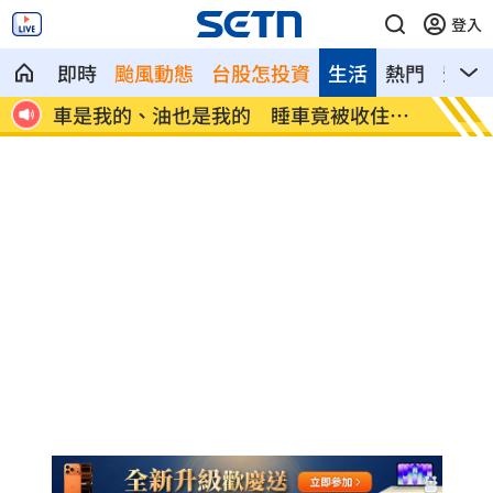
登入
即時
颱風動態
台股怎投資
生活
熱門
影音
局曝光
車是我的、油也是我的 睡車竟被收住宿
24歲
費
順