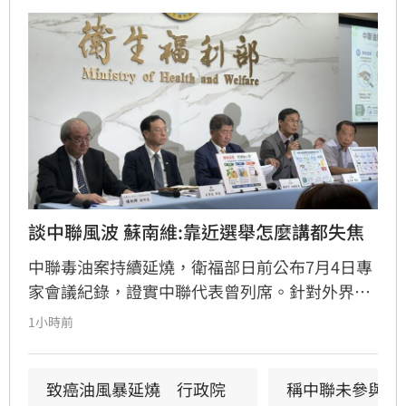
談中聯風波 蘇南維:靠近選舉怎麼講都失焦
中聯毒油案持續延燒，衛福部日前公布7月4日專
家會議紀錄，證實中聯代表曾列席。針對外界質
疑，與會的台大教授蘇南維還原現場，強調專家
1小時前
當時不斷挑戰中聯製程，中聯僅在受詢問時才進
行辯護。蘇南維直言，該事件已從單純科學討論
演變為政治議題，並解釋當初主張「20%下架標
致癌油風暴延燒　行政院
稱中聯未參與下