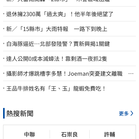
退休擁2300萬「過太爽」！他半年後絕望了
新／「15縣市」大雨特報 一路下到晚上
白海豚逼近…北部發陸警？賈新興揭1關鍵
達人公開0成本滅蟑法！靠剩酒一夜抓2隻
攝影師才爆跳槽李多慧！Joeman突憂建文離職 發
聲「其實我很清楚」
王品牛排姓名有「王、玉」龍蝦免費吃！
熱搜新聞
更多
中聯
石崇良
許輔