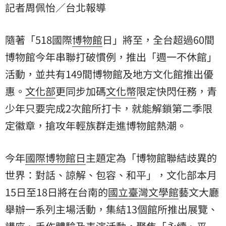
記者周佩怡／台北報導
隨著「518國際
博物館
日」將至，全台超過60間
博物館今年串聯打破慣例，推出「週一不休館」
活動，並共有149間博物館及地方文化館推出優
惠。
文化部
更同步加碼
文化幣
限定快閃任務，
青
少年
只要完成2次館所打卡，就能解鎖第二季限
定徽章，搶攻年輕族群走進博物館熱潮。
今年
國際博物館日
主題定為「博物館聯結歧異的
世界：對話、諒解、包容、和平」，文化部本月
15日至18日將在台南的
國立臺灣文學館
藝文大廳
舉辦一系列主場活動，集結13個館所推出展覽、