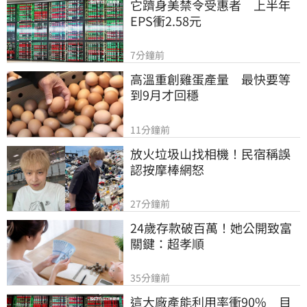
它躋身美禁令受惠者　上半年
EPS衝2.58元
7分鐘前
高溫重創雞蛋產量　最快要等
到9月才回穩
11分鐘前
放火垃圾山找相機！民宿稱誤
認按摩棒網怒
27分鐘前
24歲存款破百萬！她公開致富
關鍵：超孝順
35分鐘前
這大廠產能利用率衝90%　目