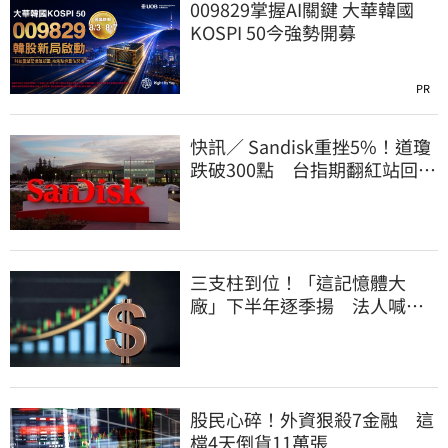
009829掌握AI關鍵 大華韓國
KOSPI 50今強勢開募
PR
快訊／ Sandisk重挫5%！道瓊
跌破300點 台指期翻紅站回
44000點
三支柱到位！「這記憶體大
廠」下半年逐季揚 法人喊
EPS上看5.68元
股民心碎！外資狠殺7金融 這
檔4天倒貨11萬張