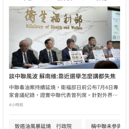
談中聯風波 蘇南維:靠近選舉怎麼講都失焦
中聯毒油案持續延燒，衛福部日前公布7月4日專
家會議紀錄，證實中聯代表曾列席。針對外界質
疑，與會的台大教授蘇南維還原現場，強調專家
4小時前
當時不斷挑戰中聯製程，中聯僅在受詢問時才進
行辯護。蘇南維直言，該事件已從單純科學討論
演變為政治議題，並解釋當初主張「20%下架標
致癌油風暴延燒　行政院
稱中聯未參與下