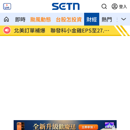
登入
即時
颱風動態
台股怎投資
財經
熱門
影音
.12
AI和你讀的不同！實測《時代》驚揭1真相
這大廠