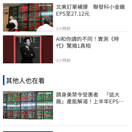
北美訂單補爆　聯發科小金雞
EPS至27.12元
1小時前
AI和你讀的不同！實測《時
代》驚揭1真相
2小時前
其他人也在看
躋身美禁令受惠者 「這大
廠」產能解渴！上半年EPS衝
2.58元擺脫虧損