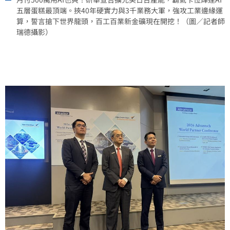
五層蛋糕最頂端。挾40年硬實力與3千業務大軍，強攻工業邊緣運
算，誓言搶下世界龍頭，百工百業新金礦現在開挖！（圖／記者師
瑞德攝影）