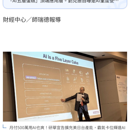
「AI五層蛋糕」頂端應用層。劉克振自曝是AI重度使用
者，願月付500萬訂閱。憑藉40年硬體底蘊與3000名全
球業務大軍，研華築起難以複製的護城河，全力搶攻工
財經中心／師瑞德報導
業邊緣運算金礦。面對COMPUTEX熱潮，研華將深化與
輝達合作，目標成為世界級邊緣AI領導廠商，開啟百工
百業商機。
月付500萬用AI也爽！研華宣告擴充美日台產能，霸氣卡位輝達AI