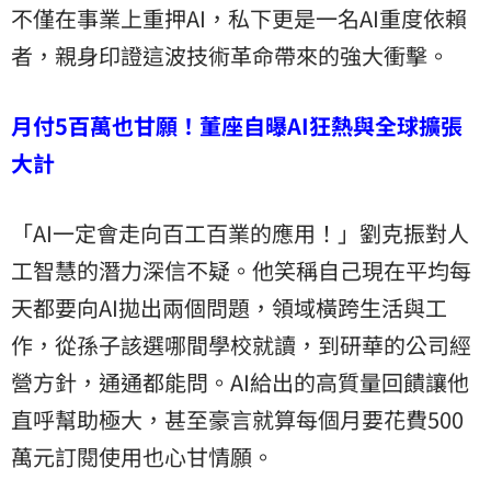
不僅在事業上重押AI，私下更是一名AI重度依賴
者，親身印證這波技術革命帶來的強大衝擊。
月付5百萬也甘願！董座自曝AI狂熱與全球擴張
大計
「AI一定會走向百工百業的應用！」劉克振對人
工智慧的潛力深信不疑。他笑稱自己現在平均每
天都要向AI拋出兩個問題，領域橫跨生活與工
作，從孫子該選哪間學校就讀，到研華的公司經
營方針，通通都能問。AI給出的高質量回饋讓他
直呼幫助極大，甚至豪言就算每個月要花費500
萬元訂閱使用也心甘情願。