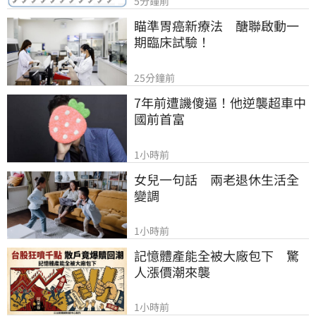
5分鐘前
瞄準胃癌新療法　醣聯啟動一
期臨床試驗！
25分鐘前
7年前遭譏傻逼！他逆襲超車中
國前首富
1小時前
女兒一句話　兩老退休生活全
變調
1小時前
記憶體產能全被大廠包下　驚
人漲價潮來襲
1小時前