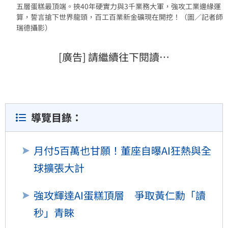
五層蛋糕最頂端。挾40年硬實力與3千業務大軍，強攻工業邊緣運
算，誓言搶下世界龍頭，百工百業新金礦現在開挖！（圖／記者師
瑞德攝影）
[廣告] 請繼續往下閱讀…
導覽目錄：
月付5百萬也甘願！董座自曝AI狂熱與全
球擴張大計
強攻輝達AI蛋糕頂層 爭取黃仁勳「讀
秒」青睞