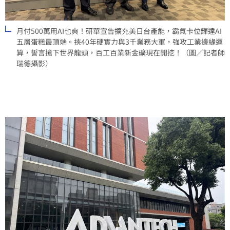
月付500萬用AI也爽！研華宣告擴充美日台產能，霸氣卡位輝達AI
五層蛋糕最頂端。挾40年硬實力與3千業務大軍，強攻工業邊緣運
算，誓言搶下世界龍頭，百工百業新金礦現在開挖！（圖／記者師
瑞德攝影）