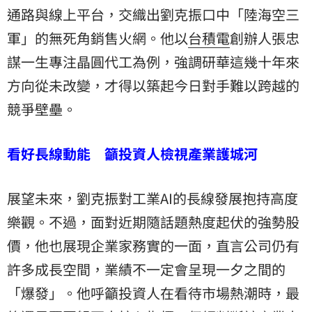
通路與線上平台，交織出劉克振口中「陸海空三
軍」的無死角銷售火網。他以
台積電
創辦人
張忠
謀
一生專注晶圓代工為例，強調研華這幾十年來
方向從未改變，才得以築起今日對手難以跨越的
競爭壁壘。
看好長線動能 籲投資人檢視產業護城河
展望未來，劉克振對工業AI的長線發展抱持高度
樂觀。不過，面對近期隨話題熱度起伏的強勢股
價，他也展現企業家務實的一面，直言公司仍有
許多成長空間，業績不一定會呈現一夕之間的
「爆發」。他呼籲投資人在看待市場熱潮時，最