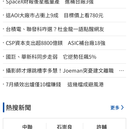
SpaceX財報後星艦量產 進補台廠3強
這AOI大廠市占衝上9成 目標價上看780元
台積電、聯發科咋選？杜金龍一語點醒網友
CSP資本支出超8800億鎂 ASIC補台廠18強
國巨、華新科同步走弱 它逆勢狂飆5%
攝影師才爆跳槽李多慧！Joeman突憂建文離職 發
聲「其實我很清楚」
7月績效出爐僅10檔賺錢 這幾檔成避風港
熱搜新聞
更多
中聯
石崇良
許輔