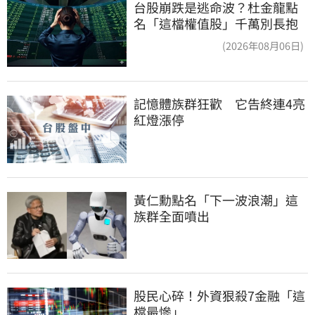
台股崩跌是逃命波？杜金龍點
名「這檔權值股」千萬別長抱
(2026年08月06日)
記憶體族群狂歡　它告終連4亮
紅燈漲停
黃仁勳點名「下一波浪潮」這
族群全面噴出
股民心碎！外資狠殺7金融「這
檔最慘」