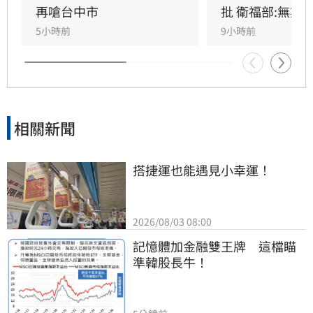
準」是基於營養標示的務實考量。（記者：簡浩
再嗆台中市
批 衛福部:無欺
正）
5小時前
9小時前
相關新聞
搭捷運也能遇見小幸運！
2026/08/03 08:00
記憶體加金融雙王牌　這檔瞄
準韓股長牛！