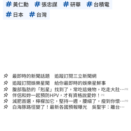
黃仁勳
張忠謀
研華
台積電
日本
台灣
最即時的新聞話題 追蹤訂閱三立新聞網
追蹤訂閱娛樂星聞 給你最即時的娛樂星鮮事
腹部脂肪的「剋星」找到了，常吃這幾物，吃走大肚
PR
囊，瘦出小蠻腰
伴侶和妳一起預防HPV，才有資格說愛妳！
PR
減肥首選，檸檬加它，堅持一週，腰細了，瘦到你懷疑
PR
人生
白海豚路徑變了！最新各國預報曝光 吳聖宇：離台灣
又更近一點