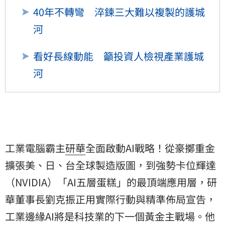
40年不轉彎 淬鍊三大難以複製的護城
河
看好長線動能 籲投資人檢視產業護城
河
工業電腦霸主
研華
全面啟動AI戰略！從豪擲重金
擴張美、日、台全球製造版圖，到強勢卡位輝達
（NVIDIA）「AI五層蛋糕」的最頂端應用層，研
華董事長劉克振正用實際行動與精準佈局宣告，
工業邊緣AI將是科技業的下一個黃金主戰場。他