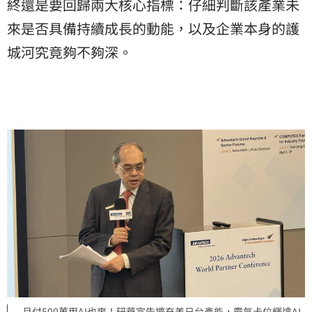
終還是要回歸兩大核心指標：仔細判斷該產業未
來是否具備持續成長的動能，以及企業本身的護
城河究竟夠不夠深。
月付500萬用AI也爽！研華宣告擴充美日台產能，霸氣卡位輝達AI