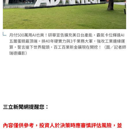
月付500萬用AI也爽！研華宣告擴充美日台產能，霸氣卡位輝達AI
五層蛋糕最頂端。挾40年硬實力與3千業務大軍，強攻工業邊緣運
算，誓言搶下世界龍頭，百工百業新金礦現在開挖！（圖／記者師
瑞德攝影）
三立新聞網提醒您：
內容僅供參考，投資人於決策時應審慎評估風險，並