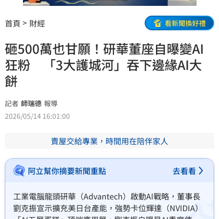
首頁
財經
看新聞換好禮
砸500萬也甘願！研華董座自曝變AI
狂粉 「3大護城河」吞下邊緣AI大
餅
記者
師瑞德
報導
2026/05/14 16:01:00
賣屋交給專業，時間用在陪伴家人
阿立幫你摘要新聞重點
去看看
工業電腦龍頭研華（Advantech）啟動AI戰略，董事長
劉克振宣示擴充美日台產能，強勢卡位輝達（NVIDIA）