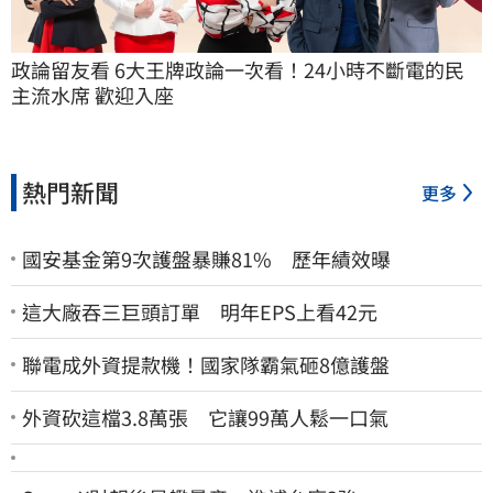
政論留友看 6大王牌政論一次看！24小時不斷電的民
主流水席 歡迎入座
熱門新聞
更多
國安基金第9次護盤暴賺81% 歷年績效曝
這大廠吞三巨頭訂單 明年EPS上看42元
聯電成外資提款機！國家隊霸氣砸8億護盤
外資砍這檔3.8萬張 它讓99萬人鬆一口氣