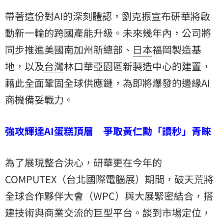
帶著這份對AI的深刻體認，劉克振宣布研華將啟
動新一輪的跨國產能升級。未來幾年內，公司將
同步推進美國南加州新總部、
日本
福岡製造基
地，以及
台灣
林口華亞園區新製造中心的建置，
藉此全面鞏固全球供應鏈，為即將爆發的邊緣AI
商機備妥戰力。
強攻輝達AI蛋糕頂層 爭取黃仁勳「讀秒」青睞
為了展現整合決心，研華更在今年的
COMPUTEX（台北國際電腦展）期間，破天荒將
全球合作夥伴大會（WPC）與大展緊密結合，搭
建技術與商業交流的巨型平台。談到市場定位，