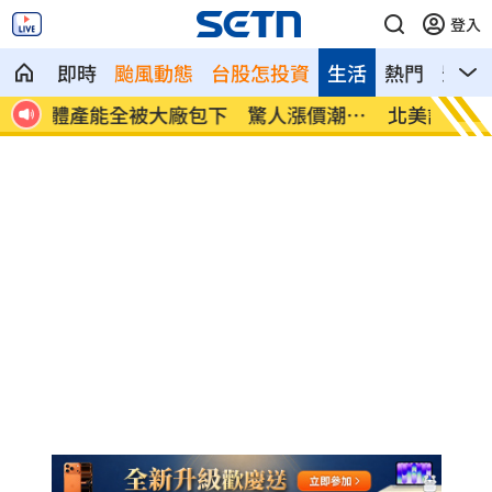
登入
即時
颱風動態
台股怎投資
生活
熱門
影音
潮來
北美訂單補爆 聯發科小金雞EPS至27.12
AI和
元