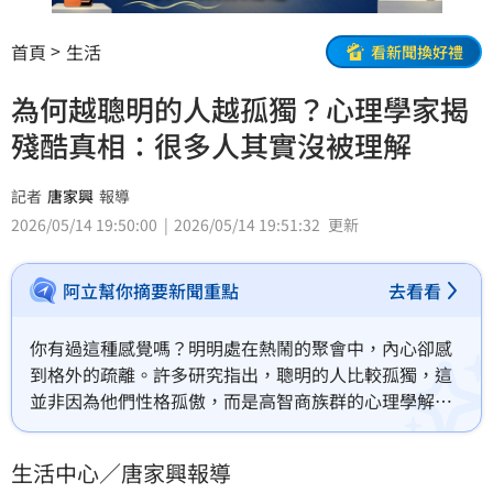
首頁
生活
看新聞換好禮
為何越聰明的人越孤獨？心理學家揭
殘酷真相：很多人其實沒被理解
記者
唐家興
報導
2026/05/14 19:50:00
2026/05/14 19:51:32
更新
阿立幫你摘要新聞重點
去看看
你有過這種感覺嗎？明明處在熱鬧的聚會中，內心卻感
到格外的疏離。許多研究指出，聰明的人比較孤獨，這
並非因為他們性格孤傲，而是高智商族群的心理學解析
顯示，他們對於社交需求與幸福感的定義與大眾截然不
同。當一般人透過頻繁的聚會獲得快樂時，智力程度較
生活中心／唐家興報導
高的人，反而可能在獨處中找到更深層的生活滿意度。