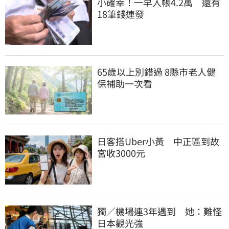
小確幸！一早入帳4.2萬　還有
18筆錢連發
65歲以上別錯過 8縣市老人健
保補助一次看
日客搭Uber小黃　中正區到故
宮收3000元
獨／機場連3年遇到　她：難怪
日本觀光強