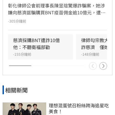
彰化律師公會前理事長陳昱瑄驚爆詐騙案，她涉
嫌向慈濟誆騙購買BNT疫苗佣金逾10億元，遭台
中地檢署依詐欺、洗錢等罪起訴並接押。此案揭
-305分鐘前
露當年慈濟採購疫苗過程中，確實遭遇私人掮客
詐騙，引發輿論熱議。當年國民黨曾因陳時中提
醒勿信掮客而怒批政府阻擋疫苗，如今真相大
慈濟採購BNT遭詐10億　
律師勾宗教大師
白，證實慈濟確實受騙，當年國民黨指責民進黨
他：不聽衛福部勸
詐慈濟　僅她交
的貼文遭大批網友留言朝聖，戲稱是大型翻車現
-155分鐘前
-148分鐘前
場。面對詐騙真相，慈濟表達遺憾並配合調查，
林智群律師則表示時間證明一切，感嘆當年政府
的提醒遭政治操作抹黑，如今結果公開，真相已
不言而喻。
相關新聞
理想混蛋號召粉絲跨海追星吃
美食！