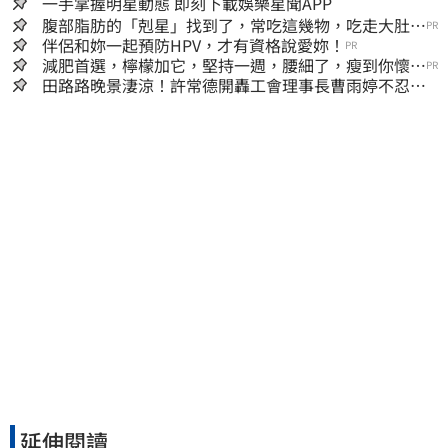
一手掌握明星動態 即刻下載娛樂星聞APP
腹部脂肪的「剋星」找到了，常吃這幾物，吃走大肚
PR
囊，瘦出小蠻腰
伴侶和妳一起預防HPV，才有資格說愛妳！
PR
減肥首選，檸檬加它，堅持一週，腰細了，瘦到你懷疑
PR
人生
田路路晚景淒涼！許常德開轟工會理事長曹雨婷不忍
了：別只包紅包慰問
延伸閱讀