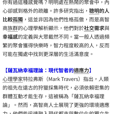
你有過這種感覺嗎？明明處在熱鬧的聚會中，內
心卻感到格外的疏離。許多研究指出，
聰明
的人
比較
孤獨
，這並非因為他們性格孤傲，而是高智
商
族群
的心理學解析顯示，他們對於
社交
需求
與
幸福感
的定義與大眾截然不同。當一般人透過頻
繁的聚會獲得快樂時，智力程度較高的人，反而
可能在獨處中找到更深層的生活滿意度。
【薩瓦納幸福理論：現代智者的
適應力
】
心理學家
特拉弗斯（Mark Travers）指出，人類
的祖先在遠古的狩獵採集時代，必須依賴密集的
群體互動才能生存，這被稱為「薩瓦納幸福理
論」。然而，高智商人士展現了更強的環境適應
力，他們能迅速融入現代都市與數位化的獨立生