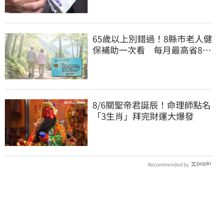
65歲以上別錯過！8縣市老人健
保補助一次看 每月最高省826
元
8/6關聖帝君誕辰！命理師點名
「3生肖」拜完財運大爆發
Recommended by