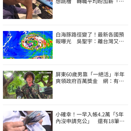
想跳槽 轉職平均盼加薪「破
萬元」
白海豚路徑變了！最新各國預
報曝光 吳聖宇：離台灣又更
近一點
屏東60歲男靠「一絕活」半年
爽領政府百萬獎金 網：有人
要組隊賺錢嗎？
小確幸！一早入帳4.2萬「5年
內沒申請充公」 還有18筆錢
連發到8月底