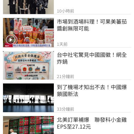
10小時前
市場到酒場料理！可果美蕃茄
醬創無限可能
1天前
台中社宅驚見中國國徽！網全
炸鍋
21分鐘前
到了機場才知出不去！中國爆
鎖國新法
33分鐘前
北美訂單補爆　聯發科小金雞
EPS至27.12元