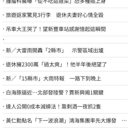
腫瘤科醫曝「從不吃這道菜」恐多種癌上身
旅遊返家驚見3行李 退休夫妻好心情全毀
吊車大王哭了！望新豐車站感謝憶起這瞬間
新／大雷雨開轟「2縣市」 示警區域出爐
退休擁2300萬「過太爽」！他半年後絕望了
新／「15縣市」大雨特報 一路下到晚上
白海豚逼近…北部發陸警？賈新興揭1關鍵
達人公開0成本滅蟑法！靠剩酒一夜抓2隻
黃仁勳點名「下一波浪潮」鴻海集團率先大爆發 台
股這族群全面噴出