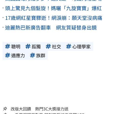
頭上驚見九個髮旋！媽曬「九旋寶寶」爆紅
17歲網紅星寶驟逝！網淚崩：願天堂沒病痛
迪麗熱巴新廣告翻車 網友質疑替身出鏡
聰明
孤獨
社交
心理學家
適應力
族群
改版大回饋 熱門3C大獎接力送