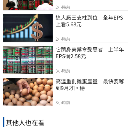
2小時前
這大廠三支柱到位　全年EPS
上看5.68元
2小時前
它躋身美禁令受惠者　上半年
EPS衝2.58元
3小時前
高溫重創雞蛋產量　最快要等
到9月才回穩
3小時前
其他人也在看