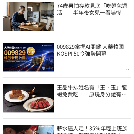
74歲男怕存款見底「吃麵包過
活」 半年後女兒一看嚇慘
009829掌握AI關鍵 大華韓國
KOSPI 50今強勢開募
PR
王品牛排姓名有「王、玉」龍
蝦免費吃！ 原燒身分證有
「8」招待海鮮
薪水逼人走！35％年輕上班族