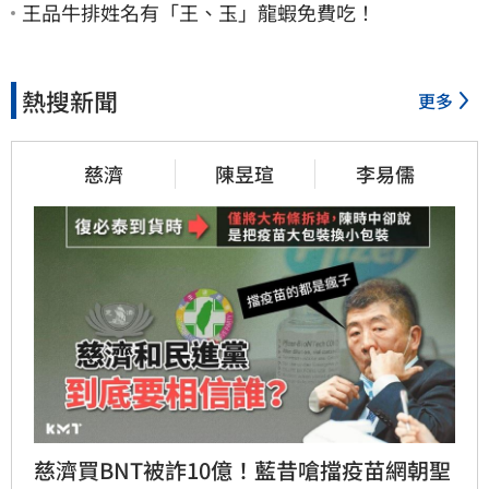
王品牛排姓名有「王、玉」龍蝦免費吃！
熱搜新聞
更多
慈濟
陳昱瑄
李易儒
慈濟買BNT被詐10億！藍昔嗆擋疫苗網朝聖