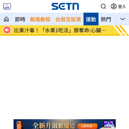
登入
即時
颱風動態
台股怎投資
運動
熱門
影音
全封殺
比果汁毒！「水果1吃法」狠奪命:心臟驟
女律揪
停
堆