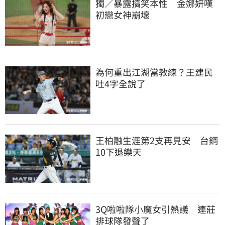
獨／暴露搞笑本性　金娜妍嘆
初戀女神崩壞
為何重出江湖當教練？王建民
吐4字全說了
王柏融生涯第2支再見安　台鋼
10下退樂天
3Q啦啦隊小魔女引熱議　連莊
排球隊發聲了