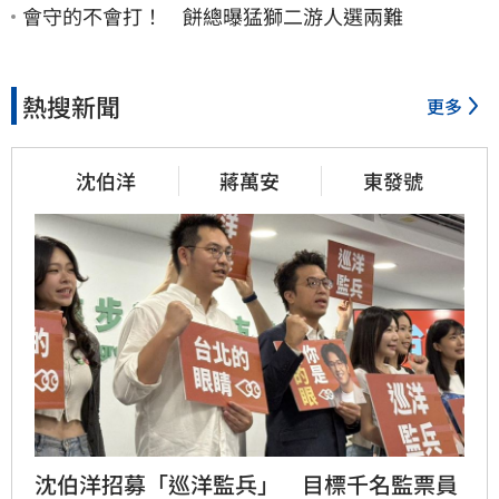
會守的不會打！ 餅總曝猛獅二游人選兩難
熱搜新聞
更多
沈伯洋
蔣萬安
東發號
沈伯洋招募「巡洋監兵」　目標千名監票員