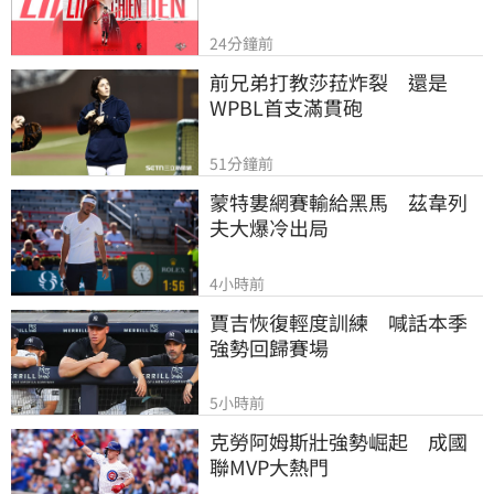
24分鐘前
前兄弟打教莎菈炸裂　還是
WPBL首支滿貫砲
51分鐘前
蒙特婁網賽輸給黑馬　茲韋列
夫大爆冷出局
4小時前
賈吉恢復輕度訓練　喊話本季
強勢回歸賽場
5小時前
克勞阿姆斯壯強勢崛起　成國
聯MVP大熱門