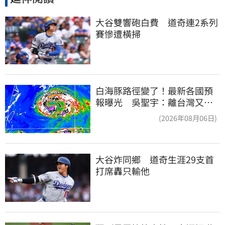
大谷雙響砲白費　道奇連2系列
賽慘遭橫掃
白海豚路徑變了！最新各國預
報曝光 吳聖宇：離台灣又更
近一點
(2026年08月06日)
大谷炸同鄉　道奇生涯29支首
打席轟只輸他