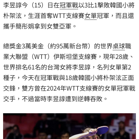
李昱諄
今（15）日在
冠軍戰
以3比1擊敗韓國小將
朴架泫，生涯首奪WTT支線賽
女單
冠軍，而且還
攜手簡彤娟拿到女雙亞軍。
總獎金3萬美金（約95萬新台幣）的世界
桌球
職
業大聯盟（WTT）伊斯坦堡支線賽，現年28歲、
世界排名61名的台灣女將李昱諄，名列女單第2
種子，今天在冠軍戰與18歲韓國小將朴架泫正面
交鋒，雙方曾在2024年WTT支線賽的女單冠軍戰
交手，不過當時李昱諄遭到逆轉吞敗。