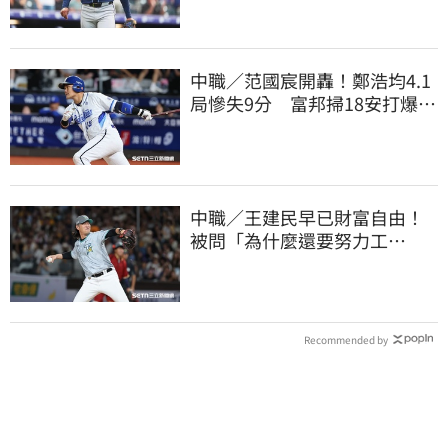
中職／范國宸開轟！鄭浩均4.1
局慘失9分 富邦掃18安打爆兄
弟仍並列墊底
中職／王建民早已財富自由！
被問「為什麼還要努力工
作？」吐4字全說了
Recommended by