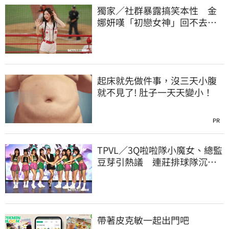
獨家／社群暴露搞笑本性 金
娜妍嘆「初戀女神」回不去！
喊話想代言啤酒
起床就先做件事，沒三天小腹
就不見了! 肚子一天天變小！
PR
TPVL／3Q啦啦隊小魔女、總監
豆芽引熱議 連莊排球隊沉默6
天發聲了
帶著皮克敏一起出門吧