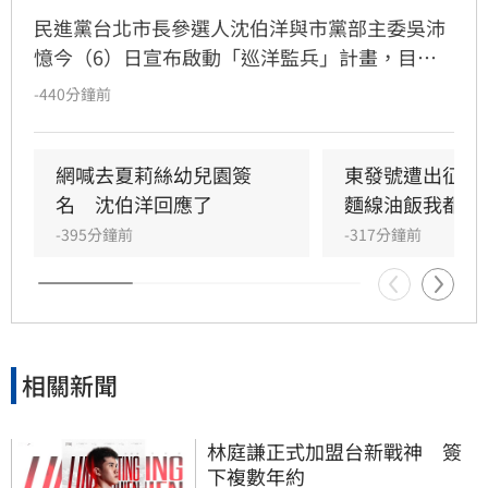
民進黨台北市長參選人沈伯洋與市黨部主委吳沛
憶今（6）日宣布啟動「巡洋監兵」計畫，目標
號召千名公民擔任監票員，確保今年11月28日台
-440分鐘前
北市長及議員選舉過程公開透明，凡年滿18歲至
72歲民眾皆可透過沈伯洋官方LINE報名。沈伯洋
說，許多人參與政治的起點正是從監票員做起，
網喊去夏莉絲幼兒園簽
東發號遭出征！
如果大家覺得台灣的民主值得守護，也想要參與
名　沈伯洋回應了
麵線油飯我都喜
這樣的行動，歡迎加入「巡洋監兵」行列，共同
-395分鐘前
-317分鐘前
成為「台北的眼睛」。
相關新聞
林庭謙正式加盟台新戰神　簽
下複數年約