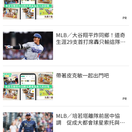
PR
MLB／大谷翔平炸同鄉！道奇
生涯29支首打席轟只輸這隊
友 一棒締3里程碑
帶著皮克敏一起出門吧
PR
MLB／培若塔離隊前居中協
調 促成大都會球星索托與林
多世紀大和解