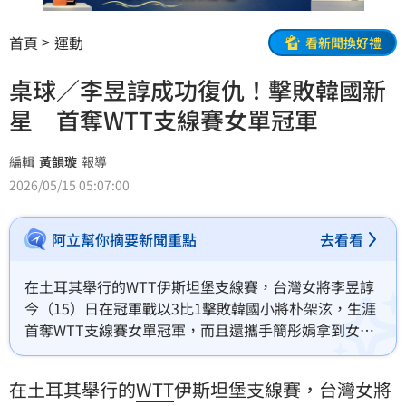
首頁
運動
看新聞換好禮
桌球／李昱諄成功復仇！擊敗韓國新
星 首奪WTT支線賽女單冠軍
編輯
黃韻璇
報導
2026/05/15 05:07:00
阿立幫你摘要新聞重點
去看看
在土耳其舉行的WTT伊斯坦堡支線賽，台灣女將李昱諄
今（15）日在冠軍戰以3比1擊敗韓國小將朴架泫，生涯
首奪WTT支線賽女單冠軍，而且還攜手簡彤娟拿到女雙
亞軍。
在土耳其舉行的
WTT
伊斯坦堡支線賽，台灣女將