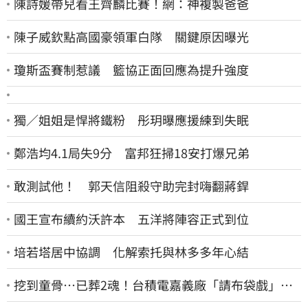
陳詩媛帶兒看王齊麟比賽！網：神複製爸爸
陳子威欽點高國豪領軍白隊 關鍵原因曝光
瓊斯盃賽制惹議 籃協正面回應為提升強度
獨／姐姐是悍將鐵粉 彤玥曝應援練到失眠
鄭浩均4.1局失9分 富邦狂掃18安打爆兄弟
敢測試他！ 郭天信阻殺守助完封嗨翻蔣銲
國王宣布續約沃許本 五洋將陣容正式到位
培若塔居中協調 化解索托與林多多年心結
挖到童骨…已葬2魂！台積電嘉義廠「請布袋戲」原
因曝