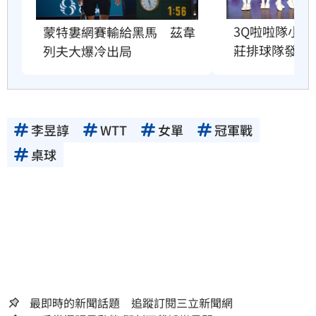
3Q啦啦隊小
蒙特婁網賽輸給黑馬　茲韋
莊排球隊發聲
列夫大爆冷出局
李昱諄
WTT
女單
冠軍戰
桌球
最即時的新聞話題 追蹤訂閱三立新聞網