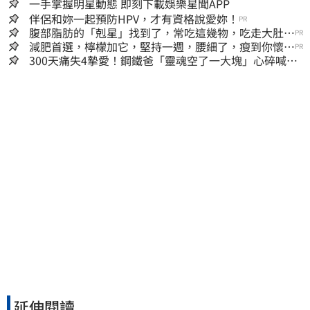
一手掌握明星動態 即刻下載娛樂星聞APP
伴侶和妳一起預防HPV，才有資格說愛妳！
PR
腹部脂肪的「剋星」找到了，常吃這幾物，吃走大肚
PR
囊，瘦出小蠻腰
減肥首選，檸檬加它，堅持一週，腰細了，瘦到你懷疑
PR
人生
300天痛失4摯愛！鋼鐵爸「靈魂空了一大塊」心碎喊：
這輩子最痛的路
延伸閱讀