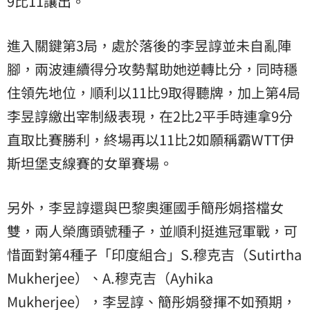
9比11讓出。
進入關鍵第3局，處於落後的李昱諄並未自亂陣
腳，兩波連續得分攻勢幫助她逆轉比分，同時穩
住領先地位，順利以11比9取得聽牌，加上第4局
李昱諄繳出宰制級表現，在2比2平手時連拿9分
直取比賽勝利，終場再以11比2如願稱霸WTT伊
斯坦堡支線賽的女單賽場。
另外，李昱諄還與巴黎奧運國手簡彤娟搭檔女
雙，兩人榮膺頭號種子，並順利挺進冠軍戰，可
惜面對第4種子「印度組合」S.穆克吉（Sutirtha
Mukherjee）、A.穆克吉（Ayhika
Mukherjee），李昱諄、簡彤娟發揮不如預期，