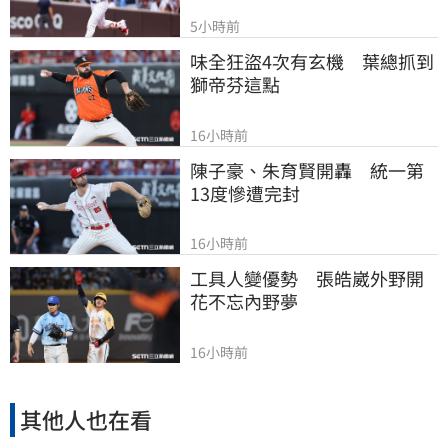
5小時前
味全狂盜4次有玄機　葉總抓到
獅帝芬這點
16小時前
陳子豪、朱育賢開轟　統一第
13度慘遭完封
16小時前
工具人變優勢　張皓崴外野開
花不忘內野夢
16小時前
其他人也在看