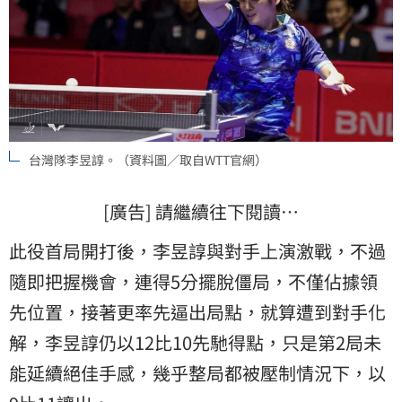
台灣隊李昱諄。（資料圖／取自WTT官網）
[廣告] 請繼續往下閱讀…
此役首局開打後，李昱諄與對手上演激戰，不過
隨即把握機會，連得5分擺脫僵局，不僅佔據領
先位置，接著更率先逼出局點，就算遭到對手化
解，李昱諄仍以12比10先馳得點，只是第2局未
能延續絕佳手感，幾乎整局都被壓制情況下，以