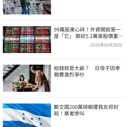
99萬股東心碎！外資開殺第一
是「它」 狠砍5.1萬張股價重挫
近5%
(2020年09月30日)
給錢就是大爺？　日母子因孝
親費激烈爭吵
斷交國200萬磅蝦遭我友邦封
殺！業者慘叫