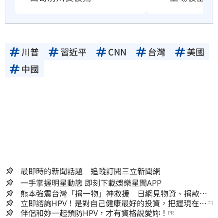
川普
習近平
CNN
台灣
美國
中國
最即時的新聞話題 追蹤訂閱三立新聞網
一手掌握明星動態 即刻下載娛樂星聞APP
熊本強震台灣「捐一物」神救援 日網見物資、捐款
喊：給台灣統治算了
立即諮詢HPV！是對自己健康最好的投資，把握現在不
PR
嫌晚！
伴侶和妳一起預防HPV，才有資格說愛妳！
PR