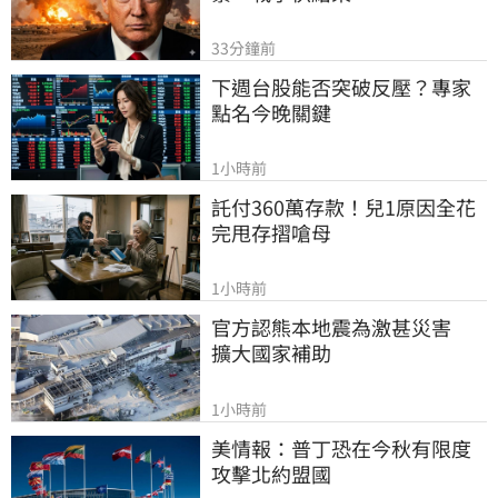
33分鐘前
下週台股能否突破反壓？專家
點名今晚關鍵
1小時前
託付360萬存款！兒1原因全花
完甩存摺嗆母
1小時前
官方認熊本地震為激甚災害　
擴大國家補助
1小時前
美情報：普丁恐在今秋有限度
攻擊北約盟國