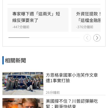
成交量達8207億元。三大法人合計賣超442.44億
元，其中外資終結連兩日買超，轉為賣超407.16
億元，大舉減碼群創與華邦電，長榮航則獲外資
專家曝下週「這兩天」短
外資狂提款！國
青睞成為買超冠軍。市場多空在季線壓力區拉
線反彈要來了
「這檔金融股 」
鋸，投資人需密切留意後續外資操作動向與資金
-447分鐘前
-376分鐘前
流向，短線獲利回吐賣壓是否持續，將成為影響
大盤後市走勢的關鍵指標。
相關新聞
方恩格拿國軍小泡芙作文章　
遭1事實打臉
26分鐘前
美國撐不住？川普認彈藥吃
緊：戰爭快結束