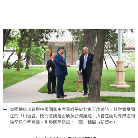
力，才選擇收起平時大鳴大放的風格。這場外交互動展
現了中美關係的微妙氣氛與地緣政治下的媒體生態。
美國總統川普與中國國家主席習近平於北京天壇參訪，針對備受關
注的「川習會」閉門會議是否觸及台灣議題，川普在面對外媒追問
時罕見全程噤聲，引發國際熱議。（圖／翻攝自新華社）