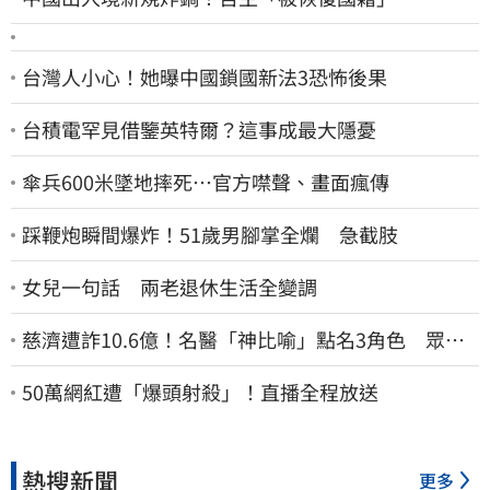
台灣人小心！她曝中國鎖國新法3恐怖後果
台積電罕見借鑒英特爾？這事成最大隱憂
傘兵600米墜地摔死…官方噤聲、畫面瘋傳
踩鞭炮瞬間爆炸！51歲男腳掌全爛 急截肢
女兒一句話 兩老退休生活全變調
慈濟遭詐10.6億！名醫「神比喻」點名3角色 眾人
一看秒懂讚：好傳神
50萬網紅遭「爆頭射殺」！直播全程放送
熱搜新聞
更多