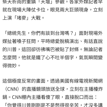
祭天祈雨的重鎮「天壇」參觀。各家外媒記者早
就在現場大陣仗卡位，眼見兩大巨頭現身，立刻
上演「堵麥」大戰。
「總統先生，你們有談到台灣嗎？」面對現場外
媒扯著嗓子狂問，平時總愛脫稿演出、有話直說
的川普，這回卻彷彿嘴巴被貼了封條。無論記者
怎麼問，他就是鐵了心不吐半個字，氣氛瞬間變
得微妙。
這個極度反常的畫面，透過美國有線電視新聞網
（CNN）的直播鏡頭放送全球，立刻在主播檯炸
鍋。CNN棚內主播看傻了眼，直接脫口而出：
「你覺得川普剛剛是不是憋得很辛苦，才沒多講