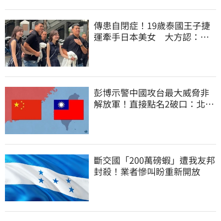
傳患自閉症！19歲泰國王子捷
運牽手日本美女 大方認：
「我在追她」
彭博示警中國攻台最大威脅非
解放軍！直接點名2破口：北京
正悄悄洗腦
斷交國「200萬磅蝦」遭我友邦
封殺！業者慘叫盼重新開放