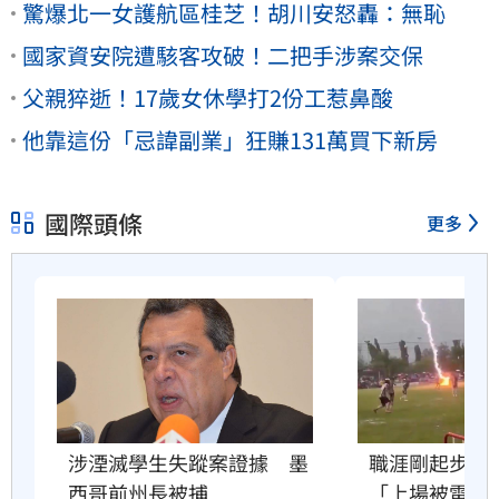
驚爆北一女護航區桂芝！胡川安怒轟：無恥
國家資安院遭駭客攻破！二把手涉案交保
父親猝逝！17歲女休學打2份工惹鼻酸
他靠這份「忌諱副業」狂賺131萬買下新房
國際頭條
更多
職涯剛起步　2
涉湮滅學生失蹤案證據　墨
「上場被雷劈
西哥前州長被捕