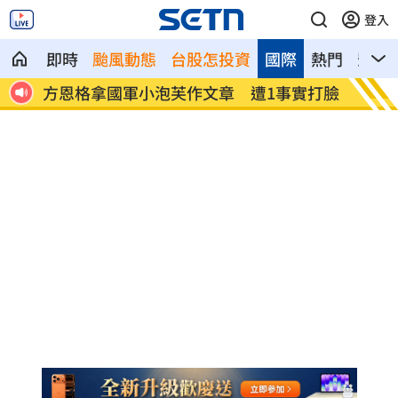
登入
即時
颱風動態
台股怎投資
國際
熱門
影音
00
方恩格拿國軍小泡芙作文章 遭1事實打臉
陳韻文
知