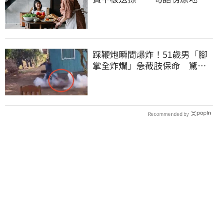
「傷心不已」
踩鞭炮瞬間爆炸！51歲男「腳
掌全炸爛」急截肢保命 驚悚
畫面曝光
Recommended by