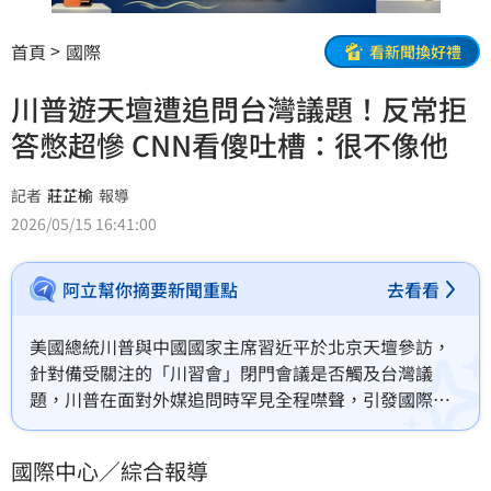
首頁
國際
看新聞換好禮
川普遊天壇遭追問台灣議題！反常拒
答憋超慘 CNN看傻吐槽：很不像他
記者
莊芷榆
報導
2026/05/15 16:41:00
阿立幫你摘要新聞重點
去看看
美國總統川普與中國國家主席習近平於北京天壇參訪，
針對備受關注的「川習會」閉門會議是否觸及台灣議
題，川普在面對外媒追問時罕見全程噤聲，引發國際熱
議。對此，美國有線電視新聞網（CNN）主播與記者在
直播中直呼「這真的很不像他」，分析認為川普是受限
國際中心／綜合報導
於身為客人的禮儀，加上中國官方對媒體的嚴格控管壓