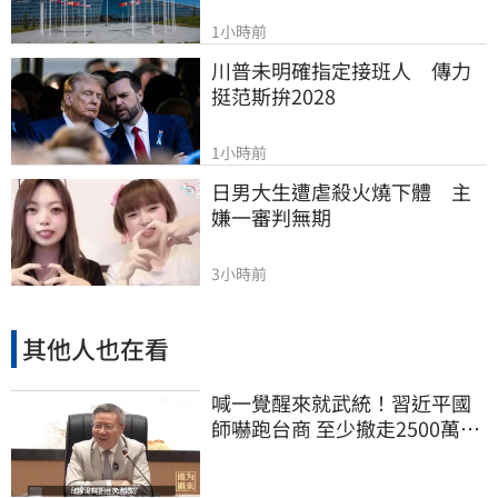
1小時前
川普未明確指定接班人　傳力
挺范斯拚2028
1小時前
日男大生遭虐殺火燒下體　主
嫌一審判無期
3小時前
其他人也在看
喊一覺醒來就武統！習近平國
師嚇跑台商 至少撤走2500萬份
工作