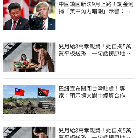
中國鎖國新法9月上路！謝金河
揭「美中角力暗潮」示警：台
灣1類人危險了
兒月給8萬孝親費！她自掏5萬
買平板送孫 一句話愣原地
「傷心不已」
巴紐宣布關閉台灣駐處！專
家：預示擴大對中經貿合作
兒月給8萬孝親費！她自掏5萬
買平板送孫 一句話愣原地