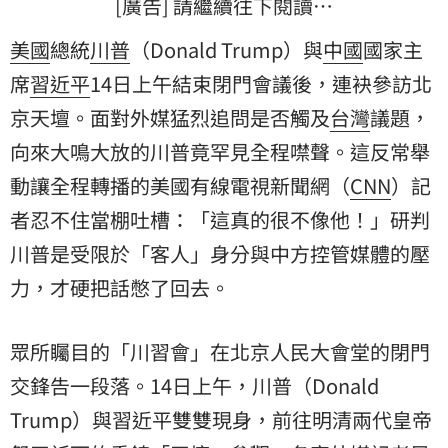
[廣告] 請繼續往下閱讀…
美國
總統
川普
（Donald Trump）與
中國
國家主
席
習近平
14日上午結束閉門會議後，連袂參訪北
京天壇。面對外媒猛烈追問是否觸及
台灣
議題，
向來大鳴大放的川普竟罕見全程噤聲。這反常舉
動讓全程轉播的美國有線電視新聞網（
CNN
）記
者忍不住當棚吐槽：「這真的很不像他！」研判
川普是受限於「客人」身分與中方控管媒體的壓
力，才硬把話憋了回去。
眾所矚目的「川習會」在北京人民大會堂的閉門
交鋒告一段落。14日上午，川普（Donald
Trump）與習近平雙雙現身，前往明清兩代皇帝