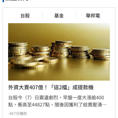
台股
基金
華邦電
外資大賣407億！「這2檔」成提款機
台股今（7）日震盪劇烈，早盤一度大漲逾400
點，衝高至44827點，隨後因獲利了結賣壓湧
現，指數翻黑收在44225.91點，下跌170.79點，
-467分鐘前