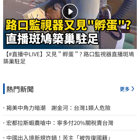
【#直播中LIVE】又見＂孵蛋＂? 路口監視器直播斑鳩
築巢駐足
熱門新聞
更多
揭美中角力暗潮 謝金河：台灣1類人危險
宏都拉斯蝦農嗆中：寧多付20%關稅賣台灣
中國出入境新規炸鍋！苦主「被恢復國籍」