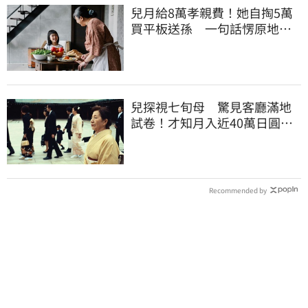
兒月給8萬孝親費！她自掏5萬
買平板送孫 一句話愣原地
「傷心不已」
兒探視七旬母 驚見客廳滿地
試卷！才知月入近40萬日圓
真相竟如此感人
Recommended by