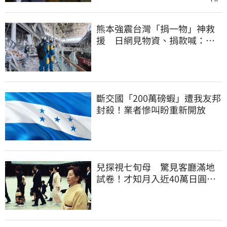
熊本強震台灣「捐一物」神救
援 日網見物資、捐款喊：給
台灣統治算了
斷交國「200萬磅蝦」遭我友邦
封殺！業者慘叫盼重新開放
兒探視七旬母 驚見客廳滿地
試卷！才知月入近40萬日圓
真相竟如此感人