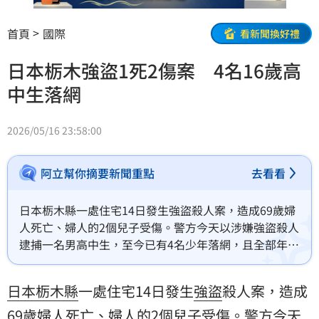
首頁
國際
看新聞換好禮
日本栃木強盜1死2傷案 4名16歲高
中生落網
2026/05/16 23:58:00
阿立幫你摘要新聞重點
去看看
日本栃木縣一處住宅14日發生強盜殺人案，造成69歲婦
人死亡、婦人的2個兒子受傷。警方今天以涉嫌強盜殺人
逮捕一名男高中生，至今已有4名少年落網，且全部年僅
16歲。警方認為4人就是犯罪執行者，懷疑案件與「匿
名流動型犯罪集團」（簡稱「匿流」）有關。
日本
栃木縣
一處住宅14日發生
強盜
殺人案，造成
69歲婦人死亡、婦人的2個兒子受傷。警方今天