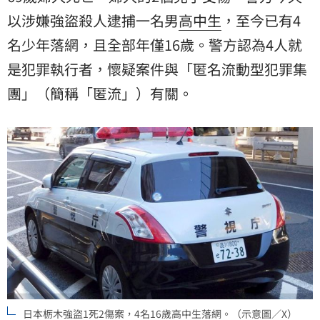
以涉嫌強盜殺人逮捕一名男
高中生
，至今已有4
名少年落網，且全部年僅16歲。警方認為4人就
是犯罪執行者，懷疑案件與「匿名流動型犯罪集
團」（簡稱「匿流」）有關。
日本栃木強盜1死2傷案，4名16歲高中生落網。（示意圖／X）