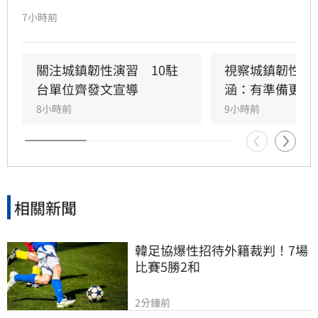
到三讀函文，強調編列預算為行政院憲政職權，
7小時前
將採取必要作為維護憲政秩序。政府推動「台灣
人口對策新戰略」，包含每月五千元成長津貼，
並強調行政院版透過弱勢對存能落實公平正義，
關注城鎮韌性演習　10駐
視察城鎮韌性演
避免在野黨版本加劇貧富差距。此外，政府同步
台單位齊發文宣導
涵：有準備更安
推動育兒留停六加三、延長婚產假等多項配套措
8小時前
9小時前
施，建構完善支持體系。政院重申，國家政策規
劃需具備整體性，針對立法院侵害預算編製權的
作為，將持續捍衛憲法賦予的權限，確保政策有
效執行以回應少子女化挑戰。
相關新聞
韓足協爆性招待外籍裁判！7場
比賽5勝2和
2分鐘前