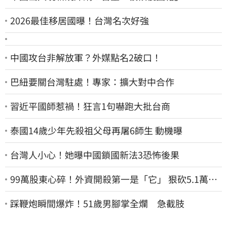
2026最佳移居國曝！台灣名次好強
中國攻台非解放軍？外媒點名2破口！
巴紐要關台灣駐處！專家：擴大對中合作
習近平國師惹禍！狂言1句嚇跑大批台商
泰國14歲少年先殺祖父母再屠6師生 動機曝
台灣人小心！她曝中國鎖國新法3恐怖後果
99萬股東心碎！外資開殺第一是「它」 狠砍5.1萬張
股價重挫近5%
踩鞭炮瞬間爆炸！51歲男腳掌全爛 急截肢