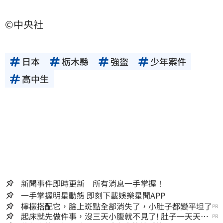
©中央社
日本
栃木縣
強盜
少年案件
高中生
新聞事件即時更新 所有消息一手掌握！
一手掌握明星動態 即刻下載娛樂星聞APP
檸檬搭配它，臉上斑點全部消失了，小肚子都變平坦了
PR
起床就先做件事，沒三天小腹就不見了! 肚子一天天變
PR