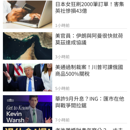
日本女狂刷2000筆訂單！害集
英社慘損43億
1小時前
美官員：伊朗與阿曼很快就荷
莫茲達成協議
3小時前
美通過制裁案！川普可課俄國
商品500%關稅
5小時前
華許9月升息？ING：匯市在他
與戰爭間拉鋸
7小時前
老後離婚財產怎麼分？　丈夫