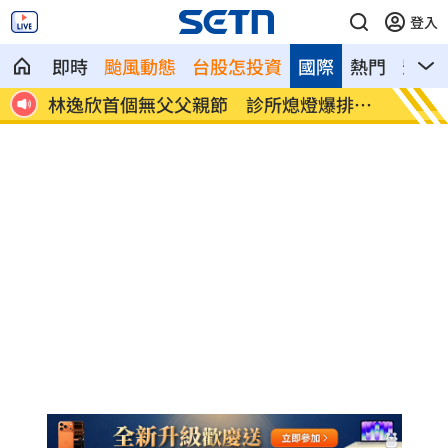
登入
即時
颱風動態
台股怎投資
國際
熱門
影音
身分
林逸欣首個無父父親節 診所熄燈爆排隊
村神相
潮
多