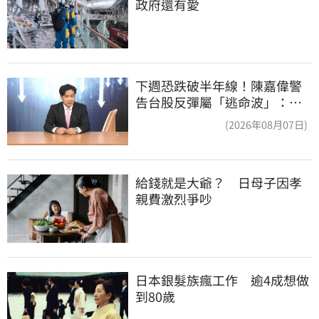
政府還有愛
下週恐跌破半年線！陳嘉偉警
告台股反彈屬「逃命波」：空
頭大屠殺剛開始
(2026年08月07日)
給錢就是大爺？　日母子因孝
親費激烈爭吵
日本銀髮族瘋工作　逾4成想做
到80歲