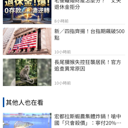
退休金拒分
8小時前
新／四指齊揚！台指期飆破500
點
10小時前
長尾獼猴失控狂襲居民！官方
追查異常原因
10小時前
其他人也在看
宏都拉斯蝦農集體炸鍋！嗆中
國「只會殺價」：寧付20%關