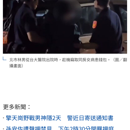
北市林男從台大醫院出院時，趁機竊取同房女病患錢包。（圖／翻
攝畫面）
更多新聞：
擎天崗野戰男神隱2天 警近日寄送通知書
孫安佐遭聲押禁見 下午2時30分開羈押庭