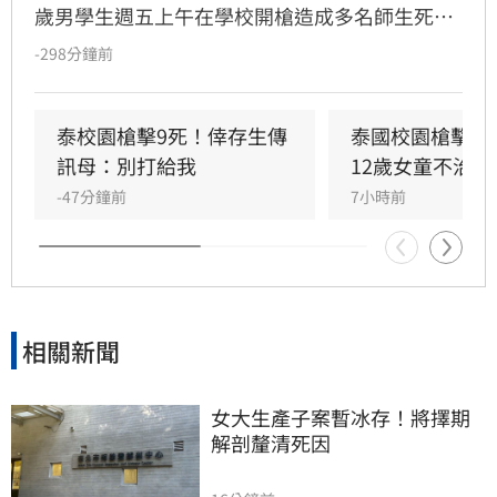
歲男學生週五上午在學校開槍造成多名師生死
傷，之後舉槍自盡，且嫌犯被懷疑案發前已在家
-298分鐘前
中殺害祖父母，而一名12歲女童送醫搶救後傷重
不治，使整起事件死亡人數增加至9人。慘案發
生後，泰國總理阿努廷（Anutin Charnvirakul）
泰校園槍擊9死！倖存生傳
泰國校園槍擊案
隨即承諾推動新的槍枝管制法律，未來擬限制一
訊母：別打給我
12歲女童不治
般民眾攜帶槍枝，僅允許執勤中的政府官員持
-47分鐘前
7小時前
槍。
相關新聞
女大生產子案暫冰存！將擇期
解剖釐清死因