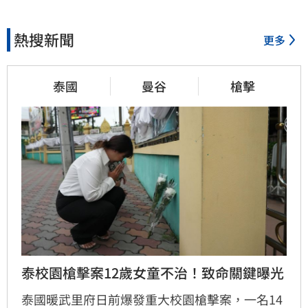
熱搜新聞
更多
泰國
曼谷
槍擊
泰校園槍擊案12歲女童不治！致命關鍵曝光
泰國暖武里府日前爆發重大校園槍擊案，一名14