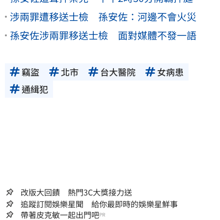
涉兩罪遭移送士檢 孫安佐：河邊不會火災
孫安佐涉兩罪移送士檢 面對媒體不發一語
竊盜
北市
台大醫院
女病患
通緝犯
改版大回饋 熱門3C大獎接力送
追蹤訂閱娛樂星聞 給你最即時的娛樂星鮮事
帶著皮克敏一起出門吧
PR