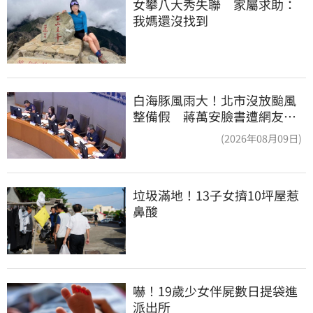
女攀八大秀失聯　家屬求助：
我媽還沒找到
白海豚風雨大！北市沒放颱風
整備假 蔣萬安臉書遭網友灌
爆：標準在哪？
(2026年08月09日)
垃圾滿地！13子女擠10坪屋惹
鼻酸
嚇！19歲少女伴屍數日提袋進
派出所