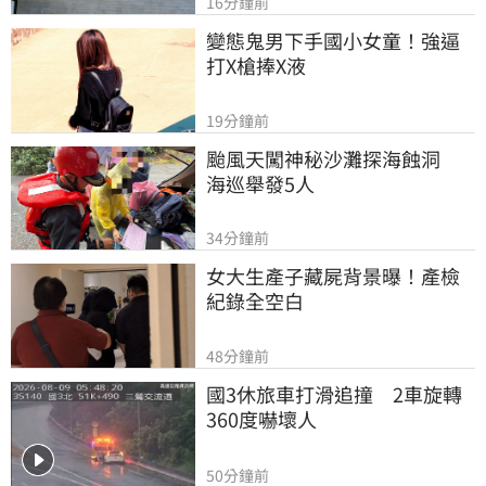
16分鐘前
變態鬼男下手國小女童！強逼
打X槍捧X液
19分鐘前
颱風天闖神秘沙灘探海蝕洞　
海巡舉發5人
34分鐘前
女大生產子藏屍背景曝！產檢
紀錄全空白
48分鐘前
國3休旅車打滑追撞　2車旋轉
360度嚇壞人
50分鐘前