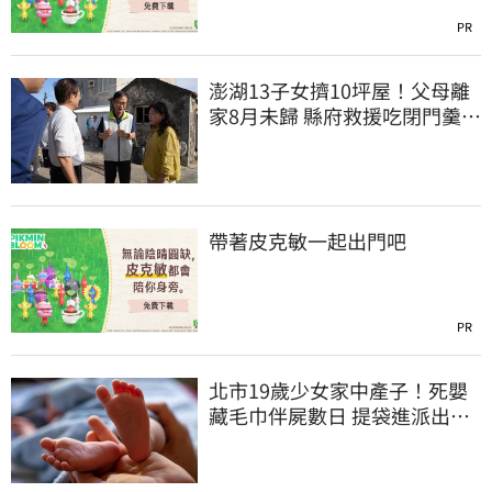
PR
澎湖13子女擠10坪屋！父母離
家8月未歸 縣府救援吃閉門羹原
因曝
帶著皮克敏一起出門吧
PR
北市19歲少女家中產子！死嬰
藏毛巾伴屍數日 提袋進派出所
嚇壞警員