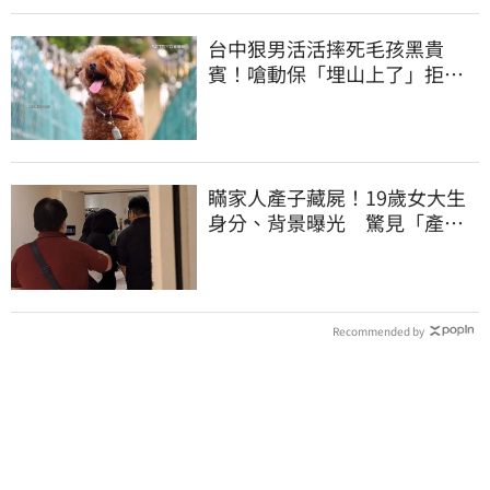
台中狠男活活摔死毛孩黑貴
賓！嗆動保「埋山上了」拒交
屍體 下場曝光
瞞家人產子藏屍！19歲女大生
身分、背景曝光 驚見「產檢
紀錄全空白」
Recommended by