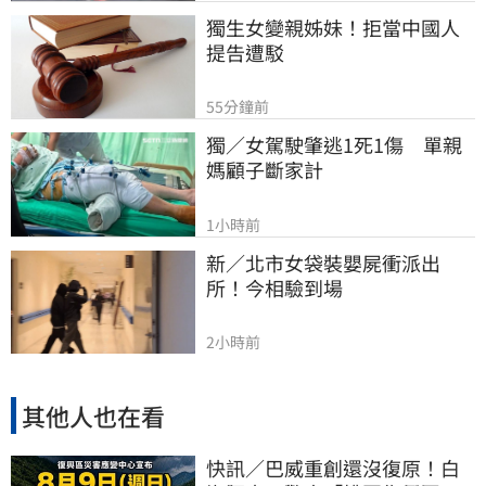
獨生女變親姊妹！拒當中國人
提告遭駁
55分鐘前
獨／女駕駛肇逃1死1傷　單親
媽顧子斷家計
1小時前
新／北市女袋裝嬰屍衝派出
所！今相驗到場
2小時前
其他人也在看
快訊／巴威重創還沒復原！白