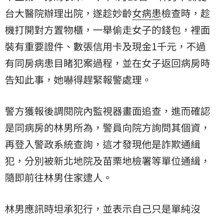
台大醫院辦理出院，遂趁妙齡
女病患
檢查時，趁
機打開對方置物櫃，一舉偷走女子的錢包，裡面
裝有重要證件、數張信用卡及現金1千元，不過
有同房病患目睹犯案過程，並在女子返回病房時
告知此事，她嚇得趕緊報警處理。
警方獲報後調閱院內監視器畫面追查，進而確認
是同病房的林男所為，警員向院方詢問其個資，
再登入警政系統查詢，這才發現他是詐欺通緝
犯，分別被新北地院及苗栗地檢署等單位通緝，
隨即前往林男住家逮人。
林男應訊時坦承犯行，並表示自己只是單純沒