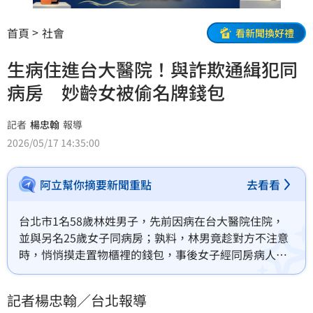
首頁
社會
看新聞換好禮
生病住進台大醫院！與詐欺通緝犯同
病房 妙齡女被偷名牌錢包
記者
楊忠翰
報導
2026/05/17 14:35:00
阿立幫你摘要新聞重點
去看看
台北市1名58歲林姓男子，先前因病在台大醫院住院，
並與另名25歲女子同病房；孰料，林男竟趁對方不注意
時，悄悄摸走置物櫃裡的錢包，事後女子經同房病人告
知，始知自己錢包遭竊，憤而報警處理；警方根據病歷
資料追查，赫然發現林男竟是通緝犯，隨即前往新北市
記者楊忠翰／台北報導
五股區逮人，全案訊後依竊盜罪嫌移送法辦。