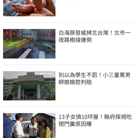
白海豚發威掃北台灣！北市一
夜路樹接連倒
別以為學生不罰！小三童罵男
師娘娘腔判賠
13子女擠10坪屋！縣府探視吃
閉門羹原因曝