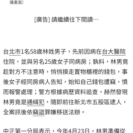
攝畫面）
[廣告] 請繼續往下閱讀…
台
北市
1名58歲林姓男子，先前因病在
台大醫院
住院，並與另名25歲女子同病房；孰料，林男竟
趁對方不注意時，悄悄摸走置物櫃裡的錢包，事
後女子經同房病人告知，始知自己錢包遭竊，憤
而報警處理；警方根據病歷資料追查，赫然發現
林男竟是
通緝犯
，隨即前往新北市五股區逮人，
全案訊後依
竊盜
罪嫌移送法辦。
中正第一分局表示，今年4月23日，林男準備從