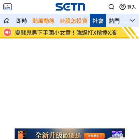
登入
即時
颱風動態
台股怎投資
社會
熱門
影音
大畢
變態鬼男下手國小女童！強逼打X槍捧X液
白海豚
鍵