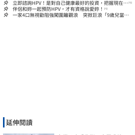
立即諮詢HPV！是對自己健康最好的投資，把握現在不
PR
嫌晚！
伴侶和妳一起預防HPV，才有資格說愛妳！
PR
一家4口無視勸阻強闖圍籬觀浪 突掀巨浪「9歲兒當場
遭捲入海」
延伸閱讀