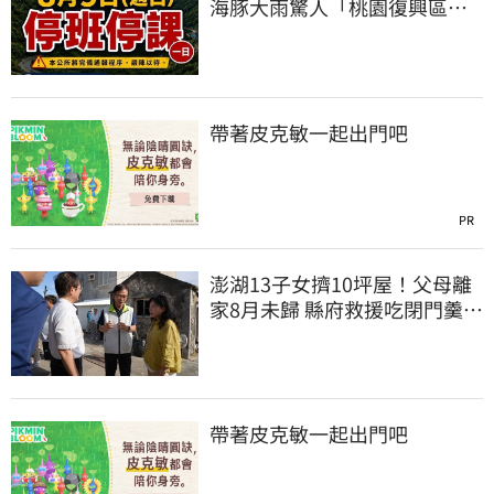
海豚大雨驚人「桃園復興區」
緊急停班停課
帶著皮克敏一起出門吧
PR
澎湖13子女擠10坪屋！父母離
家8月未歸 縣府救援吃閉門羹原
因曝
帶著皮克敏一起出門吧