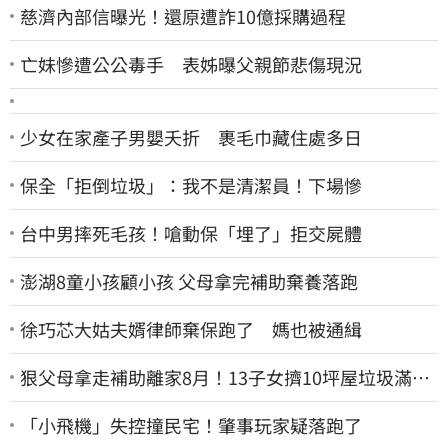
慈濟內部信曝光！還原遭詐10億採購過程
亡妹慘遭公公毒手 表姊曝父親節悲傷現況
少女在家產子男嬰夭折 裹毛巾藏住處多日
保全「拒倒垃圾」：我不是清潔員！下場慘
台中男摔死毛孩！嗆動保「埋了」拒交屍體
澎湖8童小孩顧小孩 父母拿完補助棄養落跑
徐巧芯大姑夫婿律師棄保跑了 媽也被通緝
狠父母拿走補助離家8月！13子女擠10坪屋垃圾滿地
驚見幼童深夜遊蕩
「小飛機」失控撞民宅！肇事玩家疑落跑了