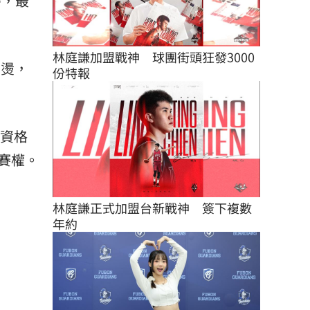
蒂，最
林庭謙加盟戰神　球團街頭狂發3000
火燙，
份特報
區資格
賽權。
林庭謙正式加盟台新戰神　簽下複數
年約