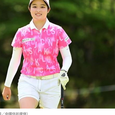
糕
18:09
報銷
18:08
段
18:05
狀況
17:58
成形
12:00
」氣
12:00
場！
10:30
（圖／中國信託提供）