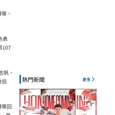
博蒂、
色表
107
志帆、
熱門新聞
更多
拚后
博蒂回