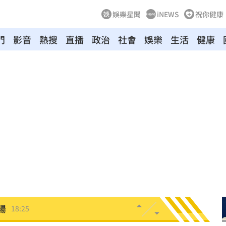
娛樂星聞
iNEWS
祝你健康
門
影音
熱搜
直播
政治
社會
娛樂
生活
健康
點評
18:36
不好
18:30
8:28
28
8元
18:26
腸
18:25