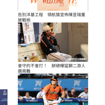
告別洋基工程　領航猿宣佈陳昱瑞重
披戰袍
會守的不會打！　餅總曝猛獅二游人
選兩難