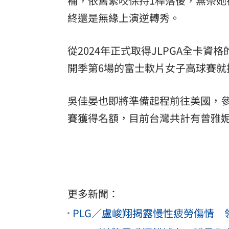
補，依舊緊咬保持1桿落後，無奈她
終還是無緣上演逆轉秀。
從2024年正式取得JLPGA全卡
開季第6場的富士軟片女子高球賽就
吳佳晏也即將準備起程前往美國，參
賽獲得名額，目前台灣共計有曾雅
更多新聞：
PLG／盧峻翔揭露慢性疲勞傷情 