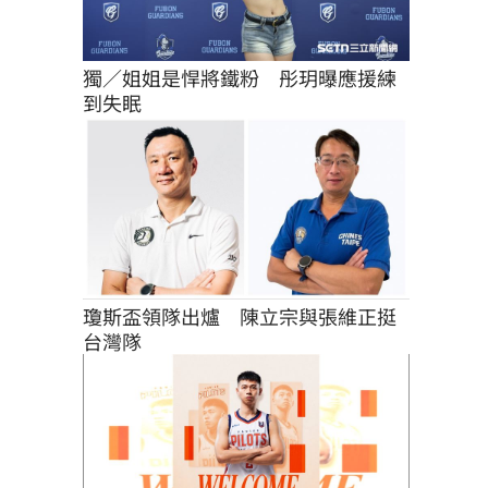
獨／姐姐是悍將鐵粉　彤玥曝應援練
到失眠
瓊斯盃領隊出爐　陳立宗與張維正挺
台灣隊