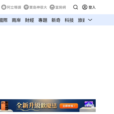
阿立導讀
寶島神很大
富房網
登入
國際
兩岸
財經
專題
新奇
科技
旅遊
汽車
寵物