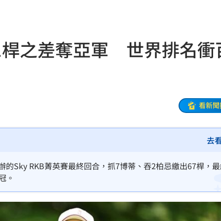
交保
18:24
寫碼
18:19
英賽1桿之差奪亞軍 世界排名衝
合
18:17
宣導
18:15
騏
18:14
看新聞
倍漲
18:13
去
18:13
5年
18:13
辦的Sky RKB菁英賽最終回合，抓7博蒂、吞2柏忌繳出67桿，最
冠。
雄大
18:12
看
18:09