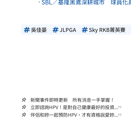
SBL／基隆黑鳶深耕城市 球員
吳佳晏
JLPGA
Sky RKB菁英賽
新聞事件即時更新 所有消息一手掌握！
立即諮詢HPV！是對自己健康最好的投資...
PR
伴侶和妳一起預防HPV，才有資格說愛妳...
PR