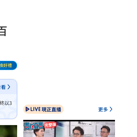
百
換好禮
看看
終以3
現正直播
更多