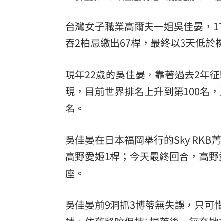
8國球員齊聚高雄 Formosa 7s掀足球
台灣女子職業高爾夫一姐
吳佳晏
，1
理想混蛋號召粉絲跨海追星吃美食！
18:
吞2柏忌繳出67桿，最終以3天低於
現年22歲的吳佳晏，靠著過去2年征
現，目前
世界排名
上升到第100名
名。
吳佳晏在日本福岡舉行的Sky RK
高野愛姬1桿；今天最終回合，高
座。
吳佳晏前9洞抓3博蒂無失誤，只可惜