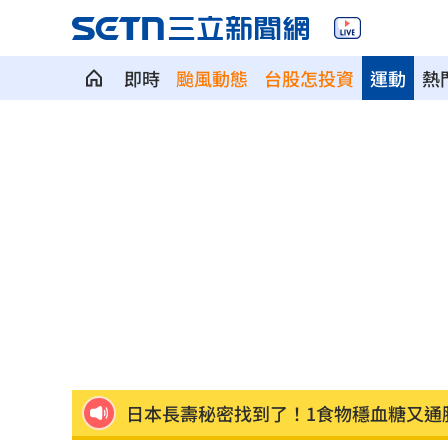
即時
颱風動態
台股怎投資
運動
熱
郭郁政對獅表現不及格 葉君璋說重話
棄高薪顧自閉雙胞兒 單親父仍遭嗆教
專家斷言國巨「只跌一半」500元非底
1
兆基債務風暴！李建成移送北檢複訊
18:
騎車半路沒油 連晨翔寶特瓶買汽油花1
日本長壽秘密找到了！1食物穩血糖又通