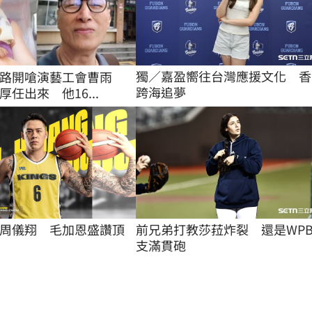
獨／嘉盈嚮往台灣應援文化　香
路開嗆演藝工會曹雨
跨海追夢
任出來 他16...
周儀翔　毛加恩盛讚頂
前兄弟打教莎菈炸裂　還是WPB
支滿貫砲