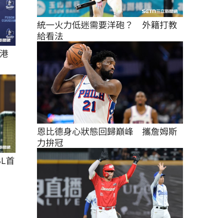
統一火力低迷需要洋砲？　外籍打教
給看法
港
恩比德身心狀態回歸巔峰　攜詹姆斯
力拚冠
L首