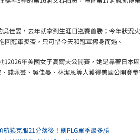
在標準3桿的第16洞又吞柏忌，儘管第17洞就抓博
資格的吳佳晏，去年就拿到生涯日巡賽首勝；今年狀況
抱回冠軍獎盃，只可惜今天和冠軍擦身而過。
加2026年美國女子高爾夫公開賽，她是靠著日本
妮、錢珮芸、吳佳晏、林潔恩等人獲得美國公開賽參
領航猿克服21分落後！創PLG單季最多勝