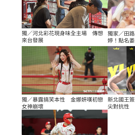
獨／河北彩花現身味全主場　傳想
獨家／田路
來台發展
婷！點名姜厚
獨／暴露搞笑本性　金娜妍嘆初戀
新北國王簽
女神崩壞
尖對抗性