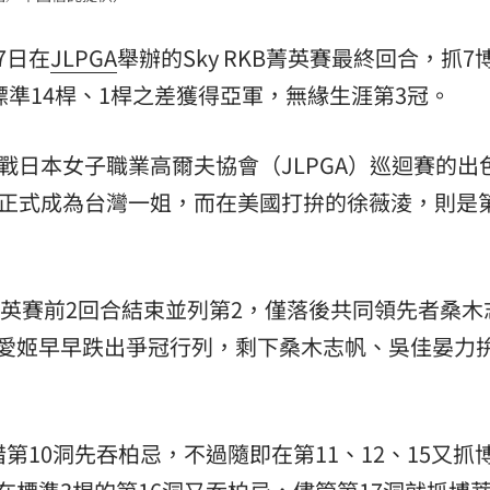
熱潮
10:00
7日在
JLPGA
舉辦的Sky RKB菁英賽最終回合，抓7
15
標準14桿、1桿之差獲得亞軍，無緣生涯第3冠。
戰日本女子職業高爾夫協會（JLPGA）巡迴賽的出
，正式成為台灣一姐，而在美國打拚的徐薇淩，則是第
B菁英賽前2回合結束並列第2，僅落後共同領先者桑木
野愛姬早早跌出爭冠行列，剩下桑木志帆、吳佳晏力
第10洞先吞柏忌，不過隨即在第11、12、15又抓