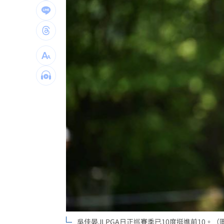
IU生日驚喜曝光 邊佑錫爆親訂紫色蛋
桃猿牛棚壞消息 陳柏豪動刀確定本季
用路人注意！颱風逼近 公路局列8警戒路
桃猿連續2場二軍僅3投手 曾豪駒解釋
台灣彩券開獎直播中
20:31
LIVE三立+24小時直播
15:27
三立iNEWS新聞台線上直播
18:00
商場戰國來臨 台中「頂奢大道」逐漸
台彩父親節推新刮刮樂千萬頭獎超「爸
「拍片人的多重宇宙」職涯論壇9/12登
吳佳晏JLPGA日正巡賽季已10度挺進前10。