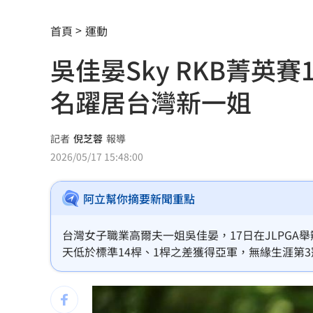
新/涉收原鄉工程回扣 高市議員120萬
首頁
運動
引退女優轉行程式設計師 網：無碼變
吳佳晏Sky RKB菁
新制上路！增6檔關禁閉 關5天、2分撮
名躍居台灣新一姐
關注城鎮韌性演習 10駐台單位齊發文
邱凱偉加入針線緣 喜搭台八女神陳珮
記者
倪芝蓉
報導
2026/05/17 15:48:00
台股ETF規模飆破7.5兆 「這兩檔」翻
阿立幫你摘要新聞重點
遊客脫序行為 台東天空之鏡淪垃圾場
全聯阿嬤級洗碗精 客人讚去油力強用4
台灣女子職業高爾夫一姐吳佳晏，17日在JLPGA舉
天低於標準14桿、1桿之差獲得亞軍，無緣生涯第3
瑪帝斯明一軍先發 後藤證實割愛阿部
不斷更新／8日國籍航空、船班異動一次