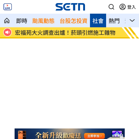
登入
即時
颱風動態
台股怎投資
社會
熱門
影音
8元！
宏福苑大火調查出爐！菸頭引燃施工雜物
定投1
位！