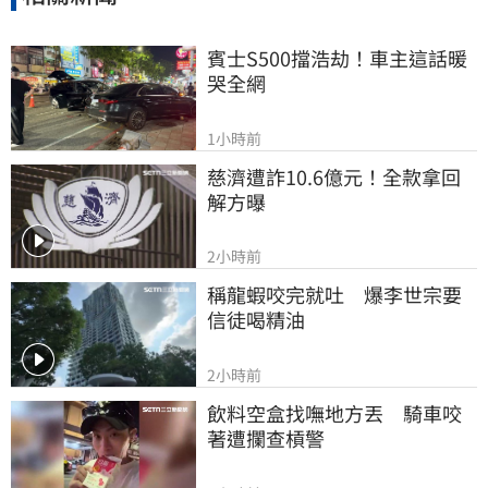
賓士S500擋浩劫！車主這話暖
哭全網
1小時前
慈濟遭詐10.6億元！全款拿回
解方曝
2小時前
稱龍蝦咬完就吐　爆李世宗要
信徒喝精油
2小時前
飲料空盒找嘸地方丟　騎車咬
著遭攔查槓警