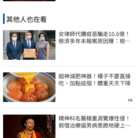
其他人也在看
女律師代購疫苗騙走10.6億！
慈濟多年未報案原因曝：檢警
上門才知被騙
超神減肥神器！橘子不要直接
吃，加點這個！體重天天下降
PR
精神科名醫楊重源驚爆性侵！
假借治療逼男病患跪地硬上…
遭判刑4年8月