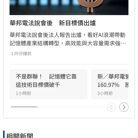
華邦電法說會後　新目標價出爐
華邦電法說會後法人報告出爐，看好AI浪潮帶動
記憶體產業結構轉型，高效能與大容量需求強
勁，推升DRAM與Flash報價持續走揚。華邦電第
-139分鐘前
2季獲利亮眼，毛利率衝上66.25%，每股純益達
5.40元。此外，矽電容產能滿載成為新成長引
擎，公司並大幅調升2026年資本支出至395億
不是群聯！　記憶體它靠
新／華邦電營收
元，全力衝刺高雄廠擴產與先進製程。法人分析
這技術目標價破千
160.97%　股
指出，隨AI需求爆發，2027年記憶體供需缺口將
1小時前
3小時前
擴大，華邦電中長線營運看俏，兩家本土券商分
別給予200元及275元目標價，市場對其獲利爆發
力寄予厚望。提醒投資人，投資股票具備風險，
應審慎評估市場波動並自行承擔決策結果。
相關新聞