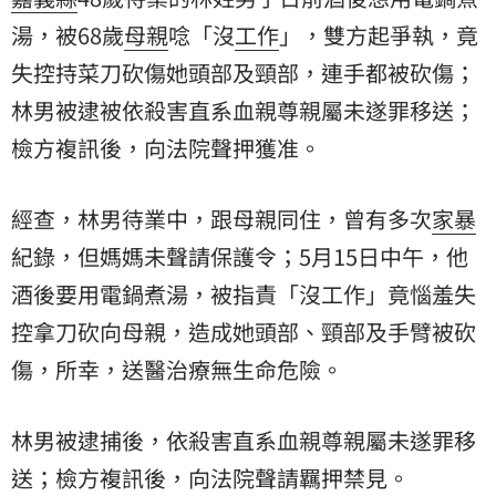
湯，被68歲
母親
唸「沒
工作
」，雙方起爭執，竟
失控持菜刀砍傷她頭部及頸部，連手都被砍傷；
林男被逮被依殺害直系血親尊親屬未遂罪移送；
檢方複訊後，向法院聲押獲准。
經查，林男待業中，跟母親同住，曾有多次
家暴
紀錄，但媽媽未聲請保護令；5月15日中午，他
酒後要用電鍋煮湯，被指責「沒工作」竟惱羞失
控拿刀砍向母親，造成她頭部、頸部及手臂被砍
傷，所幸，送醫治療無生命危險。
林男被逮捕後，依殺害直系血親尊親屬未遂罪移
送；檢方複訊後，向法院聲請羈押禁見。