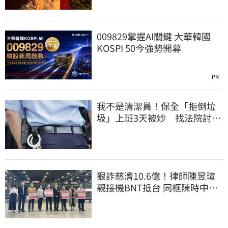
009829掌握AI關鍵 大華韓國
KOSPI 50今強勢開募
PR
我不是清潔員！保全「拒倒垃
圾」上班3天被炒 找法院討公
道結果出爐
狠詐慈濟10.6億！律師陳昱瑄
親接機BNT抵台 同框陳時中、
張淑芬畫面曝光