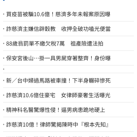
買疫苗被騙10.6億！慈濟多年未報案原因曝
詐慈濟主嫌信辟穀教 收押全破功嗑光便當
88歲翁罰單不繳欠稅7萬 祖產險遭法拍
保安宮後山…掛一具男屍穿著整齊！身份曝
新／台中婦過馬路被車撞！下半身輾碎慘死
詐慈濟10.6億住豪宅 女律師豪奢生活曝光
精神科名醫驚爆性侵！逼男病患跪地硬上
詐慈濟10億！律師驚揭陳時中『根本先知』