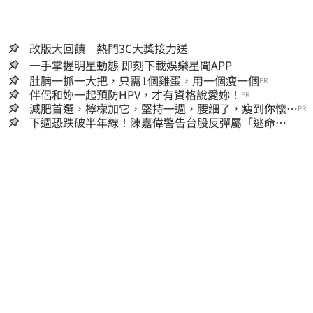
改版大回饋 熱門3C大獎接力送
一手掌握明星動態 即刻下載娛樂星聞APP
肚腩一抓一大把，只需1個雞蛋，用一個瘦一個
PR
伴侶和妳一起預防HPV，才有資格說愛妳！
PR
減肥首選，檸檬加它，堅持一週，腰細了，瘦到你懷疑
PR
人生
下週恐跌破半年線！陳嘉偉警告台股反彈屬「逃命
波」：空頭大屠殺剛開始