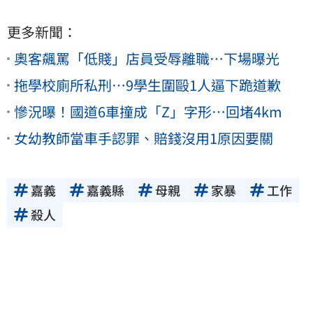
更多新聞：
奧客飆罵「低賤」店員受辱離職…下場曝光
拖學校廁所私刑…9學生圍毆1人逼下跪道歉
慘況曝！國道6車撞成「Z」字形…回堵4km
女幼教師當車手認罪、賠錢沒用1原因要關
嘉義
嘉義縣
母親
家暴
工作
殺人