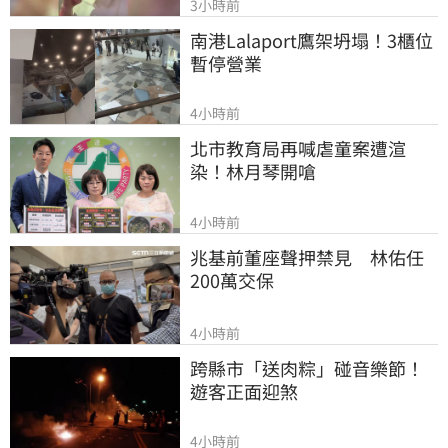
3小時前
南港Lalaport鷹架坍塌！3櫃位
暫停營業
4小時前
北市教育局再喊虐童案遭渲
染！林月琴開嗆
4小時前
兆基前董座聲押禁見　林佑任
200萬交保
4小時前
跨縣市「送肉粽」碰音樂節！
遊客正面迎煞
4小時前