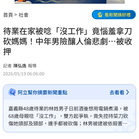
首頁
社會
看新聞換好禮
待業在家被唸「沒工作」竟惱羞拿刀
砍媽媽！中年男險釀人倫悲劇…被收
押
記者
陳弘逸
報導
2026/05/19 06:06:00
阿立幫你摘要新聞重點
去看看
嘉義縣48歲待業的林姓男子日前酒後想用電鍋煮湯，被
68歲母親唸「沒工作」，雙方起爭執，竟失控持菜刀砍
傷她頭部及頸部，連手都被砍傷；林男被逮被依殺害直
系血親尊親屬未遂罪移送；檢方複訊後，向法院聲押獲
准。