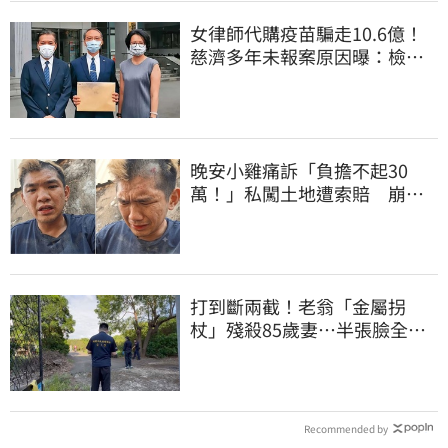
女律師代購疫苗騙走10.6億！
慈濟多年未報案原因曝：檢警
上門才知被騙
晚安小雞痛訴「負擔不起30
萬！」私闖土地遭索賠 崩
潰：不接受漫天要價
打到斷兩截！老翁「金屬拐
杖」殘殺85歲妻…半張臉全
爛 行兇原因惹鼻酸
Recommended by