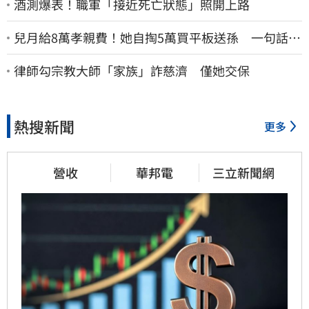
酒測爆表！職軍「接近死亡狀態」照開上路
兒月給8萬孝親費！她自掏5萬買平板送孫 一句話愣
原地「傷心不已」
律師勾宗教大師「家族」詐慈濟 僅她交保
熱搜新聞
更多
營收
華邦電
三立新聞網