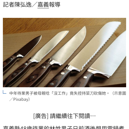
記者陳弘逸／
嘉義
報導
中年待業男子被母親唸「沒工作」竟失控持菜刀砍傷她。（示意圖
／Pixabay）
[廣告] 請繼續往下閱讀…
嘉義縣
48歲待業的林姓男子日前酒後想用電鍋煮