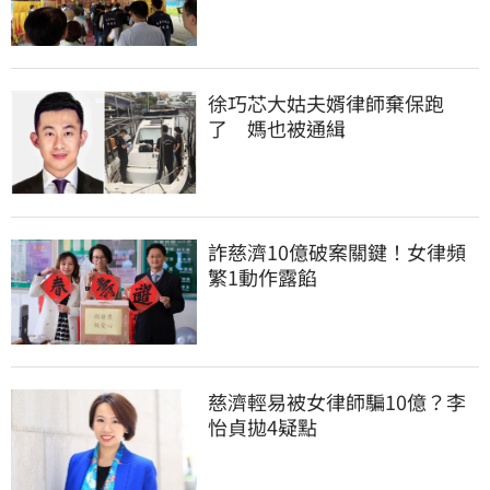
徐巧芯大姑夫婿律師棄保跑
了　媽也被通緝
詐慈濟10億破案關鍵！女律頻
繁1動作露餡
慈濟輕易被女律師騙10億？李
怡貞拋4疑點