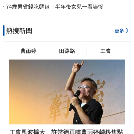
74歲男省錢吃麵包 半年後女兒一看嚇慘
熱搜新聞
更多
曹雨婷
田路路
工會
工會風波擴大　許常德再嗆曹雨婷轉移焦點