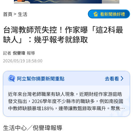
首頁
生活
看新聞換好禮
台灣教師荒失控！作家曝「這2科最
缺人」：幾乎報考就錄取
記者
倪譽瑋
報導
2026/05/19 18:58:00
阿立幫你摘要新聞重點
去看看
近年來台灣老師職業有缺人現象，近期財經作家游庭皓
發文指出，2026學年度不少縣市的職缺多，例如南投國
中教師缺額暴增188%，連帶讓教甄錄取率飆升。聚焦到
教師類別，理化、資訊科技這類「理工類科教師」職缺
最多，例如新竹縣國中的理化科，8個缺只有10人搶，
生活中心／倪譽瑋報導
幾乎接近有考就有機會錄取，他對此評價「台灣教師荒