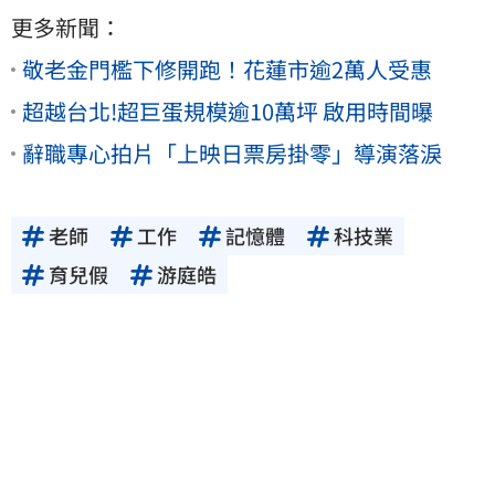
更多新聞：
敬老金門檻下修開跑！花蓮市逾2萬人受惠
超越台北!超巨蛋規模逾10萬坪 啟用時間曝
辭職專心拍片「上映日票房掛零」導演落淚
老師
工作
記憶體
科技業
育兒假
游庭皓