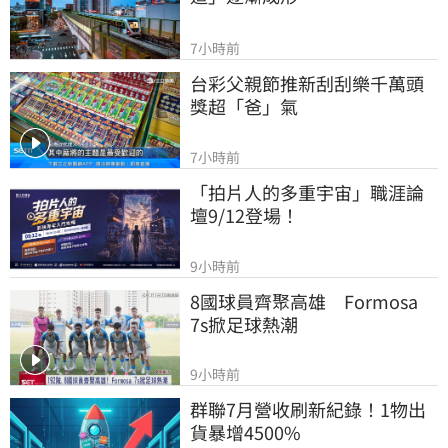
7小時前
台彩父親節推新刮刮樂千萬頭
獎超「爸」氣
7小時前
「拍片人的多重宇宙」職涯論
壇9/12登場！
9小時前
8國球員齊聚高雄　Formosa 
7s掀足球熱潮
9小時前
群聯7月營收刷新紀錄！1物出
貨暴增4500%