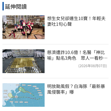
延伸閱讀
想生女兒卻連生10寶！年輕夫
妻吐1句心聲
慈濟遭詐10.6億！名醫「神比
喻」點名3角色 眾人一看秒懂
讚：好傳神
(2026年08月07日)
明放颱風假？白海豚「最新暴
風侵襲率」曝