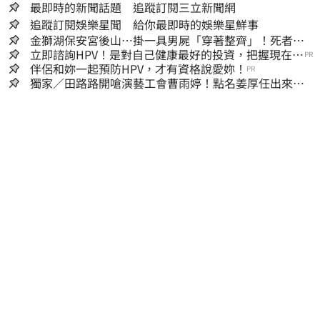
最即時的新聞話題 追蹤訂閱三立新聞網
追蹤訂閱娛樂星聞 給你最即時的娛樂星鮮事
金獅湖保安宮後山…掛一具男屍「穿著整齊」！死者身
份曝
立即諮詢HPV！是對自己健康最好的投資，把握現在不
PR
嫌晚！
伴侶和妳一起預防HPV，才有資格說愛妳！
PR
獨家／田路路開嗆演藝工會曹雨婷！點名姜厚任出來
他16字回應了