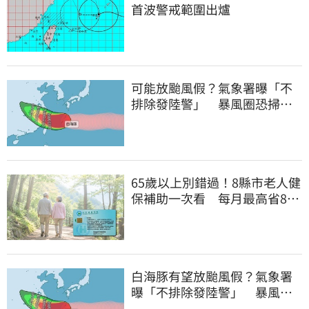
首波警戒範圍出爐
可能放颱風假？氣象署曝「不
排除發陸警」 暴風圈恐掃過2
地
65歲以上別錯過！8縣市老人健
保補助一次看 每月最高省826
元
白海豚有望放颱風假？氣象署
曝「不排除發陸警」 暴風圈
恐掃過2地