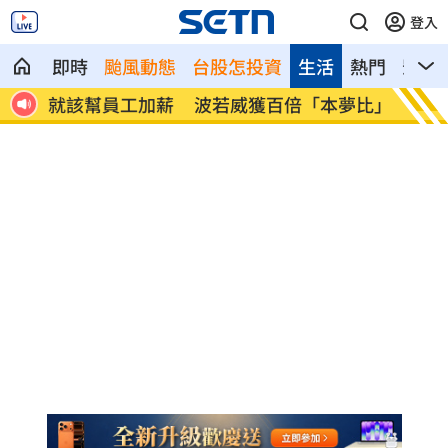
登入
即時
颱風動態
台股怎投資
生活
熱門
影音
加薪
波若威獲百倍「本夢比」 專家揭都市傳
LIN
說
廢」