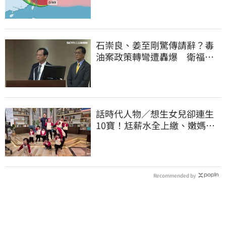
石崇良、姜至剛驚傳請辭？毒
油案政策轉彎遭轟爆 衛福部
回應了
話時代人物／想生女兒卻連生
10寶！尪薪水全上繳、嫩媽吐
心聲：不生了
Recommended by