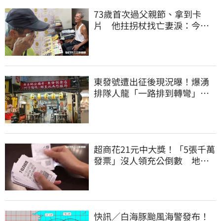
73歲首次過父親節、拿到卡
片 他拄拐杖找亡妻淚：今天
好多人來幫我慶祝
東發號遭出征後現況曝！爆湧
排隊人龍「一路排到轉彎」
上萬網友力挺
超商花21元中大獎！「5張千萬
發票」沒人領充公倒數 地點
明細一次看
快訊／白海豚颱風海警發布！