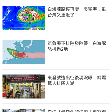
白海豚路徑再變　吳聖宇：離
台灣又更近了
氣象署不排除發陸警　白海豚
恐掃過2地
東發號遭出征後現況曝　網爆
驚人排隊人潮
白海豚最快今發海警！專家曝