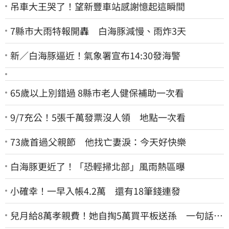
吊車大王哭了！望新豐車站感謝憶起這瞬間
7縣市大雨特報開轟 白海豚減慢、雨炸3天
新／白海豚逼近！氣象署宣布14:30發海警
65歲以上別錯過 8縣市老人健保補助一次看
9/7充公！5張千萬發票沒人領 地點一次看
73歲首過父親節 他找亡妻淚：今天好快樂
白海豚更近了！「恐輕掃北部」風雨熱區曝
小確幸！一早入帳4.2萬 還有18筆錢連發
兒月給8萬孝親費！她自掏5萬買平板送孫 一句話愣
原地「傷心不已」