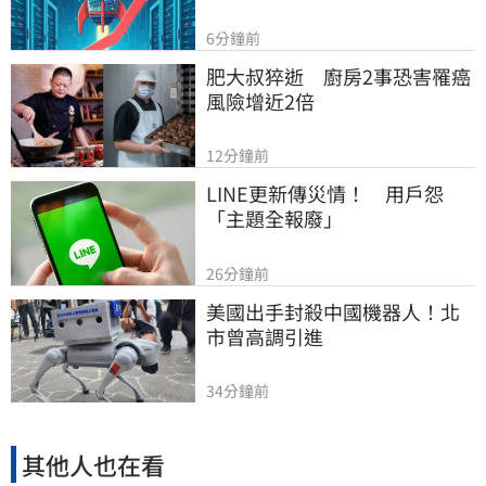
6分鐘前
肥大叔猝逝　廚房2事恐害罹癌
風險增近2倍
12分鐘前
LINE更新傳災情！　用戶怨
「主題全報廢」
26分鐘前
美國出手封殺中國機器人！北
市曾高調引進
34分鐘前
其他人也在看