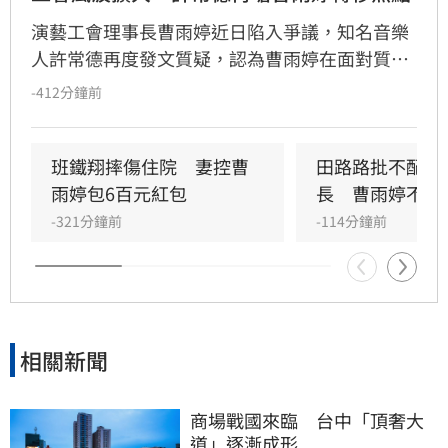
演藝工會理事長曹雨婷近日陷入爭議，知名音樂
人許常德再度發文質疑，認為曹雨婷在面對質疑
時，不應反問資深藝人池秋美關於田路路協助的
-412分鐘前
問題，而應正面說明工會工作成果與資源運用。
許常德強調，理事長肩負照顧會員權益的責任，
外界關注工會運作屬合理公共討論，核心在於工
班鐵翔摔傷住院　妻控曹
田路路批不配當
會是否善盡職責，而非轉移焦點至個別藝人身
雨婷包6百元紅包
長　曹雨婷不忍
上。由於曹雨婷曾主動表示協助田路路，隨後引
-321分鐘前
-114分鐘前
發外界檢視工會作為，許常德呼籲曹雨婷應公開
說明近年會務內容，包括會費、企業贊助與政府
補助等經費運用情形，確保財務透明公開，才能
真正獲取會員信任並提升工會公信力，讓演藝人
員權益獲得實質保障與完善照顧。
相關新聞
商場戰國來臨　台中「頂奢大
道」逐漸成形