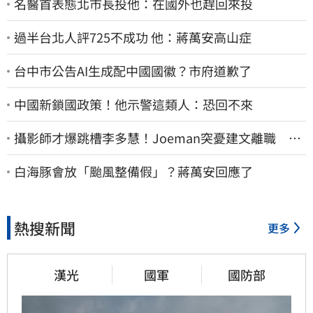
名醫首表態北市長投他：在國外也趕回來投
過半台北人評725不成功 他：蔣萬安高山症
台中市公告AI生成配中國國徽？市府道歉了
中國新鎖國政策！他示警這類人：恐回不來
攝影師才爆跳槽李多慧！Joeman突憂建文離職 發
聲「其實我很清楚」
白海豚會放「颱風整備假」？蔣萬安回應了
熱搜新聞
更多
漢光
國軍
國防部