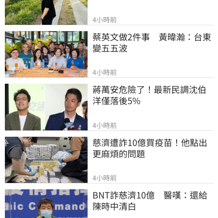
4小時前
蔡英文做2件事　黃暐瀚：台東
變五五波
4小時前
蔣萬安危險了！最新民調沈伯
洋僅落後5%
4小時前
慈濟遭詐10億買疫苗！他點出
更麻煩的問題
4小時前
BNT詐慈濟10億　醫嘆：還給
陳時中清白