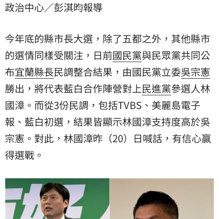
政治中心／彭淇昀報導
持度高於吳宗憲。對此，林國漳昨（20）日喊話，有信
心贏得選戰。
今年底的縣市長大選，除了五都之外，其他縣市
的選情同樣受關注，日前
國民黨
與民眾黨共同公
布
宜蘭縣長
民調整合結果，由國民黨立委
吳宗憲
勝出，將代表藍白合作陣營對上
民進黨
參選人林
國漳。而從3份民調，包括TVBS、美麗島電子
報、藍白初選，結果皆顯示林國漳支持度高於吳
宗憲。對此，林國漳昨（20）日喊話，有信心贏
得選戰。