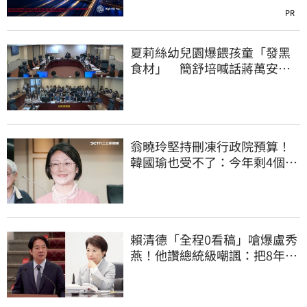
PR
夏莉絲幼兒園爆餵孩童「發黑
食材」 簡舒培喊話蔣萬安：
主動查明真相
翁曉玲堅持刪凍行政院預算！
韓國瑜也受不了：今年剩4個月
你思考一下
賴清德「全程0看稿」嗆爆盧秀
燕！他讚總統級嘲諷：把8年總
帳一次掀翻