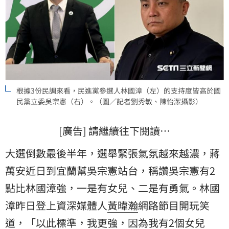
根據3份民調來看，民進黨參選人林國漳（左）的支持度皆高於國
民黨立委吳宗憲（右）。（圖／記者劉秀敏、陳怡潔攝影）
[廣告] 請繼續往下閱讀…
大選倒數最後半年，選舉緊張氣氛越來越濃，
蔣
萬安
近日到宜蘭幫吳宗憲站台，稱讚吳宗憲有2
點比林國漳強，一是有女兒、二是有勇氣。林國
漳昨日登上資深媒體人
黃暐瀚
網路節目開玩笑
道，「以此標準，我更強，因為我有2個女兒