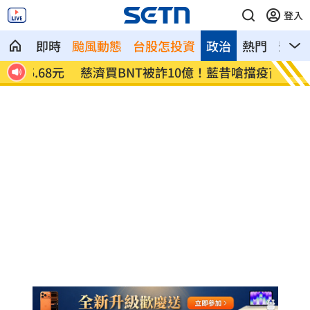
登入
即時
颱風動態
台股怎投資
政治
熱門
影音
8元
慈濟買BNT被詐10億！藍昔嗆擋疫苗網朝
它躋身
聖
元