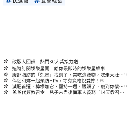
民進黨
宜蘭縣長
改版大回饋 熱門3C大獎接力送
追蹤訂閱娛樂星聞 給你最即時的娛樂星鮮事
腹部脂肪的「剋星」找到了，常吃這幾物，吃走大肚
PR
囊，瘦出小蠻腰
伴侶和妳一起預防HPV，才有資格說愛妳！
PR
減肥首選，檸檬加它，堅持一週，腰細了，瘦到你懷疑
PR
人生
爸爸代簽教召令！兒子未盡後備軍人義務「14天教召不
去」換3個月刑期