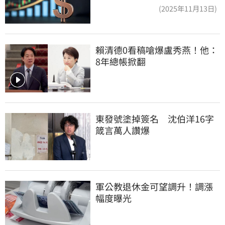
(2025年11月13日)
賴清德0看稿嗆爆盧秀燕！他：
8年總帳掀翻
東發號塗掉簽名　沈伯洋16字
箴言萬人讚爆
軍公教退休金可望調升！調漲
幅度曝光