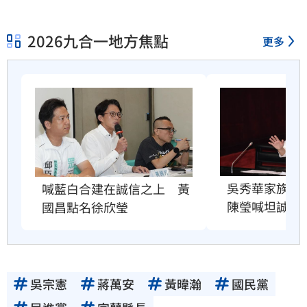
2026九合一地方焦點
更多
吳秀華家族開
喊藍白合建在誠信之上　黃
陳瑩喊坦誠面
國昌點名徐欣瑩
吳宗憲
蔣萬安
黃暐瀚
國民黨