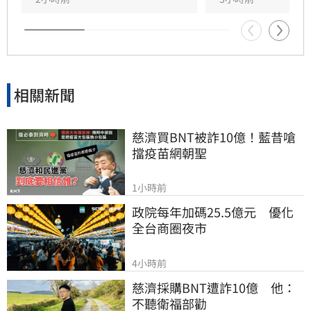
相關新聞
慈濟買BNT被詐10億！藍昔嗆
擋疫苗網朝聖
1小時前
政院每年加碼25.5億元　優化
全台商圈夜市
4小時前
慈濟採購BNT遭詐10億　他：
不聽衛福部勸