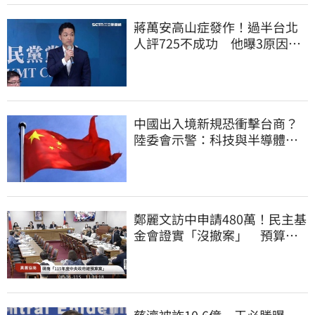
蔣萬安高山症發作！過半台北
人評725不成功 他曝3原因：
有生命危險
中國出入境新規恐衝擊台商？
陸委會示警：科技與半導體從
業人員審慎評估
鄭麗文訪中申請480萬！民主基
金會證實「沒撤案」 預算被
砍960萬
慈濟被詐10.6億 王必勝曝