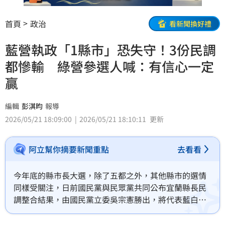
首頁
政治
看新聞換好禮
藍營執政「1縣市」恐失守！3份民調
都慘輸 綠營參選人喊：有信心一定
贏
編輯
彭淇昀
報導
2026/05/21 18:09:00
2026/05/21 18:10:11
更新
阿立幫你摘要新聞重點
去看看
今年底的縣市長大選，除了五都之外，其他縣市的選情
同樣受關注，日前國民黨與民眾黨共同公布宜蘭縣長民
調整合結果，由國民黨立委吳宗憲勝出，將代表藍白合
作陣營對上民進黨參選人林國漳。而從3份民調，包括
TVBS、美麗島電子報、藍白初選，結果皆顯示林國漳支