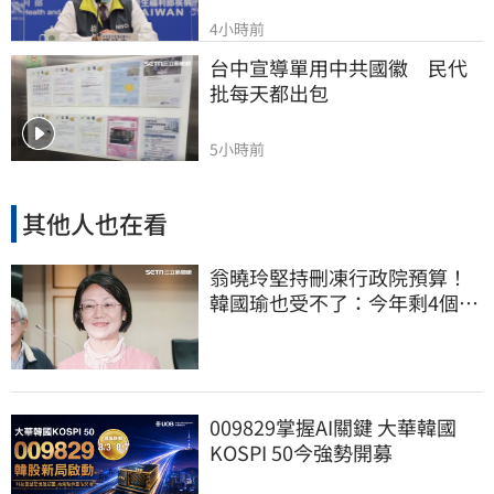
4小時前
台中宣導單用中共國徽　民代
批每天都出包
5小時前
其他人也在看
翁曉玲堅持刪凍行政院預算！
韓國瑜也受不了：今年剩4個月
你思考一下
009829掌握AI關鍵 大華韓國
KOSPI 50今強勢開募