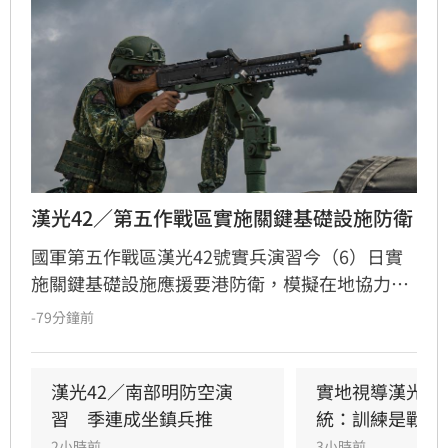
漢光42／第五作戰區實施關鍵基礎設施防衛
國軍第五作戰區漢光42號實兵演習今（6）日實
施關鍵基礎設施應援要港防衛，模擬在地協力者
襲擾港區重要設施，由港務警察先期應處，並依
-79分鐘前
機制向第五作戰區請求應援，戰備部隊迅速投入
應援，驗證軍警消及海巡協同重要目標防護能
力。
漢光42／南部明防空演
實地視導漢光演
習　季連成坐鎮兵推
統：訓練是戰力
2小時前
3小時前