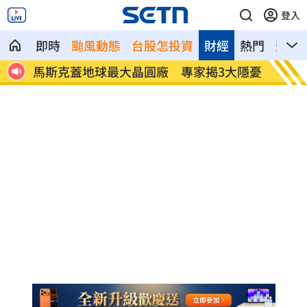
登入
即時
颱風動態
台股怎投資
財經
熱門
影音
內趕
馬斯克蓋地球最大晶圓廠 專家揭3大隱憂
泰國校