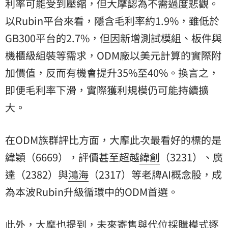
利率可能受到壓縮，但大摩認為不需過度悲觀。
以Rubin平台來看，隱含毛利率約1.9%，雖低於
GB300平台的2.7%，但因新增測試模組、板件與
機櫃級組裝等需求，ODM廠以美元計算的實際附
加價值，反而有機會提升35%至40%。換言之，
即便毛利率下滑，實際獲利規模仍可能持續擴
大。
在ODM族群評比方面，大摩此次最看好的標的是
緯穎（6669），評價甚至超越
緯創
（3231）、廣
達（2382）與
鴻海
（2317）等老牌AI概念股，成
為本波Rubin升級循環中的ODM首選。
此外，大摩也提到，未來寄售與代位採購模式逐