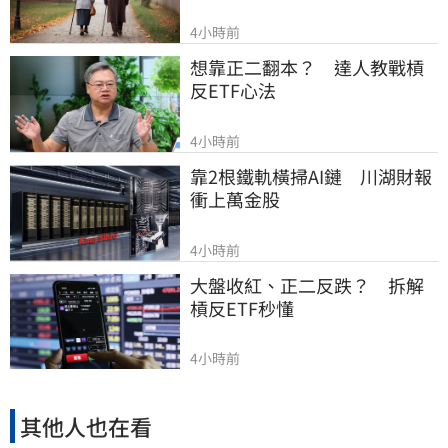
4小時前
想靠正二翻本？　達人教戰槓
反ETF心法
4小時前
靠2根鐵軌橫掃AI鏈　川湖財報
衝上萬金股
4小時前
大盤收紅、正二反跌？　拆解
槓反ETF秒懂
4小時前
其他人也在看