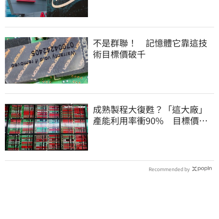
不是群聯！ 記憶體它靠這技
術目標價破千
成熟製程大復甦？「這大廠」
產能利用率衝90% 目標價上
看220元
Recommended by