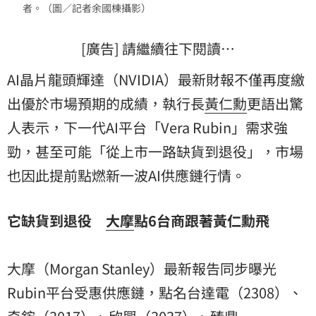
者。（圖／記者余國棟攝影）
[廣告] 請繼續往下閱讀…
AI晶片龍頭輝達（NVIDIA）最新財報不僅再度繳
出優於市場預期的成績，執行長
黃仁勳
更語出驚
人表示，下一代AI平台「Vera Rubin」需求強
勁，甚至可能「從上市一路缺貨到退役」，市場
也因此提前點燃新一波AI供應鏈行情。
它缺貨到退役
大摩
點6台商跟著黃仁勳飛
大摩（Morgan Stanley）最新報告同步曝光
Rubin平台受惠供應鏈，點名台達電（2308）、