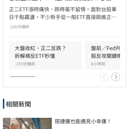
正二ETF漲時痛快、跌時毫不留情。面對台股單
日千點震盪，不少新手從一般ETF直接跳進正
二，誤把2倍槓桿當成2倍勝率。其實，最大風險
-226分鐘前
不是產品本身，而是看錯方向後，投資人能否承
受放大的跌幅；謹記正二操作4心法，才能在大
震盪行情下，投資游刃有餘。
大盤收紅、正二反跌？　
盤前／Fed升息
拆解槓反ETF秒懂
股反攻關鍵曝光
-193分鐘前
8小時前
相關新聞
搭捷運也能遇見小幸運！