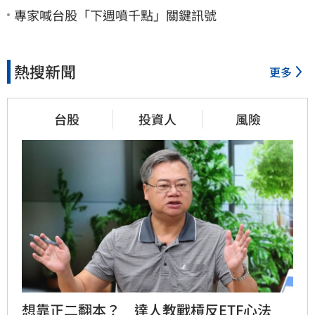
專家喊台股「下週噴千點」關鍵訊號
熱搜新聞
更多
台股
投資人
風險
想靠正二翻本？　達人教戰槓反ETF心法