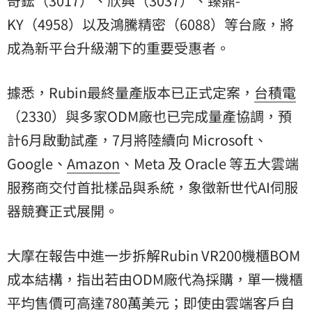
奇鋐（3017）、欣興（3037）、臻鼎-
KY（4958）以及鴻騰精密（6088）等台廠，將
成為新平台升級潮下的重要受惠者。
據悉，Rubin最終量產版本已正式定案，
台積電
（2330）與多家ODM廠也已完成量產協調，預
計6月啟動試產，7月將陸續向 Microsoft、
Google、
Amazon
、Meta 及 Oracle 等五大雲端
服務商交付首批樣品與系統，象徵新世代AI伺服
器競賽正式展開。
大摩在報告中進一步拆解Rubin VR200機櫃BOM
成本結構，指出若由ODM廠代為採購，單一機櫃
平均售價可高達780萬美元；即使由雲端客戶自