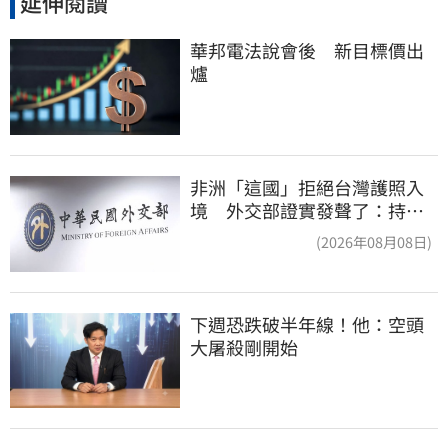
延伸閱讀
華邦電法說會後　新目標價出
爐
非洲「這國」拒絕台灣護照入
境 外交部證實發聲了：持續
交涉聯繫
(2026年08月08日)
下週恐跌破半年線！他：空頭
大屠殺剛開始