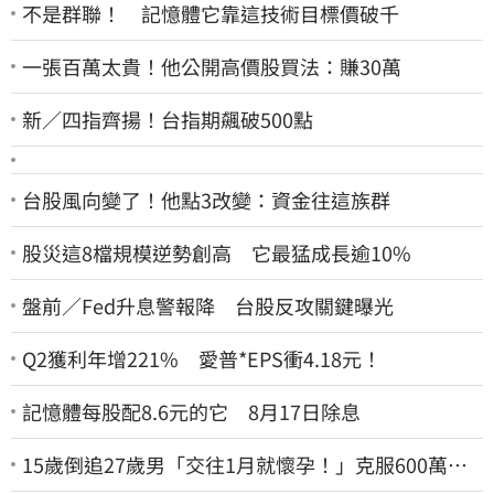
不是群聯！ 記憶體它靠這技術目標價破千
一張百萬太貴！他公開高價股買法：賺30萬
新／四指齊揚！台指期飆破500點
台股風向變了！他點3改變：資金往這族群
股災這8檔規模逆勢創高 它最猛成長逾10%
盤前／Fed升息警報降 台股反攻關鍵曝光
Q2獲利年增221% 愛普*EPS衝4.18元！
記憶體每股配8.6元的它 8月17日除息
15歲倒追27歲男「交往1月就懷孕！」克服600萬債
務 36歲美魔女當阿嬤了