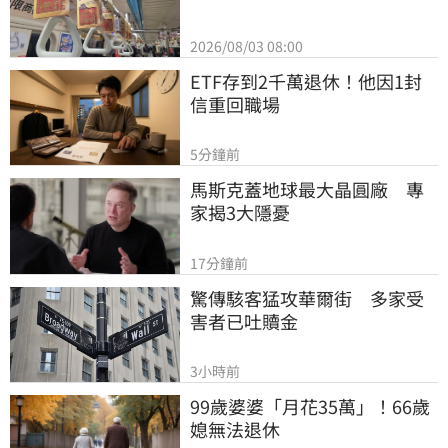
2026/08/03 08:00
ETF存到2千萬退休！他因1封
信重回職場
5分鐘前
馬斯克蓋地球最大晶圓廠　專
家揭3大隱憂
17分鐘前
驚傳駭客猛攻華爾街　多家受
害者已吐贖金
3小時前
99歲婆婆「月花35萬」！66歲
媳無法退休