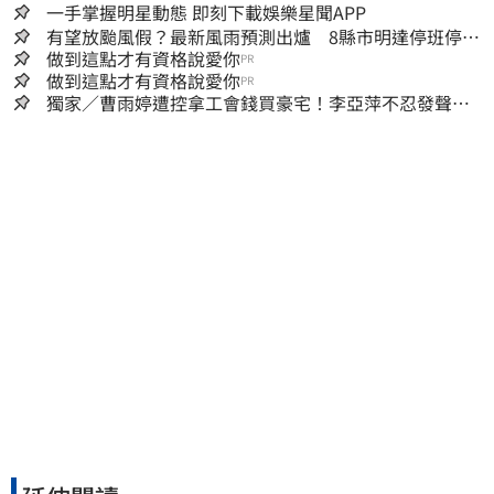
一手掌握明星動態 即刻下載娛樂星聞APP
有望放颱風假？最新風雨預測出爐 8縣市明達停班停課
標準
做到這點才有資格說愛你
PR
做到這點才有資格說愛你
PR
獨家／曹雨婷遭控拿工會錢買豪宅！李亞萍不忍發聲：
余天管工會都貼錢