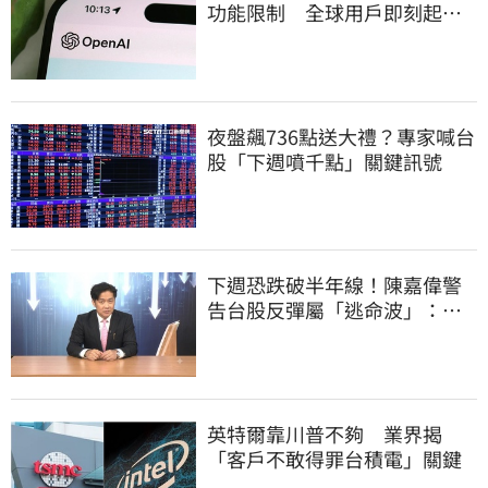
功能限制 全球用戶即刻起
「免費」用到飽
夜盤飆736點送大禮？專家喊台
股「下週噴千點」關鍵訊號
下週恐跌破半年線！陳嘉偉警
告台股反彈屬「逃命波」：空
頭大屠殺剛開始
英特爾靠川普不夠 業界揭
「客戶不敢得罪台積電」關鍵