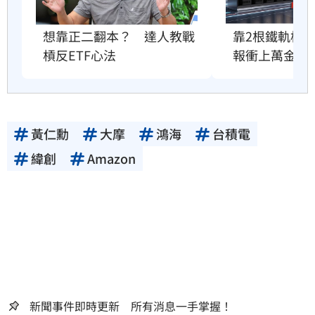
想靠正二翻本？　達人教戰
靠2根鐵軌橫掃
槓反ETF心法
報衝上萬金股
黃仁勳
大摩
鴻海
台積電
緯創
Amazon
新聞事件即時更新 所有消息一手掌握！