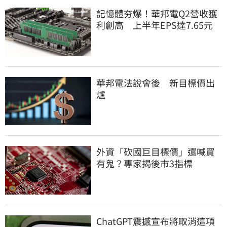
記憶體夯爆！華邦電Q2營收獲
利創高 上半年EPS達7.65元
華邦電法說會後 新目標價出
爐
外資「砍國巨目標價」還喊買
有鬼？專家揭後市3指標
ChatGPT震撼宣布將取消這項