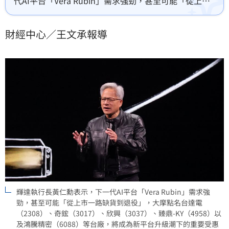
代AI平台「Vera Rubin」需求強勁，甚至可能「從上市
一路缺貨到退役」，市場也因此提前點燃新一波AI供應
鏈行情。
財經中心／王文承報導
輝達執行長黃仁勳表示，下一代AI平台「Vera Rubin」需求強
勁，甚至可能「從上市一路缺貨到退役」，大摩點名台達電
（2308）、奇鋐（3017）、欣興（3037）、臻鼎-KY（4958）以
及鴻騰精密（6088）等台廠，將成為新平台升級潮下的重要受惠