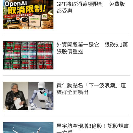
GPT將取消這項限制　免費版
都受惠
外資開殺第一是它　狠砍5.1萬
張股價重挫
黃仁勳點名「下一波浪潮」這
族群全面噴出
星宇航空現增3億股！認股規畫
一次看