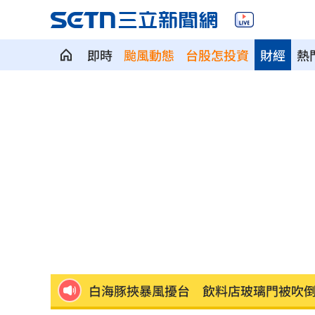
即時
颱風動態
台股怎投資
財經
熱
蔡壁如跨黨挺藍營的「她」認：藍白合
洋將831大限倒數 林威助曝威哥神會再
戀愛天花板人設破功！宋威龍翻車現場
凌晨曬懷念照惹哭網友 米可白感性告
新／女大生產子藏屍！檢依殺人罪嫌聲
白海豚挾暴風擾台 飲料店玻璃門被吹