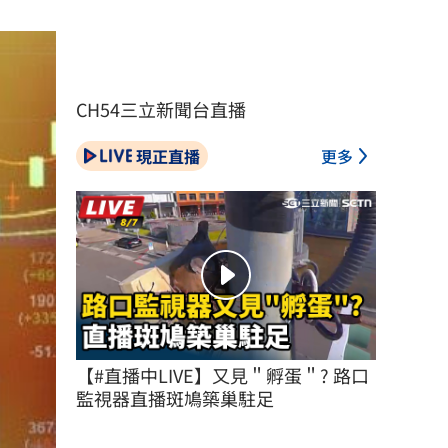
CH54三立新聞台直播
現正直播
更多
【#直播中LIVE】又見＂孵蛋＂? 路口
監視器直播斑鳩築巢駐足