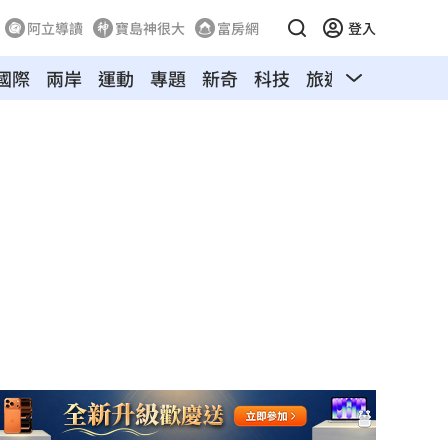
阿立導讀
寶島神很大
富房網
登入
國際
兩岸
運動
專題
新奇
科技
旅遊
汽車
寵物