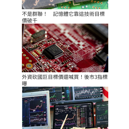
不是群聯！　記憶體它靠這技術目標
價破千
外資砍國巨目標價還喊買！後市3指標
曝