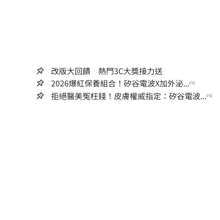
改版大回饋 熱門3C大獎接力送
2026爆紅保養組合！矽谷電波X加外泌...
PR
拒絕醫美冤枉錢！皮膚權威指定：矽谷電波...
PR