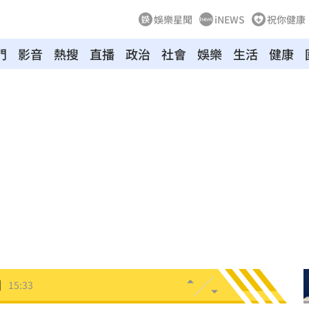
娛樂星聞
iNEWS
祝你健康
門
影音
熱搜
直播
政治
社會
娛樂
生活
健康
不易
15:45
試
15:43
遭爆
15:42
白
15:37
押
15:35
倒
15:33