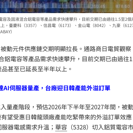
熱潮
10:00
電容及固液混合鋁電容等產品需求快速攀升，目前交期已由過往1.5至2個
15
，臺慶科（3357）、信昌電（6173）、金山電（8042）、九豪（612
ABAY）
，被動元件供應鏈交期明顯拉長。通路商日電貿觀察
合鋁電容等產品需求快速攀升，目前交期已由過往1.
產品甚至已延長至半年以上。
輝達AI伺服器量產，台廠迎日韓產能外溢訂單
入量產階段，預估2026年下半年至2027年間，被
鏈有望受惠日韓龍頭廠產能吃緊帶來的外溢訂單效應
I伺服器電感需求升溫；
華容
（5328）切入鋁質電容