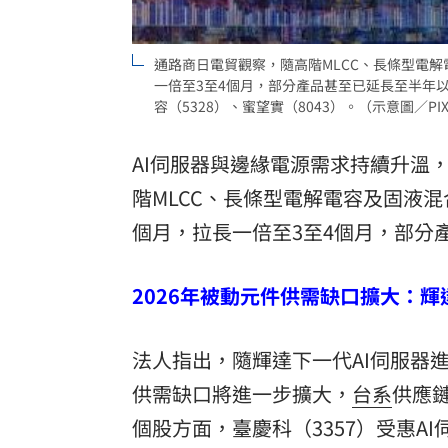
8國球員齊聚高雄 Formosa 7s掀足球
通路商日電貿觀察，隨高階MLCC、長條型電解
理想混蛋號召粉絲跨海追星吃美食！
18:
一倍至3至4個月，部分產品甚至已延長至半年以上
容（5328）、蜜望實（8043）。（示意圖／PIX
AI伺服器與邊緣電源需求持續升溫
階MLCC、長條型電解電容及固液混
個月，拉長一倍至3至4個月，部分
2026年被動元件供需缺口擴大：
法人指出，隨輝達下一代AI伺服器進
供需缺口將進一步擴大，
台系
供應
個股方面，臺慶科（3357）受惠A