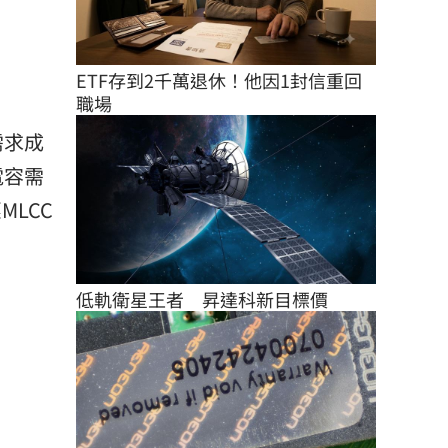
ETF存到2千萬退休！他因1封信重回
職場
需求成
電容需
MLCC
低軌衛星王者　昇達科新目標價