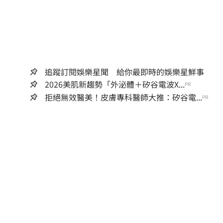
追蹤訂閱娛樂星聞 給你最即時的娛樂星鮮事
2026美肌新趨勢「外泌體＋矽谷電波X...
PR
拒絕無效醫美！皮膚專科醫師大推：矽谷電...
PR