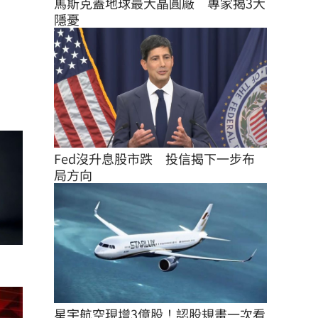
馬斯克蓋地球最大晶圓廠　專家揭3大
隱憂
Fed沒升息股市跌　投信揭下一步布
局方向
星宇航空現增3億股！認股規畫一次看