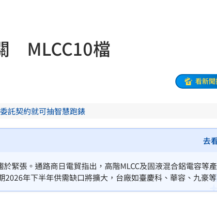
送
15:29
哭了
15:29
 MLCC10檔
況
15:28
選股
15:28
看新聞
威脅
15:28
委託契約就可抽智慧跑錶
上工
15:27
交易
15:23
去
曝光
15:22
趨於緊張。通路商日電貿指出，高階MLCC及固液混合鋁電容等
期2026年下半年供需缺口將擴大，台廠如臺慶科、華容、九豪
缸
15:19
信昌電、鈺邦與金山電等企業在電容與保護元件市場動能強勁，
死光
15:19