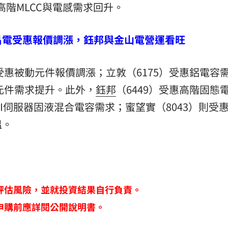
惠高階MLCC與電感需求回升。
昌電受惠報價調漲，鈺邦與金山電營運看旺
）受惠被動元件報價調漲；立敦（6175）受惠鋁電容
護元件需求提升。此外，
鈺邦
（6449）受惠高階固態
AI伺服器固液混合電容需求；蜜望實（8043）則受惠
溫。
評估風險，並就投資結果自行負責。
申購前應詳閱公開說明書。