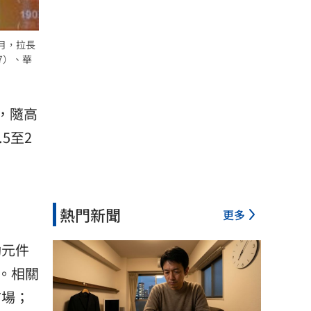
月，拉長
7）、華
，隨高
5至2
熱門新聞
更多
動元件
。相關
市場；