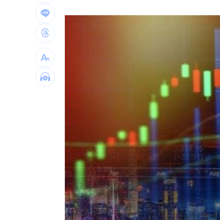
命理師曝鬼月8禁忌示警：這件事千萬別
柯文哲拒不道歉還爆粗口 吳思瑤說話
比花還搶鏡！張員瑛「1提問」粉絲嗨翻
早知疫苗採購困境？蔣萬安：資料都被
台灣彩券開獎直播中
20:31
LIVE三立+24小時直播
15:27
三立iNEWS新聞台線上直播
18:00
台彩父親節推新刮刮樂千萬頭獎超「爸
商場戰國來臨 台中「頂奢大道」逐漸
「拍片人的多重宇宙」職涯論壇9/12登