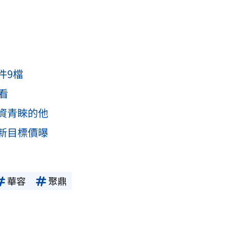
件9檔
看
資青睞的他
新目標價曝
華容
聚鼎