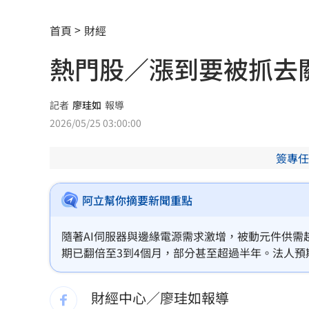
淡水社區高空拋物砸4車 1家3口遭警函
首頁
財經
林逸欣曬林春銘生前珍貴身影 全網看
熱門股／漲到要被抓去關
新／温嵐病後首公開露面 親揭健康現
股價單週反彈43% 外資看好這檔列首
記者
廖珪如
報導
2026/05/25 03:00:00
白海豚正通過！「這地區」要嚴防風雨
簽專任
颱風發威！陽明山風強雨驟 包商冒雨
不用熬夜操盤！ 那斯達克拍板23小時
阿立幫你摘要新聞重點
《勸世三姊妹》進軍百老匯 驚人代價
隨著AI伺服器與邊緣電源需求激增，被動元件供需
期已翻倍至3到4個月，部分甚至超過半年。法人預
新／高雄旅館命案！長租男全裸倒臥浴
受惠於日韓龍頭產能外溢帶來的訂單紅利。此外，
營運看旺，投資人宜密切關注相關產業動態。
問AI種田出事 老農照配方噴藥結果全
財經中心／廖珪如報導