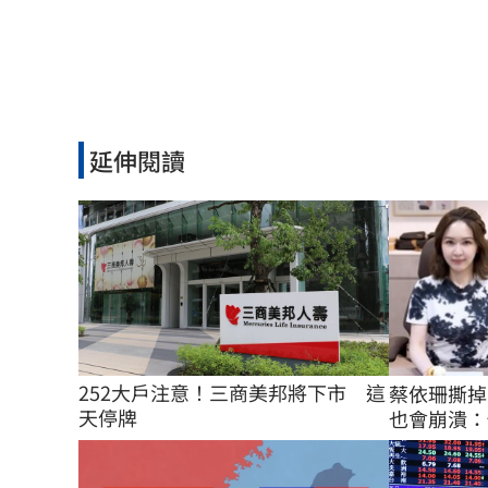
延伸閱讀
252大戶注意！三商美邦將下市　這
蔡依珊撕掉
天停牌
也會崩潰：