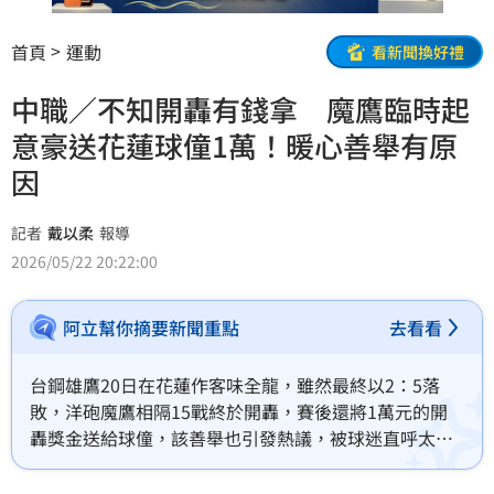
首頁
運動
看新聞換好禮
中職／不知開轟有錢拿 魔鷹臨時起
意豪送花蓮球僮1萬！暖心善舉有原
因
記者
戴以柔
報導
2026/05/22 20:22:00
阿立幫你摘要新聞重點
去看看
台鋼雄鷹20日在花蓮作客味全龍，雖然最終以2：5落
敗，洋砲魔鷹相隔15戰終於開轟，賽後還將1萬元的開
轟獎金送給球僮，該善舉也引發熱議，被球迷直呼太暖
心，今天魔鷹本人也親揭送錢的原因，自曝完全是臨時
起意，當下看到花蓮的球僮很辛苦，希望能做點什麼幫