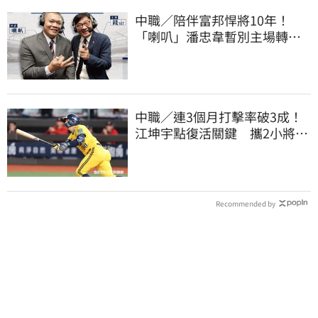
中職／陪伴富邦悍將10年！
「喇叭」潘忠韋暫別主場轉
播 感性發聲了
中職／連3個月打擊率破3成！
江坤宇點復活關鍵 攜2小將赴
美特訓見成效
Recommended by