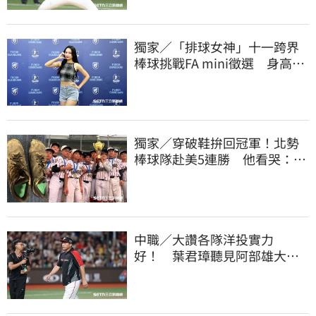
獨家／「排球女神」十一跨界
棒球挑戰FA mini徵選 身高
173竟成應援劣勢
獨家／穿破鞋拚回冠軍！北勢
棒球隊赴美5連勝 他看哭：台
灣囡仔的韌性
中職／大讚各隊洋投實力
好！ 葉君璋聽見阿部雄大被
註銷好吃驚