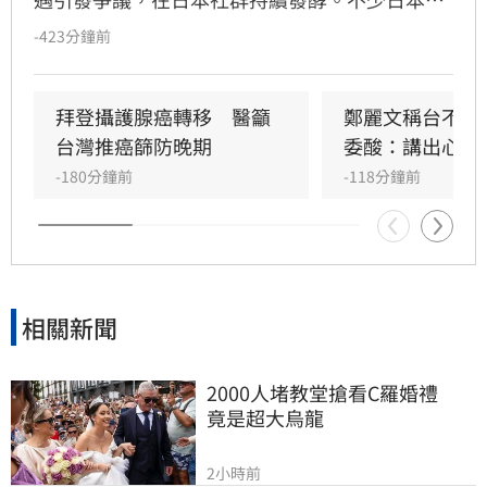
友對長崎市的處理方式感到不滿，認為不應受到
-423分鐘前
政治左右，有網友指出「廣島做得到，為何長崎
不行」，質疑當局是否「顧忌中國」，部分長崎
民眾更公開向台灣表達歉意。
拜登攝護腺癌轉移　醫籲
鄭麗文稱台不是
台灣推癌篩防晚期
委酸：講出心裡
-180分鐘前
-118分鐘前
相關新聞
2000人堵教堂搶看C羅婚禮　
竟是超大烏龍
2小時前