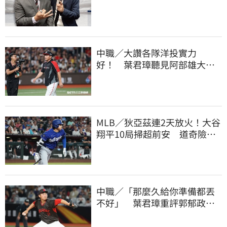
播 感性發聲了
中職／大讚各隊洋投實力
好！ 葉君璋聽見阿部雄大被
註銷好吃驚
MLB／狄亞茲連2天放火！大谷
翔平10局掃超前安 道奇險逃9
年來最長8連敗
中職／「那麼久給你準備都丟
不好」 葉君璋重評郭郁政對
獅表現