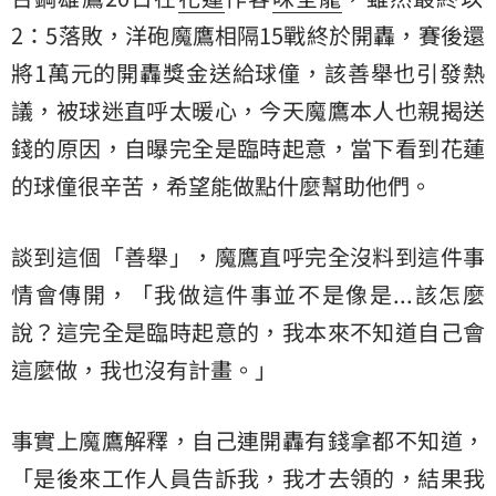
2：5落敗，洋砲魔鷹相隔15戰終於開轟，賽後還
將1萬元的開轟獎金送給球僮，該善舉也引發熱
議，被球迷直呼太暖心，今天魔鷹本人也親揭送
錢的原因，自曝完全是臨時起意，當下看到花蓮
的球僮很辛苦，希望能做點什麼幫助他們。
談到這個「善舉」，魔鷹直呼完全沒料到這件事
情會傳開，「我做這件事並不是像是...該怎麼
說？這完全是臨時起意的，我本來不知道自己會
這麼做，我也沒有計畫。」
事實上魔鷹解釋，自己連開轟有錢拿都不知道，
「是後來工作人員告訴我，我才去領的，結果我