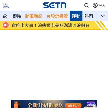
登入
即時
颱風動態
台股怎投資
運動
熱門
影音
遭毒手
貪吃出大事！浣熊頭卡美乃滋罐流浪數日
處置股