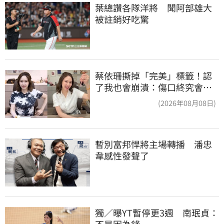
葉總讚各隊洋將　聞阿部雄大
被註銷好吃驚
蔡依珊撕掉「完美」標籤！認
了我也會崩潰：傷口終究會癒
合
(2026年08月08日)
暫別富邦悍將主場轉播　潘忠
韋感性發聲了
獨／曝YT暫停更3週　南珉貞：
不是因為錢