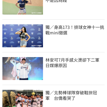
獨／身高173！排球女神十一挑
戰mini徵選
林安可7月手感火燙卻下二軍　
日媒爆原因
獨／北勢棒球隊穿破鞋拚冠
軍　台僑看哭了