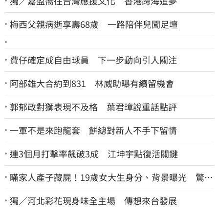
獨／嘉盈嚮往台灣應援文化 香港跨海追夢
梅西父親病逝享壽68歲 一路陪伴兒闖足壇
費仔確定成自由球員 下一步動向引人關注
阿部雄大合約到831 林威助曝有續留機會
郭郁政對獅表現不及格 葉君璋說重話點評
一軍不是來跑龍套 餅總對新人不手下留情
連3個月打擊率飆破3成 江坤宇點復活關鍵
瞞家人產子藏屍！19歲女大生身分、背景曝光 驚見
「產檢紀錄全空白」
獨／河北彩花現身味全主場 傳想來台發展