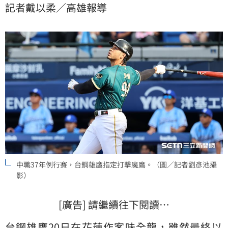
記者戴以柔／高雄報導
助他們。
中職37年例行賽，台鋼雄鷹指定打擊魔鷹。（圖／記者劉彥池攝
影）
[廣告] 請繼續往下閱讀…
台鋼雄鷹20日在
花蓮
作客
味全龍
，雖然最終以