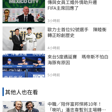
傳與女員工婚外情助升遷　
FIFA主席回應了
3小時前
歐力士首位92號選手　陳睦衡
轉正盼創歷史
4小時前
來台5度遇延賽　瑪帝斯不怕白
海豚有原因
5小時前
其他人也在看
中職／陪伴富邦悍將10年！
「喇叭」潘忠韋暫別主場轉