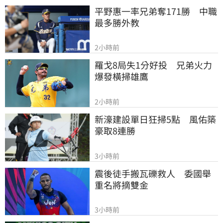
平野惠一率兄弟奪171勝　中職
最多勝外教
2小時前
羅戈8局失1分好投　兄弟火力
爆發橫掃雄鷹
2小時前
新濠建設單日狂掃5點　風佑築
豪取8連勝
3小時前
震後徒手搬瓦礫救人　委國舉
重名將摘雙金
3小時前