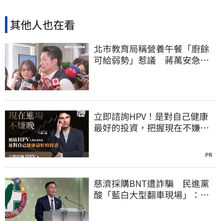
其他人也在看
北市教育局稱營養午餐「廚餘
可給弱勢」惹議 蔣萬安急
喊：不會這樣做
立即諮詢HPV！是對自己健康
最好的投資，把握現在不嫌
晚！
PR
慈濟採購BNT遭詐騙 民進黨
酸「藍白大型翻車現場」：應
為無端抹黑道歉