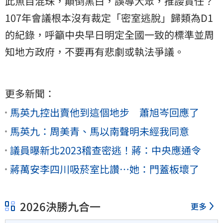
此魚目混珠，顛倒黑白，誤導大眾，推諉責任？
107年會議根本沒有裁定「密室逃脫」歸類為D1
的紀錄，呼籲中央早日明定全國一致的標準並周
知地方政府，不要再有悲劇或執法爭議。
更多新聞：
馬英九控出賣他到這個地步 蕭旭岑回應了
馬英九：周美青、馬以南聲明未經我同意
議員曝新北2023稽查密逃！蔣：中央應通令
蔣萬安李四川吸菸室比讚…她：門蓋板壞了
2026決勝九合一
更多