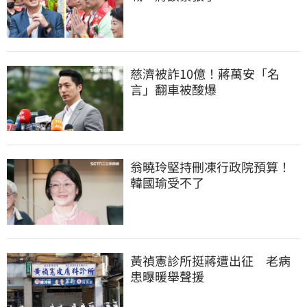
慈濟被詐10億！蔣萬安「名
言」翻車被酸爆
翁曉玲堅持刪凍行政院預算！
韓國瑜受不了
黃禎憲診所挺蔣遭出征　老病
患曝暖舉聲援