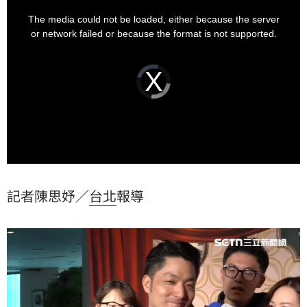
This
is
a
The media could not be loaded, either because the server
modal
window.
or network failed or because the format is not supported.
Video
Player
is
loading.
記者陳思妤／
台北
報導