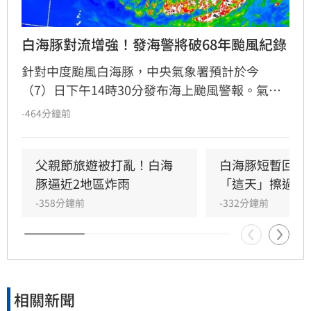
白海豚對流增強！發海警將破68年颱風紀錄
針對中度颱風白海豚，中央氣象署預計於今
（7）日下午14時30分發布海上颱風警報。氣象
粉專「觀氣象看天氣」指出，白海豚在進入沖繩
-464分鐘前
附近海域後快速重整增強，預計週末影響最劇。
此颱風也將打破1983年艾倫颱風紀錄，成為1958
年有完整資料以來，最東端生成卻發布警報的特
父親節旅遊被打亂！白海
白海豚短暫回血
殊案例。
豚逼近2地區炸雨
「這天」擦過台
-358分鐘前
-332分鐘前
相關新聞