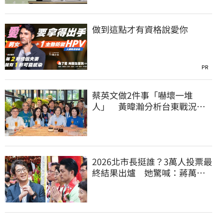
做到這點才有資格說愛你
PR
蔡英文做2件事「嚇壞一堆
人」 黃暐瀚分析台東戰況：
變成五五波
2026北市長挺誰？3萬人投票最
終結果出爐 她驚喊：蔣萬安
真該緊張了