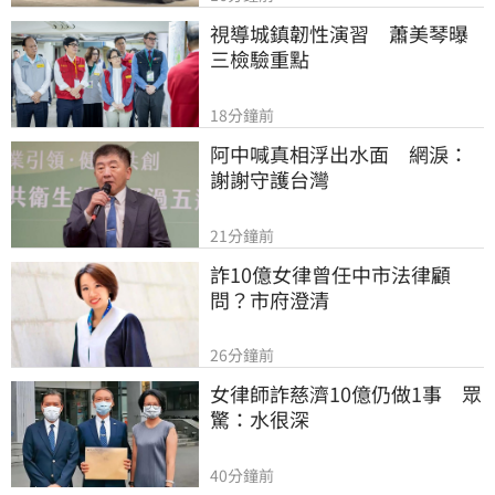
視導城鎮韌性演習　蕭美琴曝
三檢驗重點
18分鐘前
阿中喊真相浮出水面　網淚：
謝謝守護台灣
21分鐘前
詐10億女律曾任中市法律顧
問？市府澄清
26分鐘前
女律師詐慈濟10億仍做1事　眾
驚：水很深
40分鐘前