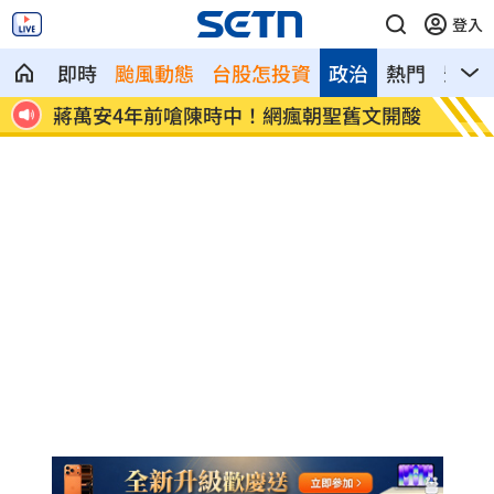
登入
即時
颱風動態
台股怎投資
政治
熱門
影音
官開
蔣萬安4年前嗆陳時中！網瘋朝聖舊文開酸
史上三
評