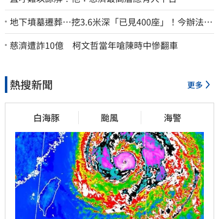
地下墳墓遷葬…挖3.6米深「已見400座」！今辦法會
安撫祖先
慈濟遭詐10億 柯文哲當年嗆陳時中慘翻車
熱搜新聞
更多
白海豚
颱風
海警