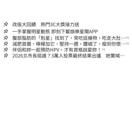
改版大回饋 熱門3C大獎接力送
一手掌握明星動態 即刻下載娛樂星聞APP
腹部脂肪的「剋星」找到了，常吃這幾物，吃走大肚
PR
囊，瘦出小蠻腰
減肥首選，檸檬加它，堅持一週，腰細了，瘦到你懷疑
PR
人生
伴侶和妳一起預防HPV，才有資格說愛妳！
PR
2026北市長挺誰？3萬人投票最終結果出爐 她驚喊：
蔣萬安真該緊張了