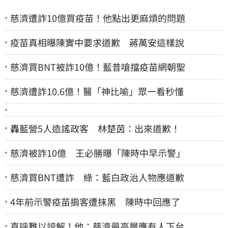
慈濟遭詐10億買疫苗！他點出更麻煩的問題
疫苗真相曝陳實中要求道歉 蔣萬安這樣說
慈濟買BNT被詐10億！藍昔嗆擋疫苗網朝聖
慈濟遭詐10.6億！醫「神比喻」眾一看秒懂
轟藍營5人造謠政客 林楚茵：出來道歉！
慈濟被詐10億 王必勝曝「陳時中早示警」
慈濟買BNT遭詐 綠：藍白政治人物應道歉
4年前示警疫苗掮客遭抹黑 陳時中回應了
直呼難以諒解！他：慈濟最高層應有人下台