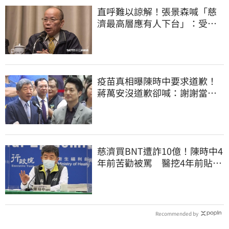
直呼難以諒解！張景森喊「慈
濟最高層應有人下台」：受害
者是捐款的大眾
疫苗真相曝陳時中要求道歉！
蔣萬安沒道歉卻喊：謝謝當時
的「他們」
慈濟買BNT遭詐10億！陳時中4
年前苦勸被罵 醫挖4年前貼
文：藍白全翻車
Recommended by