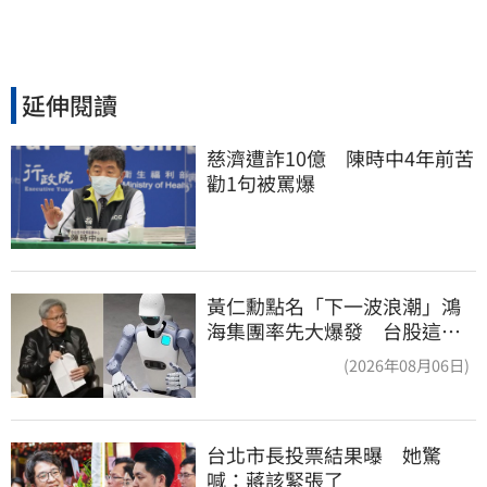
延伸閱讀
慈濟遭詐10億　陳時中4年前苦
勸1句被罵爆
黃仁勳點名「下一波浪潮」鴻
海集團率先大爆發 台股這族
群全面噴出
(2026年08月06日)
台北市長投票結果曝　她驚
喊：蔣該緊張了