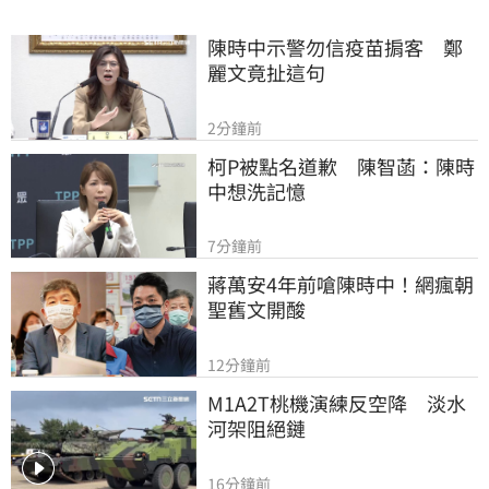
陳時中示警勿信疫苗掮客　鄭
麗文竟扯這句
2分鐘前
柯P被點名道歉　陳智菡：陳時
中想洗記憶
7分鐘前
蔣萬安4年前嗆陳時中！網瘋朝
聖舊文開酸
12分鐘前
M1A2T桃機演練反空降　淡水
河架阻絕鏈
16分鐘前