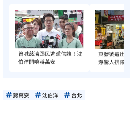
曾喊慈濟跟民進黨信誰！沈
東發號遭出征
伯洋開嗆蔣萬安
爆驚人排隊人
蔣萬安
沈伯洋
台北