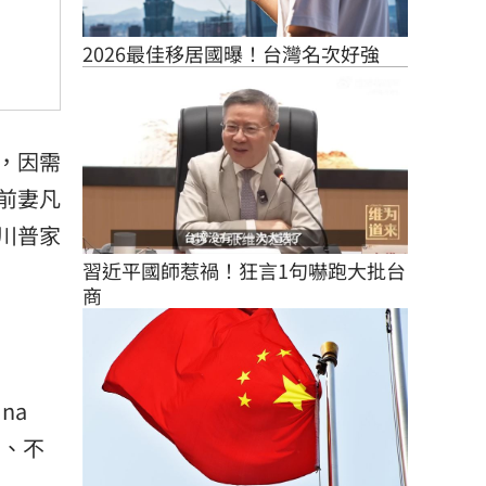
2026最佳移居國曝！台灣名次好強
，因需
前妻
凡
川普家
習近平國師惹禍！狂言1句嚇跑大批台
商
ina
調、不