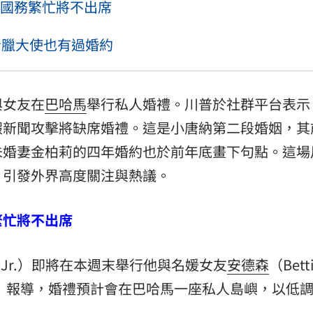
國務繁忙將不出席
希臘大使也有過婚約
與女友在
巴哈馬
舉行私人婚禮。川普於社群平台表示
假新聞攻擊將缺席婚禮。這是小唐納第二段婚姻，其
未婚妻金柏莉的四年婚約也於前年底畫下句點。這場
，引發外界高度關注與熱議。
繁忙將不出席
mp Jr.）即將在本週末舉行他與名媛女友
安德森
（Bett
e Six》報導，婚禮預計會在巴哈馬一座私人島嶼，以低