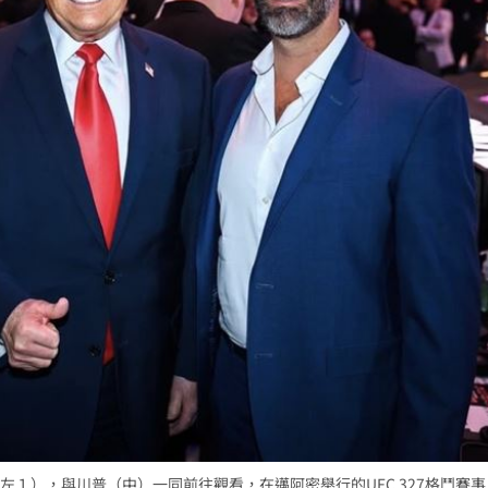
１），與川普（中）一同前往觀看，在邁阿密舉行的UFC 327格鬥賽