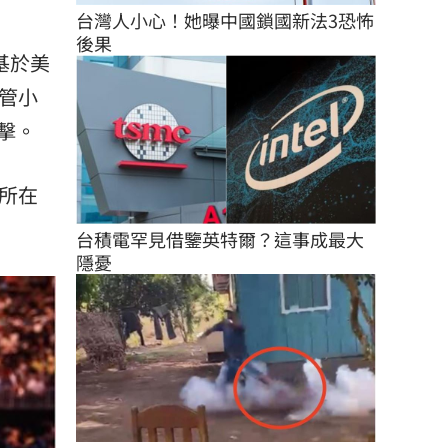
台灣人小心！她曝中國鎖國新法3恐怖
後果
基於美
管小
擊。
所在
台積電罕見借鑒英特爾？這事成最大
隱憂