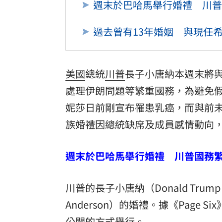
週末於巴哈馬舉行婚禮 川普
過去曾有13年婚姻 與現任
美國
總統
川普
長子小唐納本週末將
處理伊朗問題等繁重國務，為避免
妮莎
日前剛宣布罹患乳癌，而與前
族婚禮因總統缺席及成員感情動向
週末於巴哈馬舉行婚禮 川普國務
川普的長子小唐納（Donald Tru
Anderson）的婚禮。據《Pag
公開的方式舉行。