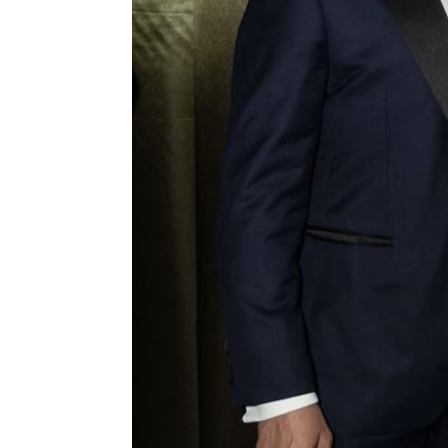
8國球員齊聚高雄 Formosa 7s掀足球
理想混蛋號召粉絲跨海追星吃美食！
18: