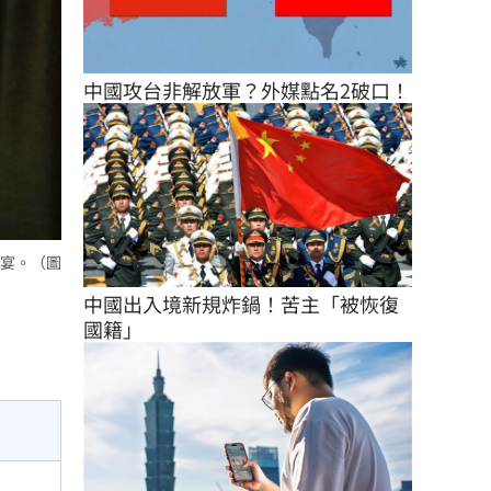
中國攻台非解放軍？外媒點名2破口！
宴。（圖
中國出入境新規炸鍋！苦主「被恢復
國籍」