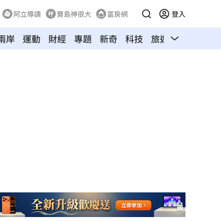
阿立導讀
寶島神很大
富房網
登入
兩岸
運動
財經
專題
新奇
科技
旅遊
汽車
寵物