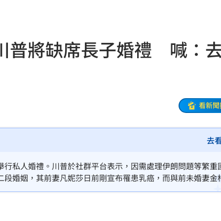
創高
03:06
:53
川普將缺席長子婚禮 喊：
報酬
01:45
！
01:20
物
01:17
看新聞
！
01:03
去
47
舉行私人婚禮。川普於社群平台表示，因需處理伊朗問題等繁重
二段婚姻，其前妻凡妮莎日前剛宣布罹患乳癌，而與前未婚妻金
油
00:43
禮因總統缺席及成員感情動向，引發外界高度關注與熱議。
擊
00:41