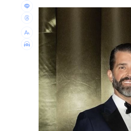
一張百萬太貴！他公開高價股買法：賺3
獨／海外遊學增強外語 台人夯英、美
長尾獼猴失控狂襲居民！官方追查異常
伊波拉失控！專家憂病毒恐已突變
00:23
台灣彩券開獎直播中
20:31
LIVE三立+24小時直播
15:27
三立iNEWS新聞台線上直播
18:00
商場戰國來臨 台中「頂奢大道」逐漸
台彩父親節推新刮刮樂千萬頭獎超「爸
「拍片人的多重宇宙」職涯論壇9/12登