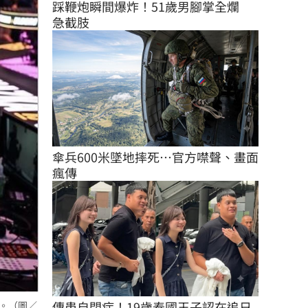
踩鞭炮瞬間爆炸！51歲男腳掌全爛　
急截肢
傘兵600米墜地摔死…官方噤聲、畫面
瘋傳
傳患自閉症！19歲泰國王子認在追日
事。（圖／