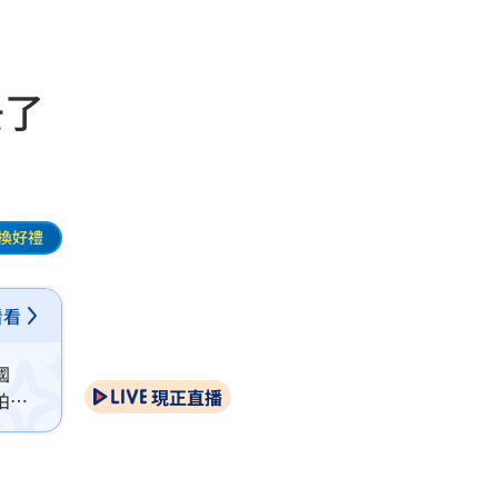
去了
換好禮
看看
國
現正直播
柏莉