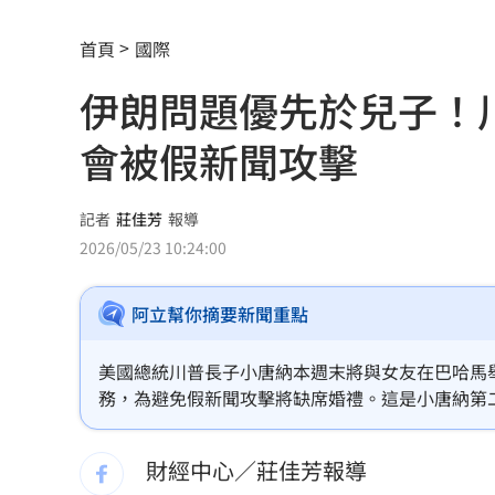
「這餐飲集團」擺脫陰霾！上半年營收
首頁
國際
賓士S500擋浩劫！車主這話暖哭全網
01
伊朗問題優先於兒子！
台股暴跌誰最能扛 高含金這幾檔繳正
會被假新聞攻擊
Q2獲利年增221% 愛普*EPS衝4.18元
宏福苑大火調查出爐！菸頭引燃施工雜
記者
莊佳芳
報導
2026/05/23 10:24:00
定投10年翻逾5倍 這檔吸引存股族卡位
阿立幫你摘要新聞重點
新／四指齊揚！台指期飆破500點
00:48
慈濟遭詐10.6億元！全款拿回解方曝
00:
美國總統川普長子小唐納本週末將與女友在巴哈馬
務，為避免假新聞攻擊將缺席婚禮。這是小唐納第
稱龍蝦咬完就吐 爆李世宗要信徒喝精
的四年婚約也於前年底畫下句點。這場川普家族婚
財經中心／莊佳芳報導
樂天女孩淚揭往事 愛意表達障礙遭重