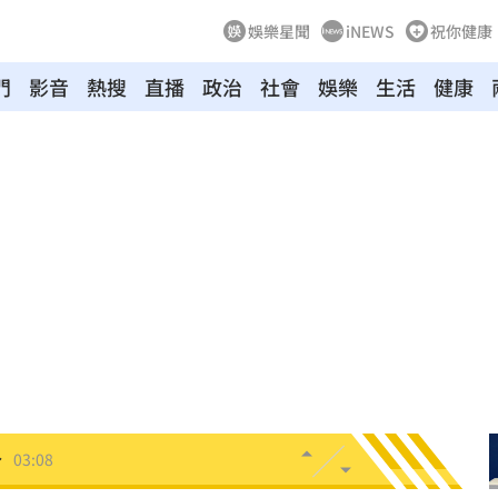
娛樂星聞
iNEWS
祝你健康
門
影音
熱搜
直播
政治
社會
娛樂
生活
健康
發聲
04:43
0%
04:20
04:17
04:04
拉鋸
03:10
分
03:08