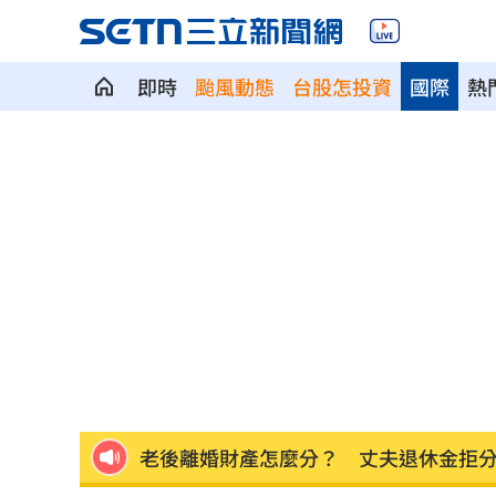
即時
颱風動態
台股怎投資
國際
熱
疫苗真相！蔣萬安嗆一句 謝金河痛心
股災這8檔規模逆勢創高 它最猛成長逾1
爆掛表妹當小三！表姊擅貼IG下場慘了
半導體與綠能雙箭頭！ 「它」霸氣狂賺
華許9月升息？ING：匯市在他與戰爭間
老後離婚財產怎麼分？ 丈夫退休金拒