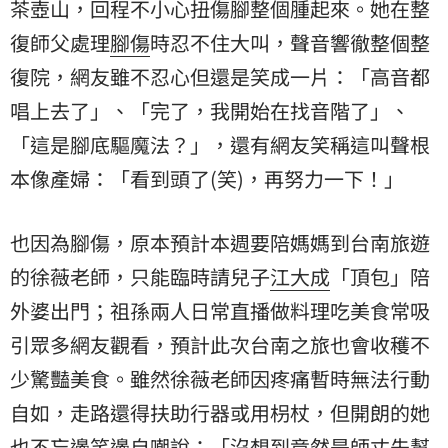
茶壺山，回程不小心扭傷腳整個腫起來。她在整
復師父處理
腳傷
時忍不住大叫，聲音響徹整個整
復院，網友雖不忍心但還是笑成一片：「高音都
唱上去了」、「完了，我開始在找音階了」、
「這是腳底驅魔法？」，還有網友笑稱這叫聲根
本像產婦：「看到頭了(笑)，再努力一下！」
也因為腳傷，原本預計本週要陪媽媽到台南旅遊
的徐薇老師，只能臨時請兒子
江大成
「頂包」陪
外婆出門；祖孫兩人日常直播做料理吃美食常吸
引眾多網友觀看，預計此次台南之旅也會收穫不
少驚豔美食。雖然徐薇老師因疼痛暫時無法行動
自如，走路還得扶助行器或用枴杖，但開朗的她
也不忘邊笑邊自嘲說：「沒想到竟然是師丈先幫