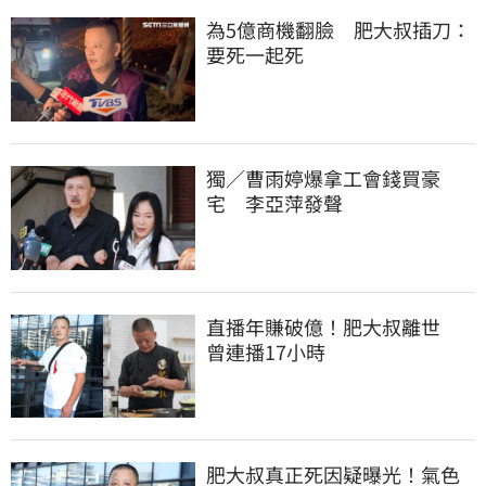
為5億商機翻臉　肥大叔插刀：
要死一起死
獨／曹雨婷爆拿工會錢買豪
宅　李亞萍發聲
直播年賺破億！肥大叔離世　
曾連播17小時
肥大叔真正死因疑曝光！氣色