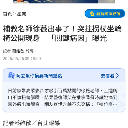
首頁
星聞
看新聞換好禮
補教名師徐薇出事了！突拄拐杖坐輪
椅公開現身 「關鍵病因」曝光
記者
蔡維歆
報導
2026/05/26 09:18:00
阿立幫你摘要新聞重點
去看看
日前家聚高歌影片才吸引百萬點閱的徐薇老師，上週爬
山不慎扭傷腳踝，結果整復師父在推拿喬骨時讓她痛到
意外飆出海豚音，網友疼惜之餘不忘笑稱：「這位產婦
這時打無痛來得及嗎？」蔡維歆
記者蔡維歆／台北報導