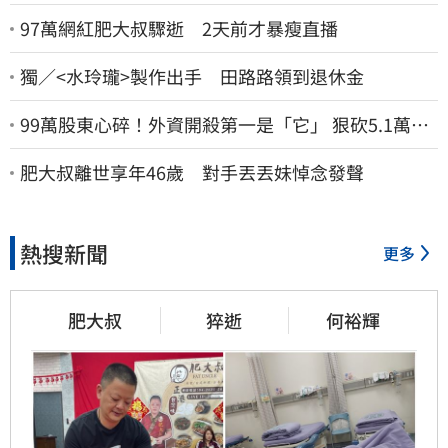
97萬網紅肥大叔驟逝 2天前才暴瘦直播
獨／<水玲瓏>製作出手 田路路領到退休金
99萬股東心碎！外資開殺第一是「它」 狠砍5.1萬張
股價重挫近5%
肥大叔離世享年46歲 對手丟丟妹悼念發聲
熱搜新聞
更多
肥大叔
猝逝
何裕輝