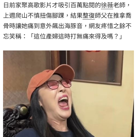
日前家聚高歌影片才吸引百萬點閱的
徐薇
老師，
上週爬山不慎扭傷腳踝，結果
整復
師父在推拿喬
骨時讓她痛到意外飆出海豚音，網友疼惜之餘不
忘笑稱：「這位產婦這時打無痛來得及嗎？」