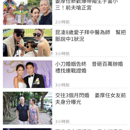
姜厚任新歡爆帶婚生子當小
三！前夫嗆正宮
2小時前
昆凌8歲愛子拜中醫為師　幫把
脈說中1狀況
3小時前
小刀婚姻告終　昔砸百萬辦婚
禮找連戰證婚
3小時前
交往3個月閃婚　姜厚任女友前
夫身分曝光
3小時前