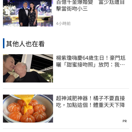
百億千金爆婚變　富少尪遭目
擊當街吻小三
4小時前
其他人也在看
楊紫瓊嗨慶64歲生日！豪門尪
曬「甜蜜接吻照」放閃：我親
愛的老婆
超神減肥神器！橘子不要直接
吃，加點這個！體重天天下降
PR