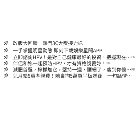
改版大回饋 熱門3C大獎接力送
一手掌握明星動態 即刻下載娛樂星聞APP
立即諮詢HPV！是對自己健康最好的投資，把握現在不
PR
嫌晚！
伴侶和妳一起預防HPV，才有資格說愛妳！
PR
減肥首選，檸檬加它，堅持一週，腰細了，瘦到你懷疑
PR
人生
兒月給8萬孝親費！她自掏5萬買平板送孫 一句話愣原
地「傷心不已」