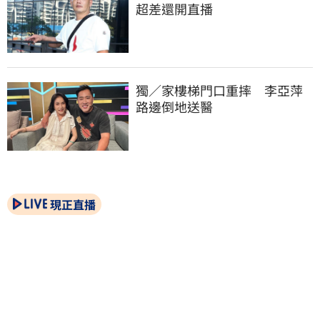
超差還開直播
獨／家樓梯門口重摔　李亞萍
路邊倒地送醫
現正直播