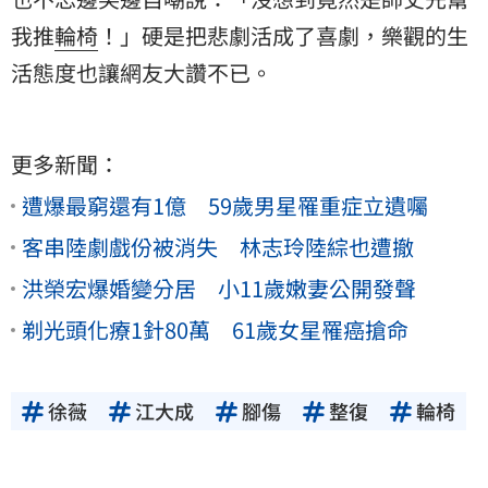
我推
輪椅
！」硬是把悲劇活成了喜劇，樂觀的生
活態度也讓網友大讚不已。
更多新聞：
遭爆最窮還有1億 59歲男星罹重症立遺囑
客串陸劇戲份被消失 林志玲陸綜也遭撤
洪榮宏爆婚變分居 小11歲嫩妻公開發聲
剃光頭化療1針80萬 61歲女星罹癌搶命
徐薇
江大成
腳傷
整復
輪椅