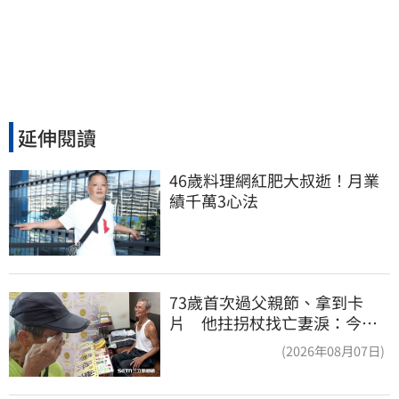
延伸閱讀
46歲料理網紅肥大叔逝！月業
績千萬3心法
73歲首次過父親節、拿到卡
片 他拄拐杖找亡妻淚：今天
好多人來幫我慶祝
(2026年08月07日)