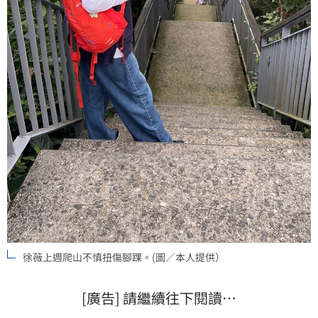
徐薇上週爬山不慎扭傷腳踝。(圖／本人提供）
[廣告] 請繼續往下閱讀…