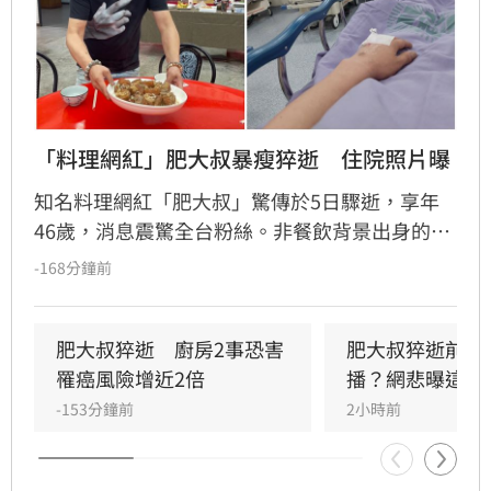
「料理網紅」肥大叔暴瘦猝逝　住院照片曝
知名料理網紅「肥大叔」驚傳於5日驟逝，享年
46歲，消息震驚全台粉絲。非餐飲背景出身的
他，憑藉親切教學與拚勁，將直播事業經營得有
-168分鐘前
聲有色，創下年營收破億的輝煌佳績。然而粉絲
回顧其生前直播，發現他身形明顯消瘦、雙頰凹
陷，狀態顯得相當疲憊。肥大叔自2021年起頻傳
肥大叔猝逝　廚房2事恐害
肥大叔猝逝前為
健康警訊，雖曾於2022年住院開刀，但出院後仍
罹癌風險增近2倍
播？網悲曝這原
堅持返回工作崗位，直到最後一刻仍心繫直播。
-153分鐘前
2小時前
對於肥大叔的確切死因，家屬目前尚未對外說
明。