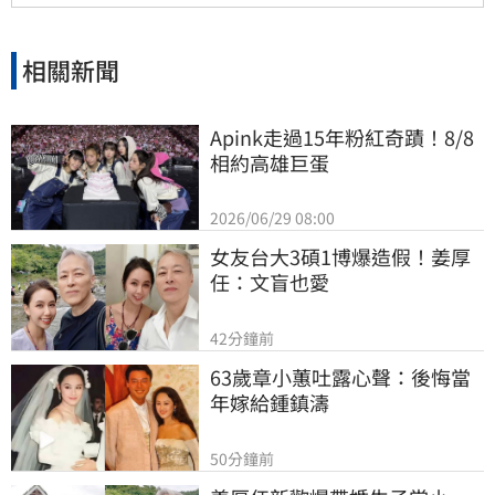
相關新聞
Apink走過15年粉紅奇蹟！8/8
相約高雄巨蛋
2026/06/29 08:00
女友台大3碩1博爆造假！姜厚
任：文盲也愛
42分鐘前
63歲章小蕙吐露心聲：後悔當
年嫁給鍾鎮濤
50分鐘前