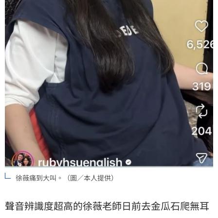
徐薇痛到大叫。（圖／本人提供）
聲音辨識度超高的徐薇老師日前去金瓜石爬無耳