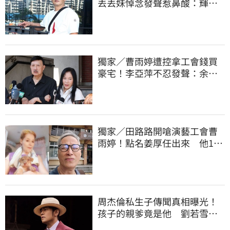
丟丟妹悼念發聲惹鼻酸：輝哥
一路好走
獨家／曹雨婷遭控拿工會錢買
豪宅！李亞萍不忍發聲：余天
管工會都貼錢
獨家／田路路開嗆演藝工會曹
雨婷！點名姜厚任出來 他16
字回應了
周杰倫私生子傳聞真相曝光！
孩子的親爹竟是他 劉若雪閨
密出面全說了