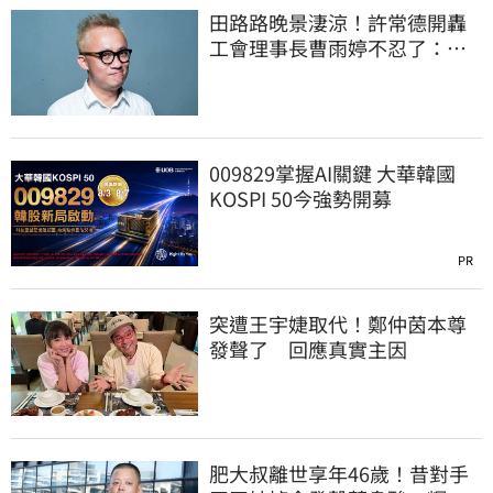
田路路晚景淒涼！許常德開轟
工會理事長曹雨婷不忍了：別
只包紅包慰問
009829掌握AI關鍵 大華韓國
KOSPI 50今強勢開募
PR
突遭王宇婕取代！鄭仲茵本尊
發聲了 回應真實主因
肥大叔離世享年46歲！昔對手