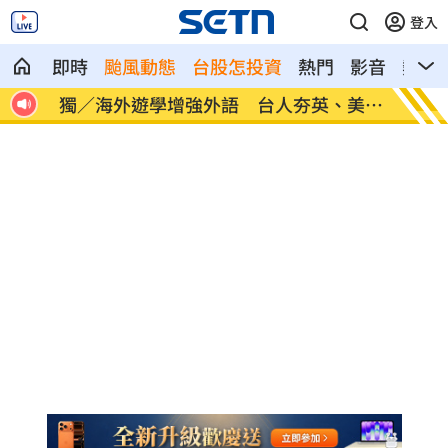
登入
即時
颱風動態
台股怎投資
熱門
影音
熱搜
30
獨／海外遊學增強外語 台人夯英、美、
長尾獼
加
因