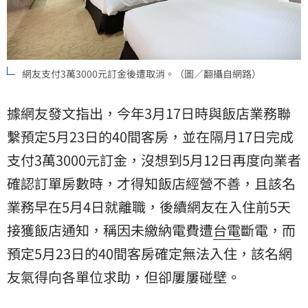
網友支付3萬3000元訂金後遭取消。（圖／翻攝自網路）
據網友發文指出，今年3月17日時與飯店業務聯
繫預定5月23日的40間客房，並在隔月17日完成
支付3萬3000元訂金，沒想到5月12日再度向業者
確認訂單房數時，才得知飯店經營不善，且該名
業務早在5月4日就離職，後續網友在入住前5天
接獲飯店通知，稱因未繳納電費遭
台電
斷電，而
預定5月23日的40間客房確定無法入住，該名網
友氣得向各單位求助，但卻屢屢碰壁。