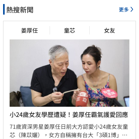
熱搜新聞
更多
姜厚任
童芯
女友
小24歲女友學歷遭疑！姜厚任霸氣護愛回應
71歲資深男星姜厚任日前大方認愛小24歲女友童
芯（陳苡孋），女方自稱擁有台大「3碩1博」高