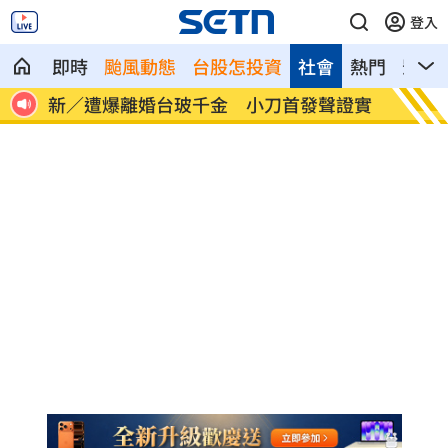
登入
即時
颱風動態
台股怎投資
社會
熱門
影音
證實
白海豚逼近！台灣兩樣情 風雨最劇時間
陳時中
曝
句