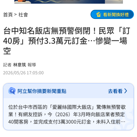
首頁
社會
看新聞換好禮
台中知名飯店無預警倒閉！民眾「訂
40房」預付3.3萬元訂金⋯慘變一場
空
記者
林意筑
報導
2026/05/26 17:05:00
阿立幫你摘要新聞重點
去看看
位於台中市西區的「愛麗絲國際大飯店」驚傳無預警歇
業！有網友控訴，今（2026）年3月時向飯店業者預定
40間客房，並完成支付3萬3000元訂金，未料入住前夕
卻接獲歇業通知，讓他怒批「根本是惡意詐欺」。經台
中市府觀旅局稽查，發現飯店確實大門深鎖，強調若業