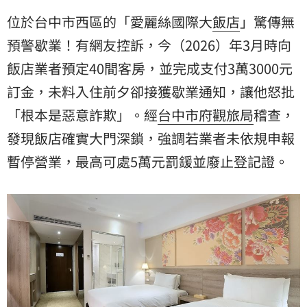
位於台中市西區的「愛麗絲國際大
飯店
」驚傳無
預警歇業！有網友控訴，今（2026）年3月時向
飯店業者預定40間客房，並完成支付3萬3000元
訂金
，未料入住前夕卻接獲歇業通知，讓他怒批
「根本是惡意詐欺」。經
台中市府觀旅局
稽查，
發現飯店確實大門深鎖，強調若業者未依規申報
暫停營業，最高可處5萬元罰鍰並廢止登記證。