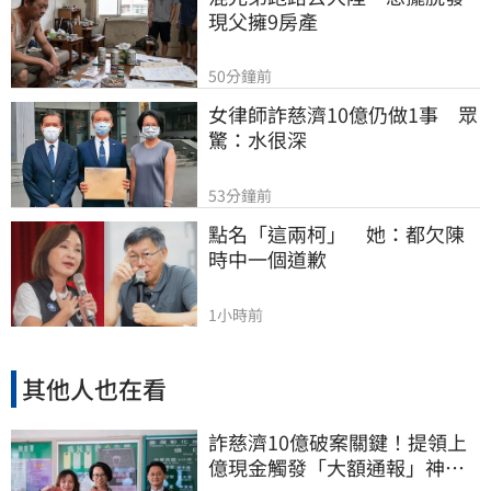
現父擁9房產
50分鐘前
女律師詐慈濟10億仍做1事　眾
驚：水很深
53分鐘前
點名「這兩柯」　她：都欠陳
時中一個道歉
1小時前
其他人也在看
詐慈濟10億破案關鍵！提領上
億現金觸發「大額通報」神鬼