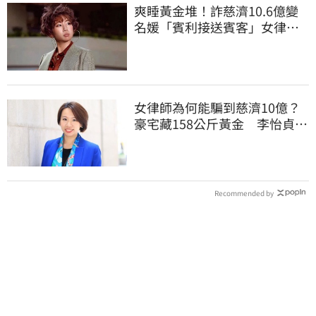
爽睡黃金堆！詐慈濟10.6億變
名媛「賓利接送賓客」女律師
超奢華生活曝光
女律師為何能騙到慈濟10億？
豪宅藏158公斤黃金 李怡貞驚
曝背後身分
Recommended by