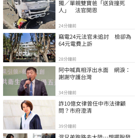
獨／單親雙寶爸「送貨撞死
人」　法官開恩
24分鐘前
竊電24元法官未追討　檢卻為
64元電費上訴
28分鐘前
阿中喊真相浮出水面　網淚：
謝謝守護台灣
34分鐘前
詐10億女律曾任中市法律顧
問？市府澄清
39分鐘前
混兄弟跑路去大陸…想擺脫發