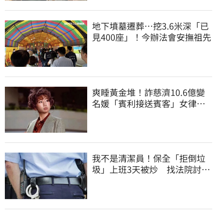
地下墳墓遷葬…挖3.6米深「已
見400座」！今辦法會安撫祖先
爽睡黃金堆！詐慈濟10.6億變
名媛「賓利接送賓客」女律師
超奢華生活曝光
我不是清潔員！保全「拒倒垃
圾」上班3天被炒 找法院討公
道結果出爐