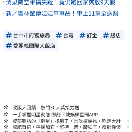
清泉崗空軍搞失蹤！竟偷跑回家爽放9天假
新／雲林驚傳娃娃車事故！車上11童全送醫
台中市府觀旅局
台電
訂金
飯店
愛麗絲國際大飯店
改版大回饋 熱門3C大獎接力送
一手掌握明星動態 即刻下載娛樂星聞APP
腹部脂肪的「剋星」找到了，常吃這幾物，吃走大肚
PR
囊，瘦出小蠻腰
減肥首選，檸檬加它，堅持一週，腰細了，瘦到你懷疑
PR