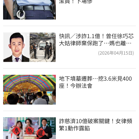
潔員！下場慘
快訊／涉詐1.1億！曾任徐巧芯
大姑律師棄保跑了…媽也離
境 桃檢發通緝
(2026年04月15日)
地下墳墓遷葬…挖3.6米見400
座！今辦法會
詐慈濟10億破案關鍵！女律頻
繁1動作露餡