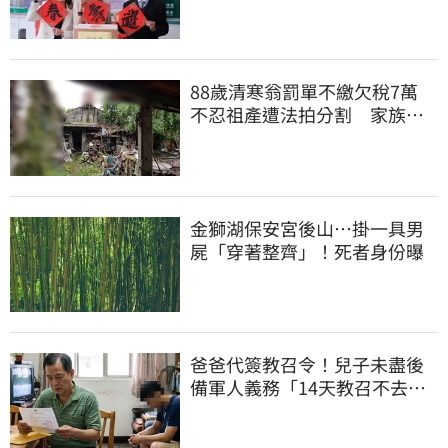
律師遭擊落內幕
88歲清寒翁罰單不繳欠稅7萬
不忍祖產遭法拍分割 家族按
月代繳償債
金獅湖保安宮後山…掛一具男
屍「穿著整齊」！死者身份曝
爸爸代簽教召令！兒子未盡後
備軍人義務「14天教召不去」
換3個月刑期