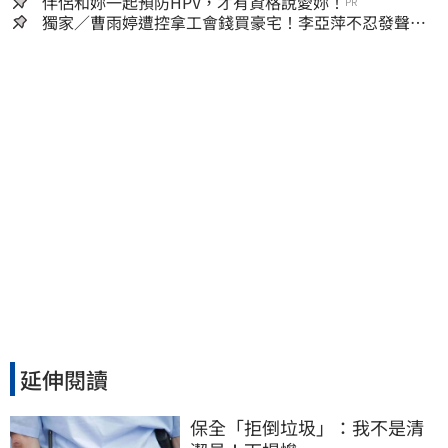
人生
伴侶和妳一起預防HPV，才有資格說愛妳！
PR
獨家／曹雨婷遭控拿工會錢買豪宅！李亞萍不忍發聲：
余天管工會都貼錢
延伸閱讀
保全「拒倒垃圾」：我不是清