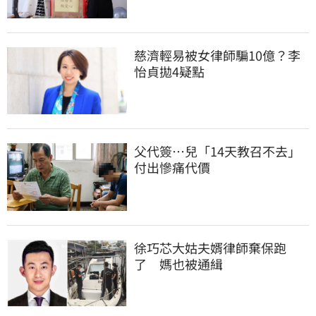
慈濟輕易被女律師騙10億？李
怡貞拋4疑點
父代簽…兒「14天教召不去」
付出慘痛代價
徐巧芯大姑夫婿律師棄保跑
了　媽也被通緝