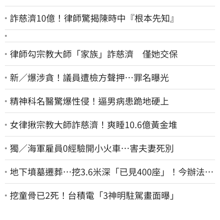
詐慈濟10億！律師驚揭陳時中『根本先知』
律師勾宗教大師「家族」詐慈濟 僅她交保
新／爆涉貪！議員遭檢方聲押…罪名曝光
精神科名醫驚爆性侵！逼男病患跪地硬上
女律揪宗教大師詐慈濟！爽睡10.6億黃金堆
獨／海軍雇員0經驗開小火車…害夫妻死別
地下墳墓遷葬…挖3.6米深「已見400座」！今辦法會
安撫祖先
挖童骨已2死！台積電「3神明駐駕畫面曝」