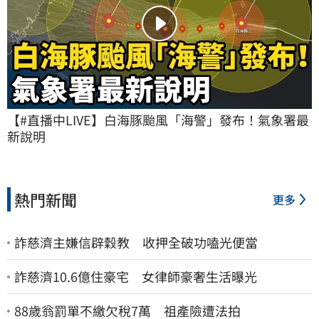
【#直播中LIVE】白海豚颱風「海警」發布！氣象署最
新說明
熱門新聞
更多
詐慈濟主嫌信辟穀教 收押全破功嗑光便當
詐慈濟10.6億住豪宅 女律師豪奢生活曝光
88歲翁罰單不繳欠稅7萬 祖產險遭法拍