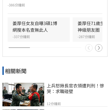
學歷且智商146，引發網友高度關注。然而，有
-386分鐘前
網友透過國家圖書館系統查詢，卻發現以其本名
搜尋不到任何論文紀錄，學歷真實性備受質疑，
更有網友爆料其過去經歷與改名等爭議。面對外
姜厚任女友自曝3碩1博　
姜厚任71歲生
界對女友背景的連番檢視與熱議，姜厚任受訪時
網搜本名查無此人
神級朋友圈
直言，這段感情本是浪漫的愛情片，不希望演變
-337分鐘前
-287分鐘前
成偵探片，強調無論對方背景如何都堅定相愛，
並表示涉及個人隱私與法律問題，後續將不再針
對相關傳聞做出任何回應。
相關新聞
上兵怒揪長官衣領遭判刑！慘
哭：求職碰壁
12分鐘前