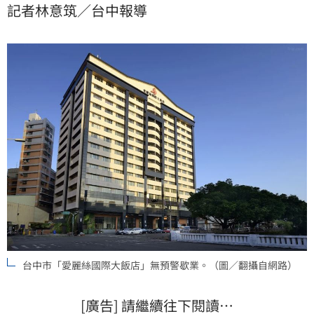
記者林意筑／台中報導
者未依規申報暫停營業，最高可處5萬元罰鍰並廢止登記
證。
台中市「愛麗絲國際大飯店」無預警歇業。（圖／翻攝自網路）
[廣告] 請繼續往下閱讀…