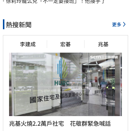
徐莉玲寵么兒「不一定要接班」！他接手了
熱搜新聞
更多
李建成
宏碁
兆基
兆基火燒2.2萬戶社宅　花敬群緊急喊話