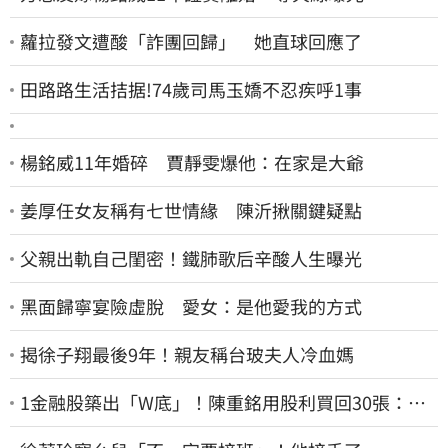
蘿拉發文遭酸「詐團回歸」 她直球回應了
田路路生活拮据!74歲司馬玉嬌不忍疾呼1事
楊銘威11年婚碎 賈靜雯爆他：在家是大爺
姜厚任女友稱有七世情緣 陳沂揪關鍵疑點
父親出軌自己閨密！鐵肺歌后辛酸人生曝光
黑面歸寧宴險虛脫 愛女：是他愛我的方式
揭徐子翔最後9年！親友稱台玻夫人冷血媽
1金融股築出「W底」！陳重銘用股利買回30張：堅
固穩定的搖錢樹