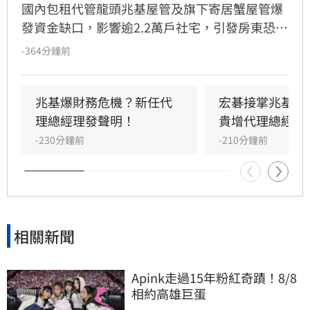
國內包租代管龍頭兆基屋管及旗下寄居蟹屋管爆
發資金缺口，影響逾2.2萬戶社宅，引發房東恐
慌。國家住都中心董事長花敬群今（10）日召開
-364分鐘前
緊急記者會強調，寄居蟹已啟動轉接機制，兆基
目前則正常履約。住都中心已於官網建立「專案
協助專區」，協調六都租賃公會協助受影響房東
兆基爆財務危機？新任代
宏碁接掌兆基2
與房客轉換業者。花敬群呼籲兆基應配合想解約
理總經理發聲明！
貴增代理總經理
的屋主，首要目標是確保社宅包租代管業務穩
-230分鐘前
-210分鐘前
定，避免民眾權益受損並防範詐騙行為，請相關
當事人密切關注官方公告並填寫需求登記表。
相關新聞
Apink走過15年粉紅奇蹟！8/8
相約高雄巨蛋