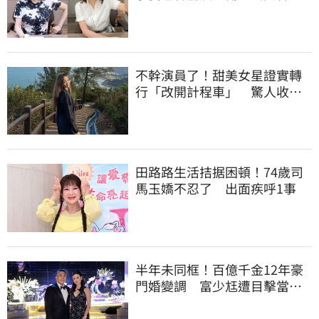
合
不幹演員了！甜美女星證實轉
行「改開計程車」 驚人收入
全說了
田路路生活拮据困頓！74歲司
馬玉嬌不忍了 出面疾呼1事
半年未同框！百億千金12年豪
門婚變調 富少尪遭目擊當街
親吻小三