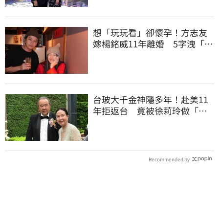
想「玩玩看」卻懷孕！方志友
嫁楊銘威11年離婚 5字洩「分
開的理由」
台玻大千金神隱多年！赴美11
年拒返台 竟被徐莉玲做「這
件事」打動回家
Recommended by