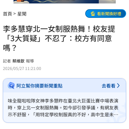
首頁
星聞
看新聞換好禮
李多慧穿北一女制服熱舞！校友提
「3大質疑」不忍了：校方有同意
嗎？
記者
蔡維歆
報導
2026/05/27 11:21:00
阿立幫你摘要新聞重點
去看看
味全龍啦啦隊女神李多慧昨在臺北大巨蛋比賽中場表演
時，穿上北一女制服熱舞。如今卻引發爭議，有網友表
示不舒服，「用特定學校制服真的不好，高中生是未成
年耶」，而表演藝術家、OISTAT國際劇場組織執行長魏
琬容也是北一女校友，她也在Threads發文提出3點質