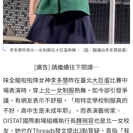
李多慧昨穿北一女制服在大巨蛋熱舞。（圖／翻攝自李多慧臉書）
[廣告] 請繼續往下閱讀…
味全龍啦啦隊女神
李多慧
昨在臺北
大巨蛋
比賽中
場表演時，穿上
北一女
制服
熱舞。如今卻引發爭
議，有網友表示不舒服，「用特定學校制服真的
不好，高中生是未成年耶」，而表演藝術家、
OISTAT國際劇場組織執行長
魏琬容
也是北一女校
友，她也在Threads發文提出3點質疑，直指「我