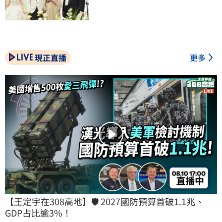
現正直播
更多
【王定宇在308高地】🛡️ 2027國防預算首破1.1兆、
GDP占比逾3%！