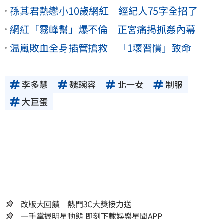
孫其君熱戀小10歲網紅 經紀人75字全招了
網紅「霧峰幫」爆不倫 正宮痛揭抓姦內幕
温嵐敗血全身插管搶救 「1壞習慣」致命
李多慧
魏琬容
北一女
制服
大巨蛋
改版大回饋 熱門3C大獎接力送
一手掌握明星動態 即刻下載娛樂星聞APP