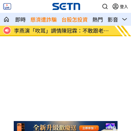
登入
即時
慈濟遭詐騙
台股怎投資
熱門
影音
熱
老公
機上快走比跑步瘦？醫籲4族群勿照表操課
遲到1
法