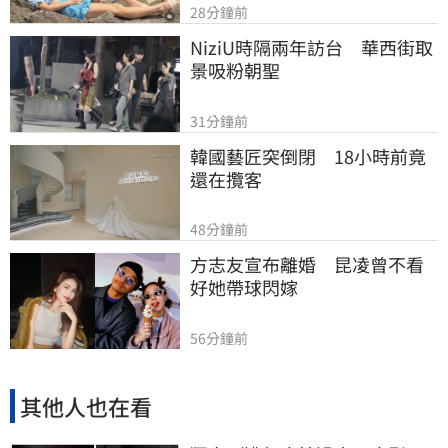
28分鐘前
NiziU時隔兩年訪台　華西街取
景吸粉朝聖
31分鐘前
韓國藝匠突倒閉　18小時前竟
還在攬客
48分鐘前
方志友宣布離婚　昆凌曾不看
好她帶球閃嫁
56分鐘前
其他人也在看