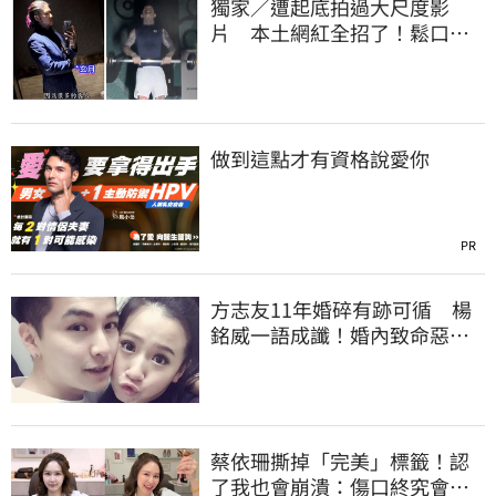
獨家／遭起底拍過大尺度影
片 本土網紅全招了！鬆口下
海原因
做到這點才有資格說愛你
PR
方志友11年婚碎有跡可循 楊
銘威一語成讖！婚內致命惡習
曝光
蔡依珊撕掉「完美」標籤！認
了我也會崩潰：傷口終究會癒