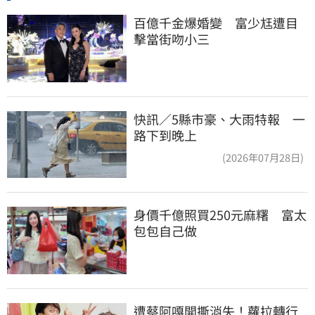
百億千金爆婚變　富少尪遭目
擊當街吻小三
快訊／5縣市豪、大雨特報 一
路下到晚上
(2026年07月28日)
身價千億照買250元麻糬　富太
包包自己做
遭蔡阿嘎開撕消失！蘿拉轉行