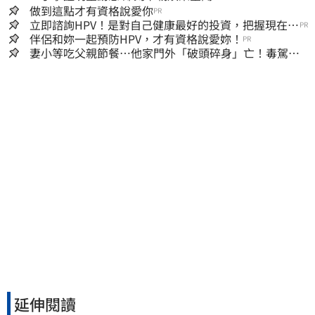
做到這點才有資格說愛你
PR
立即諮詢HPV！是對自己健康最好的投資，把握現在不
PR
嫌晚！
伴侶和妳一起預防HPV，才有資格說愛妳！
PR
妻小等吃父親節餐⋯他家門外「破頭碎身」亡！毒駕男
一路向南撞死人收押
延伸閱讀