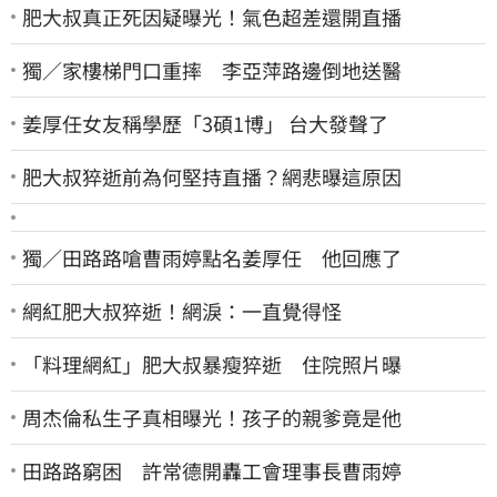
肥大叔真正死因疑曝光！氣色超差還開直播
獨／家樓梯門口重摔 李亞萍路邊倒地送醫
姜厚任女友稱學歷「3碩1博」 台大發聲了
肥大叔猝逝前為何堅持直播？網悲曝這原因
獨／田路路嗆曹雨婷點名姜厚任 他回應了
網紅肥大叔猝逝！網淚：一直覺得怪
「料理網紅」肥大叔暴瘦猝逝 住院照片曝
周杰倫私生子真相曝光！孩子的親爹竟是他
田路路窮困 許常德開轟工會理事長曹雨婷