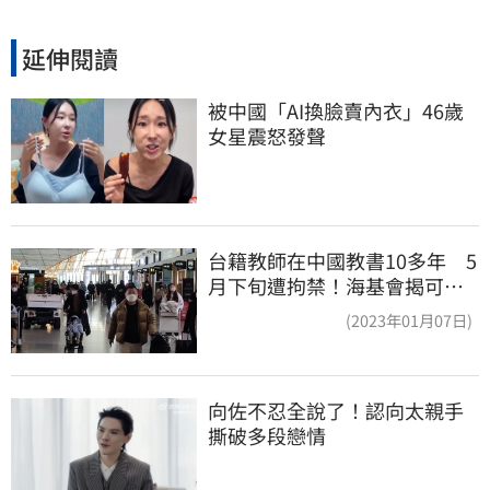
延伸閱讀
被中國「AI換臉賣內衣」46歲
女星震怒發聲
台籍教師在中國教書10多年 5
月下旬遭拘禁！海基會揭可能
原因
(2023年01月07日)
向佐不忍全說了！認向太親手
撕破多段戀情