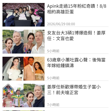
Apink走過15年粉紅奇蹟！8/8
相約高雄巨蛋
2026/06/29 08:00
女友台大3碩1博爆造假！姜厚
任：文盲也愛
5小時前
63歲章小蕙吐露心聲：後悔當
年嫁給鍾鎮濤
5小時前
姜厚任新歡爆帶婚生子當小
三！前夫嗆正宮
7小時前