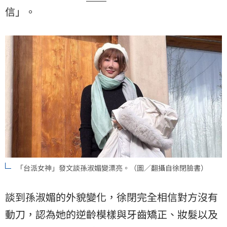
信」。
「台派女神」發文談孫淑媚變漂亮。（圖／翻攝自徐閉臉書）
談到孫淑媚的外貌變化，徐閉完全相信對方沒有
動刀，認為她的逆齡模樣與牙齒矯正、妝髮以及