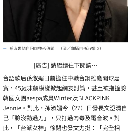
孫淑媚親自回應整形傳聞。（圖／翻攝自孫淑媚IG）
[廣告] 請繼續往下閱讀…
台語歌后
孫淑媚
日前擔任中職台鋼雄鷹開球嘉
賓，45歲凍齡模樣掀起網友討論，甚至被指撞臉
韓國女團aespa成員Winter及BLACKPINK
Jennie。對此，孫淑媚今（27）日發長文澄清自
己「臉沒動過刀」，只打過肉毒及電音波。對
此，「台派女神」
徐閉
也發文力挺：「完全相