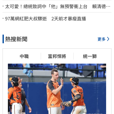
太可愛！總統致詞中「他」無預警衝上台 賴清德笑
喊：卸任再交棒給你
97萬網紅肥大叔驟逝 2天前才暴瘦直播
熱搜新聞
更多
中職
富邦悍將
統一獅