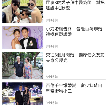
昆凌8歲愛子拜中醫為師　幫把
脈說中1狀況
8小時前
小刀婚姻告終　昔砸百萬辦婚
禮找連戰證婚
8小時前
交往3個月閃婚　姜厚任女友前
夫身分曝光
8小時前
百億千金爆婚變　富少尪遭目
擊當街吻小三
9小時前