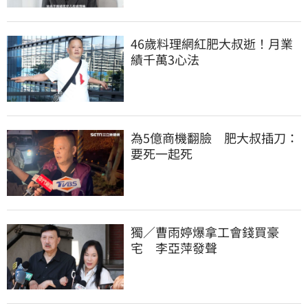
46歲料理網紅肥大叔逝！月業
績千萬3心法
為5億商機翻臉　肥大叔插刀：
要死一起死
獨／曹雨婷爆拿工會錢買豪
宅　李亞萍發聲