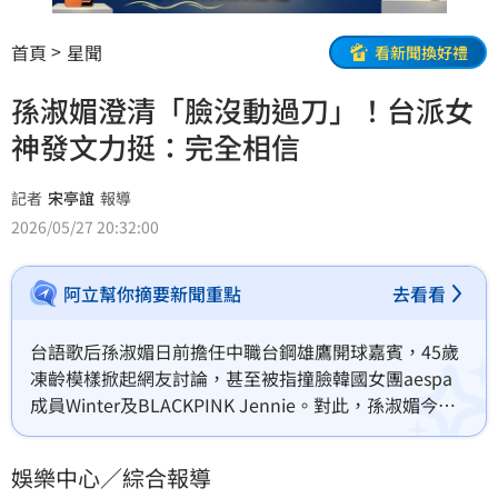
首頁
星聞
看新聞換好禮
孫淑媚澄清「臉沒動過刀」！台派女
神發文力挺：完全相信
記者
宋亭誼
報導
2026/05/27 20:32:00
阿立幫你摘要新聞重點
去看看
台語歌后孫淑媚日前擔任中職台鋼雄鷹開球嘉賓，45歲
凍齡模樣掀起網友討論，甚至被指撞臉韓國女團aespa
成員Winter及BLACKPINK Jennie。對此，孫淑媚今
（27）日發長文澄清自己「沒做過任何填充」，只打過
肉毒及電音波。對此，「台派女神」徐閉也發文力挺：
娛樂中心／綜合報導
「完全相信」。