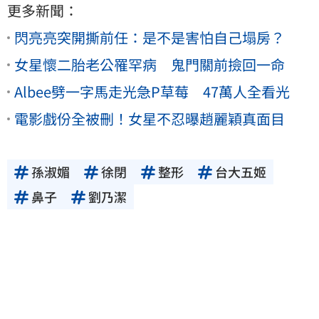
更多新聞：
閃亮亮突開撕前任：是不是害怕自己塌房？
女星懷二胎老公罹罕病 鬼門關前撿回一命
Albee劈一字馬走光急P草莓 47萬人全看光
電影戲份全被刪！女星不忍曝趙麗穎真面目
孫淑媚
徐閉
整形
台大五姬
鼻子
劉乃潔