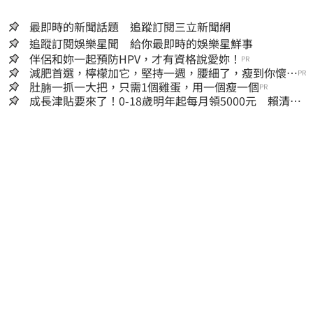
最即時的新聞話題 追蹤訂閱三立新聞網
追蹤訂閱娛樂星聞 給你最即時的娛樂星鮮事
伴侶和妳一起預防HPV，才有資格說愛妳！
PR
減肥首選，檸檬加它，堅持一週，腰細了，瘦到你懷疑
PR
人生
肚腩一抓一大把，只需1個雞蛋，用一個瘦一個
PR
成長津貼要來了！0-18歲明年起每月領5000元 賴清
德：此時不生更待何時