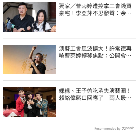
獨家／曹雨婷遭控拿工會錢買
豪宅！李亞萍不忍發聲：余天
管工會都貼錢
演藝工會風波擴大！許常德再
嗆曹雨婷轉移焦點：公開會費
流向用途
粿粿、王子偷吃消失演藝圈！
賴銘偉鬆口回應了 兩人最新
近況曝光
Recommended by