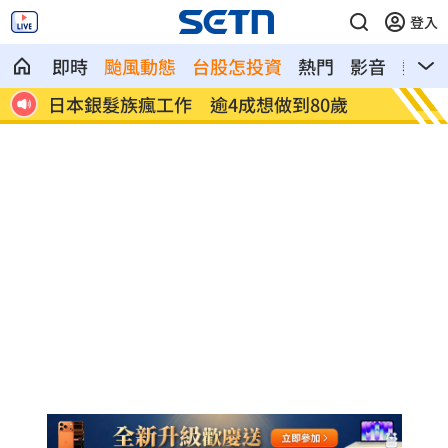
登入
即時
颱風動態
台股怎投資
熱門
影音
熱搜
0%
日本銀髮族瘋工作 逾4成想做到80歲
解散統
場