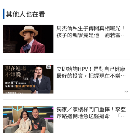
其他人也在看
周杰倫私生子傳聞真相曝光！
孩子的親爹竟是他 劉若雪閨
密出面全說了
立即諮詢HPV！是對自己健康
最好的投資，把握現在不嫌
晚！
PR
獨家／家樓梯門口重摔！李亞
萍路邊倒地急送醫搶命 「最
新傷況」曝