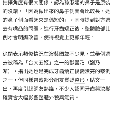
拍攝角度有很大關係，認為孫淑媚的
鼻子
是原裝
的沒錯，「因為做出來的鼻子側面會比較長，她
的鼻子側面看起來是偏短的」，同時提到對方過
去有嘴凸的問題，進行牙齒矯正後，整體臉部比
例才會明顯改善，使得視覺上更顯年輕。
徐閉表示類似情況在演藝圈並不少見，並舉例過
去被稱為「
台大五姬
」之一的獸醫乃（
劉乃
潔
），指出她也是完成牙齒矯正後變漂亮的案例
之一，但同樣曾遭部分網友質疑
整形
，貼文一
出，再度引起網友熱議，不少人認同牙齒與妝髮
確實會大幅影響整體外貌與氣質。