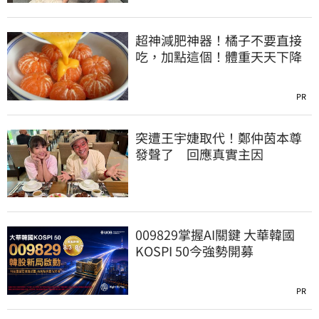
超神減肥神器！橘子不要直接
吃，加點這個！體重天天下降
PR
突遭王宇婕取代！鄭仲茵本尊
發聲了 回應真實主因
009829掌握AI關鍵 大華韓國
KOSPI 50今強勢開募
PR