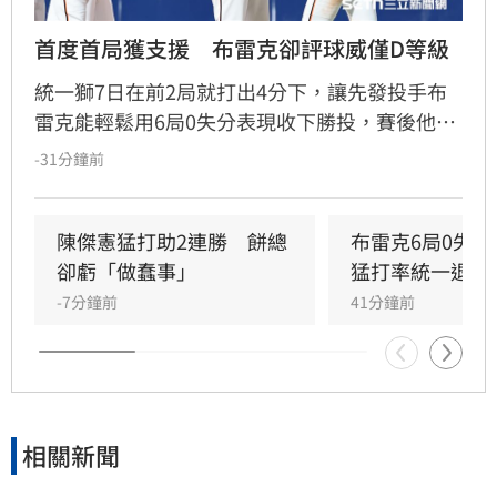
首度首局獲支援　布雷克卻評球威僅D等級
統一獅7日在前2局就打出4分下，讓先發投手布
雷克能輕鬆用6局0失分表現收下勝投，賽後他也
表示今晚投球特別輕鬆，但反而檢討自己的投球
-31分鐘前
內容可能是本季最差一役，球威更是只有C、D等
級。」
陳傑憲猛打助2連勝　餅總
布雷克6局0失
卻虧「做蠢事」
猛打率統一退富
-7分鐘前
41分鐘前
相關新聞