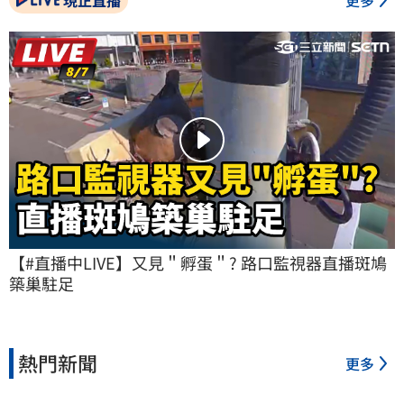
【#直播中LIVE】又見＂孵蛋＂? 路口監視器直播斑鳩
築巢駐足
熱門新聞
更多