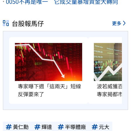
0050不再是唯一 它成交量暴增資金大轉向
台股報馬仔
更多
專家曝下週「這兩天」短線
波若威獲百倍
反彈要來了
專家揭都市傳
黃仁勳
輝達
半導體廠
元大