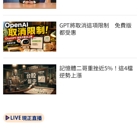
GPT將取消這項限制　免費版
都受惠
記憶體二哥重挫近5%！這4檔
逆勢上漲
現正直播