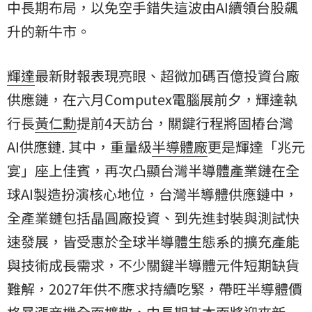
中長期布局，以免空手錯失這波由AI續領台股飆
升的新牛市。
輝達
最新財報表現亮眼、超微加碼百億投資台廠
供應鏈，在六月Computex電腦展前夕，輝達執
行長
黃仁勳
提前4天訪台，關鍵行程將固樁台灣
AI供應鏈. 其中，重量級
半導體廠
更是輝達「兆元
宴」座上佳賓，再次凸顯台灣半導體產業鏈在全
球AI製造扮演核心地位，台灣半導體供應鏈中，
全產業鏈包括晶圓廠投資、到先進封裝與測試快
速發展，皆受惠於全球半導體生態系的擴充產能
與技術成長需求，不少關鍵半導體元件短期缺貨
難解，2027年供不應求持續吃緊，帶旺半導體價