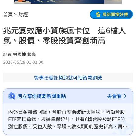
首頁
財經
看新聞換好禮
兆元宴效應小資族瘋卡位 這6檔人
氣、股價、零股投資齊創新高
記者
余國棟
報導
2026/05/29 01:02:00
簽專任委託契約就可抽智慧跑錶
阿立幫你摘要新聞重點
去看看
內外資金持續回籠，台股再度衝破新天際線，激勵台股
ETF表現勇猛，根據集保統計，共有6檔台股被動ETF分
別在股價、受益人數、零股人數3項同創歷史新高，再締
大三元佳績，且主要集中半導體、市值及科技3大類，成