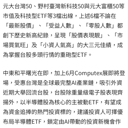
元大
台灣50、野村臺灣新科技50與元大富櫃50等
市值及科技型ETF等3檔出線，上述6檔不論在
「最新股價」、「受益人數」、「零股人數」都
創下歷史新高紀錄，呈現「股價表現靚」、「市
場買氣旺」及「小資人氣高」的大三元佳績，成
為掌握台股多頭行情的重砲型ETF。
中東和平曙光在即，加上6月Computex展即將登
場，受惠台灣是全球最完整AI產業鏈，吸引外資
近期大舉回流台股，台股除重量級電子股表現齊
揚外，以半導體股為核心的主被動ETF，有望成
為資金追捧的熱門投資標的，建議投資人可擇優
布局半導體ETF，鎖定由AI帶動的投資新機會作