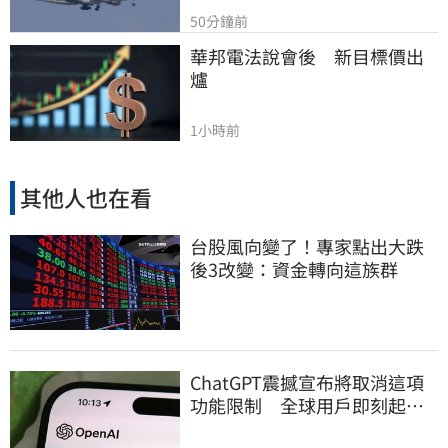
50分鐘前
華邦電法說會後　新目標價出
爐
1小時前
其他人也在看
台股風向變了！專家點出大跌
後3改變：資金轉向這族群
ChatGPT震撼宣布將取消這項
功能限制 全球用戶即刻起
「免費」用到飽