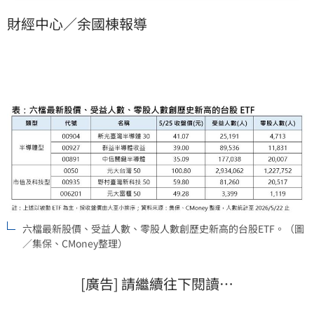
為這波台股繼續衝高、行情向上攻堅的最佳重砲型
財經中心／余國棟報導
ETF。
六檔最新股價、受益人數、零股人數創歷史新高的台股ETF。（圖
／集保、CMoney整理）
[廣告] 請繼續往下閱讀…