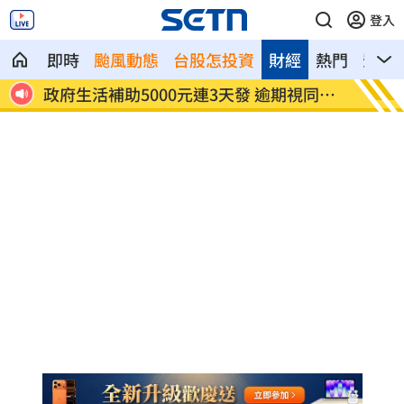
登入
即時
颱風動態
台股怎投資
財經
熱門
影音
醫
政府生活補助5000元連3天發 逾期視同放
宏碁發
棄
層