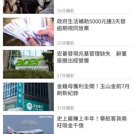
10分鐘前
政府生活補助5000元連3天發 
逾期視同放棄
25分鐘前
宏碁發現兆基管理缺失　辭董
座撤出經營層
27分鐘前
金雞母獲利全開！玉山金前7月
刷新紀錄
37分鐘前
史上最賺上半年！華航客貨兩
旺吸金千億