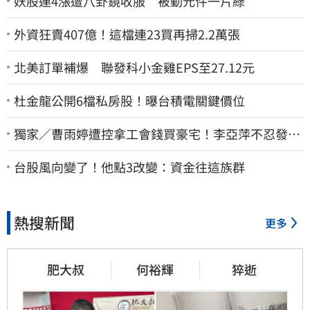
妖股連4漲遭八卦鏡收服 被動元件一片綠
外資狂賣407億！這檔連23買再掃2.2萬張
北美訂單補爆 聯發科小金雞EPS至27.12元
杜金龍公開6檔私房股！曝台積電關鍵價位
獨家／曹雨婷遭控拿工會錢買豪宅！李亞萍不忍發
聲：余天管工會都貼錢
台股風向變了！他點3改變：資金往這族群
熱搜新聞
更多
肥大叔
何裕輝
猝逝