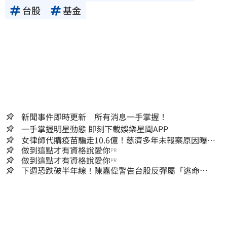
台股
基金
新聞事件即時更新 所有消息一手掌握！
一手掌握明星動態 即刻下載娛樂星聞APP
女律師代購疫苗騙走10.6億！慈濟多年未報案原因曝：
檢警上門才知被騙
做到這點才有資格說愛你
PR
做到這點才有資格說愛你
PR
下週恐跌破半年線！陳嘉偉警告台股反彈屬「逃命
波」：空頭大屠殺剛開始