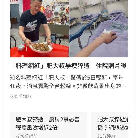
「料理網紅」肥大叔暴瘦猝逝　住院照片曝
知名料理網紅「肥大叔」驚傳於5日驟逝，享年
46歲，消息震驚全台粉絲。非餐飲背景出身的
他，憑藉親切教學與拚勁，將直播事業經營得有
-285分鐘前
聲有色，創下年營收破億的輝煌佳績。然而粉絲
回顧其生前直播，發現他身形明顯消瘦、雙頰凹
陷，狀態顯得相當疲憊。肥大叔自2021年起頻傳
肥大叔猝逝　廚房2事恐害
肥大叔猝逝前為
健康警訊，雖曾於2022年住院開刀，但出院後仍
罹癌風險增近2倍
播？網悲曝這原
堅持返回工作崗位，直到最後一刻仍心繫直播。
-270分鐘前
21分鐘前