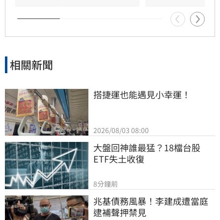
對於肥大叔的確切死因，家屬目前尚未對外說
明。
相關新聞
搭捷運也能遇見小幸運！
2026/08/03 08:00
大盤回神誰最猛？18檔台股
ETF失土收復
8分鐘前
兆基債務風暴！李建成遭當庭
逮補聲押禁見