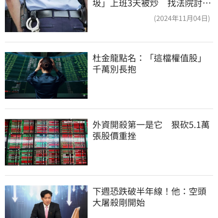
圾」上班3天被炒 找法院討公
道結果出爐
(2024年11月04日)
杜金龍點名：「這檔權值股」
千萬別長抱
外資開殺第一是它　狠砍5.1萬
張股價重挫
下週恐跌破半年線！他：空頭
大屠殺剛開始