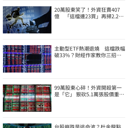
20萬股東笑了！外資狂賣407
億 「這檔連23買」再掃2.2萬
張
主動型ETF熱潮退燒 這檔跌幅
破33%？財經作家教你三招避
開投資人性弱點
99萬股東心碎！外資開殺第一
是「它」 狠砍5.1萬張股價重挫
近5%
台股崩跌是逃命波？杜金龍點